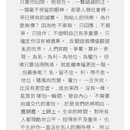
只要你回頭， 牠就在。 . 一聲甜甜的汪，
一個毫不保留的眼神， 那是人類社會裡，
早已稀有的誠實。 . 狗給人的快樂， 為什
麼無價？ 因為牠 不索取， 只回應； 不競
爭， 只陪伴； 不證明自己有多重要， 只
確定你沒有被遺棄。 . 反觀這個價值觀錯
亂的世界。 人們奔跑、爭奪、算計、表
現， 為名、為利、為地位、為權力， 彷
彿只要站得夠高， 就能離幸福更近一點。
. 但最後呢？ 名，留不住。 利，帶不走。
地位，隨風向而變。 權力， 一旦失效，
比沒有更空虛。 . 這些東西， 沒有一樣，
能買到 哪怕一瞬間， 發自內心、 不需要
向誰交代的喜悅。 . 於是我們終將明白 --
塵歸塵，土歸土。 生命的時間， 對所有
人都殘酷地公平， 短得來不及重來， 也
不允許你一直活在別人的期待裡。 . 所以