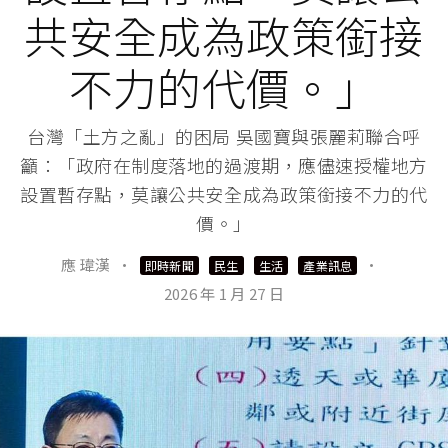
共安全成為政策銜接
不力的代價。」
台灣「土方之亂」的困局 吳國寶與張麗莉聯合呼
籲：「政府在制度落地的過渡期，應儘速授權地方
設置暫存點，莫讓公共安全成為政策銜接不力的代
價。」
應 瑋漢
·
·
即時新聞
民生
生活
產業訊息
2026 年 1 月 27 日