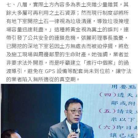
七、八層，
實際土方內容多為表土夾雜少量雜質，
其
餘大多屬可再利用之土石資源；
然而現行制度卻將所
有地下室開挖土石一律視為垃圾清運，
導致垃圾掩埋
場容量迅速耗盡。」這種將黃金視為糞土的誤判，
連
帶引發了公共安全的連鎖危機。張麗莉理事長擔憂，
已開挖的深地下室若因土方無處去而被迫停擺，
將危
及施工現場與周邊鄰里的生命財產。她強調，
業者並
非要求法外開恩，而是呼籲建立「進行中個案」的過
渡導引，
避免在 GPS 設備等配套尚未到位前，讓守法
的業者陷入無所適從的真空期。