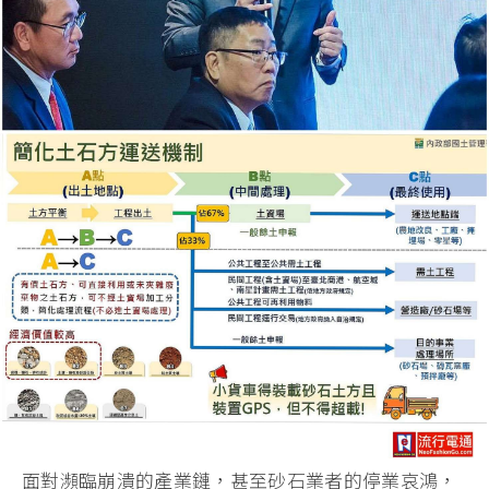
面對瀕臨崩潰的產業鏈，甚至砂石業者的停業哀鴻，