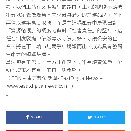
考。
我們正站在文明轉型的路口，土地的饋贈不應被
粗暴地定義為廢棄。
未來最具潛力的營建品牌，將不
再僅以建築高度取勝，
而是在這場風暴中展現出對
「資源循環」的調度力與對「社會責任」
的堅持。這
種在制度裂縫中依然尋求守法共好、守護公安的企
業，
將在下一輪市場競爭中脫穎而出，成為具有強韌
生命力的領導品牌。
當法規有了溫度，土方才能落地；唯有讓資源重回流
動，
城市才有真正的自由與希望。
( EDN – 東方數位新聞- EastDigitalNews –
www.eastdigitalnews.com
)
..
SHARE
TWEET