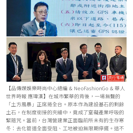
【品傳媒娛樂時尚中心總編 & NeoFashionGo & 華人
世界時報 應瑋漢】在城市繁華的背後，
一場無聲的
「土方風暴」正席捲全台。
原本作為建設基石的剩餘
土石，在制度銜接的夾縫中，
竟成了窒礙產業呼吸的
緊箍咒。當前，
台灣營建業正面臨前所未有的生存寒
冬：去化管道全面受阻、
工地被迫無限期停擺。這不