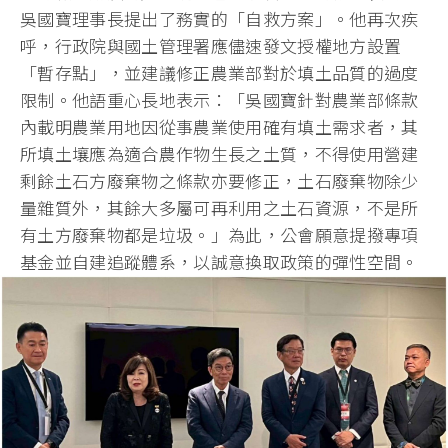
吳國寶理事長提出了務實的「自救方案」。他再次疾
呼，
行政院與國土管理署應儘速發文授權地方設置
「暫存點」，
並建議修正農業部對於填土品質的過度
限制。他語重心長地表示：「
吳國寶針對農業部條款
內載明農業用地因從事農業使用確有填土需求
者，其
所填土壤應為適合農作物生長之土質，
不得使用營建
剩餘土石方廢棄物之條款亦要修正，
土石廢棄物除少
量雜質外，其餘大多屬可再利用之土石資源，
不是所
有土方廢棄物都是垃圾。」為此，
公會願意提撥專項
基金並自建追蹤體系，
以誠意換取政策的彈性空間。