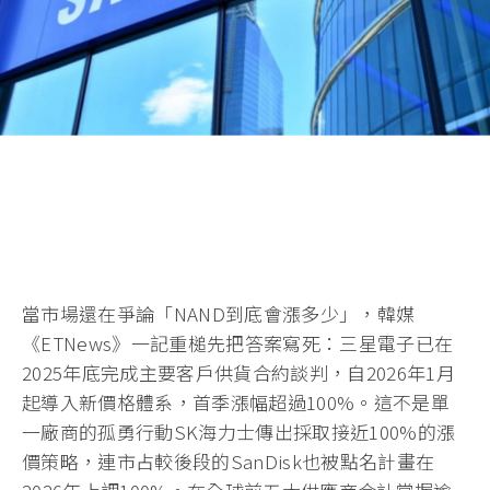
當市場還在爭論「NAND到底會漲多少」，韓媒
《ETNews》一記重槌先把答案寫死：三星電子已在
2025年底完成主要客戶供貨合約談判，自2026年1月
起導入新價格體系，首季漲幅超過100%。這不是單
一廠商的孤勇行動SK海力士傳出採取接近100%的漲
價策略，連市占較後段的SanDisk也被點名計畫在