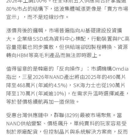
2026年上調100%。在全球前五大供應商合計掌握逾
80%市占的結構下，這波集體喊漲更像是「賣方市場
宣示」，而不是短線炒作。
漲價背後的邏輯，市場普遍指向AI基礎建設投資擴
大。企業級SSD成為資料中心標配，行動裝置與PC高
容量搭載也同步擴散，但供給端卻因製程轉換、資源
轉向HBM等高毛利產品而無法即時跟上。
值得留意的是韓廠的「反向操作」：市調機構Omdia
指出，三星2026年NAND產出將由2025年的490萬片
降至468萬片(年減約4.5%)，SK海力士也從190萬片
降至170萬片(年減逾10%)，在需求升溫時選擇減產，
等於替價格續航再加一道保險。
受惠台灣供應鏈中，群聯(8299)最被市場聚焦。當
NAND供給變緊、價格飆升，單純賣料的玩家容易受
制於原廠配貨，但控制晶片與系統解決方案商，反而