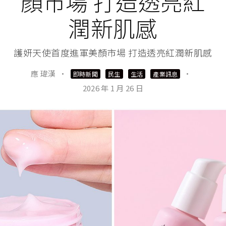
顏市場 打造透亮紅
潤新肌感
護妍天使首度進軍美顏市場 打造透亮紅潤新肌感
應 瑋漢
·
·
即時新聞
民生
生活
產業訊息
2026 年 1 月 26 日