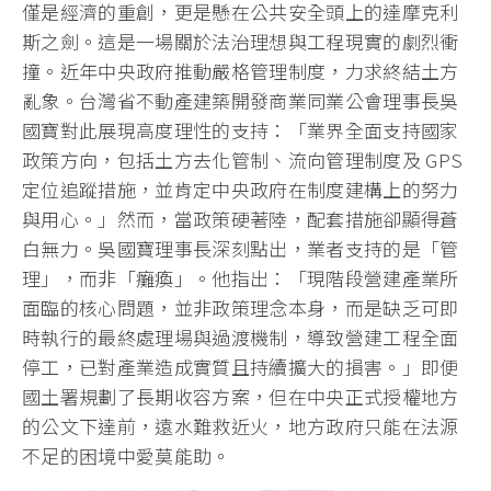
僅是經濟的重創，
更是懸在公共安全頭上的達摩克利
斯之劍。
這是一場關於法治理想與工程現實的劇烈衝
撞。
近年中央政府推動嚴格管理制度，力求終結土方
亂象。
台灣省不動產建築開發商業同業公會理事長吳
國寶對此展現高度理性
的支持：「業界全面支持國家
政策方向，包括土方去化管制、
流向管理制度及 GPS
定位追蹤措施，並肯定中央政府在制度建構上的努力
與用心。」
然而，當政策硬著陸，配套措施卻顯得蒼
白無力。
吳國寶理事長深刻點出，業者支持的是「管
理」，而非「癱瘓」。
他指出：「現階段營建產業所
面臨的核心問題，並非政策理念本身，
而是缺乏可即
時執行的最終處理場與過渡機制，
導致營建工程全面
停工，已對產業造成實質且持續擴大的損害。」
即便
國土署規劃了長期收容方案，
但在中央正式授權地方
的公文下達前，遠水難救近火，
地方政府只能在法源
不足的困境中愛莫能助。