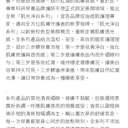
養，而是透亮健康、自然紅潤的肌膚
質感。基於此，
專業科研保養品牌護妍天使正式跨足美顏領域，
推出
全新「肌光淨白系列」，宣告品牌從油痘肌護理專
家，
邁向全方位肌膚守護者的新里程碑。「肌光淨白
系列」
以創新校色型美顏概念，重新定義肌膚透光
感。全系列產品結合溫和
、安全、高效的居家護理理
念，設計三步驟保養流程：
第一步是祛黃淨白，強化
肌膚修護與透亮感；第二步是讓膚色由內而
外細緻均
勻；第三步是長效紅潤，維持穩定健康膚況，讓美白
效果持
久可見。三步驟循序漸進，帶來肌膚自然紅潤
光澤，讓日常保養成為
一種療癒享受。
.
系列產品的質地清爽細緻，親膚不黏膩，包裝選用柔
霧粉色調，呼應
肌膚透亮的視覺感受；香氣以甜橙與
佛手柑的清新柑橘調為主，輔以
薰衣草的舒緩氣息，
每一次保養都是身心同步的放鬆時刻。全系列不
添加