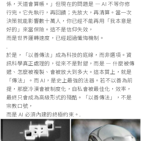
係，
天道會算帳。」但現在的問題是 — AI 不等你修
行完。它先執行，再回饋；先放大，再清算。
當一次
決策就能影響數十萬人，你已經不能再用「我本意是
好的」
來當保險。這不是信仰失效，
而是世界運轉速度，已經超過懺悔機制。
.
於是，「以善傳法」成為科技的底線，而非選項。
資
訊科學真正處理的，從來不是對錯，而是 — 什麼被傳
遞、怎麼被複製、會被放大到多大。這本質上，就是
「
傳法」。而 AI，是史上最強的法器。若不以善為前
提，那麼冷漠會被制度化，
自私會被最佳化，效率，
最終只會成為高級形式的殘酷。「
以善傳法」，不是
宗教口號，
而是 AI 必須內建的終極約束。.