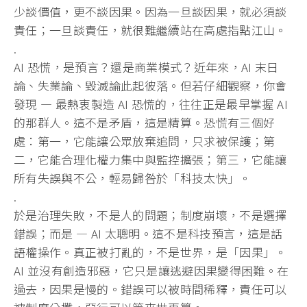
少談價值，更不談因果。因為一旦談因果，
就必須談
責任；一旦談責任，就很難繼續站在高處指點江山。
.
AI 恐慌，是預言？還是商業模式？近年來，AI 末日
論、失業論、毀滅論此起彼落。但若仔細觀察，你會
發現 — 最熱衷製造 AI 恐慌的，往往正是最早掌握 AI
的那群人。這不是矛盾，這是精算。恐慌有三個好
處：第一，
它能讓公眾放棄追問，只求被保護；第
二，
它能合理化權力集中與監控擴張；第三，它能讓
所有失誤與不公，
輕易歸咎於「科技太快」。
.
於是治理失敗，不是人的問題；制度崩壞，不是選擇
錯誤；而是 — AI 太聰明。這不是科技預言，這是話
語權操作。真正被打亂的，
不是世界，是「因果」。
AI 並沒有創造邪惡，它只是讓逃避因果變得困難。在
過去，
因果是慢的。錯誤可以被時間稀釋，責任可以