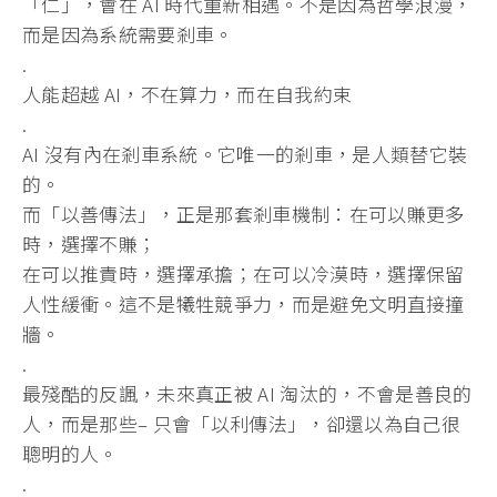
「仁」，會在 AI 時代重新相遇。不是因為哲學浪漫，
而是因為系統需要剎車。
.
人能超越 AI，不在算力，而在自我約束
.
AI 沒有內在剎車系統。它唯一的剎車，是人類替它裝
的。
而「以善傳法」，正是那套剎車機制：在可以賺更多
時，選擇不賺；
在可以推責時，選擇承擔；在可以冷漠時，選擇保留
人性緩衝。
這不是犧牲競爭力，而是避免文明直接撞
牆。
.
最殘酷的反諷，未來真正被 AI 淘汰的，不會是善良的
人，而是那些– 只會「以利傳法」，卻還以為自己很
聰明的人。
.