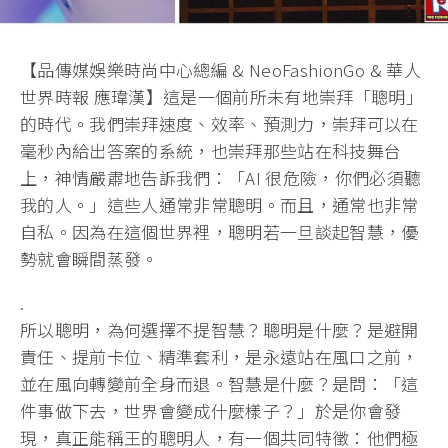
【品傳媒娛樂時尚中心總編 & NeoFashionGo & 華人
世界時報 應瑋漢】這是一個前所未有地崇拜「聰明」
的時代。我們崇拜速度、效率、
預測力，崇拜可以在
毫秒內給出答案的系統，
也崇拜那些站在科技舞台
上，神情嚴肅地告訴我們：「AI 很危險，你們必須聽
我的人。」這些人通常非常聰明。而且，
通常也非常
自私。因為在這個世界裡，聰明若一旦談起智慧，
優
勢就會瞬間蒸發。
.
所以聰明，為何選擇不提智慧？聰明是什麼？是避開
責任、
提前卡位、精準套利，是永遠站在風口之前，
並在風向轉變前全身而退。智慧是什麼？是問：「這
件事做下去，
世界會變成什麼樣子？」於是你會發
現，真正能稱王的聰明人，
有一個共同特徵：他們極