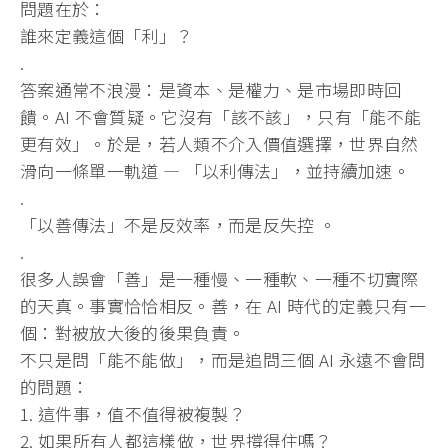
問題在於：
誰來定義這個「利」？
.
答案通常不浪漫：是資本、是權力、是市場即時回
饋。AI 不會質疑。它沒有「該不該」，只有「能不能
更有效」。於是，
若人類不介入價值選擇，世界自然
滑向一條單一軌道 — 「以利傳法」，並持續加速。
.
「以善傳法」不是反效率，而是反失控 。
.
很多人誤會「善」是一種慢、一種軟、一種不切實際
的天真。
事實恰恰相反。善，在 AI 時代的定義只有一
個：對被放大後的後果負責。
不只是問「能不能做」，而是追問三個 AI 永遠不會問
的問題：
1. 這件事，值不值得被複製？
2. 如果所有人都這樣做，世界撐得住嗎？