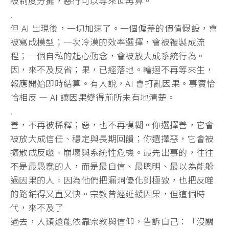
被制度分攤，
惡行可以等來世再算。
.
但 AI 出現後，一切加速了。一個偏差的價值假設，會
被寫成模型；
一次冷漠的效率選擇，會被複製成流
程；一個自私的起心動念，
會被放大成系統行為。
因，來不及反省；果，已經落地。
輪迴不再等來生，
報應開始即時結算。有人說，AI 會打亂因果。事實恰
恰相反 — AI 讓因果變得前所未有地清楚。
.
善，不再被稀釋；惡，也不再模糊。你選擇善，它會
被放大成信任、
穩定與長期回饋；你選擇惡，它會被
擴散成反噬、
崩壞與系統性危機。最先出事的，往往
不是最愚蠢的人，
而是最自信、最聰明、最以為能躲
過因果的人。
因為他們把漏洞優化到極致，也把反噬
的路鋪得又直又快。
宗教曾經延緩因果，但這個時
代，來不及了
過去，人類還能依靠宗教與信仰，告訴自己：「沒關