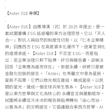
.
【Aster 318 專欄】
.
【Aster 318 】由應瑋漢（武）於 2025 年提出，是一
套試圖重構 ESG 話語權的東方治理思想。它以「天人
合一」
對抗人與自然的制度性切割，以「仁本企業精
神」回應西方 ESG 在高度資本化運作下，逐漸空洞化
的道德承諾。【Aster 318 】不否定 ESG，而是指
出：若企業治理只剩下指標、評分與報告書，
卻無法
回答「企業應為誰而存在」，那麼永續，
終將只是被
金融化包裝的語言。「Aster」
在希臘文中意為星辰。
星辰不孤單，它們以微光相互連結，
織成星座。以民
間的星光，連成一個全球共榮生態系。【Aster 318 】
是以東方哲學與文化為核心的 永續宣言與運動框架，
試圖將永續從冷冰冰的報告與指標轉向「
由心而治、
以善為本」的文明語言。它倡議融合東西方哲學、
AI