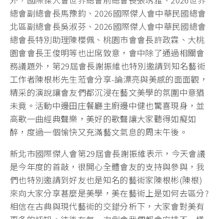
總會副總會長馬豫鈞、2026國際傑人會中華民國總會
北區副總會長吳淑芬、2026國際傑人會中華民國總會
總會長特別助理陳櫻佩、桃園市會會長許政霖、大桃
園會會長王俊明等也出席致意，會中除了通過相關會
務議題外，第29屆會長謝振維也特別邀請到知名藝術
工作者陳根彬先生蒞會分享-論漂亮與美感的面面觀，
精采的演說讓會友們都沉浸在藝文美學的氛圍中意猶
未竟。活動中邊田庄餐廳主廚邊中健也驚喜現身，並
高歌一曲經典聲樂，美好的歌聲讓大家聽得如癡如
醉，度過一個愉快又充滿藝文氣息的周末午後。
新北市國際傑人會第29屆會長謝振維表示，今天會議
是今年度的首敲，很開心全體會友的支持與參與，我
們也特別邀請到好友也是知名的藝術家陳根彬(陳根)
來向大家分享甚麼是美學，美在藝術上是如何去區分?
相信在古典與現代藝術的交錯分析下，大家會對美有