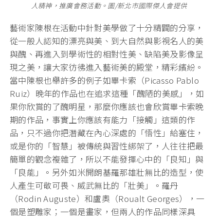
人精神，推廣會務活動。圖/新北市國際傑人會提供
藝術家陳根在活動中針對美學做了十分精闢的分享，
從一般人認知的漂亮與美、到大自然與影視名人的美
與醜、再進入到學術性的相對性美、缺陷美及影像呈
現之美，讓大家彷彿進入藝術美的殿堂，精彩繽紛。
當中陳根也舉許多的例子如畢卡索（Picasso Pablo
Ruiz）晚年的作品也在追求這種「醜陋的美感」，如
果你欣賞的了醜明星，那麼你應該也會欣賞畢卡索晚
期的作品，事實上你應該有能力「接觸」這類的作
品，只不過你把潛藏在內心深處的「悟性」給塞住，
或是你的「智慧」被傳統與習性綁架了，人往往把最
簡單的觀念複雜了，所以不能發揮心中的「良知」與
「良能」。另外如米開朗基羅那雄壯無比的造型，使
人產生可敬可畏、威武無比的「壯美」。羅丹
（Rodin Auguste）和盧奧（Roualt Georges），一
個是塑雕家；一個是畫家，但兩人的作品同樣深具