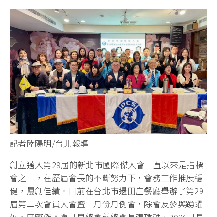
記者陸陽明/台北報導
創立邁入第29屆的新北市國際傑人會一直以來是指標
會之一，在歷屆會長的不斷努力下，會務工作推展穩
健，屢創佳績。日前在台北市邊田庄餐廳舉辦了第29
屆第二次會員大會暨一月份月例會，除會友參與踴躍
外，國際傑人會世界總會前總會長張琇雅、2026世界