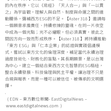
的內在秩序，它以《易經》
「天人合一」與「一以貫
之」為宇宙觀，理解人與自然、
制度與命運之間的連
動關係，彌補西方ESG的不足。【Aster 318 】邀請每
一個願意承擔責任、持續修煉的靈魂，
在同一片夜空
中成為一個光點；光不必耀眼，但必須真實，
彼此之
間因方向一致而形成秩序。【Aster 318 】將持續推動
「東方 ESG」與「仁本企業」的認證與實踐倡議模
式，
嘗試以東方文化的倫理深度，補足當代永續治理
過度技術化、
財務化的盲點。其長期願景，是以台灣
為中心，
建立一個結合東西方文化智慧的ESG樞紐，
整合永續發展、
科技倫理與民主平權，讓治理不只是
合規與報表，
而是一種可以被信任、被傳承的文明選
擇。
.
( EDN – 東方數位新聞- EastDigitalNews –
www.eastdigitalnews.com
)