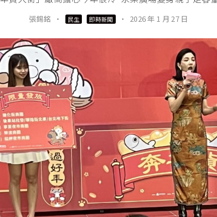
張錫銘
·
·
2026 年 1 月 27 日
民生
即時新聞