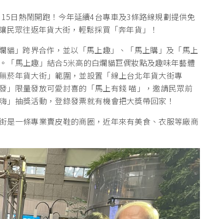
2月15日熱鬧開跑！今年延續4台專車及3條路線規劃提供免
，讓民眾往返年貨大街，輕鬆採買「奔年貨」！
白爛貓」跨界合作，並以「馬上趣」、「馬上購」及「馬上
。「馬上趣」結合5米高的白爛貓巨偶妝點及趣味年藝體
無菸年貨大街」範圍，並設置「線上台北年貨大街專
發」限量發放可愛討喜的「馬上有錢 喵」，邀請民眾前
嗨」抽獎活動，登錄發票就有機會把大獎帶回家！
街是一條專業賣皮鞋的商圈，近年來有美食、衣服等廠商