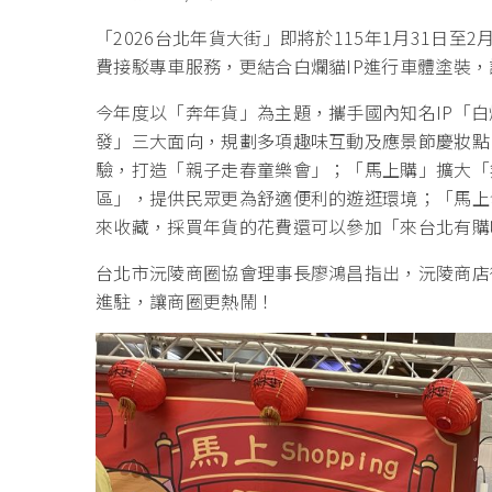
「2026台北年貨大街」即將於115年1月31日至
費接駁專車服務，更結合白爛貓IP進行車體塗裝
今年度以「奔年貨」為主題，攜手國內知名IP「
發」三大面向，規劃多項趣味互動及應景節慶妝點
驗，打造「親子走春童樂會」；「馬上購」擴大「
區」，提供民眾更為舒適便利的遊逛環境；「馬上
來收藏，採買年貨的花費還可以參加「來台北有購
台北市沅陵商圈協會理事長廖鴻昌指出，沅陵商店
進駐，讓商圈更熱鬧！