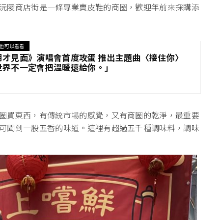
沅陵商店街是一條專業賣皮鞋的商圈，歡迎年前來採購添
也可以看看
朗才見面》演唱會首度攻蛋 推出主題曲〈接住你〉
世界不一定會把溫暖還給你。」
圈買東西，有傳統市場的感覺，又有商圈的乾淨，最重要
可聞到一股五香的味道。這裡有超過五千種調味料，調味