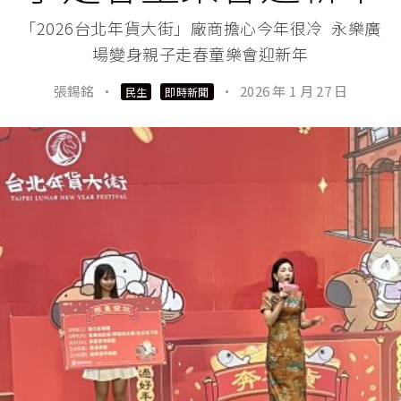
「2026台北年貨大街」廠商擔心今年很冷 永樂廣
場變身親子走春童樂會迎新年
張錫銘
·
·
2026 年 1 月 27 日
民生
即時新聞