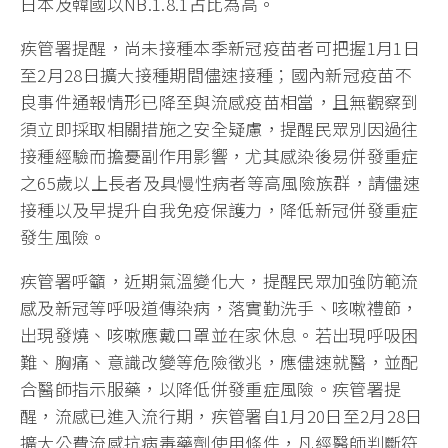
日本及韓國以NB.1.8.1占比為高。
疾管署提醒，尚未接種本季新冠疫苗者可把握1月1日
至2月28日擴大接種期間儘速接種；國內新冠疫苗不
良事件通報情形已降至與流感疫苗相當，且無觀察到
須立即採取相關措施之安全疑慮，提醒民眾別因過往
接種經驗而擔憂副作用影響，尤其感染後易併發重症
之65歲以上長者及具慢性病者等高風險族群，請儘速
接種以及早提升自我免疫保護力，降低新冠併發重症
發生風險。
疾管署呼籲，近期氣溫變化大，提醒民眾加強防範流
感及新冠等呼吸道傳染病，落實勤洗手、咳嗽禮節，
出現發燒、咳嗽應戴口罩並在家休息。若出現呼吸困
難、胸痛、意識改變等危險徵兆，應儘速就醫，並配
合醫師指示服藥，以降低併發重症風險。疾管署提
醒，流感已進入流行期，疾管署自1月20日至2月28日
擴大公費流感抗病毒藥劑使用條件，凡經醫師判斷符