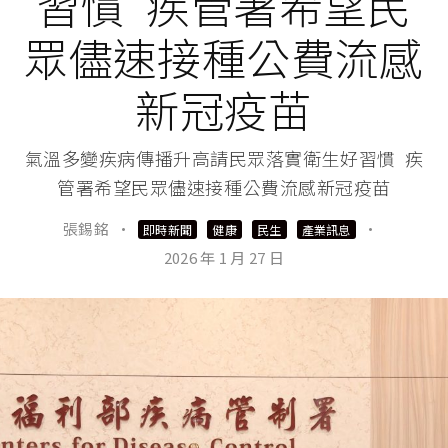
習慣 疾管署希望民
眾儘速接種公費流感
新冠疫苗
氣溫多變疾病傳播升高請民眾落實衛生好習慣 疾
管署希望民眾儘速接種公費流感新冠疫苗
張錫銘
·
·
即時新聞
健康
民生
產業訊息
2026 年 1 月 27 日