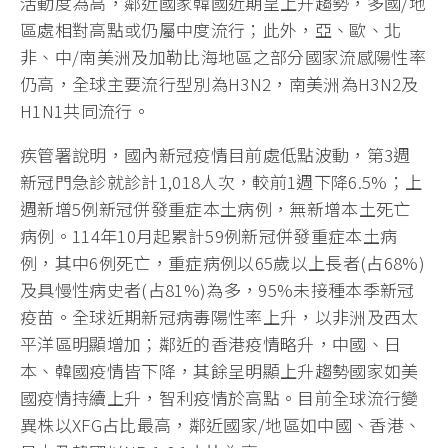
活動度為高，鄰近國家韓國近期呈上升趨勢，多國/地
區處相對高點或仍屬中度流行；此外，亞、歐、北
非、中/南美洲及加勒比海地區之部分國家流感陽性率
仍高，全球主要流行型別為H3N2，南美洲為H3N2及
H1N1共同流行。
疾管署說明，國內新冠疫情目前處低點波動，第3週
新冠門急診就診計1,018人次，較前1週下降6.5%；上
週新增5例新冠併發重症本土病例，無新增本土死亡
病例。114年10月起累計59例新冠併發重症本土病
例，其中6例死亡，重症病例以65歲以上長者(占68%)
及具慢性病史者(占81%)為多，95%未接種本季新冠
疫苗。全球近期新冠病毒陽性率上升，以非洲及西太
平洋區明顯增加；鄰近的香港疫情略升，中國、日
本、韓國疫情皆下降，其餘呈明顯上升趨勢國家如美
國疫情持續上升，智利疫情於高點。目前全球流行變
異株以XFG占比最高，鄰近國家/地區如中國、香港、