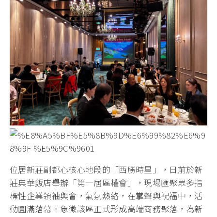
位居新莊副都心核心地段的「西勝時星」，日前於新
莊典華飯店舉辦「第一屆區權會」，現場匯聚眾多指
標性企業領袖與會，氣氛熱絡，在掌聲與祝福中，活
動圓滿落幕。象徵該區正式形成高端商務聚落，為新