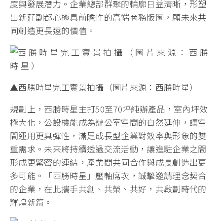
度與發展潛力。企業總部群聚的輪廓日益清晰，形塑
出新莊副都心極具前瞻性的高端商務版圖，願未來共
同創造更長遠的價值。
▲西勝時星完工實景拍攝（圖片來源：西勝時星）
規劃上，西勝時星主打50至70坪純辦產品，室內坪效
極大化，公設機能成為辦公室空間的自然延伸，讓空
間運用更具彈性，滿足成長型企業對效率與形象的雙
重需求。未來將持續透過交流活動，讓進駐企業之間
形成更緊密的連結，產業間共同合作與成長創造出更
多可能。「西勝時星」壓軸席次，誠摯邀請理念契合
的企業，在此攜手共創、共榮、共好，共啟劃時代的
輝煌新篇。