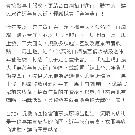
費接駁專車服務，更結合白爛貓IP進行車體塗裝，讓
民眾往返年貨大街，輕鬆採買「奔年貨」！
今年度以「奔年貨」為主題，攜手國內知名IP「白爛
貓」跨界合作，並以「馬上趣」、「馬上購」及「馬
上發」三大面向，規劃多項趣味互動及應景節慶妝
點。「馬上趣」結合5米高的白爛貓巨偶妝點及趣味
年藝體驗，打造「親子走春童樂會」；「馬上購」擴
大「無菸年貨大街」範圍，並設置「線上台北年貨大
街專區」，提供民眾更為舒適便利的遊逛環境；「馬
上發」限量發放可愛討喜的「馬上有錢 喵」，邀請民
眾前來收藏，採買年貨的花費還可以參加「來台北有
購嗨」抽獎活動，登錄發票就有機會把大獎帶回家！
台北市沅陵商圈協會理事長廖鴻昌指出，沅陵商店街
是一條專業賣皮鞋的商圈，近年來有美食、衣服等廠
商進駐，讓商圈更熱鬧！