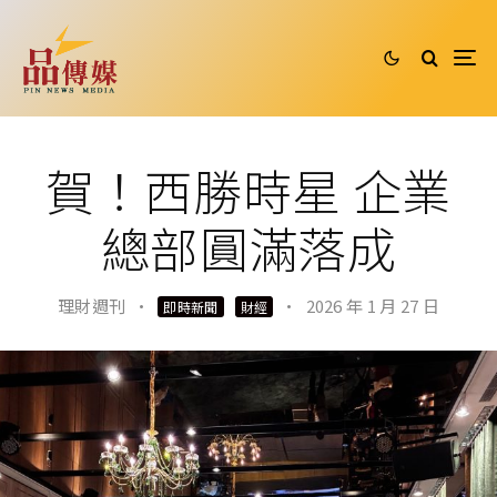
賀！西勝時星 企業
總部圓滿落成
理財週刊
·
·
2026 年 1 月 27 日
即時新聞
財經