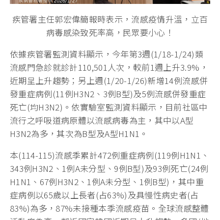
疾管署主任郭宏偉簡報時表示，流感疫情升溫，立百
病毒感染致死率高，民眾要小心！
依據疾管署監測資料顯示，今年第3週(1/18-1/24)類
流感門急診就診計110,501人次，較前1週上升3.9%，
近期呈上升趨勢；另上週(1/20-1/26)新增14例流感併
發重症病例(11例H3N2、3例B型)及5例流感併發重症
死亡(均H3N2)。依實驗室監測資料顯示，目前社區中
流行之呼吸道病原體以流感病毒為主，其中以A型
H3N2為多，其次為B型及A型H1N1。
本(114-115)流感季累計472例重症病例(119例H1N1、
343例H3N2、1例A未分型、9例B型)及93例死亡(24例
H1N1、67例H3N2、1例A未分型、1例B型)，其中重
症病例以65歲以上長者(占63%)及具慢性病史者(占
83%)為多，87%未接種本季流感疫苗。全球流感整體