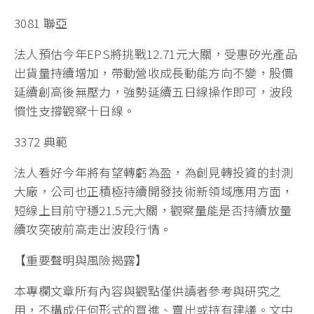
3081 聯亞
法人預估今年EPS將挑戰12.71元大關，受惠矽光產品
出貨量持續增加，帶動營收成長動能方向不變，股價
延續創高後無壓力，強勢延續五日線操作即可，波段
慣性支撐觀察十日線。
3372 典範
法人看好今年將有望轉虧為盈，為創見轉投資的封測
大廠，公司也正積極持續開發技術新領域應用方面，
短線上目前守穩21.5元大關，觀察量能是否持續放量
續攻突破前高走出波段行情。
【重要聲明與風險揭露】
本專欄文章所有內容與觀點僅供讀者參考與研究之
用，不構成任何形式的買進、賣出或持有建議。文中