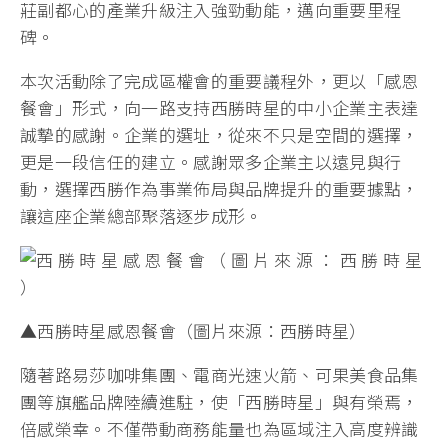
莊副都心的產業升級注入強勁動能，邁向重要里程
碑。
本次活動除了完成區權會的重要議程外，更以「感恩
餐會」形式，向一路支持西勝時星的中小企業主表達
誠摯的感謝。企業的選址，從來不只是空間的選擇，
更是一段信任的建立。感謝眾多企業主以遠見與行
動，選擇西勝作為事業佈局與品牌提升的重要據點，
讓這座企業總部聚落逐步成形。
▲西勝時星感恩餐會（圖片來源：西勝時星）
隨著路易莎咖啡集團、電商光速火箭、可果美食品集
團等旗艦品牌陸續進駐，使「西勝時星」與有榮焉，
倍感榮幸。不僅帶動商務能量也為區域注入高度辨識