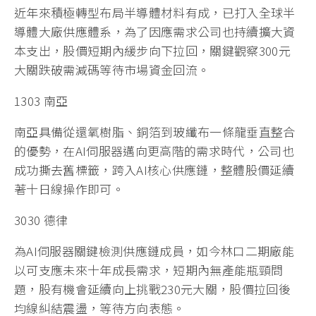
近年來積極轉型布局半導體材料有成，已打入全球半
導體大廠供應體系，為了因應需求公司也持續擴大資
本支出，股價短期內緩步向下拉回，關鍵觀察300元
大關跌破需減碼等待市場資金回流。
1303 南亞
南亞具備從還氧樹脂、銅箔到玻纖布一條龍垂直整合
的優勢，在AI伺服器邁向更高階的需求時代，公司也
成功撕去舊標籤，跨入AI核心供應鏈，整體股價延續
著十日線操作即可。
3030 德律
為AI伺服器關鍵檢測供應鏈成員，如今林口二期廠能
以可支應未來十年成長需求，短期內無產能瓶頸問
題，股有機會延續向上挑戰230元大關，股價拉回後
均線糾結震盪，等待方向表態。