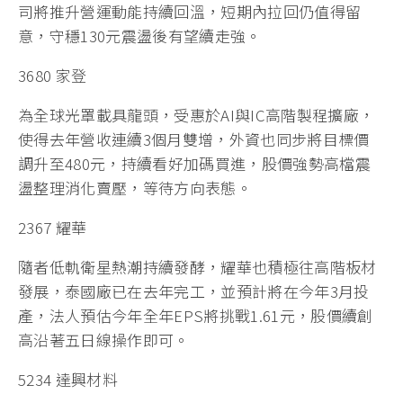
司將推升營運動能持續回溫，短期內拉回仍值得留
意，守穩130元震盪後有望續走強。
3680 家登
為全球光罩載具龍頭，受惠於AI與IC高階製程擴廠，
使得去年營收連續3個月雙增，外資也同步將目標價
調升至480元，持續看好加碼買進，股價強勢高檔震
盪整理消化賣壓，等待方向表態。
2367 耀華
隨者低軌衛星熱潮持續發酵，耀華也積極往高階板材
發展，泰國廠已在去年完工，並預計將在今年3月投
產，法人預估今年全年EPS將挑戰1.61元，股價續創
高沿著五日線操作即可。
5234 達興材料