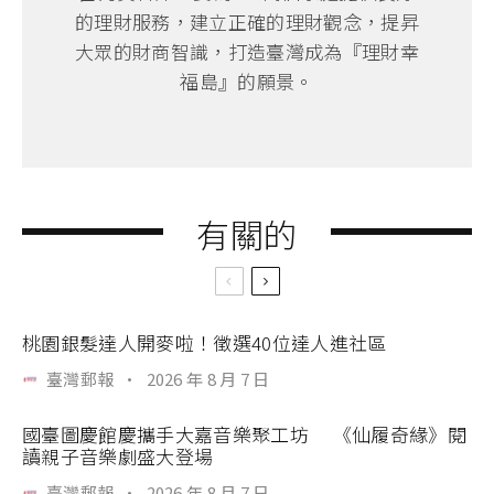
的理財服務，建立正確的理財觀念，提昇
大眾的財商智識，打造臺灣成為『理財幸
福島』的願景。
有關的
桃園銀髮達人開麥啦！徵選40位達人進社區
臺灣郵報
·
2026 年 8 月 7 日
國臺圖慶館慶攜手大嘉音樂聚工坊 《仙履奇緣》閱
讀親子音樂劇盛大登場
臺灣郵報
·
2026 年 8 月 7 日