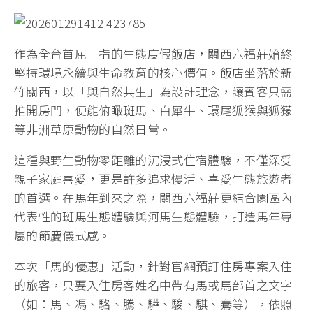
作為全台首屈一指的生態度假飯店，關西六福莊始終
堅持環境永續與生命教育的核心價值。飯店坐落於新
竹關西，以「與自然共生」為設計理念，讓賓客只需
推開房門，便能俯瞰斑馬、白犀牛、環尾狐猴與狐獴
等非洲草原動物的自然日常。
這種與野生動物零距離的沉浸式住宿體驗，不僅深受
親子家庭喜愛，更是許多追求慢活、喜愛生態旅遊者
的首選。在馬年到來之際，關西六福莊更結合園區內
代表性的斑馬生態體驗與河馬生態體驗，打造馬年專
屬的節慶儀式感。
本次「馬的優惠」活動，針對官網預訂住房專案入住
的旅客，只要入住房客姓名中帶有馬或馬部首之文字
（如：馬、馮、駱、騰、驊、駿、騏、騫等），依照