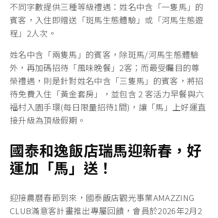
不同字數提供三種等級禮遇：姓名中含「一隻馬」的
賓客，入住即贈送「斑馬生態體驗」或「河馬生態遊
程」2人次。
姓名中含「兩隻馬」的賓客，除斑馬/河馬生態體驗
外，再加碼招待「風味晚餐」2客；而最受矚目的尊
榮禮遇，則是針對姓名中含「三隻馬」的賓客，將招
待免費入住「黃金套房」，並包含 2 客活力早餐與六
福村入園手環(每日限量招待1間)，讓「馬」上好運直
接升級為頂級假期。
國泰和逸飯店
瑞馬迎新春，好
運加「馬」送！
迎接農曆春節到來，國泰飯店觀光事業AMAZZING
CLUB滿意客計畫推出專屬回饋，會員於2026年2月2