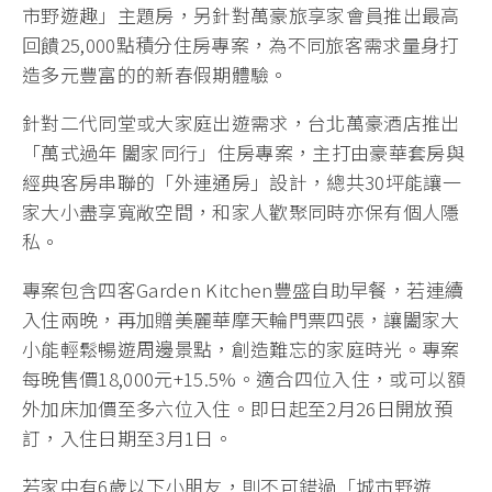
市野遊趣」主題房，另針對萬豪旅享家會員推出最高
回饋25,000點積分住房專案，為不同旅客需求量身打
造多元豐富的的新春假期體驗。
針對二代同堂或大家庭出遊需求，台北萬豪酒店推出
「萬式過年 闔家同行」住房專案，主打由豪華套房與
經典客房串聯的「外連通房」設計，總共30坪能讓一
家大小盡享寬敞空間，和家人歡聚同時亦保有個人隱
私。
專案包含四客Garden Kitchen豐盛自助早餐，若連續
入住兩晚，再加贈美麗華摩天輪門票四張，讓闔家大
小能輕鬆暢遊周邊景點，創造難忘的家庭時光。專案
每晚售價18,000元+15.5%。適合四位入住，或可以額
外加床加價至多六位入住。即日起至2月26日開放預
訂，入住日期至3月1日。
若家中有6歲以下小朋友，則不可錯過「城市野遊