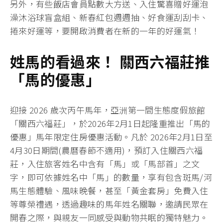
另外，有些飯店會員點數大方送、入住驚喜贈好運泡
澡沐浴球盲盒組、新春紅包週週抽、好食運刮刮卡、
捲來好運等，要開啟消費者在新的一年的好運氣！
姓馬的看過來！
關西六福莊推
「馬的優惠」
迎接 2026 歲次丙午馬年，亞洲第一間生態度假旅館
「關西六福莊」，於2026年2月1日起隆重推出「馬的
優惠」馬年限定住房優惠活動。凡於 2026年2月1日至
4月30日期間(農曆春節不適用)，預訂入住關西六福
莊，入住旅客姓名中含有「馬」或「馬部首」之文
字，即可依據姓名中「馬」的數量，享有包含斑馬/河
馬生態體驗、風味晚餐，甚至「黃金套房」免費入住
等尊榮禮遇，透過趣味的馬年姓名關聯，邀請民眾在
開春之際，與親友一同感受與動物共眠的獨特魅力。