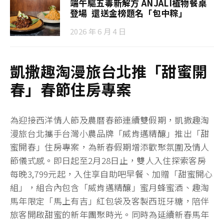
端午驅五毒新解方 ANJALI植物餐桌
登場 還送金榜題名「包中粽」
2026 年 6 月 4 日
凱撒趣淘漫旅台北推「甜蜜開
春」春節住房專案
為迎接西洋情人節及農曆春節連續雙假期，凱撒趣淘
漫旅台北攜手台灣小農品牌「威肯邁精釀」推出「甜
蜜開春」住房專案，為新春假期增添歡聚氛圍及情人
節儀式感。即日起至2月28日止，雙人入住探索客房
每晚3,799元起，入住享自助吧早餐、加贈「甜蜜開心
組」，組合內包含「威肯邁精釀」蜜月蜂蜜酒、趣淘
馬年限定「馬上有吉」紅包袋及客製西班牙糖，陪伴
旅客開啟甜蜜的新年團聚時光。同時為延續新春馬年