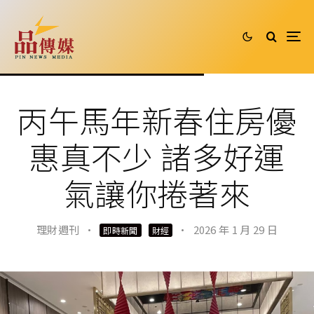
丙午馬年新春住房優
惠真不少 諸多好運
氣讓你捲著來
理財週刊
·
·
2026 年 1 月 29 日
即時新聞
財經