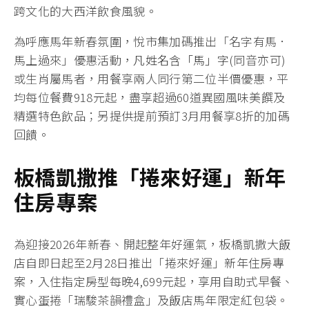
跨文化的大西洋飲食風貌。
為呼應馬年新春氛圍，悅市集加碼推出「名字有馬．
馬上過來」優惠活動，
凡姓名含「馬」字
(同音亦可)
或生肖屬馬者，用餐享兩人同行第二位半價優惠，平
均每位餐費918元起，盡享超過60道異國風味美饌及
精選特色飲品；另提供提前預訂3月用餐享8折的加碼
回饋。
板橋凱撒推「捲來好運」新年
住房專案
為迎接2026年新春、開起整年好運氣，板橋凱撒大飯
店自即日起至2月28日推出「捲來好運」新年住房專
案，入住指定房型每晚4,699元起，享用自助式早餐、
實心蛋捲「瑞駿茶韻禮盒」及飯店馬年限定紅包袋。