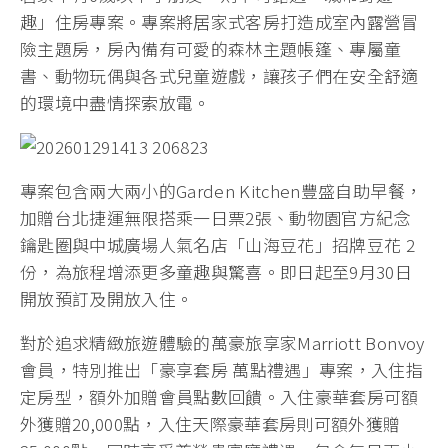
趣」住房專案。專案將居家式客房打造成室內露營冒
險主題房，房內備有可愛的森林主題帳篷、專屬童
書、動物玩偶與各式兒童遊戲，讓孩子們在安全舒適
的環境中盡情探索放電。
專案包含兩大兩小的Garden Kitchen豐盛自助早餐，
加贈台北捷運無限搭乘一日票2張、動物園官方紀念
鑰匙圈與中城廣場人氣名店「山海豆花」招牌豆花 2
份，為旅程增添更多童趣與驚喜。即日起至9月30日
開放預訂及開放入住。
對於追求精緻旅遊體驗的萬豪旅享家Marriott Bonvoy
會員，特別推出「豪享套房 萬點禮遇」專案，入住指
定房型，額外加贈會員點數回饋。入住豪華套房可額
外獲贈20,000點，入住天際豪華套房則可額外獲贈