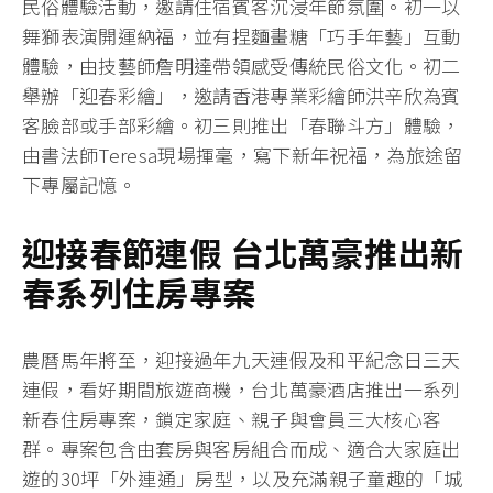
民俗體驗活動，邀請住宿賓客沉浸年節氛圍。初一以
舞獅表演開運納福，並有捏麵畫糖「巧手年藝」互動
體驗，由技藝師詹明達帶領感受傳統民俗文化。初二
舉辦「迎春彩繪」，邀請香港專業彩繪師洪辛欣為賓
客臉部或手部彩繪。初三則推出「春聯斗方」體驗，
由書法師Teresa現場揮毫，寫下新年祝福，為旅途留
下專屬記憶。
迎接春節連假
台北萬豪推出新
春系列住房專案
農曆馬年將至，迎接過年九天連假及和平紀念日三天
連假，看好期間旅遊商機，台北萬豪酒店推出一系列
新春住房專案，鎖定家庭、親子與會員三大核心客
群。專案包含由套房與客房組合而成、適合大家庭出
遊的30坪「外連通」房型，以及充滿親子童趣的「城