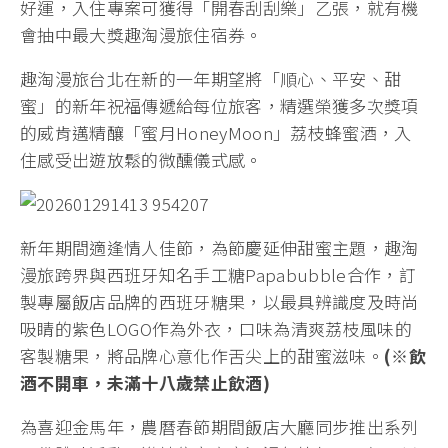
好運，入住專案可獲得「開春刮刮樂」乙張，就有機
會抽中最大獎趣淘漫旅住宿券。
趣淘漫旅台北在新的一年期望將「順心、平安、甜
蜜」的新年祝福傳遞給每位旅客，精選榮獲多次獎項
的威肯邁精釀「蜜月HoneyMoon」荔枝蜂蜜酒，入
住感受出遊放鬆的微醺儀式感。
新年期間適逢情人佳節，為節慶延伸甜蜜主題，趣淘
漫旅跨界與西班牙知名手工糖Papabubble合作，訂
製專屬飯店品牌的西班牙糖果，以最具辨識度及時尚
吸睛的紫色LOGO作為外衣，口味為清爽荔枝風味的
客製糖果，將品牌心意化作舌尖上的甜蜜滋味。
(※飲
酒不開車，未滿十八歲禁止飲酒)
為喜迎金馬年，農曆春節期間飯店大廳同步推出系列