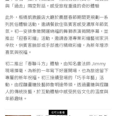
與「過去」隔空對話，感受旅程重逢的奇妙體驗
此外，板橋凱撒飯店大廳於農曆春節期間更規劃一系
列民俗體驗活動，邀請餐飲住宿賓客感受濃厚年節氣
氛。初一安排象徵開運納福的舞獅表演揭開序幕，並
推出「迎春彩繪」活動，邀請香港專業彩繪藝術家洪
辛欣，供賓客臉部或手部進行精緻彩繪，為新年增添
喜氣與祝福。
初二推出「春聯斗方」體驗，由知名書法師 Jimmy
現場揮毫，為新的一年寫下好運開場，也為旅途留下
專屬的新年祝福。初三接續登場的「巧手年藝」活
動，由捏麵畫糖技藝師詹明達帶領，透過畫糖與捏麵
人的傳統技藝，於互動體驗中感受民俗文化的溫度與
年節趣味。
也可以看看