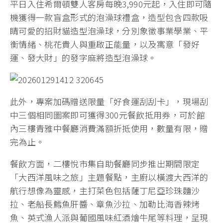
平日入住希爾頓雙人客房每晚3,990元起，入住即可隨
機獲得一款盲盒形式的泡澡球禮盒，造型包含四款吸
睛可愛的招財貓造型泡澡球，分別象徵事業學業、平
衡情緒、桃花貴人與重啟正能量，以及寓意「發好
運、發大財」的發字麻將造型泡澡球。
此外，專案加碼贈送限量「好食運刮刮卡」，現場刮
中三個相同圖案即可獲得300元餐飲抵用券，可於館
內三樓青雅中餐廳消費滿額折抵使用，數量有限，贈
完為止。
餐飲方面，二樓悅市集自助餐廳同步推出期間限定
「大西洋風味之旅」主題餐點，主廚以橫渡大西洋的
航行想像為靈感，主打菜色包括薩丁尼亞珍珠麵沙
拉、老船長鱈魚肝醬、章魚沙拉、加勒比海香辣烤
魚、英式漁人派與葡國風味紅酒燴牛尾等料理，呈現