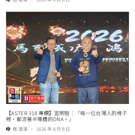
【ASTER 318 專欄】宣明智：「每一位台灣人的骨子
裡，都流著半導體的DNA。」
應 瑋漢
·
2026 年 8 月 8 日