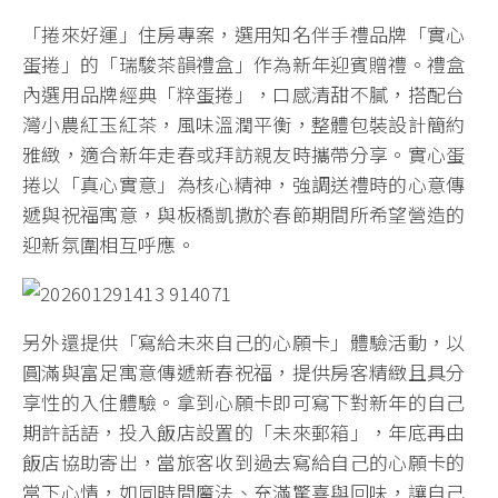
「捲來好運」住房專案，選用知名伴手禮品牌「實心
蛋捲」的「瑞駿茶韻禮盒」作為新年迎賓贈禮。禮盒
內選用品牌經典「粹蛋捲」，口感清甜不膩，搭配台
灣小農紅玉紅茶，風味溫潤平衡，整體包裝設計簡約
雅緻，適合新年走春或拜訪親友時攜帶分享。實心蛋
捲以「真心實意」為核心精神，強調送禮時的心意傳
遞與祝福寓意，與板橋凱撒於春節期間所希望營造的
迎新氛圍相互呼應。
另外還提供「寫給未來自己的心願卡」體驗活動，以
圓滿與富足寓意傳遞新春祝福，提供房客精緻且具分
享性的入住體驗。拿到心願卡即可寫下對新年的自己
期許話語，投入飯店設置的「未來郵箱」，年底再由
飯店協助寄出，當旅客收到過去寫給自己的心願卡的
當下心情，如同時間魔法、充滿驚喜與回味，讓自己