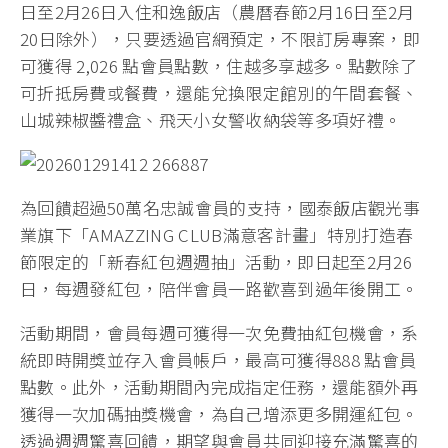
日至2月26日入住和逸飯店（農曆春節2月16日至2月
20日除外），只要透過官網預定，不限訂房專案，即
可獲得 2,026 點會員點數，住越多享越多。點數除了
可折抵房費或餐費，還能兌換限定館別的午間套餐、
山城辣椒醬禮盒、飛天小女警收納袋等多項好禮。
為回饋超過50萬名忠誠會員的支持，國泰飯店觀光事
業旗下「AMAZZING CLUB滿意客計畫」特別打造春
節限定的「新春紅包週週抽」活動，即日起至2月26
日，每週發紅包，陪伴會員一路歡喜到過年後開工。
活動期間，會員每週可獲得一次免費抽紅包機會，系
統即時開獎並存入會員帳戶，最高可獲得888 點會員
點數。此外，活動期間內完成指定任務，還能額外再
獲得一次加碼抽獎機會，為自己增添更多開運紅包。
透過週週驚喜回饋，期望與會員共同迎接充滿驚喜的