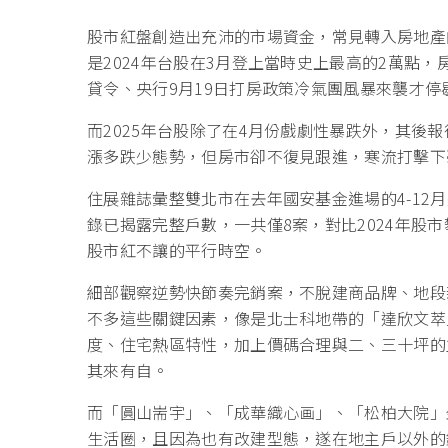
股市紅盤創造出充沛的市場資金，常見轉入房地產
是2024年台股在3月登上當時史上最高的2萬點，
貸令、央行9月19日打房政策冷氣團風暴來襲才停
而2025年台股除了在4月份戲劇性暴跌外，其後
漲多跌少態勢，但房市卻不復見跟進，寒流打擊下
住展雜誌彙整雙北市在去年國安基金進場的4-12
錄已揭露完整戶數，一共僅8案，對比2024年股市
股市紅不讓的平行時空。
細部觀察逆勢快節奏完銷案，不脫建商品牌、地段
不多這些關鍵因素，像是北士科地帶的「達欣文萃
度、住宅熱區特性，加上價碼合理與二、三十坪的
其來有自。
而「圓山耑宇」、「成華織心画」、「松柏大院」
生活圈，且因為也有改建型態，遂在地主戶以外的