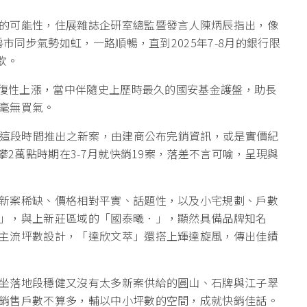
的可能性，住展雜誌企研室總監暨發言人陳炳辰指出，像
房市同步氣勢如虹，一路順暢，直到2025年7-8月的銀行限
歇。
報復性上漲，當中伴隨史上歷時最久的國安基金護盤，助長
毫無買氣。
月這段時間推出之新案，由建商公布完銷資訊，或是實價紀
攀2萬點時期在3-7月就快銷19案，落差不言可喻，呈現與
新案稀缺、價格相對平實、話題性，以及小宅規劃、戶數
」，與上新莊區域的「國泰曦．」，顯然具備品牌知名
主流坪數設計，「達欣文萃」還搭上輝達旋風，傳出佳績
坐落地段穩健又沒有太多新案供給的圓山、石牌與江子翠
銷售戶數不算多，輔以中小坪數的空間，成就快銷佳話。