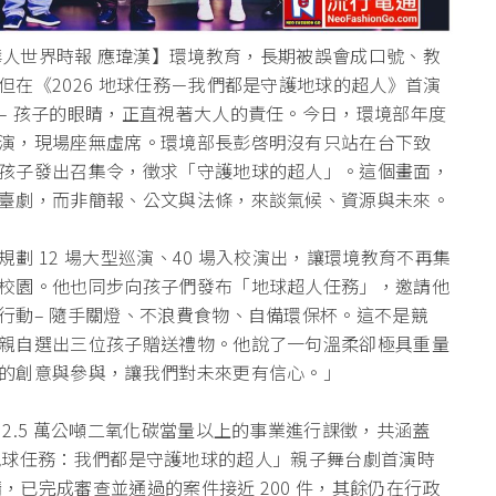
 & 華人世界時報 應瑋漢】環境教育，
長期被誤會成口號、教
在《2026 地球任務－我們都是守護地球的超人》首演
– 孩子的眼睛，正直視著大人的責任。今日，
環境部年度
演，
現場座無虛席。環境部長彭啓明沒有只站在台下致
孩子發出召集令，
徵求「守護地球的超人」。這個畫面，
臺劇，而非簡報、公文與法條，來談氣候、
資源與未來。
劃 12 場大型巡演、40 場入校演出，讓環境教育不再集
校園。他也同步向孩子們發布「
地球超人任務」，邀請他
行動– 隨手關燈、不浪費食物、自備環保杯。這不是競
親自選出三位孩子贈送禮物。
他說了一句溫柔卻極具重量
的創意與參與，讓我們對未來更有信心。」
2.5 萬公噸二氧化碳當量以上的事業進行課徵，共涵蓋
26 地球任務：我們都是守護地球的超人」親子舞台劇首演時
請，已完成審查並通過的案件接近 200 件，其餘仍在行政