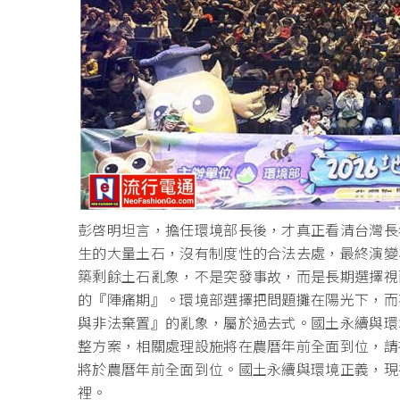
彭啓明坦言，擔任環境部長後，
才真正看清台灣長
生的大量土石，沒有制度性的合法去處，
最終演變
築剩餘土石亂象，不是突發事故，
而是長期選擇視
的『陣痛期』。
環境部選擇把問題攤在陽光下，而
與非法棄置』的亂象，屬於過去式。
國土永續與環
整方案，
相關處理設施將在農曆年前全面到位，請
將於農曆年前全面到位。
國土永續與環境正義，現
裡。