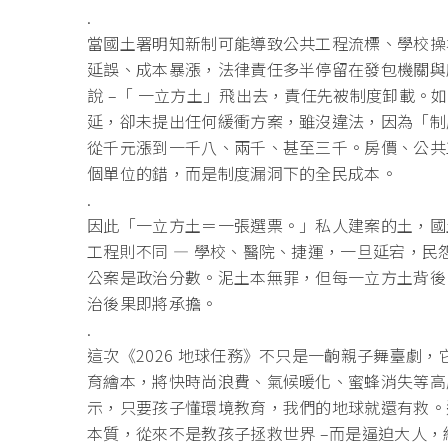
.
當國土署明知新制可能導致公共工程流標、
學校操
延誤、成本暴漲，法律責任多半停留在發包機關與
說 –「 一立方土」飛出去，責任先被制度卸載。
如
延，
卻未提出任何緩衝方案，雖沒違法，因為「制
從千元漲到一千八、兩千、甚至三千。房價、
公共
個單位的錯，而是制度漏洞下的全民成本。
.
因此「一立方土＝一張選票。」私人建案的土，國
工程則不同 — 學校、醫院、捷運，一旦延宕，民
公案是政治分數。泥土本無罪，但每一立方土背後
治後果即將承擔。
.
這次《2026 地球任務》不只是一齣親子舞臺劇
育繪本，將快時尚浪費、氣候暖化、
蜜蜂消失等高
示，只要孩子懂環境教育，我們的地球就還有救。
本質，
從來不是教孩子拯救世界 –而是逼迫大人