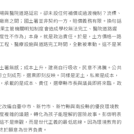
場與醫院道路延宕，卻未設任何補償或過渡機制？流標、
廠商之間；
國土署並非契約一方，賠償義務有限。換句話
果主管機關明知制度會造成學校無法完工、醫院道路遲
度性不作為」本身，
就是政治責任。於是，土方價格一路
工程、醫療設施與道路完工時間，全數被牽動。
這不是某
土署無感；
成本上升，建商自行吸收，民意不沸騰。公共
怨立刻成形，選票即刻反映。
同樣是泥土，私案是成本，
，承載的是成本、責任，
選舉縣市長與議員即將來臨，政
，它改編自臺中市、新竹市、
新竹縣與南投縣的優良環境教
度複雜的議題，轉化為孩子能理解的冒險故事。彭啓明表
這不是樂觀，而是世代正義的最低底線。因為環境教育的
，終於願意為世界負責。