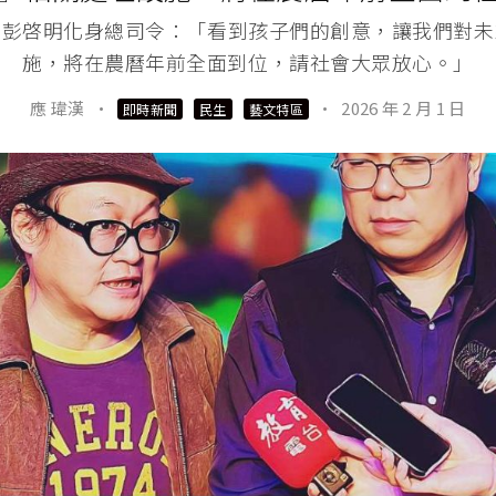
啟動 彭啓明化身總司令：「看到孩子們的創意，讓我們對
施，將在農曆年前全面到位，請社會大眾放心。」
應 瑋漢
·
·
2026 年 2 月 1 日
即時新聞
民生
藝文特區