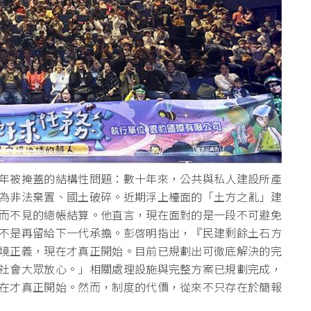
年被掩蓋的結構性問題：數十年來，
公共與私人建設所產
為非法棄置、國土破碎。近期浮上檯面的「土方之亂」
建
而不見的總帳結算。他直言，
現在面對的是一段不可避免
不是再留給下一代承擔。
彭啓明指出，『民建剩餘土石方
境正義，現在才真正開始。
目前已規劃出可徹底解決的完
社會大眾放心。」
相關處理設施與完整方案已規劃完成，
在才真正開始。然而，制度的代價，
從來不只存在於簡報