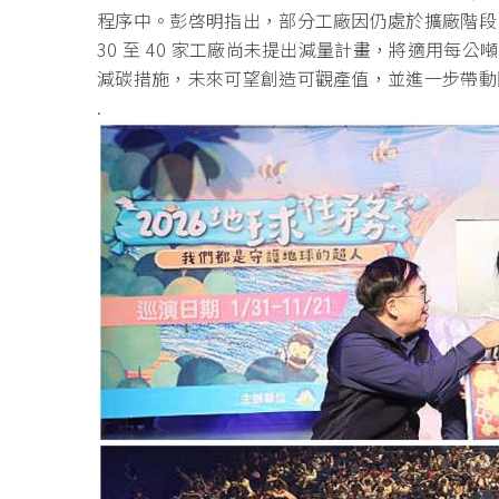
程序中。彭啓明指出，部分工廠因仍處於擴廠階段
30 至 40 家工廠尚未提出減量計畫，將適用每公噸
減碳措施，未來可望創造可觀產值，
並進一步帶動
.