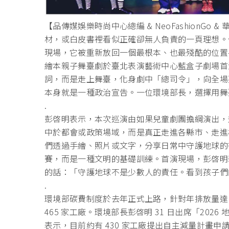
【品傳媒娛樂時尚中心總編 & NeoFashionGo
材，
或白皮書裡看似正確卻無人負責的一頁理想。但
現場，
它被重新放回一個最根本、也最殘酷的位置
繪本親子舞臺劇於臺北表演藝術中心藍盒子劇場首
詞，
而是走上舞臺，化身劇中「總司令」，向全場
本身就是一種政治宣告。
一位環境部長，選擇用舞
.
彭啓明表示，本次巡演由如果兒童劇團擔綱演出，規
中於都會或政策場域，
而是真正走進各縣市、走進
們透過手繪、照片或文字，
分享日常中守護地球的
賽，
而是一種文明的基礎訓練。首演現場，
彭啓明
的話：「守護地球不是少數人的責任。
看到孩子們
.
環境部碳費制度於去年正式上路，針對年排放量達 
465 家工廠。環境部長彭啓明 31 日出席「20
表示，
目前約有 430 家工廠提出自主減量計畫申