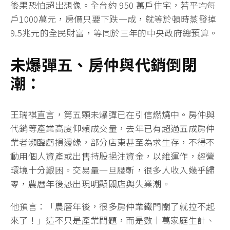
後果恐怕超出想像。全台約 950 萬戶住宅，若平均每
戶1000萬元，房價只要下跌一成，就等於頓時蒸發掉
9.5兆元的全民財富，等同於三年的中央政府總預算。
未爆彈五、房仲與代銷倒閉
潮：
王瑞祺直言，第五顆未爆彈已在引信燃燒中。房仲與
代銷等產業高度仰賴成交量，去年已有超過五成房仲
業者瀕臨虧損邊緣，部分店東甚至為求生存，不得不
動用個人資產或出售持股挹注資金，以維運作，經營
環境十分艱困。交易量一旦腰斬，很多人收入幾乎歸
零，農曆年後恐出現明顯關店與失業潮。
他預言：「農曆年後，很多房仲業鐵門關了就拉不起
來了！」這不只是產業問題，而是數十萬家庭生計、