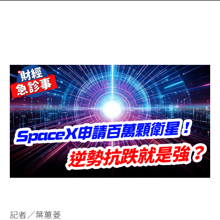
記者／葉蕙菱