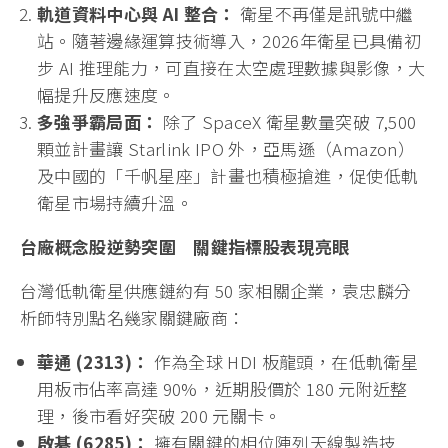
軌道資料中心與 AI 整合：
衛星不再僅是訊號中繼
站。隨著邊緣運算技術導入，2026年衛星已具備初
步 AI 推理能力，可直接在太空處理數據與影像，大
幅提升反應速度。
多強爭霸局面：
除了 SpaceX 衛星數量突破 7,500
顆並計畫讓 Starlink IPO 外，亞馬遜（Amazon）
及中國的「千帆星座」計畫也積極搶進，促使低軌
衛星市場持續升溫。
台廠概念股逆勢突圍 關鍵指標股表現亮眼
台灣低軌衛星供應鏈約有 50 家相關企業，袁忠麟分
析師特別點名幾家關鍵廠商：
華通 (2313)：
作為全球 HDI 板龍頭，在低軌衛星
用板市佔率高達 90%，近期股價於 180 元附近整
理，後市看好突破 200 元關卡。
啟碁 (6285)：
擁有關鍵的相位陣列天線製造技