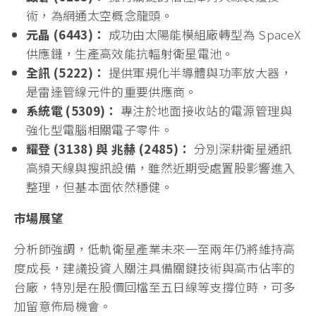
術，為網通太空概念龍頭。
元晶 (6443)：
成功由太陽能模組廠轉型為 SpaceX
供應鏈，生產高效能抗輻射衛星電池。
全訊 (5222)：
提供軍規化半導體與功率放大器，
是雷達管線元件的重要供應商。
系統電 (5309)：
專注於地面接收站的電源管理與
強化型電腦相關電子零件。
耀登 (3138) 與 兆赫 (2485)：
分別深耕衛星通訊
高頻天線與搜訊設備，雖然近期受處置股影響進入
整理，但基本面依然穩健。
市場展望
分析師強調，低軌衛星產業未來一至兩年仍將維持高
度成長，建議投資人關注具備關鍵技術與高市佔率的
台廠，特別是在股價回檔至五日線等支撐位時，可多
加留意佈局機會。