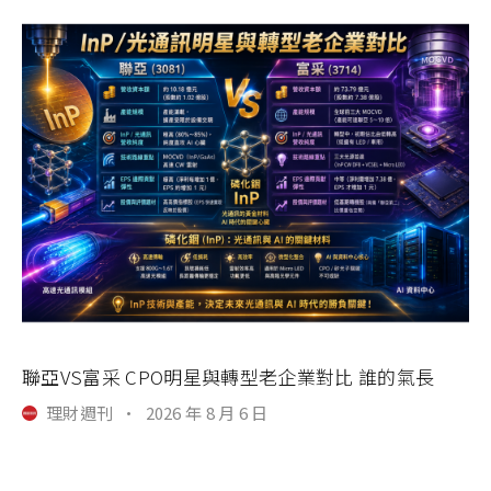
聯亞VS富采 CPO明星與轉型老企業對比 誰的氣長
理財週刊
·
2026 年 8 月 6 日