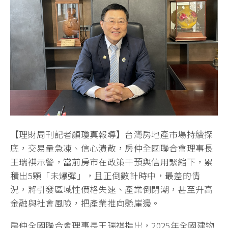
【理財周刊記者顏瓊真報導】台灣房地產市場持續探
底，交易量急凍、信心潰散，房仲全國聯合會理事長
王瑞祺示警，當前房市在政策干預與信用緊縮下，累
積出5顆「未爆彈」，且正倒數計時中，最差的情
況，將引發區域性價格失速、產業倒閉潮，甚至升高
金融與社會風險，把產業推向懸崖邊。
房仲全國聯合會理事長王瑞祺指出，2025年全國建物