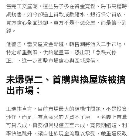
售完工交屋潮，這些房子多在資金寬鬆、房市高檔時
期銷售，如今卻遇上貸款成數縮水、銀行保守貸放、
買方信心全面退卻。買方不是不想交屋，而是籌不到
錢。
他警告，當交屋資金斷鏈，轉售潮將湧入二手市場，
特定新重劃區、供給過量區，恐出現「急跌式修
正」，進一步衝擊市場信心與區域房價。
未爆彈二、首購與換屋族被擠
出市場：
王瑞祺直言，目前市場最大的結構性問題，不是投資
炒作，而是「有真需求的人買不了房」。名義上首購
可貸八成，實務卻常見僅五至六成，寬限期縮短、利
率快速跳升，讓自住族現金流難以承受，嚴重違反政