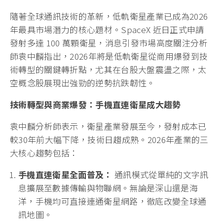
隨著全球通訊技術的革新，低軌衛星產業已成為2026
年最具市場潛力的核心題材。SpaceX 近日正式申請
發射多達 100 萬顆衛星，消息引發市場高度關注分析
師袁中麟指出，2026年將是低軌衛星從商用爆發到技
術轉型的關鍵轉折點，尤其在台股大盤震盪之際，太
空概念股展現出強勁的逆勢抗跌韌性。
技術轉型與商業爆發：手機直連衛星成大趨勢
袁中麟分析師表示，衛星產業發展至今，發射成本已
較30年前大幅下降，技術日趨成熟。2026年產業的三
大核心趨勢包括：
手機直連衛星全面普及：
通訊模式從單純的文字訊
息擴展至數據傳輸與物聯網。無論是深山還是海
洋，手機均可直接連通衛星網路，徹底改變全球通
訊地圖。