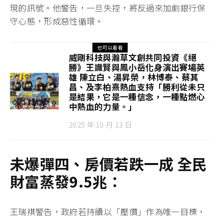
現的訊號。他警告，一旦失控，將反過來加劇銀行保
守心態，形成惡性循環。
也可以看看
威剛科技與瀚草文創共同投資《絕
勝》王識賢與鳳小岳化身演出賽場英
雄 陳立白、湯昇榮，林博泰、蔡其
昌、及李柏熹熱血支持「勝利從未只
是結果，它是一種信念，一種點燃心
中熱血的力量。」
2025 年 10 月 13 日
未爆彈四、房價若跌一成
全民
財富蒸發9.5
兆：
王瑞祺警告，政府若持續以「壓價」作為唯一目標，