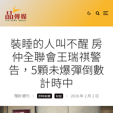
裝睡的人叫不醒 房
仲全聯會王瑞祺警
告，5顆未爆彈倒數
計時中
理財週刊
·
·
2026 年 2 月 2 日
即時新聞
財經