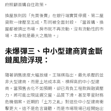
府照顧首購自住政策。
換屋族則因「先買後賣」在銀行端實質停擺、第二屋
貸款一律壓至五成，形同被全面封殺，「當首購、換
屋都被擠出市場，房市就不再流動，沒有流動性的市
場，本身就是最大之風險。」
未爆彈三、中小型建商資金斷
鏈風險浮現：
隨著銷售速度大幅放緩，王瑞祺指出，最先承壓的並
非大型建商，而是土地成本高、槓桿高的中小型建
商。當預售去化不如預期，卻已背負工程款與融資壓
力，將可能出現延遲交屋、品質下滑，甚至零星財務
危機個案。近期的「土方之亂」對這些中小型建商衝
擊更大。這不是危言聳聽，而是市場現場已經開始出