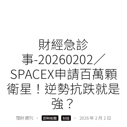
財經急診
事-20260202／
SPACEX申請百萬顆
衛星！逆勢抗跌就是
強？
理財週刊
·
·
2026 年 2 月 2 日
即時新聞
財經