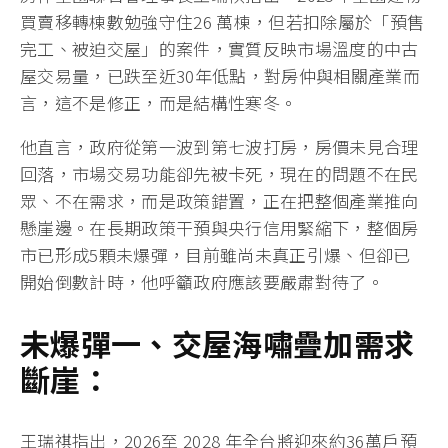
買賣移轉棟數勉強守住26 萬棟，但若扣除屬於「預售
完工、被迫交屋」的案件，實質反映市場溫度的中古
屋交易量，已跌至近30年低點，對房仲與相關產業而
言，這不是修正，而是結構性寒冬。
他直言，政府從第一波到第七波打房，房價未見合理
回落，市場交易功能卻先被卡死，現在的問題不在民
眾、不在需求，而是政策錯置，正在把整個產業推向
懸崖邊。在長期政策干預與央行信用緊縮下，整個房
市已形成5顆未爆彈，目前雖尚未真正引爆、但卻已
開始倒數計時，他呼籲政府應該要嚴肅對待了。
未爆彈一、交屋海嘯疊加需求
斷崖：
王瑞祺指出，2026至 2028 年全台將迎來約36萬戶預