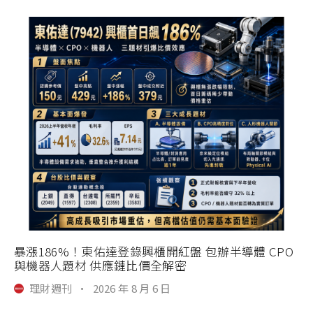
暴漲186%！東佑達登錄興櫃開紅盤 包辦半導體 CPO
與機器人題材 供應鏈比價全解密
理財週刊
·
2026 年 8 月 6 日