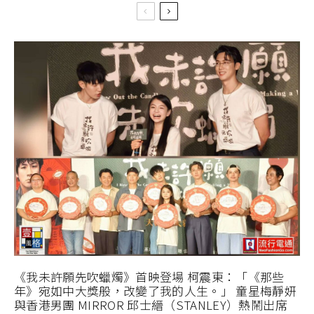
《我未許願先吹蠟燭》首映登場 柯震東：「《那些
年》宛如中大獎般，改變了我的人生。」 童星梅靜妍
與香港男團 MIRROR 邱士縉（STANLEY）熱鬧出席