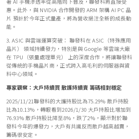
著 AI 手機滲透率從高階向下普及，聯發科將直接受
惠。此外，與 NVIDIA 合作開發的 ARM 架構 AI PC 晶
片 預計於今年正式量產，將為營收挹注全新的成長動
能。
3. ASIC 與雲端運算突破： 聯發科在 ASIC（特殊應用
晶片） 領域持續發力，特別是與 Google 等雲端大廠
在 TPU（張量處理單元） 上的深度合作，將讓聯發科
從傳統的手機晶片商，正式跨入高毛利的伺服器與資
料中心領域。
專家觀察：大戶持續買 散護持續賣 籌碼相對穩定
2025/11/21聯發科的大護持股比為75.29% 散戶持股
比為10.13%，轉眼看到2026/1/30 大戶持股比增加到
76.93% 散戶持股比降至8%，跌了2%，顯示對於聯
發科今年的爆發力，大戶有共識反而散戶越高越賣，
籌碼很安定。