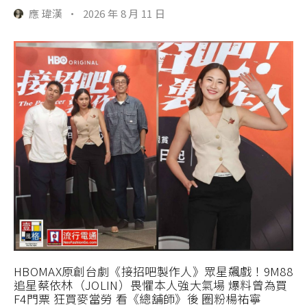
應 瑋漢
·
2026 年 8 月 11 日
HBOMAX原創台劇《接招吧製作人》眾星飆戲！9M88
追星蔡依林（JOLIN）畏懼本人強大氣場 爆料曾為買
F4門票 狂買麥當勞 看《總舖師》後 圈粉楊祐寧