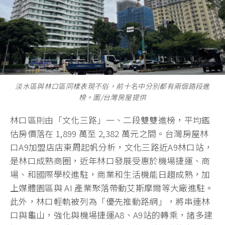
淡水區與林口區同樣表現不俗，前十名中分別都有兩個路段進
榜。圖/台灣房屋提供
林口區則由「文化三路」一、二段雙雙進榜，平均鑑
估房價落在 1,899 萬至 2,382 萬元之間。台灣房屋林
口A9加盟店店東周起帆分析，文化三路近A9林口站，
是林口成熟商圈，近年林口發展受惠於機場捷運、商
場、和國際學校進駐，商業和生活機能日趨成熟，加
上媒體園區與 AI 產業聚落帶動艾斯摩爾等大廠進駐。
此外，林口輕軌被列為「優先推動路網」，將串連林
口與龜山，強化與機場捷運A8、A9站的轉乘，諸多建