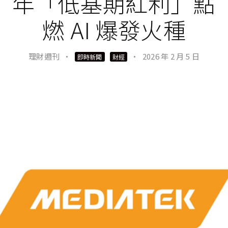
年「低基期紅利」點
燃 AI 爆發火種
理財週刊
·
·
2026 年 2 月 5 日
即時新聞
財經