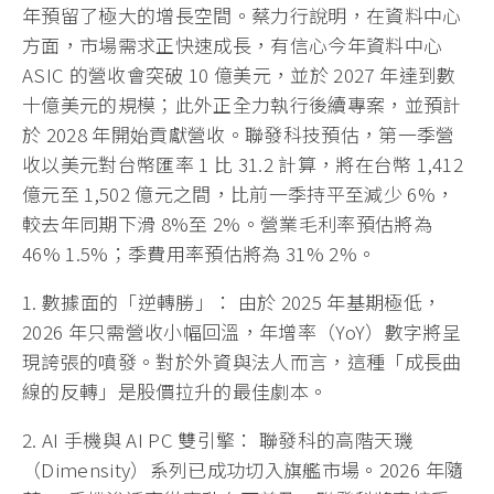
年預留了極大的增長空間。蔡力行說明，在資料中心
方面，市場需求正快速成長，有信心今年資料中心
ASIC 的營收會突破 10 億美元，並於 2027 年達到數
十億美元的規模；此外正全力執行後續專案，並預計
於 2028 年開始貢獻營收。聯發科技預估，第一季營
收以美元對台幣匯率 1 比 31.2 計算，將在台幣 1,412
億元至 1,502 億元之間，比前一季持平至減少 6%，
較去年同期下滑 8%至 2%。營業毛利率預估將為
46% 1.5%；季費用率預估將為 31% 2%。
1. 數據面的「逆轉勝」： 由於 2025 年基期極低，
2026 年只需營收小幅回溫，年增率（YoY）數字將呈
現誇張的噴發。對於外資與法人而言，這種「成長曲
線的反轉」是股價拉升的最佳劇本。
2. AI 手機與 AI PC 雙引擎： 聯發科的高階天璣
（Dimensity）系列已成功切入旗艦市場。2026 年隨