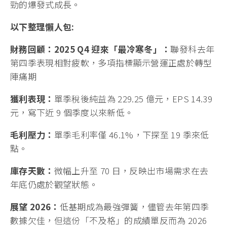
勁的爆發式成長。
以下整理懶人包:
財務回顧：2025 Q4 迎來「最冷寒冬」：
聯發科去年
第四季表現相對疲軟，多項指標顯示營運正處於轉型
陣痛期
獲利表現：
單季稅後純益為 229.25 億元，EPS 14.39
元，寫下近 9 個季度以來新低。
毛利壓力：
單季毛利率僅 46.1%，下探至 19 季來低
點。
庫存天數：
微幅上升至 70 日，反映出市場需求在去
年底仍處於觀望狀態。
展望 2026：
低基期成為最強彈簧，儘管去年第四季
數據欠佳，但這份「不及格」的成績單反而為 2026