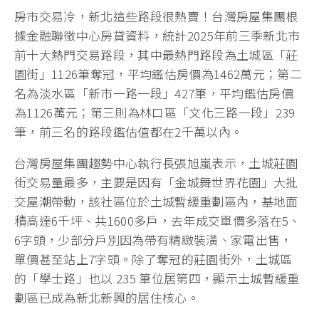
房市交易冷，新北這些路段很熱賣！台灣房屋集團根
據金融聯徵中心房貸資料，統計2025年前三季新北市
前十大熱門交易路段，其中最熱門路段為土城區「莊
園街」1126筆奪冠，平均鑑估房價為1462萬元；第二
名為淡水區「新市一路一段」427筆，平均鑑估房價
為1126萬元；第三則為林口區「文化三路一段」239
筆，前三名的路段鑑估值都在2千萬以內。
台灣房屋集團趨勢中心執行長張旭嵐表示，土城莊園
街交易量最多，主要是因有「金城舞世界花園」大批
交屋潮帶動，該社區位於土城暫緩重劃區內，基地面
積高達6千坪、共1600多戶，去年成交單價多落在5、
6字頭，少部分戶別因為帶有精緻裝潢、家電出售，
單價甚至站上7字頭。除了奪冠的莊園街外，土城區
的「學士路」也以 235 筆位居第四，顯示土城暫緩重
劃區已成為新北新興的居住核心。