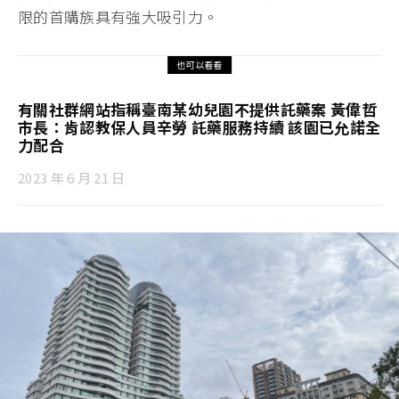
限的首購族具有強大吸引力。
也可以看看
有關社群網站指稱臺南某幼兒園不提供託藥案 黃偉哲
市長：肯認教保人員辛勞 託藥服務持續 該園已允諾全
力配合
2023 年 6 月 21 日