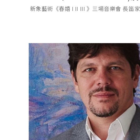
新象藝術《春嬉 I II III 》三場音樂會 長笛