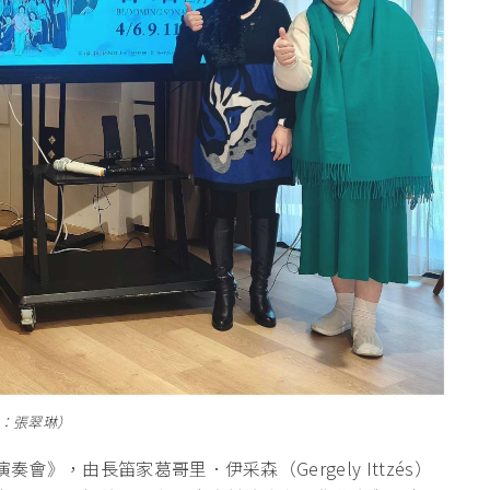
：張翠琳）
笛演奏會》，由長笛家葛哥里．伊采森（
Gergely Ittzés）