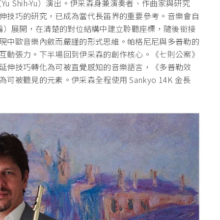
Yu Shih-Yu）演出。伊采森身兼演奏者、作曲家與研究
伸技巧的研究，
已成為當代長笛界的重要參考。音樂會自
改編）展開，
在清楚的對位結構中建立聆聽座標，隨後銜接
現中歐音樂內斂而嚴謹的形式思維。
帕格尼尼與多普勒的
互動張力。
下半場回到伊采森的創作核心。《七則公案》
延伸技巧轉化為可被直覺感知的音樂語言，《
多普勒效
可被聽見的元素。伊采森全程使用 Sankyo 14K 金長