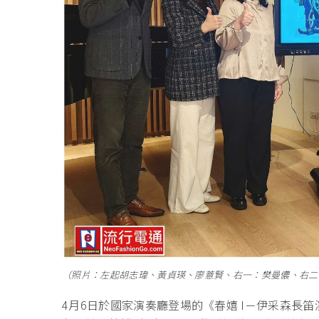
（照片：左起胡志瑋、黃貞瑛、廖薏賢、右一：樊曼儂、右二
4月6日於國家演奏廳登場的《春嬉 I－伊采森長