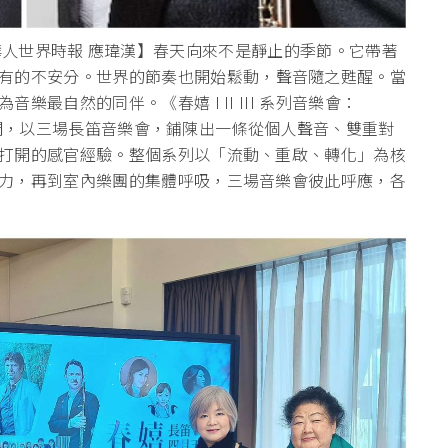
o & 華人世界時報 應瑋漢】春天向來不是靜止的季節。它帶著
有的不安分。世界的節奏也開始鬆動，
聲音隨之甦醒。當
為音樂最自然的同伴。《春嬉 I II III 系列音樂會：
展開，以三場長笛音樂會，
鋪陳出一條從個人聲音、雙重對
打開的感官經驗。整個系列以「流動、重啟、
轉化」為核
力，
再到室內樂團的集體呼吸，三場音樂會彼此呼應，各