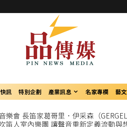
樂快訊
特別企劃
產業訊息
名家專欄
藝文
》三場音樂會 長笛家葛哥里．伊采森（GERGE
ER )及吹笛人室內樂團 讓聲音重新定義流