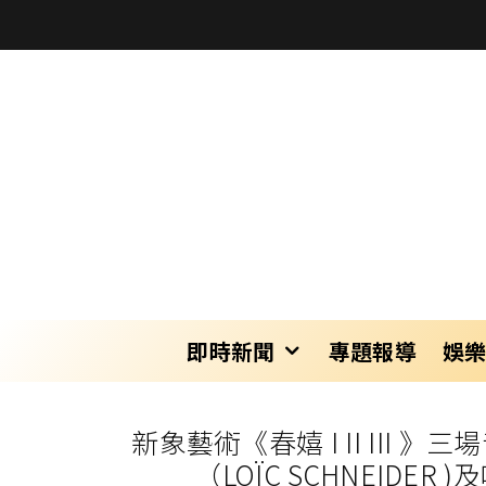
即時新聞
專題報導
娛
新象藝術《春嬉 I II III 
（LOÏC SCHNEID