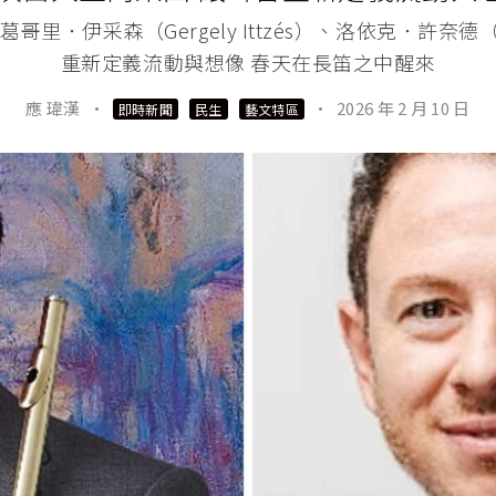
家葛哥里．伊采森（Gergely Ittzés）、洛依克．許奈德（L
重新定義流動與想像 春天在長笛之中醒來
應 瑋漢
·
·
2026 年 2 月 10 日
即時新聞
民生
藝文特區