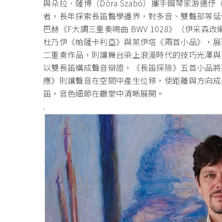
與朵拉．薩博（Dóra Szabó）攜手鋼琴家游適伃（
者，
長年探索長笛聲學邊界，對多音、雙聲部等延
巴赫《F大調三重奏鳴曲 BWV 1028》（伊采森
杜乃伊《帕薩卡利亞》
與萊伊塔《兩首小品》，展
二重奏作品，
則讓舞台染上浪漫時代的技巧光澤與
以雙長笛構成聲音辯證，《長笛探險》
五首小品將
應》則讓聲音在空間中產生位移，
使距離與方向成為
笛，音色細節在廳堂中清晰展開。
.