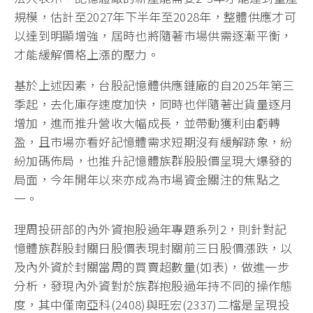
規模，估計至2027年下半年至2028年，整體供應才可
以達到明顯增強，屆時也將隨著市場供需逐漸平衡，
才能緩解價格上漲的壓力。
基於上述因素，台股記憶體供應鏈廠的自2025年第三
季起，去化庫存速度加快，同時也伴隨著出貨量逐月
增加，進而推升營收大幅成長，並帶動獲利由虧轉
盈，且市場亦看好記憶體需求短期沒有緩解跡象，紛
紛加碼佈局，也推升記憶體族群股股價呈現大爆發的
局面，今年開年以來亦成為市場資金關注的焦點之
一。
理周投研部的內外資抱股過年專題系列2，則針對記
憶體族群股封關日股價表現封關前三日股價漲跌，以
及內外資於封關當周的買賣超數量(如表)，做進一步
分析，發現內外資對於族群抱股過年持不同的操作態
度，其中僅南亞科(2408)與旺宏(2337)二檔是呈現投