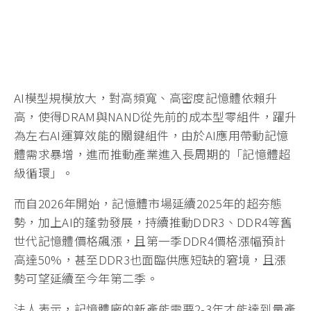
AI模型規模放大，對高頻寬、高密度記憶體依賴升
高，使得DRAM與NAND從先前的成本型零組件，躍升
為左右AI運算效能的關鍵組件，由於AI應用帶動記憶
體需求暴增，進而推動產業進入長周期的「記憶體超
級循環」。
而自2026年開始，記憶體市場延續2025年的超夯態
勢，加上AI的蓬勃發展，持續推動DDR3、DDR4等舊
世代記憶體價格飆漲，且第一季DDR4價格漲幅預計
高達50%，甚至DDR3也面臨供應短缺的窘境，且漲
勢可望延續至今年第二季。
法人表示，記憶體廠的新產能需要2-3年才能達到量產