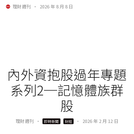
理財週刊
·
2026 年 8 月 8 日
內外資抱股過年專題
系列2─記憶體族群
股
理財週刊
·
·
2026 年 2 月 12 日
即時新聞
財經