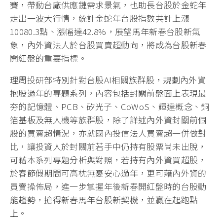
賽，帶動台廠供應鏈需求景氣，也助長台股於金蛇年
走出一波大行情，統計金蛇年台股指數共計上漲
10080.3點、漲幅達42.8%，展望馬年新春台股新氣
象，內外資法人於台股買賣超動向，將成為台股新春
開紅盤的重要指標。
理周投研部特別針對台股AI相關族群股，規劃內外資
抱股過年的專題系列，內容包括封關前盤面上表現最
夯的記憶體、PCB、矽光子、CoWoS、輝達概念、銅
箔基板及無人機等族群股，除了詳述內外資封關前個
股的買賣超情況，亦就國內投信法人買賣超一併做對
比，讓投資人於封關前若手中仍持有股票尚未出脫，
可藉本系列專題分析與對照，若持有內外資買超股，
於春節假期間可高枕無憂安心過年，更可藉內外資的
買賣操佈局，進一步掌握年後新春開紅盤時的台股動
能趨勢，搶得新春馬年台股新契機，並贏在起跑點
上。