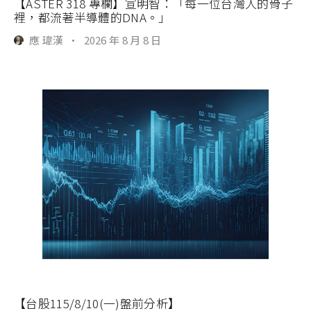
【ASTER 318 專欄】宣明智：「每一位台灣人的骨子
裡，都流著半導體的DNA。」
應 瑋漢
·
2026 年 8 月 8 日
【台股115/8/10(一)盤前分析】