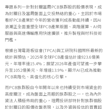
專題系列一針對封關當周PCB族群股的股價表現，成
為封關日及當周盤面上交投熱絡的重心，主因於市場
看好PCB產業於今年的營收獲利成長動能持續，因AI
浪潮正全面重塑全球PCB產業版圖、高階運算、AI伺
服器與高速傳輸應用快速擴張，推升製程與材料技術
門檻。
根據台灣電路板協會(TPCA)與工研院科國際所最新的
統計與預估，2025年全球PCB產值估計達923.6億美
元，年增率達15.4%；展望2026年產值可望進一步攀
升至1052億美元、年增達13.9%，顯示AI已成為推動
PCB高階化、高值化的核心引擎。
而PCB族群股自今年開年以來也持續受到市場資金的
高度關注，成為盤面上亮眼的族群股之一，也為內外
資法人積極佈局的重心，理周投研部特針對族群個股
於封關日的股價收盤表現，以及外資與投信的買賣超