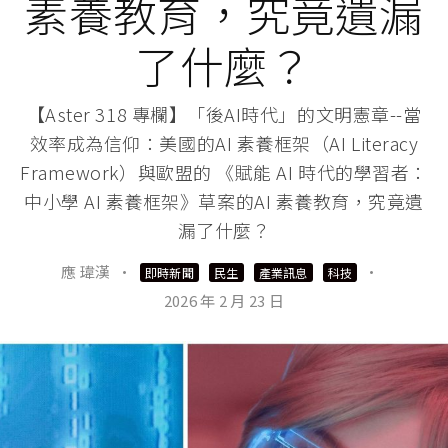
素養教育，究竟遺漏
了什麼？
【Aster 318 專欄】「後AI時代」的文明憲章--當
效率成為信仰：美國的AI 素養框架（AI Literacy
Framework）與歐盟的 《賦能 AI 時代的學習者：
中小學 AI 素養框架》草案的AI 素養教育，究竟遺
漏了什麼？
應 瑋漢
·
·
即時新聞
民生
產業訊息
科技
2026 年 2 月 23 日