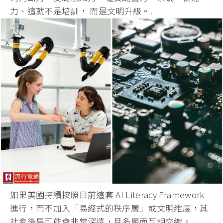
力、這就不是培訓， 而是文明升級。.
如果美國持續按照目前這套 AI Literacy Framework
進行，而不加入「易經式的秩序層」或文明維度，
其
社會後果可能會非常深遠，且多層面互相交織。