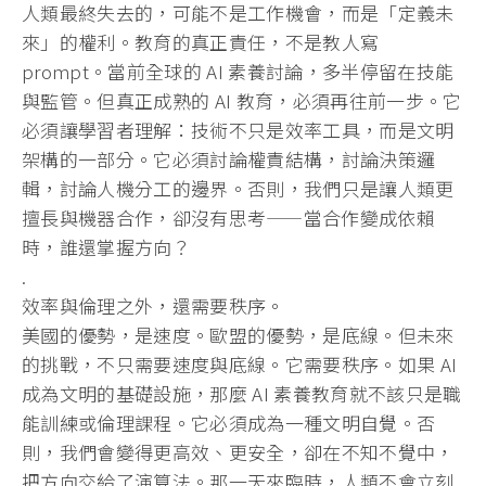
人類最終失去的，可能不是工作機會，而是「定義未
來」的權利。
教育的真正責任，不是教人寫
prompt。當前全球的 AI 素養討論，多半停留在技能
與監管。但真正成熟的 AI 教育，必須再往前一步。它
必須讓學習者理解：
技術不只是效率工具，而是文明
架構的一部分。
它必須討論權責結構，討論決策邏
輯，討論人機分工的邊界。否則，
我們只是讓人類更
擅長與機器合作，卻沒有思考——
當合作變成依賴
時，誰還掌握方向？
.
效率與倫理之外，還需要秩序。
美國的優勢，是速度。歐盟的優勢，是底線。但未來
的挑戰，
不只需要速度與底線。它需要秩序。如果 AI
成為文明的基礎設施，那麼 AI 素養教育就不該只是職
能訓練或倫理課程。
它必須成為一種文明自覺。否
則，我們會變得更高效、更安全，
卻在不知不覺中，
把方向交給了演算法。那一天來臨時，
人類不會立刻