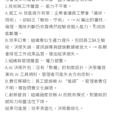
1.技術與工作層面 — 能力不平衡。
A.員工 AI 技能提升有限：企業會讓員工學會「識術、
用術」，卻缺乏「驗術、
守術」。→ AI 輸出的審核、
倫理、風險判斷仍依靠偶然經驗或個人能力，
形成技
能斷層。
B.效率幻象：組織看似生產力提升，但因員工缺乏驗
術，
決策失誤、資訊誤導與錯誤數據被放大。→ 長期
會降低工作成果品質，增加經濟損失。
2.組織與管理層面 — 權力錯置。
A.AI
決策外包：沒有「勢層」的制度設計，決策權逐
漸向 AI 工具傾斜，管理者可能失去方向控制。
B.責任模糊化：員工錯誤被 AI “推諉”，管理者責任
不明，導致問責文化崩壞。
C.創新疲弱：組織過度依賴 AI 的既有模式，對變局的
感知力和靈活性下降。
結果可能是：效率表面化，決策脆弱化。