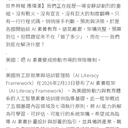
世界時報 應瑋漢】我們正在經歷一場安靜卻劇烈的重
組。沒有戰火，沒有宣言，
沒有巨大的制度翻轉。只
有一行行程式碼，悄悄接手判斷、
預測與決策。於是
各國開始談 AI 素養教育。語氣嚴肅，架構完整，預算
到位。但問題從來不在「
做了多少」，而在——我們
到底在解決什麼？
.
美國：把 AI 素養變成勞動市場的保險機制。
.
美國勞工部就業與培訓管理局（AI Literacy
Framework）在2026年2月13日發布了AI 素養框架
（AI Literacy Framework），
為美國勞動力與教育體
系的人工智慧素養培訓提供指導基礎。
此一框架概述
了五個基礎內容領域及七項執行原則，將 AI 能力拆解
為可學習、可評估、可推行的系統架構。希望成為指
導 AI 素養計畫設計與部署的指引，並具備跨產業、職