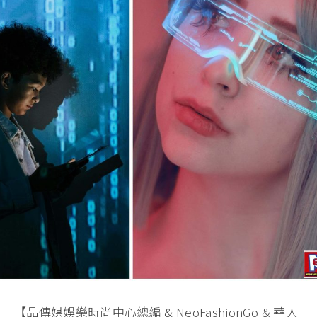
【品傳媒娛樂時尚中心總編 & NeoFashionGo & 華人