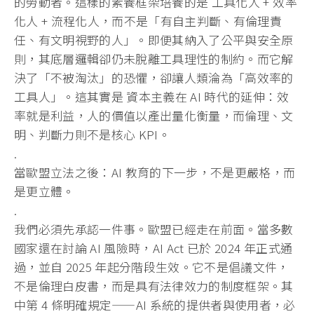
的勞動者。
這樣的素養框架培養的是 工具化人 + 效率
化人 + 流程化人，而不是「有自主判斷、有倫理責
任、有文明視野的人」。
即便其納入了公平與安全原
則，
其底層邏輯卻仍未脫離工具理性的制約。而它解
決了「不被淘汰」
的恐懼，卻讓人類淪為「高效率的
工具人」。這其實是 資本主義在 AI 時代的延伸：效
率就是利益，人的價值以產出量化衡量，而倫理、
文
明、判斷力則不是核心 KPI。
.
當歐盟立法之後：AI 教育的下一步，不是更嚴格，而
是更立體。
.
我們必須先承認一件事。歐盟已經走在前面。當多數
國家還在討論 AI 風險時，AI Act 已於 2024 年正式通
過，並自 2025 年起分階段生效。它不是倡議文件，
不是倫理白皮書，
而是具有法律效力的制度框架。其
中第 4 條明確規定——AI 系統的提供者與使用者，必