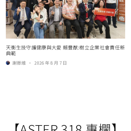
天衡生技守護健康與大愛 賴豐猷:樹立企業社會責任新
典範
謝振維
·
2026 年 8 月 7 日
【ASTER 318 專欄】