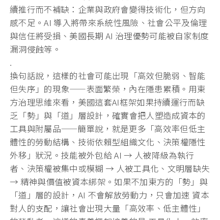
續推行而不補缺：
企業與政府會變得技術化，但方向
感不足。AI 導入將帶來系統性風險、社會公平及倫理
與信任將受損、美國長期 AI 治理優勢可能被自家制度
漏洞侵蝕等。
.
換句話說，這樣的社會可能出現「高效但脆弱、智能
但失序」
的現象——表面繁榮，內在隱患累積。用東
方治理思維來看，
美國這套AI框架如果持續運行而缺
乏「勢」與「道」層設計，
確實會把人塑造成資本的
工具與附屬品——簡單說，就是更多「
高效率但低主
體性的勞動結構、技術依賴型組織文化、
決策權隱性
外移」狀況。技能被外包給 AI → 人被降級為執行
者、決策權被集中或模糊 → 人被工具化、文明層缺失
→ 精神與價值被資本綁架。如果不加東方的「勢」與
「道」層的設計，
AI 不會解放勞動力，只會加速 資本
對人的支配，讓社會出現大量「高效率、低主體性」