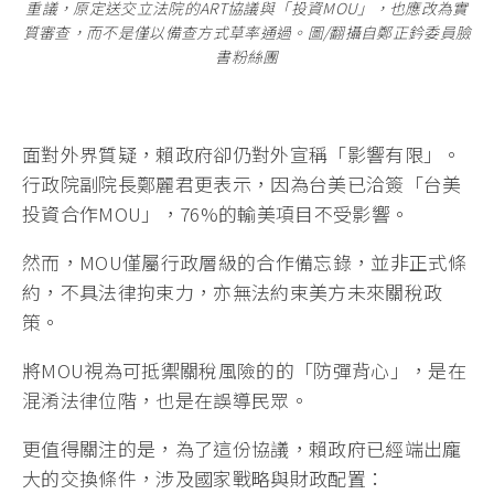
重議，原定送交立法院的ART協議與「投資MOU」，也應改為實
質審查，而不是僅以備查方式草率通過。圖/翻攝自鄭正鈐委員臉
書粉絲團
面對外界質疑，賴政府卻仍對外宣稱「影響有限」。
行政院副院長鄭麗君更表示，因為台美已洽簽「台美
投資合作MOU」，76%的輸美項目不受影響。
然而，MOU僅屬行政層級的合作備忘錄，並非正式條
約，不具法律拘束力，亦無法約束美方未來關稅政
策。
將MOU視為可抵禦關稅風險的的「防彈背心」，是在
混淆法律位階，也是在誤導民眾。
更值得關注的是，為了這份協議，賴政府已經端出龐
大的交換條件，涉及國家戰略與財政配置：