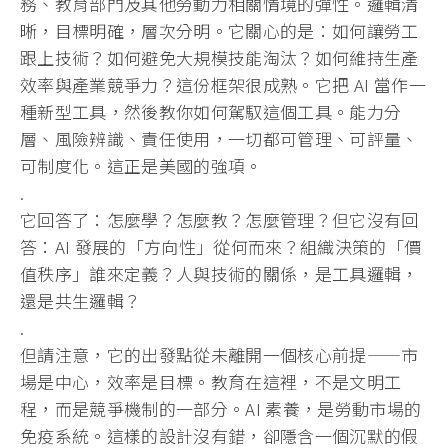
務、
教育部門及其他勞動力相關情境的彈性。邏輯清
晰，目標明確，
層次分明。它關心的是：如何讓勞工
跟上技術？
如何避免大規模技能淘汰？如何維持生產
效率與產業競爭力？
這份框架很成熟。它把 AI 當作一
種新型工具，然後教你如何駕馭這個工具。能力分
層、
風險辨識、責任使用，一切都可管理、可評量、
可制度化。
這正是美國的強項。
.
它回答了：怎麼學？怎麼教？怎麼管理？但它沒有回
答：AI 發展的「方向性」從何而來？組織決策的「價
值秩序」誰來定義？
人與技術的關係，是工具邏輯，
還是共生邏輯？
.
但請注意，它的出發點從未離開一個核心前提——市
場是中心，
效率是目標。教育在這裡，不是文明工
程，而是競爭機制的一部分。
AI 素養，是勞動市場的
免疫系統。這樣的設計沒有錯，
卻隱含一個沉默的假