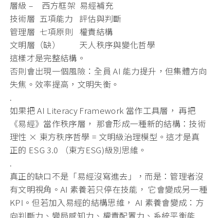
層級 – 西方框架 易經補充
技術層 五項能力 評估與判斷
管理層 七項原則 權責結構
文明層（缺） 天人秩序與變化哲學
這樣才是完整結構。
否則會出現一個風險：全員 AI 能力提升，但集體方向
失焦。效率提高，文明失衡。
.
如果把 AI Literacy Framework 當作工具層， 再把
《易經》當作秩序層， 那會形成一種新的結構：技術
理性 × 東方秩序哲學 = 文明級治理模型。這才是真
正的 ESG 3.0 （東方ESG)級別思維。
.
真正的缺口不是「易經沒寫進去」，而是：管理者沒
有文明視角。
AI 素養若只停在技能， 它會變成另一種
KPI。但若加入易經的結構思維， AI 素養會變成：方
向判斷力、變局感知力、權責配置力、
系統平衡能