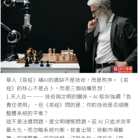
華人《易經》補AI的遺缺不是技術，而是秩序。《易
經》
的核心不是占卜，而是三個結構思想：
1.天人合一 —— 技術與文明的關係。AI 框架強調「負
責任使用」，但《易經》問的是：
你的技術是否順應
整體系統的平衡？
這不是法遵問題，是文明穩態問題。若 AI 只追求效率
最大化，而忽略系統均衡，就會出現：勞動市場斷
層、
知識壟斷、認知依賴、決策外包，這些在《易