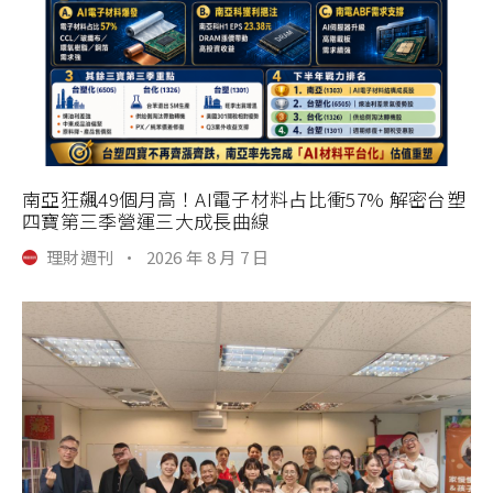
南亞狂飆49個月高！AI電子材料占比衝57% 解密台塑
四寶第三季營運三大成長曲線
理財週刊
·
2026 年 8 月 7 日