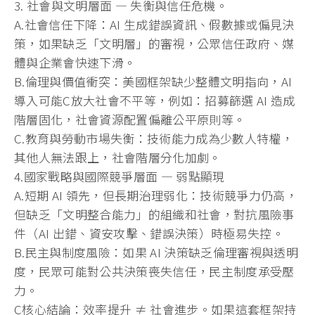
3. 社會與文明層面 — 失衡與信任危機。
A.社會信任下降：AI 生成錯誤資訊、假數據或偏見決
策，如果缺乏「文明層」的審視，
公眾信任政府、媒
體與企業會快速下滑。
B.倫理與價值衝突：美國框架缺少整體文明指向，AI
導入可能C放大社會不平等，例如：招募篩選 AI 造成
階層固化，社會資源配置偏離公平原則等。
C.教育與勞動市場失衡：技術能力成為少數人特權，
其他人無法跟上，社會階層分化加劇。
4.國家戰略與國際競爭層面 — 弱點顯現
A.短期 AI 領先，但長期治理弱化：技術競爭力仍高，
但缺乏「文明整合能力」
的組織和社會，對抗風險事
件（AI 出錯、資安攻擊、錯誤決策）時極易失控。
B.民主與制度風險：如果 AI 決策缺乏倫理審視與透明
度，民眾可能對公共決策喪失信任，
民主制度承受壓
力。
C核心結論：效率提升 ≠ 社會進步。如果這套框架持