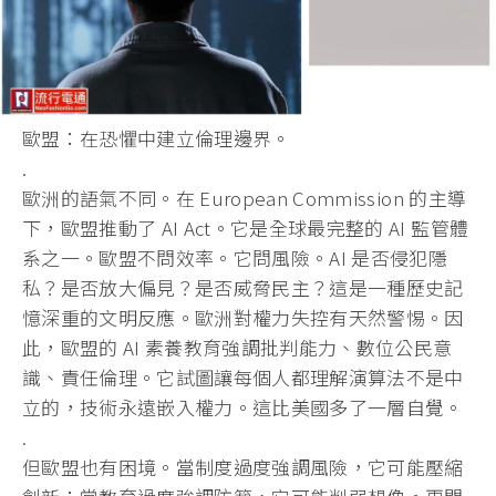
歐盟：在恐懼中建立倫理邊界。
.
歐洲的語氣不同。在 European Commission 的主導
下，歐盟推動了 AI Act。它是全球最完整的 AI 監管體
系之一。歐盟不問效率。它問風險。AI 是否侵犯隱
私？是否放大偏見？是否威脅民主？
這是一種歷史記
憶深重的文明反應。歐洲對權力失控有天然警惕。
因
此，歐盟的 AI 素養教育強調批判能力、數位公民意
識、責任倫理。
它試圖讓每個人都理解演算法不是中
立的，技術永遠嵌入權力。
這比美國多了一層自覺。
.
但歐盟也有困境。當制度過度強調風險，它可能壓縮