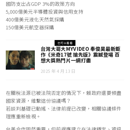
國防支出占GDP 3%的政策方向
5,000億美元半導體投資與信用支持
400億美元液化天然氣採購
150億美元航空器採購
也可以看看
台灣大哥大MYVIDEO 奉俊昊最新鉅
作《米奇17號 搶先版》震撼登場 百
想大獎熱門片一網打盡
2025 年 4 月 13 日
在關稅法源已被法院否定的情況下，賴政府還要傾盡
國家資源，維繫這份協議嗎？
若談判基礎已動搖、法律前提已改變，相關協議條件
理應重新檢視。
台美合作固然重要，但前提應建立在法律穩定、資訊