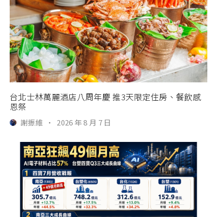
台北士林萬麗酒店八周年慶 推3天限定住房、餐飲感
恩祭
謝振維
·
2026 年 8 月 7 日