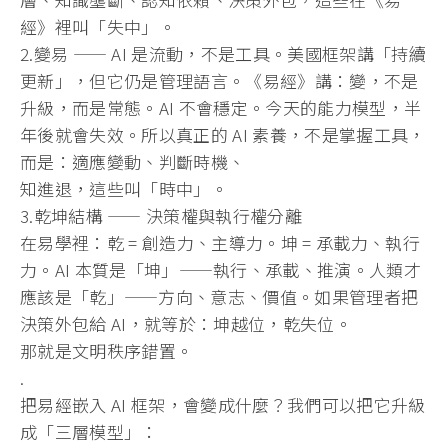
經》裡叫「失中」。
2.變易 —— AI 是流動，不是工具。美國框架講「持續
更新」，但它仍是管理語言。
《易經》講：變，不是
升級，而是常態。AI 不會穩定。今天的能力模型，半
年後就會失效。所以真正的 AI 素養，不是掌握工具，
而是：適應變動、判斷時機、
知進退，這些叫「時中」。
3.乾坤結構 —— 決策權與執行權分離
在易學裡：乾 = 創造力、主導力。坤 = 承載力、執行
力。AI 本質是「坤」——執行、承載、推演。人類才
應該是「乾」——
方向、意志、價值。如果管理者把
決策外包給 AI，就等於：坤越位，乾失位。
那就是文明秩序錯置。
.
把易經嵌入 AI 框架，會變成什麼？我們可以把它升級
成「三層模型」：