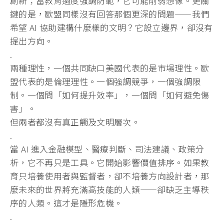
創新；
當教育過度強調防範，它可能削弱想像。更關
鍵的是，
歐盟同樣沒有回答那個更深的問題——我們
希望 AI 協助建構什麼樣的文明？它設立邊界，卻沒有
提出方向。
.
兩種理性，一個共同缺口美國代表的是市場理性。
歐
盟代表的是倫理理性。一個強調競爭，一個強調限
制。一個問「
如何提升效率」，一個問「如何避免傷
害」。
但兩者都沒有真正觸及文明層次。
.
當 AI 進入金融模型、醫療判斷、司法建議、政策分
析，它不再只是工具。
它開始影響價值排序。如果教
育只培養使用者與監督者，
卻不培養方向設計者，那
麼未來的世界將充滿高技能的人類——
卻缺乏主導秩
序的人類。這才是隱形危機。
.