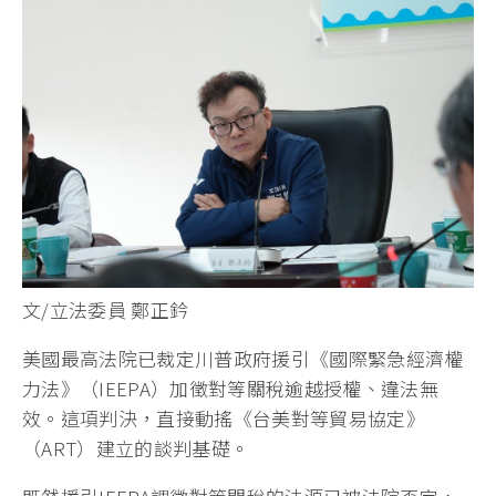
文/立法委員 鄭正鈐
美國最高法院已裁定川普政府援引《國際緊急經濟權
力法》（IEEPA）加徵對等關稅逾越授權、違法無
效。這項判決，直接動搖《台美對等貿易協定》
（ART）建立的談判基礎。