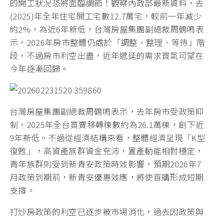
的開工狀況恐將面臨調節！觀察內政部最新資料，去
(2025)年全年住宅開工宅數12.7萬宅，較前一年減少
約2%，為近6年新低，台灣房屋集團副總裁周鶴鳴表
示，2026年房市整體仍處於「調整、整理、等待」階
段，不過房市利空出盡，近年遞延的需求買氣可望在
今年逐漸回歸。
台灣房屋集團副總裁周鶴鳴表示，去年房市受政策抑
制，2025年全台買賣移轉棟數約為26.1萬棟，創下近
9年新低。不過從經濟結構來看，整體經濟呈現「K型
復甦」，高資產族群資金充沛，置產動能相對穩定，
青年族群則受到新青安政策時效影響，預期2026年7
月政策到期前，新青安優惠效應，將使首購形成短期
支撐。
打炒房政策的利空已逐步被市場消化，過去因政策與