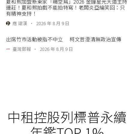
夏和熙加盟新東家「晴空鳥」2026 金鐘星光大道主持
連莊！夏和熙拍戲不能拍特寫！老闆炎亞綸笑回：只
有精神支持！
應 瑋漢
·
2026 年 8 月 9 日
出席竹市活動被指不中立 柯文哲澄清無政治宣傳
臺灣郵報
·
2026 年 8 月 9 日
中租控股列標普永續
年鑑TOP 1%