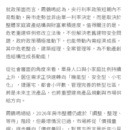
就政策面而言，周鶴鳴認為，央行利率政策短期內不
易鬆動，房市走勢並非由單一利率決定，而是取決於
整體家庭資產結構與財富累積速度。值得關注的是，
危老重建條例修改立法後，不但解決老舊建物安全問
題，政府政策積極推動下，也能帶動內需經濟成長，
其中危老整合、建築經理、全案管理等，為不動產創
造結構性成長動能！
從社會層面的角度來看，單身人口與小家庭比例持續
上升，居住需求正快速轉向「機能型、安全型、小宅
化」，捷運宅、都會小坪數、管理完善的新型社區，
將是未來主流產品，也將重塑建商產品規劃與市場供
給方向。
周鶴鳴總結，2026年房市整體仍處於「調整、整理、
等待」階段，但最壞情況已過，市場將從「價撐量
縮」逐步轉向「價修量回」，對買方而言是近年少見