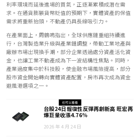
利率環境而延後進場的買氣，正逐漸累積成潛在需
求。在通貨膨脹貨幣貶值的預期下，實體資產的保值
需求將重新抬頭，不動產仍具長線吸引力。
在產業面上，周鶴鳴指出，全球供應鏈重組持續進
行，台灣製造業升級與產業鏈調整，帶動工業地產與
廠辦市場出現換手潮，部分企業透過處分資產活化資
金，也讓工業不動產成為下一波結構性焦點。同時，
產業過度集中於科技股，使金融市場風險提高，部分
股市資金開始轉向實體資產配置，房市再次成為資金
避風港選項之一。
也可以看看
台股24日報復性反彈再創新高 旺宏再
爆巨量收漲4.76%
2026 年 4 月 24 日