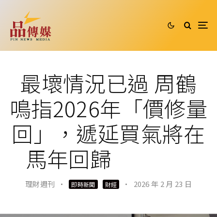
最壞情況已過 周鶴
鳴指2026年「價修量
回」，遞延買氣將在
馬年回歸
理財週刊
·
·
2026 年 2 月 23 日
即時新聞
財經