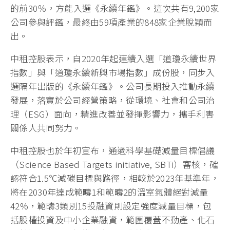
的前30％，方能入選《永續年鑑》。這次共有9,200家
公司參與評鑑，最終由59項產業的848家企業脫穎而
出。
中租控股表示，自2020年起連續入選「道瓊永續世界
指數」與「道瓊永續新興市場指數」成份股，同步入
選隔年出版的《永續年鑑》。公司長期投入推動永續
發展，落實於公司經營策略，從環境、社會和公司治
理（ESG）面向，精進改善並發揮影響力，攜手利害
關係人共同努力。
中租控股也於年初宣布，通過科學基礎減量目標倡議
（Science Based Targets initiative, SBTi）審核，確
認符合1.5℃減碳目標與路徑，相較於2023年基準年，
將在2030年達成範疇1和範疇2的溫室氣體絕對減量
42%，範疇3類別15投融資則設定強度減量目標，包
括股權投資及中小企業融資，範圍覆蓋不動產、化石