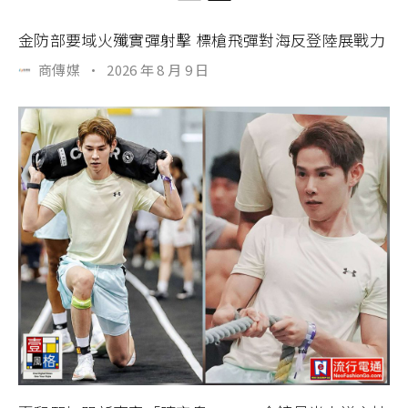
金防部要域火殲實彈射擊 標槍飛彈對海反登陸展戰力
商傳媒
·
2026 年 8 月 9 日