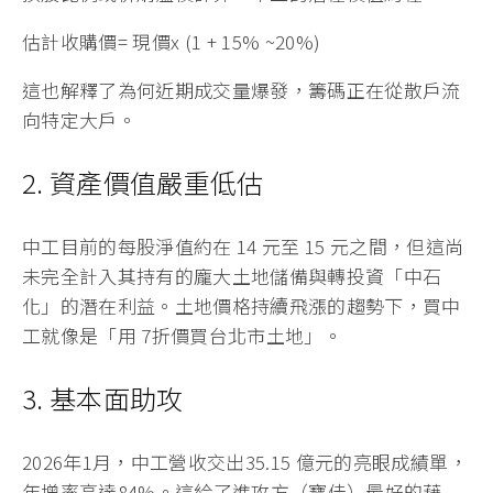
估計收購價= 現價x (1 + 15% ~20%)
這也解釋了為何近期成交量爆發，籌碼正在從散戶流
向特定大戶。
2. 資產價值嚴重低估
中工目前的每股淨值約在 14 元至 15 元之間，但這尚
未完全計入其持有的龐大土地儲備與轉投資「中石
化」的潛在利益。土地價格持續飛漲的趨勢下，買中
工就像是「用 7折價買台北市土地」。
3. 基本面助攻
2026年1月，中工營收交出35.15 億元的亮眼成績單，
年增率高達84%。這給了進攻方（寶佳）最好的藉