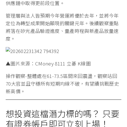
供應鏈中取得更前段位置。
管理層與法人皆預期今年營運將優於去年，並將今年
定位為轉型成果開始顯現的關鍵元年。後續觀察重點
將落在矽光產品驗證進度、量產時程與新產品放量速
度。
▲圖片來源：CMoney 8111 立碁 K線圖
操作觀察-整體處在61-73.5區間來回震盪，觀察站回
70大官並且守穩所有短期均線不破，有望續挑戰歷史
新高價。
想投資這檔潛力標的嗎？ 只要
有證券帳戶即可立刻上場！