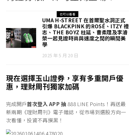
也可以看看
UMA H-STREET 在首爾聖水洞正式
引爆 BLACKPINK 的ROSÉ、ITZY 禮
志、THE BOYZ 柱延、曹柔理及李濬
榮一起見證時尚與速度之間的瞬間美
學
2025 年 5 月 20 日
現在選擇玉山證券，享有多重開戶優
惠，理財周刊獨家加碼
完成開戶
首次登入 APP 抽
888 LINE Points！
再送最
新兩期《理財周刊》電子雜誌
，從市場到選股方向一
次看懂，投資不再摸黑！