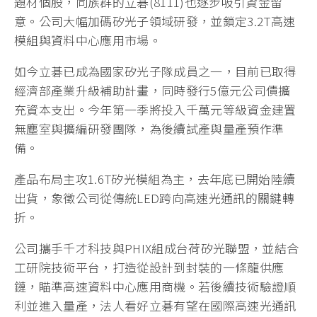
題材個股，同族群的立碁(8111)也逐步吸引資金留
意。公司大幅加碼矽光子領域研發，並鎖定3.2T高速
模組與資料中心應用市場。
如今立碁已成為國家矽光子隊成員之一，目前已取得
經濟部產業升級補助計畫，同時發行5億元公司債擴
充資本支出。今年第一季將投入千萬元等級資金建置
無塵室與擴編研發團隊，為後續試產與量產預作準
備。
產品布局主攻1.6T矽光模組為主，去年底已開始陸續
出貨，象徵公司從傳統LED跨向高速光通訊的關鍵轉
折。
公司攜手千才科技與PHIX組成台荷矽光聯盟，並結合
工研院技術平台，打造從設計到封裝的一條龍供應
鏈，瞄準高速資料中心應用商機。若後續技術驗證順
利並進入量產，法人看好立碁有望在國際高速光通訊