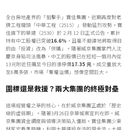
全台房地產界的「狙擊手」寶佳集團，近期再度對老
牌工程龍頭「中華工程（2515）」發動猛烈攻勢。寶
佳旗下的華建（2530）於 2 月 12 日正式公告，累計
持有中工股權已突破
16.6%
，且毫不避諱地將取得目
的由「投資」改為「併購」。隨著威京集團掌門人沈
慶京身陷司法風暴，中工的股價已在短短一個月內從
13元附近狂飆至今日的漲停價
17.35 元
，成交量放大
至6萬多張，市場「奪權溢價」想像空間巨大。
圍標還是救援？兩大集團的終極對壘
這場經營權之爭的核心，在於威京集團正處於「歷史
級的虛弱期」。隨著3月26日京華城案宣判在即，威
京集團資金調度與領導決策陷入僵局。寶佳集團少東
林家宏看準時機，利用大華建設充沛的現金流，大規