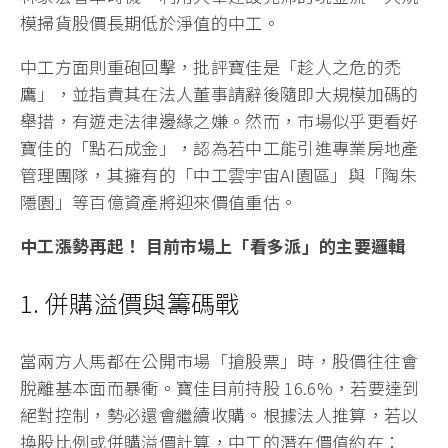
模掃貨股價長期低於淨值的中工。
中工方面則重砲回擊，批評寶佳是「趁人之危的禿
鷹」，並指責其在法人董事請辭後隨即大規模加碼的
舉措，有遊走法律邊緣之嫌。然而，市場似乎更看好
寶佳的「點石成金」，認為若中工能引進專業房地產
管理團隊，其擁有的「中工雲宇宙AI園區」與「陶朱
隱園」等百億資產將迎來價值重估。
中工漲勢再起！ 目前市場上「看多派」的主要邏輯
1. 併購溢價與籌碼戰
當兩方人馬都在公開市場「搶股票」時，股價往往會
脫離基本面而暴衝。寶佳目前持股 16.6%，若要達到
絕對控制，勢必還會繼續收購。根據法人推算，若以
換股比例或併購溢價計算，中工的潛在價值約在：