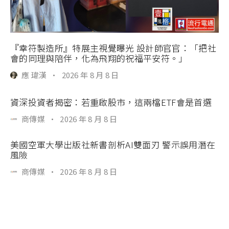
『幸符製造所』特展主視覺曝光 設計師官官：「把社
會的同理與陪伴，化為飛翔的祝福平安符。」
應 瑋漢
·
2026 年 8 月 8 日
資深投資者揭密：若重啟股市，這兩檔ETF會是首選
商傳媒
·
2026 年 8 月 8 日
美國空軍大學出版社新書剖析AI雙面刃 警示誤用潛在
風險
商傳媒
·
2026 年 8 月 8 日