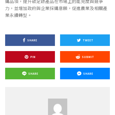
購品項，提升碳足跡產品在市場上的能見度與競爭
力，並增加政府與企業採購意願，促進農業及相關產
業永續轉型。
SHARE
TWEET
PIN
SUBMIT
SHARE
SHARE