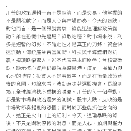
.
川普的政策邏輯一直不是經濟，而是交易。他掌握的
不是關稅數字，
而是人心與市場節奏。今天的暴跌，
對他而言，是一個訊號實驗：
誰能迅速理解政策變
動？誰在恐慌中先退場？誰敢站穩？
對市場來說，利
多是短暫的幻影，不確定性才是真正的刀鋒。
資金快
速流動，傳統產業首當其衝，科技與半導體相對抗
震。
道瓊跌幅驚人，卻不代表基本面崩盤；台積電微
跌，
顯示核心資產仍被視為避風港。這是一場權力與
心理的博弈：
投資人不是看數字，而是在衡量政策背
後的意圖。短線來看，
波動意味著選股機會，長線則
揭示全球經濟秩序重構的隱憂。
川普的每一個舉動，
都是對市場與政治邊界的測試。股市大跌，
反映的是
市場對節奏錯亂的恐懼；而對於那些能抓住方向的
人，
這正是火山口上的紅利。今天，道瓊暴跌的背
後，
不只是關稅停徵的消息，而是人心、預期與權力
結構的交錯。
資本不是無情，它懂故事；股市不是數