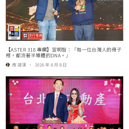
【ASTER 318 專欄】宣明智：「每一位台灣人的骨子
裡，都流著半導體的DNA。」
應 瑋漢
·
2026 年 8 月 8 日