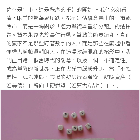
.
這不是牛市，這是秩序的重組的開始 。我們必須看
清，眼前的繁華或崩跌，
都不是傳統意義上的牛市或
熊市，而是一場關於「
權力與資本重新分配」的選擇
題。資本永遠先於事件行動。
當政策節奏錯亂，真正
的贏家不是那些盯著數字的人，
而是那些在廢墟中看
懂權力遊戲邏輯的人。
在這場政經混亂的縮影中，我
們正目睹一個舊時代的謝幕，
以及一個「不確定性」
成為常態的新世界，正在火光中緩緩升起。
當「不確
定性」成為常態，市場的避險行為會從「避險資產（
如美債）」轉向「硬通貨（如算力/晶片）」。.