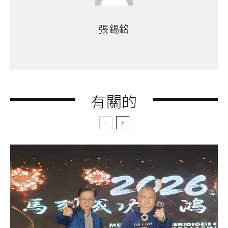
張錫銘
有關的