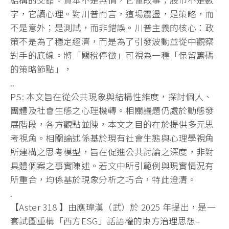
字，它讀心理。對川普而言，
這場震盪，是策略，而
不是意外；是測試，而非錯誤。
川普主義的核心：政
策不是為了穩定經濟，
而是為了引發波動並從中觀察
對手的底線。將「關稅停徵」
可視為一種「保留籌碼
的策略節點」，
..
PS: 本文旨在從公共現象與結構性維度，探討個人、
團體及社會生態之心理機轉。相關議題仍處於動態發
展階段，
各方觀點並陳，本文之目的在於提供多元思
考視角。
相關論述係基於現有社會生態與心理學視角
所建構之思考模型，
旨在促進公共討論之深度，非對
具體個案之事實陳述。
若文中所引範例與現實情況有
所重合，均係基於現象分析之巧合，
特此澄清。
.
【Aster 318 】由應瑋漢（武）於 2025 年提出，是一
套試圖重構「西方ESG」話語權的東方治理思想–