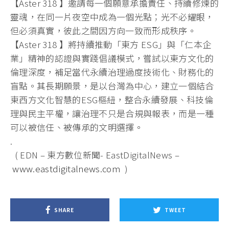
【Aster 318 】邀請每一個願意承擔責任、持續修煉的
靈魂，
在同一片夜空中成為一個光點；光不必耀眼，
但必須真實，
彼此之間因方向一致而形成秩序。
【Aster 318 】將持續推動「東方 ESG」與「仁本企
業」精神的認證與實踐倡議模式，
嘗試以東方文化的
倫理深度，補足當代永續治理過度技術化、
財務化的
盲點。其長期願景，是以台灣為中心，
建立一個結合
東西方文化智慧的ESG樞紐，整合永續發展、
科技倫
理與民主平權，讓治理不只是合規與報表，
而是一種
可以被信任、被傳承的文明選擇。
.
( EDN – 東方數位新聞- EastDigitalNews –
www.eastdigitalnews.com
)
SHARE
TWEET