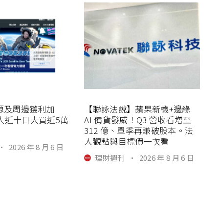
電源及周邊獲利加
【聯詠法說】蘋果新機+邊緣
人近十日大買近5萬
AI 備貨發威！Q3 營收看增至
312 億、單季再賺破股本。法
人觀點與目標價一次看
·
2026 年 8 月 6 日
理財週刊
·
2026 年 8 月 6 日