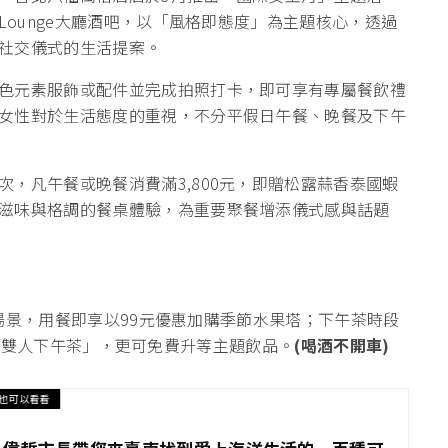
Lounge大廳酒吧，以「風格即態度」為主題核心，透過
社交儀式的生活提案。
色元素服飾或配件並完成拍照打卡，即可享有專屬餐飲禮
女性對於生活態度的重視，不分平假日午餐、晚餐及下午
，凡午餐或晚餐消費滿3,800元，即贈松露蒜香泰國蝦
滋味與格調的餐桌體驗，為重要聚餐增添儀式感與話題
生活場景，用餐即享以99元優惠加購季節水果塔；下午茶時段
莓果莊園雙人下午茶」，更可免費升等主題飲品。
(
喝酒不開車)
也可以看看