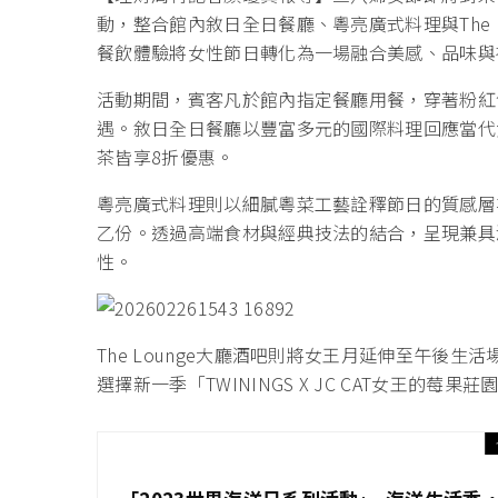
動，整合館內敘日全日餐廳、粵亮廣式料理與The 
餐飲體驗將女性節日轉化為一場融合美感、品味與
活動期間，賓客凡於館內指定餐廳用餐，穿著粉紅
遇。敘日全日餐廳以豐富多元的國際料理回應當代
茶皆享8折優惠。
粵亮廣式料理則以細膩粵菜工藝詮釋節日的質感層次
乙份。透過高端食材與經典技法的結合，呈現兼具
性。
The Lounge大廳酒吧則將女王月延伸至午後
選擇新一季「TWININGS X JC CAT女王的