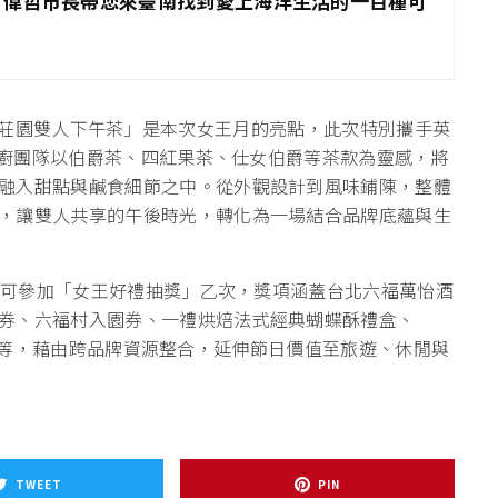
季，偉哲市長帶您來臺南找到愛上海洋生活的一百種可
 女王的莓果莊園雙人下午茶」是本次女王月的亮點，此次特別攜手英
，主廚團隊以伯爵茶、四紅果茶、仕女伯爵等茶款為靈感，將
融入甜點與鹹食細節之中。從外觀設計到風味鋪陳，整體
，讓雙人共享的午後時光，轉化為一場結合品牌底蘊與生
元即可參加「女王好禮抽獎」乙次，獎項涵蓋台北六福萬怡酒
券、六福村入園券、一禮烘焙法式經典蝴蝶酥禮盒、
飲折抵券等，藉由跨品牌資源整合，延伸節日價值至旅遊、休閒與
TWEET
PIN