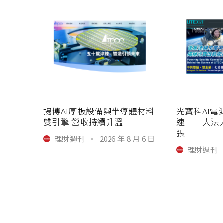
揚博AI厚板設備與半導體材料
光寶科AI
雙引擎 營收持續升溫
速 三大法
張
理財週刊
·
2026 年 8 月 6 日
理財週刊