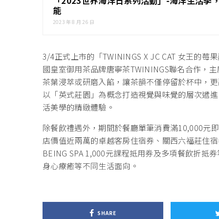
「2023世界海洋日系列活動」-海洋生活
能
2023 年 8 月 26 日
3/4正式上市的「TWININGS X JC CAT
國皇室御用茶品牌唐寧茶TWININGS聯名合作
茶葉浸萃或研磨入餡，讓茶韻不僅停留於杯中，更
以「英式莊園」為概念打造視覺與味覺的層次遞進
活美學的精緻體驗。
除餐飲禮遇外，期間於餐廳單筆消費滿10,000
店價值近兩萬的卓越客房住宿券、關西六福莊住宿
BEING SPA 1,000元課程抵用券及多項餐
身心療癒等不同生活面向。
SHARE