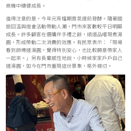
商機中穩健成長。
值得注意的是，今年元宵檔期買氣提前發酵。隨著國
旅回溫與燈會活動帶動人潮，門市來客數較平日明顯
成長。許多顧客在選購伴手禮之餘，順道品嚐現煮湯
圓，形成帶動二次消費的效應。有民眾表示：「現場
看到師傅搓湯圓，覺得特別安心，也比較願意帶家人
一起來。」另有長輩感性地說，小時候家家戶戶自己
搓湯圓，如今在門市重現這份景象，格外親切。