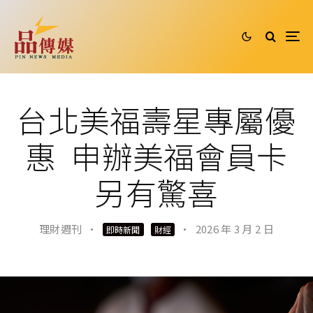
台北美福壽星專屬優
惠 申辦美福會員卡
另有驚喜
理財週刊
·
·
2026 年 3 月 2 日
即時新聞
財經