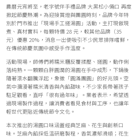
農曆元宵將至，老字號伴手禮品牌 大黑松小倆口 再度
掀起節慶熱潮。為迎接賞燈與團圓時刻，品牌今年特
別於門市推出「現場手工搓湯圓」活動，主打現做現
煮、真材實料，每顆特價 28 元，較其他品牌（35
元）優惠 20%，消息一出便吸引不少民眾排隊嚐鮮，
在傳統節慶氛圍中感受手作溫度。
活動現場，師傅們將糯米糰反覆揉壓、搓圓，動作俐
落純熟。一顆顆白胖圓潤的湯圓在手中成形，下鍋後
隨著滾水翻騰浮起，象徵「圓滿團圓」的好兆頭。空
氣中瀰漫著糯米清香與內餡甜味，不少家長帶著孩子
駐足觀看，直呼「很有過年味」。業者表示，希望透
過現場製作過程，讓消費者看見食材與工序，也讓年
輕世代更貼近傳統節令文化。
本次推出的湯圓口味涵蓋經典芝麻、花生與創新口
味。芝麻內餡採低溫研磨製程，香氣濃郁滑順；花生