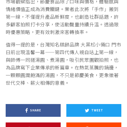
市場觀察指出，節慶食品除了口味與價格，體驗感與
情緒價值正成為消費關鍵。業者此次將「手作」搬到
第一線，不僅提升產品新鮮度，也創造社群話題，許
多顧客拍照打卡分享，使活動聲量持續升溫。透過限
時優惠策略，更有效刺激來客轉換率。
值得一提的是，台灣知名糕餅品牌 大黑松小倆口 門市
日前出現溫馨一幕——第四代傳人親自站上第一線，
與師傅一同搓湯圓、煮湯圓，吸引民眾圍觀拍照，也
為品牌寫下企業傳承的新篇章。在熱氣蒸騰的鍋邊，
一顆顆圓潤飽滿的湯圓，不只是節慶美食，更象徵著
世代交棒、薪火相傳的意義。
SHARE
TWEET