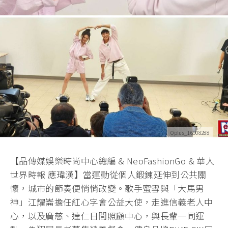
Oplus_16908288
【品傳媒娛樂時尚中心總編 & NeoFashionGo & 華人
世界時報 應瑋漢】當運動從個人鍛鍊延伸到公共關
懷，城市的節奏便悄悄改變。
歌手蜜雪與「大馬男
神」江耀崙擔任紅心字會公益大使，
走進信義老人中
心，以及廣慈、達仁日間照顧中心，
與長輩一同運