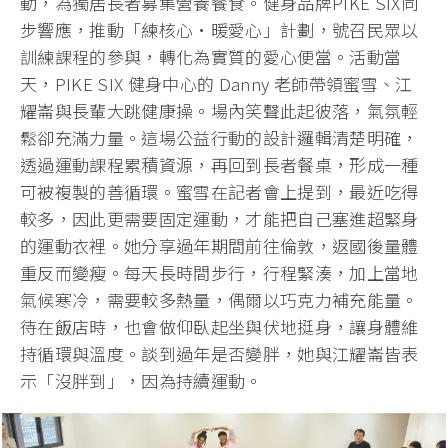
動，為獨居長者募集營養餐食。健身品牌PIKE SIX同
步響應，推動「練核心·暖愛心」計劃，
號召民眾以
訓練課程的參與，轉化為實質的愛心便當。活動當
天，
PIKE SIX 健身中心的 Danny 老師帶領蜜雪、江
耀崙與長輩大跳健康操。場內笑聲此起彼落，
氣氛輕
鬆卻充滿力量。這場公益行動的設計邏輯清楚明確，
透過運動課程累積資源，再回到長者餐桌，
形成一種
可被複製的善循環。蜜雪在記者會上提到，最近吃得
較多，
因此更需要固定運動，才能把自己塞進超緊身
的運動衣裡。
她分享過年期間前往倫敦，返國後量體
重反而變瘦。
每天長時間步行，行程緊湊，加上當地
氣候寒冷，需要較多熱量，
偶爾以巧克力補充能量。
待在飯店時，也會做仰臥起坐與伏地挺身，
讓身體維
持循環與溫度。談到過年是否變胖，她與江耀崙皆表
示「
沒胖到」，因為持續運動。