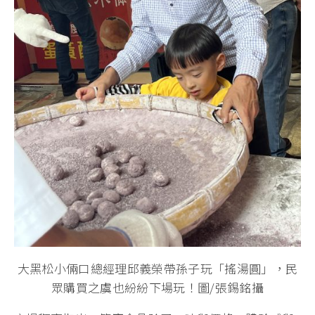
大黑松小倆口總經理邱義榮帶孫子玩「搖湯圓」，民
眾購買之虞也紛紛下場玩！圖/張錫銘攝