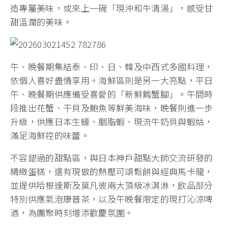
造專屬美味，或來上一碗「現沖和牛清湯」，感受甘
甜溫潤的美味。
午、晚餐期集結泰、印、日、韓及中西式多國料理，
依個人喜好盡情享用。海鮮區則是另一大亮點，平日
午、晚餐期供應備受喜愛的「新鮮鱈蟹腳」。午間時
段推出花蟹、干貝及鮑魚等鮮美海味，晚餐則進一步
升級，供應日本生蠔、胭脂蝦、現流牛奶貝與蝦姑，
滿足海鮮控的味蕾。
不容錯過的甜點區，與日本神戶甜點大師交流研發的
精緻蛋糕，還有現做的熱壓可頌鬆餅與經典馬卡龍，
並提供哈根達斯及莫凡彼兩大頂級冰淇淋，飲品部分
特別供應氣泡康普茶，以及午晚餐限定的現打沁涼啤
酒，為團聚時刻增添歡慶氛圍。