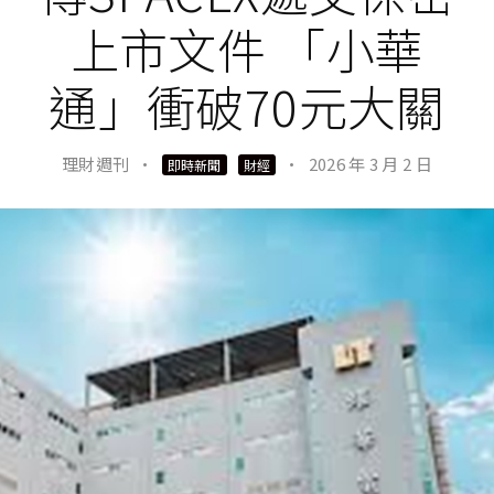
上市文件 「小華
通」衝破70元大關
理財週刊
·
·
2026 年 3 月 2 日
即時新聞
財經