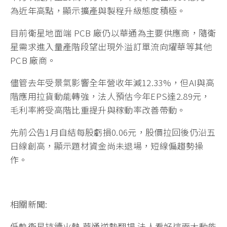
為近年高點，顯示擴產與製程升級態度積極。
目前衛星地面端 PCB 廠仍以華通為主要供應商，隨衛
星需求進入量產階段望出現外溢訂單流向燿華等其他
PCB 廠商。
儘管去年受景氣影響全年營收年減12.33%，但AI與高
階應用拉貨動能轉強，法人預估今年EPS達2.89元，
毛利率將受高階比重提升與稼動率改善帶動。
先前公告1月自結每股虧損0.06元，股價拉回後仍沿五
日線創高，顯示題材資金尚未退場，短線偏趨勢操
作。
相關新聞:
低軌衛星持續火熱 華通逆勢翻揚 法人看好這兩大動能