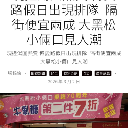
路假日出現排隊 隔
街便宜兩成 大黑松
小倆口見人潮
現搓湯圓熱賣 博愛路假日出現排隊 隔街便宜兩成
大黑松小倆口見人潮
張錫銘
·
·
即時新聞
民生
特別企劃
生活
產業訊息
2026 年 3 月 2 日