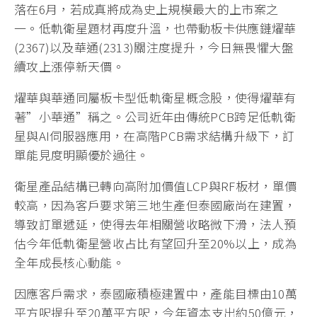
落在6月，若成真將成為史上規模最大的上市案之
一。低軌衛星題材再度升溫，也帶動板卡供應鏈燿華
(2367)以及華通(2313)關注度提升，今日無畏懼大盤
續攻上漲停新天價。
燿華與華通同屬板卡型低軌衛星概念股，使得燿華有
著”小華通”稱之。公司近年由傳統PCB跨足低軌衛
星與AI伺服器應用，在高階PCB需求結構升級下，訂
單能見度明顯優於過往。
衛星產品結構已轉向高附加價值LCP與RF板材，單價
較高，因為客戶要求第三地生產但泰國廠尚在建置，
導致訂單遞延，使得去年相關營收略微下滑，法人預
估今年低軌衛星營收占比有望回升至20%以上，成為
全年成長核心動能。
因應客戶需求，泰國廠積極建置中，產能目標由10萬
平方呎提升至20萬平方呎，今年資本支出約50億元，