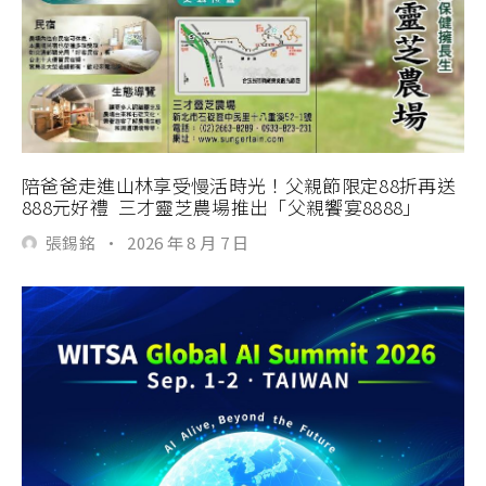
陪爸爸走進山林享受慢活時光！父親節限定88折再送
888元好禮 三才靈芝農場推出「父親饗宴8888」
張錫銘
·
2026 年 8 月 7 日