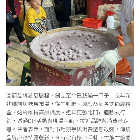
回顧品牌發展歷程，創立至今已超過一甲子，長年深
耕糕餅與糖果市場，從牛軋糖、鳳梨酥到各式節慶禮
盒，始終維持高辨識度。近年更強化門市體驗式行
銷，透過DIY活動與現場示範，拉近品牌與消費者距
離。業者表示，面對市場競爭與消費型態改變，傳統
品牌必須持續創新，同時保有核心手藝，才能在節慶