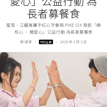
愛心」公益行動 為
長者募餐食
蜜雪、江耀崙攜手紅心字會與 PIKE SIX 發起「練
核心 · 暖愛心」公益行動 為長者募餐食
應 瑋漢
·
·
2026 年 3 月 2 日
特別企劃