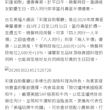
彩匯相聚」優惠專案，於平日午、晚餐時段，邀請親
友歡慶生日，四人同行即享當月壽星半價優惠。
台北美福大飯店「彩匯自助餐廳」推出2026年度壽星
專屬優惠，自3月２日至12月31日，當月壽星於週一
至週五午、晚餐時段用餐，可享「四人同行一人半
價」之超值禮遇，「八人同行」則享「兩人半價」優
惠，以此類推，午餐時段每位1,680元+10％，晚餐時
段每位2,080元+10％，讓饕客在品味頂級異國料理的
同時，也能與至親好友共同締造珍貴的生日回憶。
彩匯自助餐廳以多樣化的海陸料理為特色，為賓客提
供豐富的餐飲選擇，肉食區首推「現切爐烤美國極黑
和牛」，嚴選美國SRF極黑和牛肉，以低溫爐烤技術
鎖住肉汁，呈現和牛濃郁的油脂香氣，更備有代表性
的「美福招牌牛肉麵」，可依喜好搭配小農鮮蔬，打