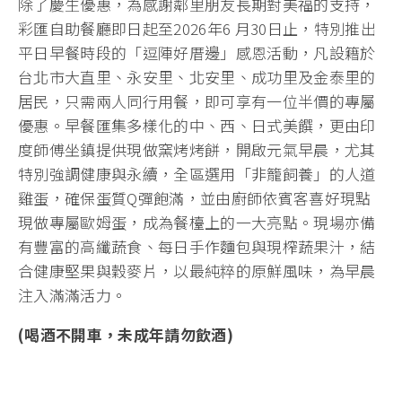
除了慶生優惠，為感謝鄰里朋友長期對美福的支持，
彩匯自助餐廳即日起至2026年6 月30日止，特別推出
平日早餐時段的「逗陣好厝邊」感恩活動，凡設籍於
台北市大直里、永安里、北安里、成功里及金泰里的
居民，只需兩人同行用餐，即可享有一位半價的專屬
優惠。早餐匯集多樣化的中、西、日式美饌，更由印
度師傅坐鎮提供現做窯烤烤餅，開啟元氣早晨，尤其
特別強調健康與永續，全區選用「非籠飼養」的人道
雞蛋，確保蛋質Q彈飽滿，並由廚師依賓客喜好現點
現做專屬歐姆蛋，成為餐檯上的一大亮點。現場亦備
有豐富的高纖蔬食、每日手作麵包與現榨蔬果汁，結
合健康堅果與穀麥片，以最純粹的原鮮風味，為早晨
注入滿滿活力。
(喝酒不開車，未成年請勿飲酒)