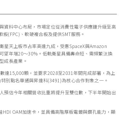
衛星與資料中心布局，市場定位從消費性電子供應鏈升級至高
板(FPC)、軟硬複合板及提供SMT服務。
星天上板市占率高達九成，受惠SpaceX與Amazon
收可望年增20～30%。低軌衛星具備壽命短、需頻繁汰換
型成長產業。
，總數達15,000顆，並要求2028至2031年間完成部署，為上
台特別點名華通與昇達科(3491)為核心合作對象之一。
人預估今年相關營收比重將提升至雙位數，下半年開始出
HDI OAM加速卡，並具備高階厚板電鍍與鑽孔能力，顯