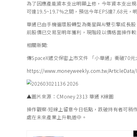
為了因應產能資本支出明顯上修，今年資本支出規模
可達19.5~19.7%之間，預估今年EPS達7.68元
華通已由手機循環股轉型為衛星與AI雙引擎成長
前股價已交易至明年獲利，現階段以價格面操作較
相關新聞:
傳SpaceX遞交保密上市文件 「小華通」衝破70元
https://www.moneyweekly.com.tw/ArticleData/I
▲圖片來源：CMoney 2313 華通 K線圖
操作觀察-短線上留意今日低點，跌破持有者可稍作
處在未來產業上升軌道中。