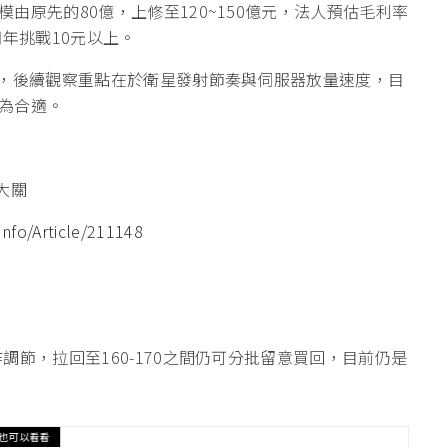
由原先的80億，上修至120~150億元，法人預估毛利率
，明年挑戰10元以上。
股，後續觀察重點在於衛星發射節奏與伺服器放量速度，目
為合適。
大關
nfo/Article/211148
調節，拉回至160-170之間仍可分批留意買回，目前仍是
也可以看看