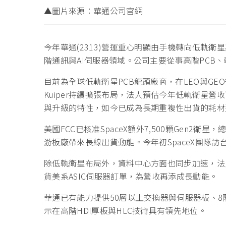
▲圖片來源：華通公司官網
今年華通(2313)營運重心明顯由手機轉向低軌
階通訊與AI伺服器領域。公司主要從事高階PCB、軟
目前為全球低軌衛星PCB龍頭廠商，在LEO與GEO衛
Kuiper持續擴張布局，法人預估今年低軌衛星營
與升級的特性，如今已成為長期重複性出貨的耗材
美國FCC已核准SpaceX額外7,500顆Gen2衛星
游板廠帶來長線出貨動能。今年初SpaceX團隊訪
除低軌衛星布局外，資料中心方面也同步加速，法
貨美系ASIC伺服器訂單，為營收再添成長動能。
華通已有能力提供50層以上交換器與伺服器板、8階
示在高階HDI厚板與HLC技術具有領先地位。