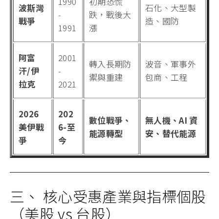
1990
初期恐慌
波斯灣
石化、大型製
-
跌，戰後大
戰爭
造、國防
1991
漲
阿富
2001
轉入長期防
波音、軍事外
汗/伊
-
禦與重建
包商、工程
拉克
2021
2026
202
數位戰爭、
無人機、AI 資
美伊戰
6-至
能源轉型
安、替代能源
爭
今
三、 核心受惠產業與指標個股
（美股 vs 台股）