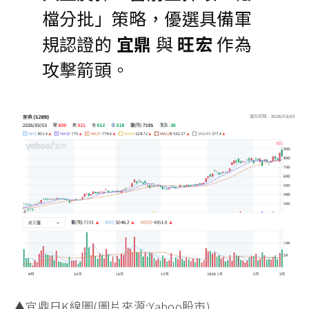
點。如今，戰爭意外地為記憶體打開了
「軍事升級」
與
「供應鏈重組」
兩扇窗。
操作建議：
不要迷失在指數
的跌點中。回頭看 2003 或
2022 的經驗，地緣政治引發
的「剛性需求」通常會領先
大盤反彈。當前宜採取「低
檔分批」策略，優選具備軍
規認證的
宜鼎
與
旺宏
作為
攻擊箭頭。