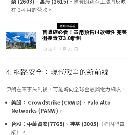
榮 (2603)
、
萬海 (2615)
。運費的跳空上漲將反映
在 3-4 月的營收。
也可以看看
首購族必看！善用預售付款彈性 完美
銜接青安3.0新制
2026 年 7 月 21 日
4. 網路安全：現代戰爭的新前線
伊朗在軍事失利後，可能轉向全球金融與電力網攻。
美股：
CrowdStrike (CRWD)
、
Palo Alto
Networks (PANW)
。
台股：
中華資安
(7765)
、
神基 (3005)
（強固型電
腦）。