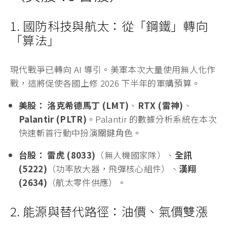
1. 國防科技與航太：從「鋼鐵」轉向
「算法」
現代戰爭已轉向 AI 導引。美軍本次大量使用無人化作
戰，這將促使各國上修 2026 下半年的軍購預算。
美股：
洛克希德馬丁 (LMT)
、
RTX (雷神)
、
Palantir (PLTR)
。Palantir 的數據分析系統在本次
快速斬首行動中扮演關鍵角色。
台股：
雷虎 (8033)
（無人機國家隊）、
全訊
(5222)
（功率放大器，飛彈核心組件）、
漢翔
(2634)
（航太零件供應）。
2. 能源與替代路徑：油價、氣價雙漲