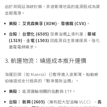
由於荷姆茲海峽封鎖，非波斯灣地區的能源股成為資
金避風港。
美股：
艾克森美孚 (XOM)
、
雪佛龍 (CVX)
。
台股：
台塑化 (6505)
受惠油價上漲利差；
華城
(1519)
、
士電 (1503)
因能源自主意識提高，強化
重電電網需求。
3. 航運物流：繞道成本推升運價
海運巨頭（如 Maersk）已暫停進入波斯灣，船舶被
迫繞道或支付極高的「戰爭風險溢價」。
美股：
能源運輸相關的指數與 ETF。
台股：
新興 (2605)
（擁有超大型油輪 VLCC）、
長