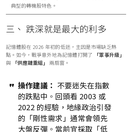
4. 華邦電 (2344)：利基型市場的「價
格破壞者」
戰勝理由：
專注於中低容量 DDR3/DDR4。當一線
大廠（三星、美光）轉向高價軍用 HBM 時，傳統
工控與民生通訊設備所需的利基型記憶體會出現缺
口。
轉機點：
華邦電股價對油價與通膨敏感度高，若戰
爭導致報價回升，其產能利用率將迅速反轉，具備
典型的轉機股特色。
三、 跌深就是最大的利多
記憶體股在 2026 年初的低迷，主因是市場缺乏熱