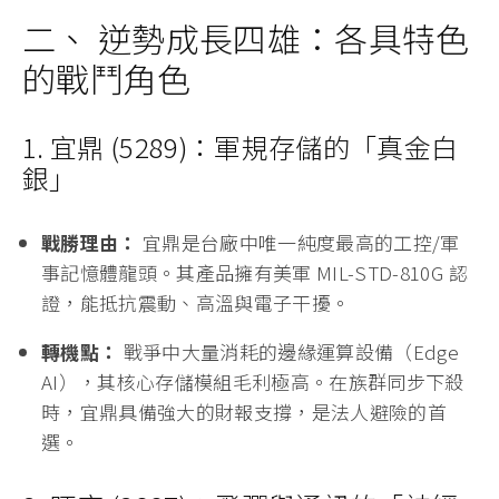
2026 年 3 月
這個時間點，戰火重新定義了價值：
國防標案急單：
無人機群、精準打擊飛彈及 AI 戰
場模擬系統，對高品質、耐極端環境的記憶體需求
瞬間爆發。
供應鏈防禦心理：
戰爭導致物流受阻（如荷姆茲海
峽封鎖），下游廠商為了防止斷鏈，會從「按需採
購」轉向「戰略囤貨」，這將支撐跌深的報價止跌
回升。
二、 逆勢成長四雄：各具特色
的戰鬥角色
1. 宜鼎 (5289)：軍規存儲的「真金白
銀」