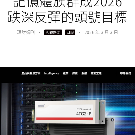
記憶體族群成2026
跌深反彈的頭號目標
理財週刊
·
·
2026 年 3 月 3 日
即時新聞
財經