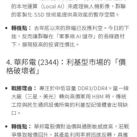
存關鍵啟動碼。
轉機點：
股價已在低檔築底多時，隨著全球軍備更
新潮開啟，旺宏有望受惠於「非紅供應鏈」轉單，
成為低基期反彈的黑馬。
3. 群聯 (8299)：AI 戰場的「數據中
心」
戰勝理由：
群聯已從單純的控制晶片廠，進化為
aiDAPTIV+
解決方案供應商。現代戰爭需要強大
的本地運算（Local AI）來處理無人機影像，群聯
的客製化 SSD 技術能提供高效能的暫存空間。
轉機點：
去年底以來的跌幅已反應利空。今日的下
挫，反而讓群聯在「軍事級 AI 儲存」的長線題材
下，展現極高的投資性價比。