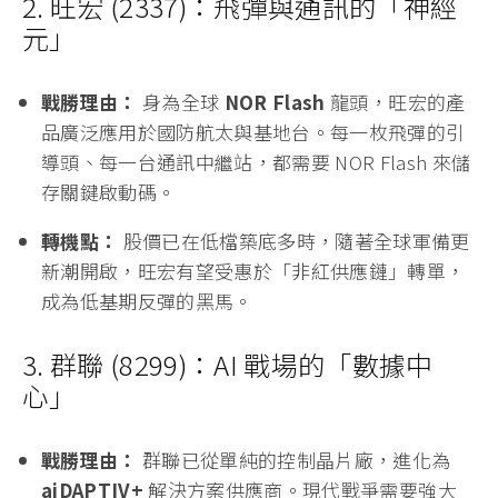
戰勝理由：
宜鼎是台廠中唯一純度最高的工控/軍
事記憶體龍頭。其產品擁有美軍 MIL-STD-810G 認
證，能抵抗震動、高溫與電子干擾。
轉機點：
戰爭中大量消耗的邊緣運算設備（Edge
AI），其核心存儲模組毛利極高。在族群同步下殺
時，宜鼎具備強大的財報支撐，是法人避險的首
選。
2. 旺宏 (2337)：飛彈與通訊的「神經
元」
戰勝理由：
身為全球
NOR Flash
龍頭，旺宏的產
品廣泛應用於國防航太與基地台。每一枚飛彈的引
導頭、每一台通訊中繼站，都需要 NOR Flash 來儲