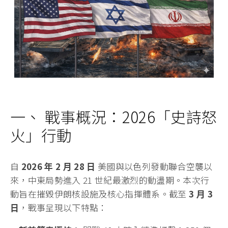
一、 戰事概況：2026「史詩怒
火」行動
自
2026 年 2 月 28 日
美國與以色列發動聯合空襲以
來，中東局勢進入 21 世紀最激烈的動盪期。本次行
動旨在摧毀伊朗核設施及核心指揮體系。截至
3 月 3
日
，戰事呈現以下特點：