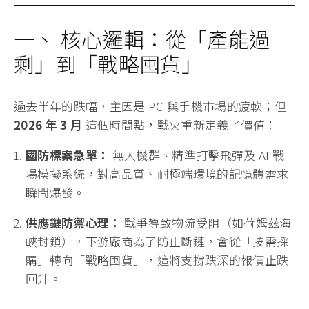
近期記憶體族群經歷了長達數月的修正，加上今日
（3/3）大盤因戰爭初期恐慌而回檔，記憶體股價普遍
已經下落至低位階。然而，市場往往在恐慌中忽視了
一個關鍵變量：
現代戰爭，本質上就是一場「數據與
儲存」的戰爭。
隨著美伊衝突升級，記憶體不再只是
消費電子的零件，而是戰略物資。
一、 核心邏輯：從「產能過
剩」到「戰略囤貨」
過去半年的跌幅，主因是 PC 與手機市場的疲軟；但