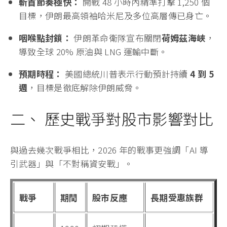
斬首節奏極快：
開戰 48 小時內精準打擊 1,250 個
目標，伊朗最高領袖哈米尼及多位高層傳已身亡。
咽喉點封鎖：
伊朗革命衛隊宣布關閉
荷姆茲海峽
，
導致全球 20% 原油與 LNG 運輸中斷。
預期時程：
美國總統川普表示行動預計持續
4 到 5
週
，目標是徹底解除伊朗威脅。
二、 歷史戰爭對股市影響對比
與過去幾次戰爭相比，2026 年的戰事更強調「AI 導
引武器」與「不對稱資安戰」。
戰爭
期間
股市反應
長期受惠族群