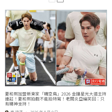
夏和熙加盟新東家「晴空鳥」2026 金鐘星光大道主持
連莊！夏和熙拍戲不能拍特寫！老闆炎亞綸笑回：只
有精神支持！
應 瑋漢
·
2026 年 8 月 9 日