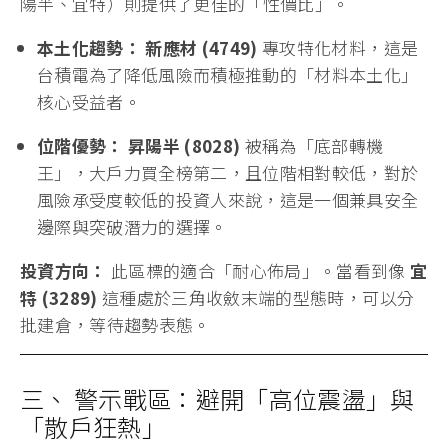
陽半、宜特）則提供了更佳的「性價比」。
本土化趨勢：
新應材 (4749)
專攻特化材料，這是
台積電為了降低風險而積極推動的「材料本土化」
核心受益者。
位階優勢：
昇陽半 (8028)
被稱為「底部轉機
王」，大戶力買全榜第二，且位階相對較低，對於
風險承受度較低的投資人來說，這是一個兼具安全
邊際與突破潛力的選擇。
投資方向：
此區標的適合「耐心佈局」。當看到像
宜
特 (3289)
這種處於三角收斂末端的型態時，可以分
批建倉，等待趨勢表態。
三、 警示戰區：避開「高位震盪」與
「散戶狂熱」