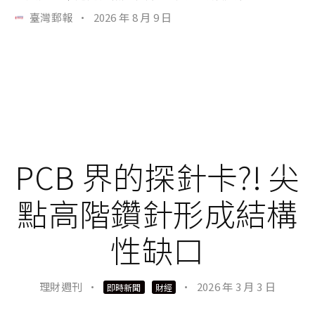
臺灣郵報
·
2026 年 8 月 9 日
PCB 界的探針卡?! 尖
點高階鑽針形成結構
性缺口
理財週刊
·
·
2026 年 3 月 3 日
即時新聞
財經