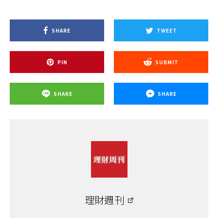
SHARE
TWEET
PIN
SUBMIT
SHARE
SHARE
理財週刊