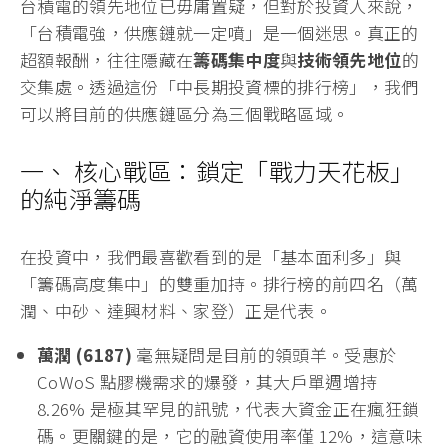
台積電的領先地位已毋庸置疑，但對於投資人來說，
「台積電強，供應鏈就一定噴」是一個迷思。真正的
超額報酬，往往隱藏在
籌碼集中度
與
技術領先地位
的
交集處。透過這份「中長期投資標的排行榜」，我們
可以將目前的供應鏈區分為三個戰略區域。
一、 核心戰區：鎖定「戰力天花板」
的純淨籌碼
在投資中，我們最喜歡看到的是「基本面利多」與
「籌碼高度集中」的雙重加持。排行榜的前四名（萬
潤、中砂、達興材料、家登）正是代表。
萬潤 (6187)
毫無疑問是目前的領頭羊。受惠於
CoWoS 點膠機需求的爆發，其大戶單週增持
8.26% 是極其罕見的訊號，代表大資金正在瘋狂鎖
碼。更關鍵的是，它的融資使用率僅 12%，這意味