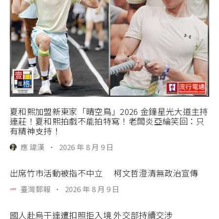
夏和熙加盟新東家「晴空鳥」2026 金鐘星光大道主持
連莊！夏和熙拍戲不能拍特寫！老闆炎亞綸笑回：只
有精神支持！
應 瑋漢
·
2026 年 8 月 9 日
出席竹市活動被指不中立 柯文哲澄清無政治宣傳
臺灣郵報
·
2026 年 8 月 9 日
國人赴烏干達遭扣照拒入境 外交部持續交涉