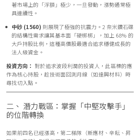
著市場上的「浮額」極少，一旦發動，漲勢通常極
具連續性。
中砂 (1560)
則展現了極強的抗震力。2 奈米鑽石碟
的結構性需求讓其基本面「硬梆梆」，加上 68% 的
大戶持股比例，這種高價股最適合追求穩健成長的
法人級資金。
投資方向：
對於追求波段利潤的投資人，此區標的應
作為核心持股，趁技術面回測月線（如達興材料）時
尋找切入點。
二、 潛力戰區：掌握「中堅攻擊手」
的位階轉換
如果前四名已經漲高，第二梯隊（新應材、辛耘、昇