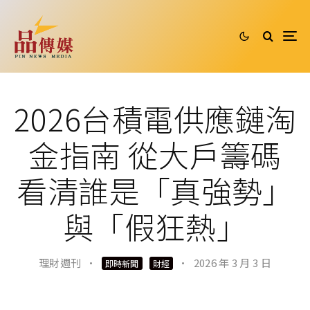
2026台積電供應鏈淘
金指南 從大戶籌碼
看清誰是「真強勢」
與「假狂熱」
理財週刊
·
·
2026 年 3 月 3 日
即時新聞
財經