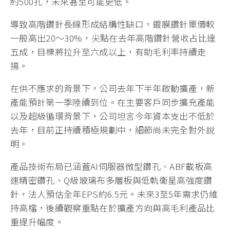
約500孔，未來甚至可能更低。
導致高階鑽針長線形成結構性缺口，鍍膜鑽針單價較
一般高出20～30%，尖點在去年高階鑽針營收占比達
五成，目標將拉升至六成以上，有助毛利率持續走
揚。
在供不應求的背景下，公司去年下半年啟動擴產，新
產能預計第一季陸續到位。在主要客戶同步擴充產能
以及超級循環背景下，公司坦言今年資本支出不低於
去年，目前正持續積極規劃中，細節尚未完全對外說
明。
產品技術布局已涵蓋AI伺服器微型鑽孔、ABF載板高
速精密鑽孔、Q級玻璃布多層板與低軌衛星高強度鑽
針，法人預估全年EPS約6.5元。未來3至5年需求仍維
持高檔，後續觀察重點在於擴產方向與高毛利產品比
重提升幅度。