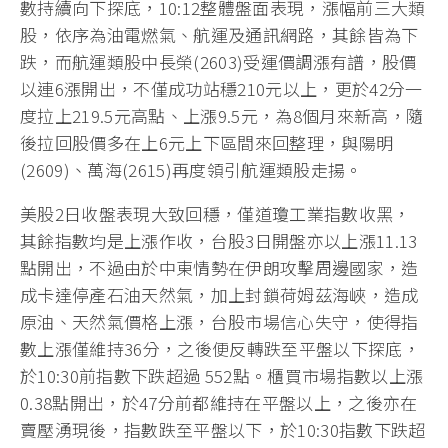
數持續向下探底，10:12整體盤面表現，漲幅前三大類
股，依序為油電燃氣、航運及通訊網路，其餘皆為下
跌，而航運類股中長榮(2603)受運價調漲有譜，股價
以連6漲開出，不僅成功站穩210元以上，更於42分一
度拉上219.5元高點、上漲9.5元，為8個月來新高，隨
後拉回股價多在上6元上下區間來回整理，與陽明
(2609)、萬海(2615)再度領引航運類股走揚。
美股2日收盤表現大致回穩，僅道瓊工業指數收黑，
其餘指數均是上漲作收，台股3日開盤亦以上漲11.13
點開出，不過由於中東情勢在伊朗攻擊周邊國家，造
成卡達停產石油天然氣，加上封鎖荷姆茲海峽，造成
原油、天然氣價格上漲，台股市場信心失守，使得指
數上漲僅維持36分，之後便反轉跌至平盤以下探底，
於10:30前指數下跌超過 552點。櫃買市場指數以上漲
0.38點開出，於47分前都維持在平盤以上，之後亦在
賣壓湧現後，指數跌至平盤以下，於10:30指數下跌超