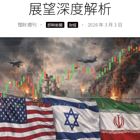
展望深度解析
理財週刊
·
·
2026 年 3 月 3 日
即時新聞
財經