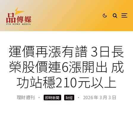
運價再漲有譜 3日長
榮股價連6漲開出 成
功站穩210元以上
理財週刊
·
·
2026 年 3 月 3 日
即時新聞
財經