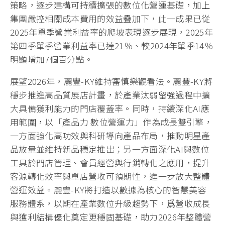
策略，逐步建構可持續擴張的數位化營運基礎，加上
集團嚴控相關成本費用的效益疊加下，此一成果已從
2025年單季營業利益率的爬坡表現逐步展現，2025年
第四季單季營業利益率已達21％、較2024年單季14％
明顯增加7個百分點。
展望2026年，麗豐-KY維持審慎樂觀看法。麗豐-KY將
穩步推進高品質展店計畫，於產業汰弱留強過程中擴
大具備獲利能力的門店覆蓋率。同時，持續深化AI應
用範圍，以「產品力 數位營運力」作為成長雙引擎，
一方面強化高功效與科研導向產品布局，推動明星產
品放量並維持新品穩定推出；另一方面深化AI與數位
工具於門店管理、會員經營與行銷轉化之應用，提升
客源轉化效率與單店營收可預期性，進一步放大整體
營運效益。麗豐-KY將打造以數據為核心的智慧美容
服務體系，以期在產業數位升級趨勢下，爲營收成長
與獲利結構優化奠定更穩固基礎，助力2026年整體營