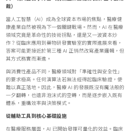
裁）
當人工智慧（AI）成為全球資本市場的焦點，醫療健
康產業自然被視為下一個關鍵戰場。然而，AI 在醫療
領域究竟是革命性的技術拐點，還是又一波資本炒
作？從臨床應用到藥物研發實驗室的實際進展來看，
答案可能更接近於第三種 AI 正悄然改寫產業邏輯，但
其方式務實而漸進。
與消費性產品不同，醫療領域對「準確性與安全性」
的要求極高。任何演算法若無法經得起臨床驗證，便
難以真正落地。因此，醫療 AI 的發展既沒有魔法般的
一夕翻轉，也遠非泡沫式的空轉，而是逐步嵌入既有
體系，重構效率與決策模式。
從輔助工具到核心基礎設施
在醫療服務層面，AI 已開始發揮可量化的效益。臨床