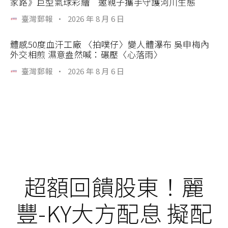
家路》巨型氣球彩繪 邀親子攜手守護河川生態
臺灣郵報
·
2026 年 8 月 6 日
體感50度血汗工廠 〈拍噗仔〉變人體瀑布 吳申梅內
外交相煎 濕意盎然喊：碾壓〈心落雨〉
臺灣郵報
·
2026 年 8 月 6 日
超額回饋股東！麗
豐-KY大方配息 擬配