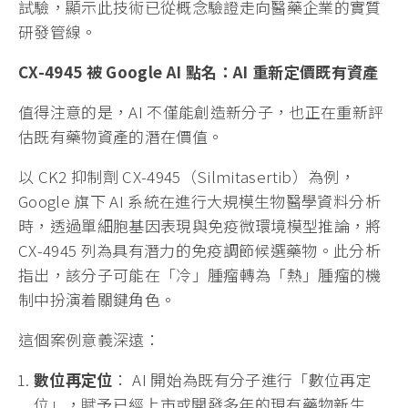
試驗，顯示此技術已從概念驗證走向醫藥企業的實質
研發管線。
CX-4945
被 Google AI
點名：AI
重新定價既有資產
值得注意的是，AI 不僅能創造新分子，也正在重新評
估既有藥物資產的潛在價值。
以 CK2 抑制劑 CX-4945（Silmitasertib）為例，
Google 旗下 AI 系統在進行大規模生物醫學資料分析
時，透過單細胞基因表現與免疫微環境模型推論，將
CX-4945 列為具有潛力的免疫調節候選藥物。此分析
指出，該分子可能在「冷」腫瘤轉為「熱」腫瘤的機
制中扮演着關鍵角色。
這個案例意義深遠：
數位再定位
： AI 開始為既有分子進行「數位再定
位」，賦予已經上市或開發多年的現有藥物新生