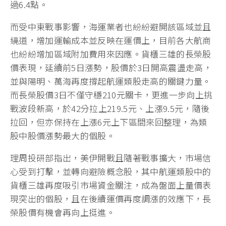
過6.4點。
而受中東戰事影響，海運業者也紛紛避開該區域並且
繞道，增加運輸成本並反映在運價上，目前各大航商
也紛紛增加區域附加費用來因應。貨櫃三雄的長榮股
價表現，延續前5日漲勢，股價於3日開高震盪走高，
並與陽明、萬海再度撐起航運類股走高的關鍵力量。
而長榮股價3日不僅守穩210元關卡，更進一步向上挑
戰波段新高，於42分拉上219.5元、上漲9.5元，隨後
拉回，但亦保持在上漲6元上下區間來回整理，為類
股中股價漲勢最大的個股。
理周投研部指出，美伊開戰且隨著戰事擴大，市場信
心受到打擊，並轉向避險概念股，其中航運類股中的
貨櫃三雄再度吸引市場資金關注，成為盤面上量價表
現突出的個股，且在後續運價再度調漲的效應下，長
榮股價有機會再向上挺進。