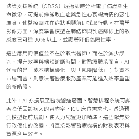
決策支援系統（CDSS）透過即時分析電子病歷與生
命徵象，可提前辨識敗血症與急性心衰竭病情的惡化
風險，使醫療團隊在症狀明顯前即採取行動。在醫學
影像方面，深度學習模型在肺結節與乳癌篩檢上的敏
感度已可達 90% 以上，並顯著降低偽陽性率。
這些應用的價值並不在於取代醫師，而在於減少誤
判、提升效率與縮短診斷時間。對醫療體系而言，AI
代表的是「成本結構優化」與「風險降低」；對資本
市場而言，則意味著醫療服務產業可能進入效率重塑
的新階段。
此外，AI 亦擴展至醫院營運層面。智慧排程系統可顯
著降低回診病人的爽約率，ICU 床位需求也可透過預
測模型提前規劃，使人力配置更加精準。這些聚焦於
行政優化的改變，將直接影響醫療機構的財務表現與
資源利用效率。