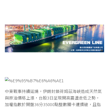
中東戰事持續延燒，伊朗封鎖荷姆茲海峽造成天然氣
與原油價格上漲，台股3日呈現開高震盪走低之勢，
加權指數於開盤36分35000點整數關卡遭摜破，且指