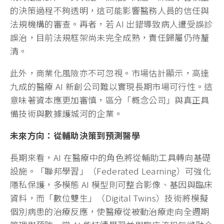
的決策過程不夠透明，這可能影響醫務人員的信任與
法規機構的審查。再者，若 AI 出錯導致病人遭受誤診
誤治，目前法規框架尚未完全成熟，責任歸屬仍待釐
清。
此外，商業化風險亦不可忽視。市場估計顯示，高達
九成的醫療 AI 新創公司難以實現長期市場可行性。這
意味著資本應更加審慎，區分「概念公司」與真正具
備技術與數據護城河的企業。
未來方向：從輔助決策到預測醫學
長期來看，AI 在醫療中的角色將從輔助工具轉向基礎
設施。「聯邦學習」（Federated Learning）可強化
隱私保護，多模態 AI 模型則可整合影像、基因與臨床
資料，而「數位雙生」（Digital Twins）技術將模擬
個別病患的治療反應，使醫療從被動治療走向全週期