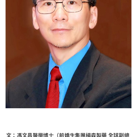
文：馮文昌醫學博士（前嬌生集團楊森製藥
全球副總