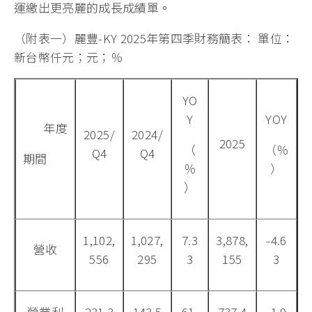
運繳出更亮麗的成長成績單。
（附表一）麗豐-KY 2025年第四季財務簡表： 單位：
新台幣仟元；元；％
YO
Y
YOY
年度
2025/
2024/
2025
（
（％
Q4
Q4
期間
％
）
）
1,102,
1,027,
7.3
3,878,
-4.6
營收
556
295
3
155
3
營業利
231,3
143,5
61.
737,4
-1.9