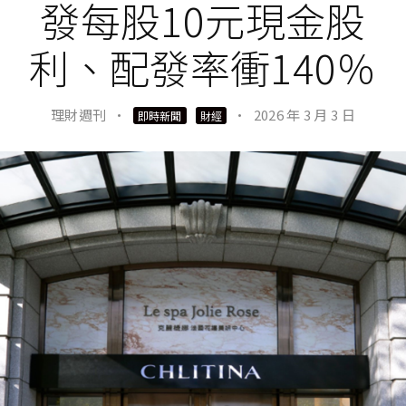
發每股10元現金股
利、配發率衝140％
理財週刊
·
·
2026 年 3 月 3 日
即時新聞
財經