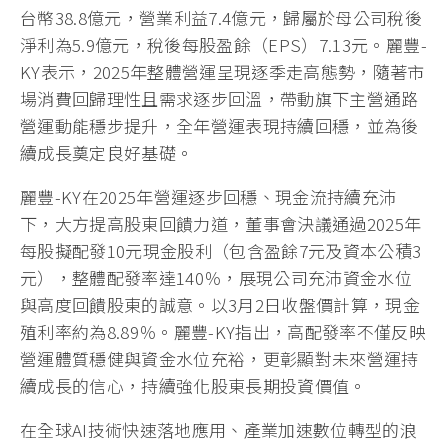
台幣38.8億元，營業利益7.4億元，歸屬於母公司稅後
淨利為5.9億元，稅後每股盈餘（EPS）7.13元。麗豐-
KY表示，2025年整體營運呈現逐季走高態勢，隨著市
場消費回歸理性且需求逐步回溫，帶動旗下主營通路
營運動能穩步提升，全年營運表現持續回穩，並為後
續成長奠定良好基礎。
麗豐-KY在2025年營運逐步回穩、現金流持續充沛
下，大方提高股東回饋力道，董事會決議通過2025年
每股擬配發10元現金股利（包含盈餘7元及資本公積3
元），整體配發率達140％，展現公司充沛資金水位
與高度回饋股東的誠意。以3月2日收盤價計算，現金
殖利率約為8.89％。麗豐-KY指出，高配發率不僅反映
營運體質穩健與資金水位充裕，更彰顯對未來營運持
續成長的信心，持續強化股東長期投資價值。
在全球AI技術快速落地應用、產業加速數位轉型的浪