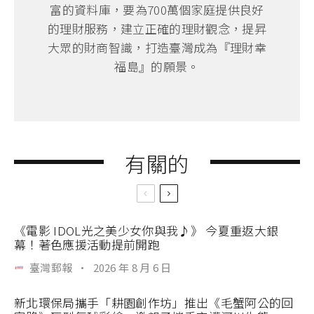
富的資料庫，要為700萬個家庭提供良好
的理財服務，建立正確的理財觀念，提昇
大眾的財商智識，打造臺灣成為『理財幸
福島』的願景。
有關的
《電影 IDOL光之美少女你與我♪》 今夏重返大銀
幕！著色應援活動提前開跑
臺灣郵報
·
2026 年 8 月 6 日
新北環保局攜手「耕園創作坊」推出《毛蟹阿公的回