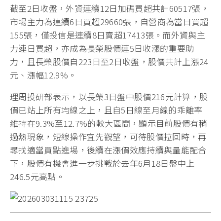
截至2日收盤，外資連續12日加碼買超共計60517張，
市場主力為連續6日買超29660張，自營商為當日買超
155張，僅投信是連續8日賣超17413張。而外資與主
力連日買超，亦成為長榮股價連5日收漲的重要助
力，且長榮股價自223日至2日收盤，股價共計上漲24
元、漲幅12.9%。
理周投研部表示，以長榮3日盤中股價216元計算，股
價已站上所有均線之上，且自5日線至月線的乖離率
維持在9.3%至12.7%的較大區間，顯示目前股價有稍
過熱現象，短線操作宜先觀望，可待股價拉回時，再
尋找適當買點進場，後續在漲價效應持續與量能配合
下，股價有機會進一步挑戰於去年6月18日盤中上
246.5元高點。