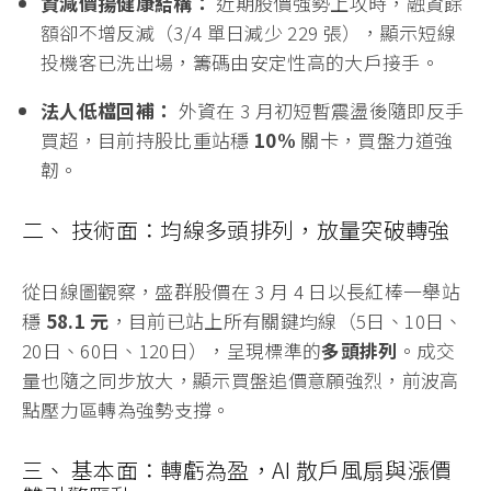
資減價揚健康結構：
近期股價強勢上攻時，融資餘
額卻不增反減（3/4 單日減少 229 張），顯示短線
投機客已洗出場，籌碼由安定性高的大戶接手。
法人低檔回補：
外資在 3 月初短暫震盪後隨即反手
買超，目前持股比重站穩
10%
關卡，買盤力道強
韌。
二、 技術面：均線多頭排列，放量突破轉強
從日線圖觀察，盛群股價在 3 月 4 日以長紅棒一舉站
穩
58.1 元
，目前已站上所有關鍵均線（5日、10日、
20日、60日、120日），呈現標準的
多頭排列
。成交
量也隨之同步放大，顯示買盤追價意願強烈，前波高
點壓力區轉為強勢支撐。
三、 基本面：轉虧為盈，AI 散戶風扇與漲價