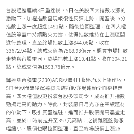
台股經歷連續3日重挫後，5日在美股四大指數收漲的
激勵下，加權指數呈現報復性反彈走勢，開盤後15分
指數上漲一度超過1491點，隨後拉回整理，在四大權
值股等盤中持續點火力撐，使得指數維持在上漲區間
進行整理，直至終場指數上漲844.06點、收在
33672.94點，總成交值為7583.93億元。櫃買市場指數
走勢與台股雷同，終場指數上漲10.41點、收在304.21
點，總成交值為1593.78億元。
輝達與台積電(2330)ADR股價4日收盤均以上漲作收，
5日台股開盤後輝達概念族群股亦受連動全面翻揚走
高，四大權值股更扮演台股多頭司令，成為推升指數
勁揚走高的動力。除此，封裝廠日月光亦在業績題材
的帶動下，吸引買盤進駐，進而推升股價開高震盪走
高，並於11時前拉升至357元高點，之後雖隨盤勢漲
幅縮小，股價也跟拉回整理，直至終場股價上漲26