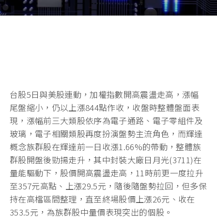
台股5日與美股連動，加權指數開高震盪走高，漲幅
尾盤縮小，仍以上漲844點作收，收盤時整體盤面表
現，漲幅前三大類股依序為電子通路、電子零組件及
玻璃，電子相關類股再度扮演盤勢主流角色，而輝達
概念族群股在輝達前一日收漲1.66%的帶動，整體族
群股開盤後勁揚走升，其中封裝大廠日月光(3711)在
量能驅動下，股價開高震盪走高，11時前更一度拉升
至357元高點、上漲29.5元，隨後隨盤勢拉回，但多保
持在高檔區間整理，直至終場股價上漲26元、收在
353.5元，為族群股中量價表現突出的個股。