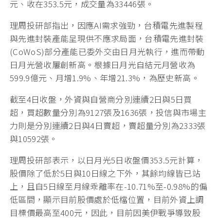
元、收在353.5元，成交量為33446張。
理周投研部指出，因應AI需求強勁，台積電先進製程
與先進封裝產能呈現供不應求局面，台積電先進封裝
(CoWoS)部分產能已委外交由日月光執行，進而帶動
日月光營收屢創新高。根據日月光自結元月營收為
599.9億元、月增1.9%、年增21.3%，為歷史新高。
截至4日收盤，外資與自營商分別連續2日與5日買
超，買超數量分別為9127張及1636張，投信與市場主
力則是分別連續2日與4日賣超，賣超量分別為2333張
與10592張。
理周投研部表示，以日月光5日收盤價353.5元計算，
股價除了低於5日與10日線之下外，其餘均線皆已站
上，且自5日線至月線乖離率在-10.71%至-0.98%的偏
低區間，顯示目前股價處於低檔位置，目前外資上調
目標價最高至400元，因此，目前因美伊戰爭導致股