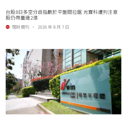
台股8日多空分歧指數於平盤間拉鋸 光寶科遭列注意
股仍帶量連2漲
理財週刊
·
2026 年 8 月 7 日