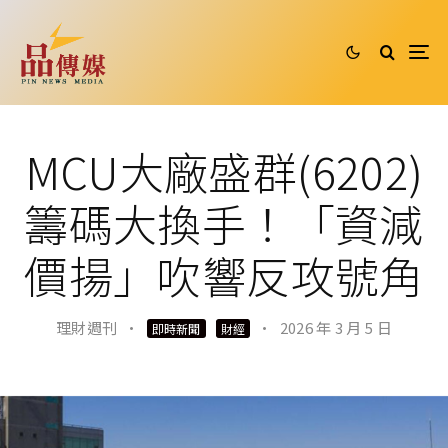
MCU大廠盛群(6202)
籌碼大換手！「資減
價揚」吹響反攻號角
理財週刊
·
·
2026 年 3 月 5 日
即時新聞
財經