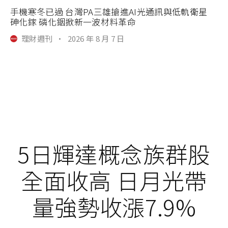
手機寒冬已過 台灣PA三雄搶進AI光通訊與低軌衛星
砷化鎵 磷化銦掀新一波材料革命
理財週刊
·
2026 年 8 月 7 日
5日輝達概念族群股
全面收高 日月光帶
量強勢收漲7.9%