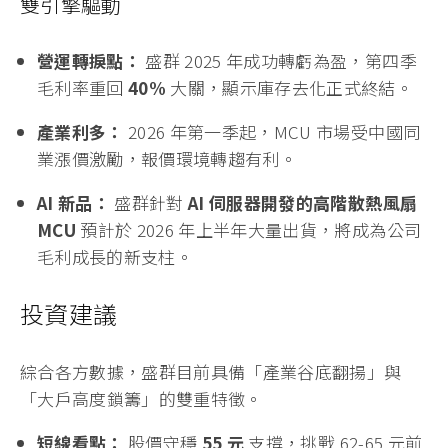
雙引擎驅動
營運轉捩點：
盛群 2025 年成功轉虧為盈，第四季
毛利率重回
40%
大關，顯示庫存去化正式終結。
產業利多：
2026 年第一季起，MCU 市場受中國同
業漲價激勵，報價環境轉趨有利。
AI 新品：
盛群針對
AI 伺服器開發的高階散熱風扇
MCU
預計於 2026 年上半年大量出貨，將成為公司
毛利成長的新支柱。
投資建議
綜合各方數據，盛群目前具備「產業谷底翻揚」與
「大戶高度鎖籌」的雙重特徵。
短線看點：
股價守穩
55 元
支撐，挑戰 62-65 元前