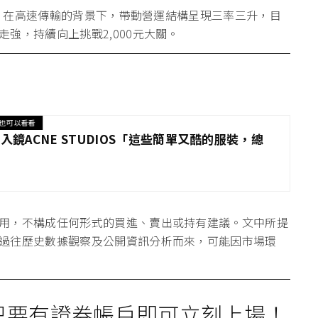
大關，在高速傳輸的背景下，帶動營運結構呈現三率三升，目
強，持續向上挑戰2,000元大關。
也可以看看
驚喜入鏡ACNE STUDIOS「這些簡單又酷的服裝，總
用，不構成任何形式的買進、賣出或持有建議。文中所提
過往歷史數據觀察及公開資訊分析而來，可能因市場環
只要有證券帳戶即可立刻上場！