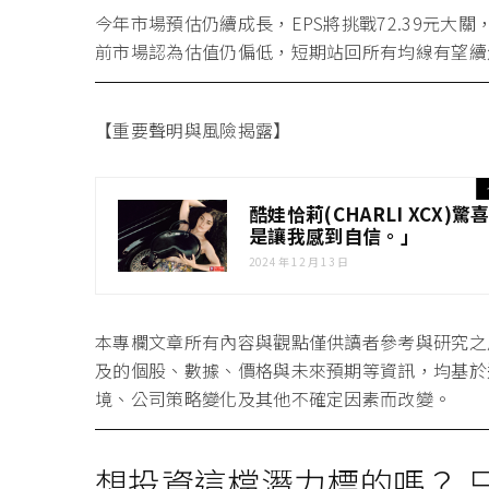
今年市場預估仍續成長，EPS將挑戰72.39元
前市場認為估值仍偏低，短期站回所有均線有望續走
【重要聲明與風險揭露】
酷娃恰莉(CHARLI XCX)
是讓我感到自信。」
2024 年 12 月 13 日
本專欄文章所有內容與觀點僅供讀者參考與研究之
及的個股、數據、價格與未來預期等資訊，均基於
境、公司策略變化及其他不確定因素而改變。
想投資這檔潛力標的嗎？ 