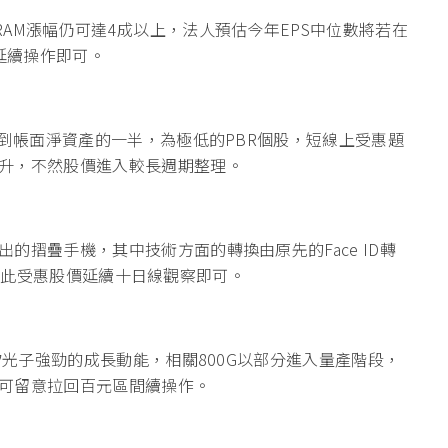
AM漲幅仍可達4成以上，法人預估今年EPS中位數將若在
延續操作即可。
不到帳面淨資產的一半，為極低的PBR個股，短線上受惠題
升，不然股價進入較長週期整理。
的摺疊手機，其中技術方面的轉換由原先的Face ID轉
有望因此受惠股價延續十日線觀察即可。
矽光子強勁的成長動能，相關800G以部分進入量產階段，
可留意拉回百元區間續操作。