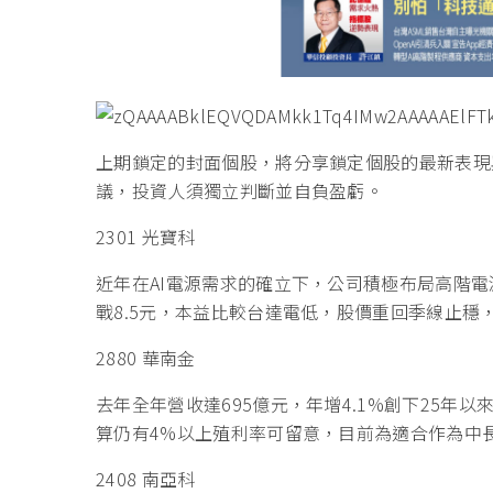
上期鎖定的封面個股，將分享鎖定個股的最新表現
議，投資人須獨立判斷並自負盈虧。
2301 光寶科
近年在AI電源需求的確立下，公司積極布局高階電
戰8.5元，本益比較台達電低，股價重回季線止穩
2880 華南金
去年全年營收達695億元，年增4.1%創下25
算仍有4%以上殖利率可留意，目前為適合作為中
2408 南亞科