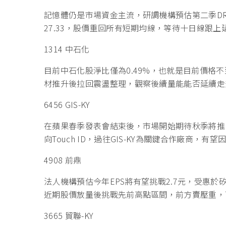
記憶體仍是市場資金主流，研調機構預估第二季DR
27.33，股價重回所有短期均線，等待十日線跟上
1314 中石化
目前中石化股淨比僅為0.49%，也就是目前價格
材推升後拉回震盪整理，觀察後續量能能否延續走
6456 GIS-KY
在蘋果春季發表會結束後，市場開始期待秋季將推出
向Touch ID，過往GIS-KY為關鍵合作廠商，
4908 前鼎
法人機構預估今年EPS將有望挑戰2.7元，受惠於
近期股價放量後挑戰先前高點區間，前方賣壓重，
3665 貿聯-KY