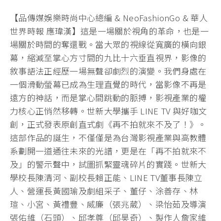
【品傳媒娛樂時尚中心總編 & NeoFashionGo & 華人
世界時報 應瑋漢】這是一場關於視角的革命，也是一
場關於時間的奪還戰。當大眾的視線從寬廣的橫向銀
幕，縮減至掌心方寸間的九比十六垂直視界，影像的
敘事語法正經歷一場無聲卻劇烈的演變。我們身處在
一個滑動螢幕已成為生理直覺的時代，當影像不再是
遠方的神話，而是掌心間跳動的脈搏，影視產業的權
力核心正悄然移轉。世新大學攜手 LINE TV 與好咖文
創，正式發表原創直式劇《再不拍就來不及了！》。
這部作品的誕生，不僅僅是為台灣影視產業與高教體
系劃開一道通往未來的光譜，更是在「再不拍就來不
及」的警示聲中，試圖抓緊靈魂碎片的實踐。世新大
學校長陳清河、副校長賴正能、LINE TV董事長陳立
人、營運長黃國瑜及劇組采子、董仔、涂善存、林
瑄、小宮、黃禮豐、威廉（張兆葳）、梁怡茹及導演
張佑維（石頭）、邱孝尊（邱昊奇）、製作人詹家維