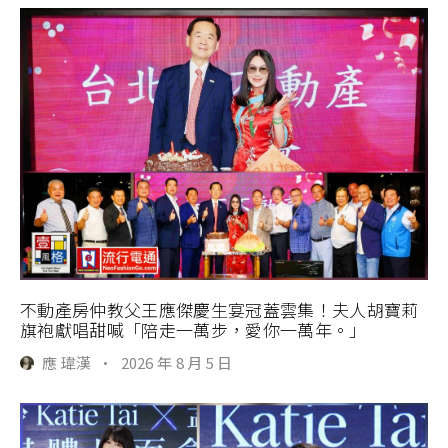
不動產房仲教父王應傑慶生宴冠蓋雲集！夫人胡寶莉
旗袍獻唱甜喊「陪走一萬步，愛你一萬年。」
應 瑋漢
·
2026 年 8 月 5 日