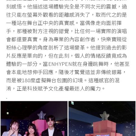
刻感悟。他描述這場體驗完全是不同次元的震撼，過
往只能在螢幕外觀看的距離感消失了，取而代之的是
一種站在舞台正中央的真實感。當偶像走向面前揮
手，那種被對方注視的錯覺，比任何一場實際的演唱
會都還要真實。身為專業的內容創作者，快樂寶賤從
粉絲心理學的角度剖析了這場變革。他提到過去的影
片反應是單向的，但在此刻，個人的情緒反饋竟成為
體驗的一部分。當ENHYPEN就在身邊跳舞時，他甚至
會本能地想伸手回應，隨後才驚覺這並非傳統銀幕，
而是被180度虛擬舞台包圍的幻境。這種感官的混
淆，正是科技賦予文化產權最迷人的魔力。
.