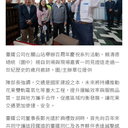
臺鐵公司在關山站舉辦百周年慶祝系列活動，賴清德
總統（圖中）親自到場與現場嘉賓一同見證這走過一
世紀歷史的歲月痕跡。圖/主辦單位提供
陳部長強調，交通是國家建設之本，未來將持續推動
花東雙軌電氣化等重大工程，提升運輸效率與服務品
質，並與地方攜手合作，促進區域均衡發展，讓花東
交通更加便捷、安全。
臺鐵公司董事長鄭光遠於典禮致詞時，首先向百年來
共同守護這段鐵道的臺鐵同仁及各界夥伴表達誠摯感