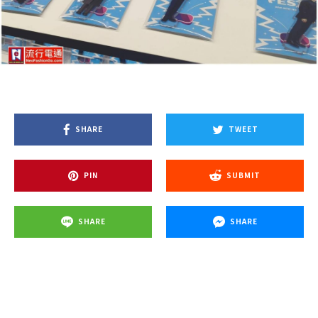
SHARE
TWEET
PIN
SUBMIT
SHARE
SHARE