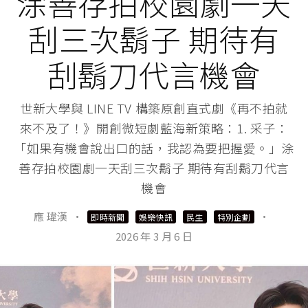
涂善存拍校園劇一天
刮三次鬍子 期待有
刮鬍刀代言機會
世新大學與 LINE TV 構築原創直式劇《再不拍就
來不及了！》開創微短劇藍海新策略：1. 采子：
「如果有機會說出口的話，我認為要把握愛。」涂
善存拍校園劇一天刮三次鬍子 期待有刮鬍刀代言
機會
應 瑋漢
·
·
即時新聞
娛樂快訊
民生
特別企劃
2026 年 3 月 6 日