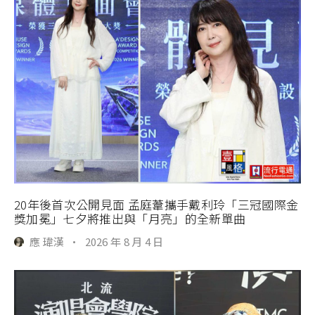
20年後首次公開見面 孟庭葦攜手戴利玲「三冠國際金
獎加冕」七夕將推出與「月亮」的全新單曲
應 瑋漢
·
2026 年 8 月 4 日