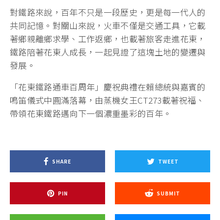
對鐵路來說，百年不只是一段歷史，更是每一代人的
共同記憶。對關山來說，火車不僅是交通工具，它載
著鄉親離鄉求學、工作返鄉，也載著旅客走進花東，
鐵路陪著花東人成長，一起見證了這塊土地的變遷與
發展。
「花東鐵路通車百周年」慶祝典禮在賴總統與嘉賓的
鳴笛儀式中圓滿落幕，由蒸機女王CT273載著祝福、
帶領花東鐵路邁向下一個濃重墨彩的百年。
SHARE
TWEET
PIN
SUBMIT