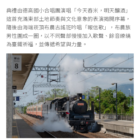
典禮由德高國小合唱團演唱「今天舂米，明天釀酒」
這首充滿東部土地節奏與文化意象的表演揭開序幕，
隨後由海端崁頂布農古謠班吟唱「報信歌」，布農族
男性圍成一圈，以不同聲部慢慢加入歌聲、餘音繚繞
為臺鐵祈福，並傳遞希望與力量。