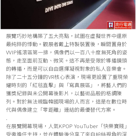
展覽巧妙地構築了五大亮點，試圖在虛擬世界中還原
最純粹的悸動。觀展者戴上特製裝置後，瞬間置身於
VVIP搖滾區第一排，偶像們以一百八十度無死角的姿
態，走至面前互動、微笑。這不再是受限於導播鏡頭
的轉播，而是可以自由選擇凝視對象的私人音樂會。
除了二十五分鐘的VR核心表演，現場更設置了重現榮
耀時刻的「紅毯直擊」與「寫真展區」，將藝人們的
獲獎紀錄與未公開幕後影片，以藝術品般的格調陳
列。對於無法親臨韓國現場的人而言，這是在數位時
代與偶像建立「零距離」連結的最優替代方案。
.
在展覽開幕現場，人氣KPOP YouTuber「快樂寶賤」
受邀擔任主持，並在體驗後分享了來自紛絲視角的深