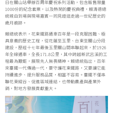
日在關山站舉辦百周年慶祝系列活動，包含販售限量
1000份的紀念套票，以及熱鬧的慶祝典禮，賴清德總
統親自到場與現場嘉賓一同見證這走過一世紀歷史的
歲月痕跡。
賴總統表示，花東鐵路通車百年是一段克服困難、極
具意義的歷史工程，從花蓮至玉里、台東至關山分段
建設，歷經十七年最後玉里關山間串聯起來，於1926
年全線通車，全長171.8公里，其中跨越新武呂溪的工
程最為艱鉅，展現先人無畏精神。賴總統指出，百年
來臺鐵一代傳過一代，要守護花東鐵路，又要讓它能
持續進步、提升服務品質，相當不容易。臺鐵不僅串
聯花東縱谷、促進區域連結，也帶動農產與產業外
銷，對地方發展貢獻重大。