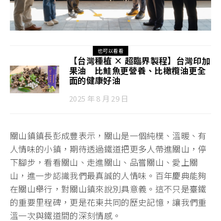
也可以看看
【台灣種植 × 超臨界製程】台灣印加
果油 比鮭魚更營養、比橄欖油更全
面的健康好油
2025 年 8 月 29 日
關山鎮鎮長彭成豐表示，關山是一個純樸、溫暖、有
人情味的小鎮，期待透過鐵道把更多人帶進關山，停
下腳步，看看關山、走進關山、品嘗關山、愛上關
山，進一步認識我們最真誠的人情味。百年慶典能夠
在關山舉行，對關山鎮來說別具意義。這不只是臺鐵
的重要里程碑，更是花東共同的歷史記憶，讓我們重
溫一次與鐵道間的深刻情感。