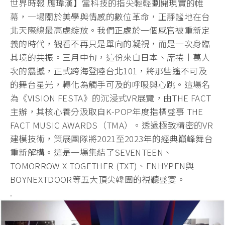
世界時報 應瑋漢】當科技的指尖輕輕劃開現實的帷
幕，一場關於美學與情感的數位革命，正靜謐地在台
北天際線最高處綻放。我們正處於一個感官被重新定
義的時代，觀看不再只是單向的凝視，而是一次身臨
其境的共振。三月中旬，這份來自日本、席捲十萬人
次的震撼，正式跨海登陸台北101，將那些遙不可及
的舞台星光，轉化為觸手可及的呼吸與心跳。這場名
為《VISION FESTA》的沉浸式VR展覽，由THE FACT
主辦，其核心養分汲取自K-POP年度指標盛事 THE
FACT MUSIC AWARDS（TMA）。透過極致精密的VR
建模技術，策展團隊將2021至2023年的經典巔峰舞台
重新解構。這是一場集結了SEVENTEEN、
TOMORROW X TOGETHER (TXT)、ENHYPEN與
BOYNEXTDOOR等五大頂尖韓團的視聽盛宴。
.