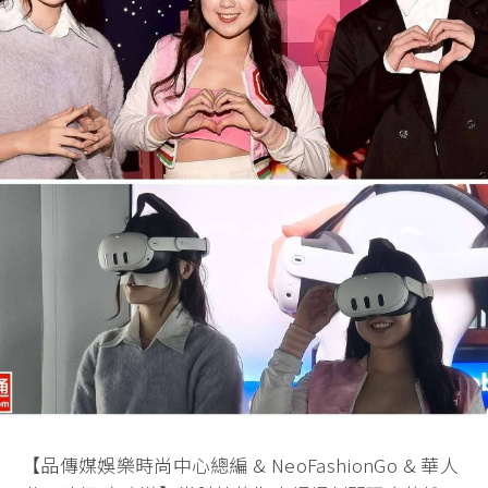
【品傳媒娛樂時尚中心總編 & NeoFashionGo & 華人