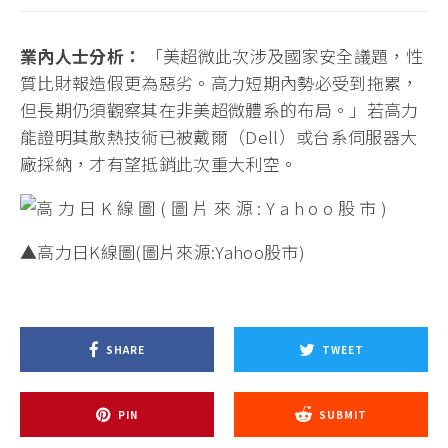
業內人士分析：
「美超微此次涉及國家安全議題，性
質比財報造假更為惡劣。高力短期內勢必受到拖累，
但長期仍須觀察其在非美超微體系的布局。」若高力
能證明其散熱技術已被戴爾（Dell）或台系伺服器大
廠採納，才有望抵銷此次重大利空。
▲高力日K線圖(圖片來源:Yahoo股市)
SHARE
TWEET
PIN
SUBMIT