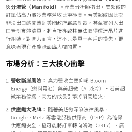
與
分流管（Manifold）
。產業分析師指出，美超微的
訂單佔高力液冷業務營收比重極高。若美超微因此次
非法出口醜聞遭到美國政府嚴厲制裁，甚至被列入出
口管制實體清單，將直接導致其無法取得輝達晶片進
行組裝。對高力而言，這不只是單一客戶的損失，更
意味著現有產能恐面臨大幅閒置。
市場分析：三大核心衝擊
營收斷崖風險：
高力營收主要仰賴 Bloom
Energy（燃料電池）與美超微（AI 液冷）。若美超
微業務停擺，高力的成長引擎將瞬間熄火。
供應鏈大洗牌：
隨著美超微深陷法律風暴，
Google、Meta 等雲端服務供應商（CSP）為確保
供應鏈安全，極可能將訂單轉向鴻海（2317）、廣