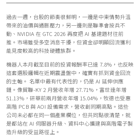
過去一週，台股的節奏很鮮明，一邊是中東情勢升溫
帶來的油價與通膨壓力，另一邊則是聯準會按兵不
動、NVIDIA 在 GTC 2026 再度把 AI 基建題材往前
推。市場雖受多空消息干擾，但資金卻明顯回流獲利
能見度較高的科技硬體族群。
機器人本月截至目前的投資報酬率已達 7.8%，也反映
這套選股邏輯在近期震盪盤中，確實有抓到資金回流
的主軸。 名單中最有代表性的，仍是 AI 延伸供應
鏈。像貿聯-KY 2 月營收年增 27.71%，富世達年增
51.13%，研華前兩月營收年增 15.04%，牧德也受惠
高階 PCB 與 AOI 設備需求，營收創同期高點。這些
公司未必都在同一個產業欄位，但共同點很清楚，就
是都站在 AI 伺服器升級、資料中心擴建與高階電子製
造升級的受益路徑上。