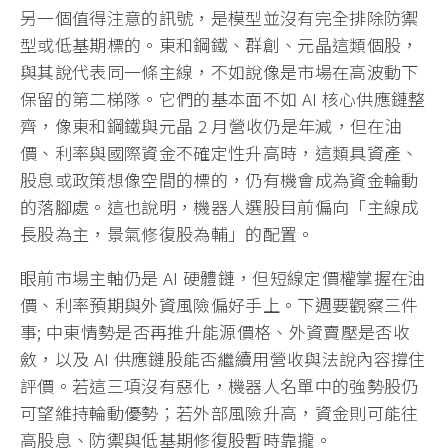
另一個值得注意的訊號，是模型並沒有完全排除防禦
型或低基期標的。東和鋼鐵、群創、元晶這類個股，
與其說代表同一條主線，不如說像是市場在高波動下
保留的第二梯隊。它們的基本面不如 AI 核心供應鏈整
齊，像東和鋼鐵與元晶 2 月營收仍是年減，但在油
價、利率與國際資金不確定性升高時，這類具資產、
股息或政策想像空間的標的，仍有機會成為資金輪動
的落腳處。這也說明，機器人選股目前偏向「主線成
長股為主，景氣修復股為輔」的配置。
眼前市場主軸仍是 AI 硬體鏈，但短線定價權掌握在油
價、利率預期與外資風險偏好手上。下週要觀察三件
事; 中東情勢是否再推升能源價格、外資賣壓是否收
斂，以及 AI 供應鏈股能否繼續用營收與法說內容撐住
評價。若這三項沒有惡化，機器人名單中的強勢股仍
可望維持輪動優勢；若外部風險升高，資金則可能往
高股息、防禦與低基期修復股暫時靠攏。