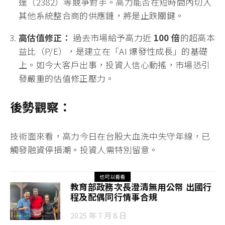
達（2382）等競爭對手。高力能否在短時間內切入
其他系統整合商的供應鏈，將是止跌關鍵。
高估值修正：
過去市場給予高力近
100 倍
的超高本
益比（P/E），是建立在「AI 爆發性成長」的基礎
上。如今大客戶出事，投資人信心動搖，市場恐引
發嚴重的估值修正壓力。
後勢觀察：
技術面來看，高力今日在台股大血洗中失守年線，已
觸發融資停損潮。投資人需特別留意。
也可以看看
教育部政務次長澄清無用公帑 出國行
程及配偶同行情事合規
2025 年 7 月 8 日