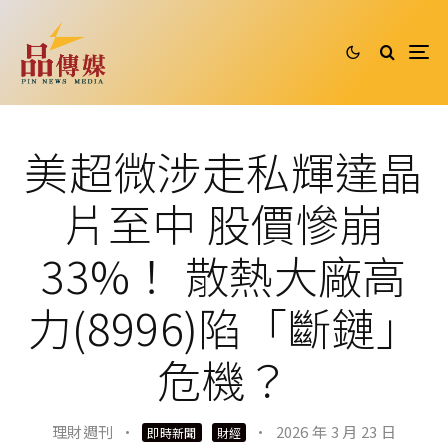
美超微涉走私輝達晶
片至中 股價慘崩
33%！ 散熱大廠高
力(8996)陷「斷鏈」
危機？
理財週刊
·
·
2026 年 3 月 23 日
即時新聞
財經