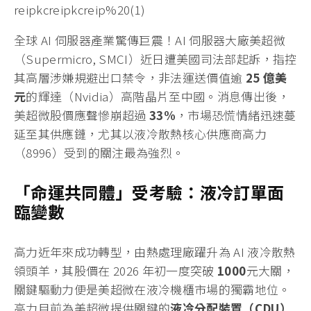
全球 AI 伺服器產業驚傳巨震！AI 伺服器大廠美超微
（Supermicro, SMCI）近日遭美國司法部起訴，指控
其高層涉嫌規避出口禁令，非法運送價值逾
25 億美
元
的輝達（Nvidia）高階晶片至中國。消息傳出後，
美超微股價應聲慘崩超過
33%
，市場恐慌情緒迅速蔓
延至其供應鏈，尤其以液冷散熱核心供應商高力
（8996）受到的關注最為強烈。
「命運共同體」受考驗：液冷訂單面
臨變數
高力近年來成功轉型，由熱處理廠躍升為 AI 液冷散熱
領頭羊，其股價在 2026 年初一度突破
1000
元大關，
關鍵驅動力便是美超微在液冷機櫃市場的獨霸地位。
高力目前為美超微提供關鍵的
液冷分配裝置（CDU）