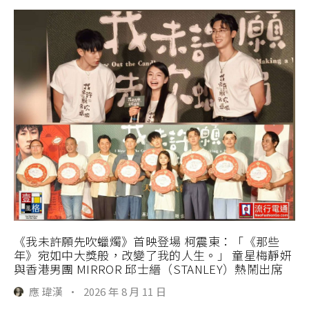
《我未許願先吹蠟燭》首映登場 柯震東：「《那些
年》宛如中大獎般，改變了我的人生。」 童星梅靜妍
與香港男團 MIRROR 邱士縉（STANLEY）熱鬧出席
應 瑋漢
·
2026 年 8 月 11 日