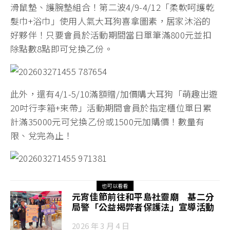
滑鼠墊、護腕墊組合！第二波4/9-4/12「柔軟呵護乾
髮巾+浴巾」使用人氣大耳狗喜拿圖素，居家沐浴的
好夥伴！只要會員於活動期間當日單筆滿800元並扣
除點數8點即可兌換乙份。
此外，還有4/1-5/10滿額贈/加價購大耳狗「萌趣出遊
20吋行李箱+束帶」活動期間會員於指定櫃位單日累
計滿35000元可兌換乙份或1500元加購價！數量有
限、兌完為止！
也可以看看
元宵佳節前往和平島社靈廟 基二分
局警「公益揭弊者保護法」宣導活動
2026 年 3 月 4 日