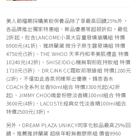
美人節檔期採購美妝保養品除了享最高回饋25%外，
各品牌推出獨家特惠組、新品優惠等超殺折扣，最低
2折起，包含LANCOME小黑大容量發燒搶購組 特價
6900元(41折)、雅詩蘭黛 微分子原生露發燒組 特價
4750元(5折)、THE WHOO 天率丹和率美肌禮盒 特價
10240元(42折)、SHISEIDO心機無瑕粉底持妝組 特價
1710元(5折) 、DR.CiNK CC霜妝前限搶組 特價1280元
(2折)，不僅如此香氛同樣祭出優惠，鋒恩香水
COACH全系列女香90ml組合 特價3300元起(42折
起)、JIMMY CHOO熾愛粉戀淡香精100ml組合 特價
3600元(4折)、LACOSTE經典女性淡香精100ml組合
特價2500元(3折)。
另外，DREAM PLAZA UNIKCY同享化妝品最高25%回
饋，推薦雅詩蘭黛 超級年輕無敵膠原組 價值9960