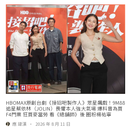
HBOMAX原創台劇《接招吧製作人》眾星飆戲！9M88
追星蔡依林（JOLIN）畏懼本人強大氣場 爆料曾為買
F4門票 狂買麥當勞 看《總舖師》後 圈粉楊祐寧
應 瑋漢
·
2026 年 8 月 11 日