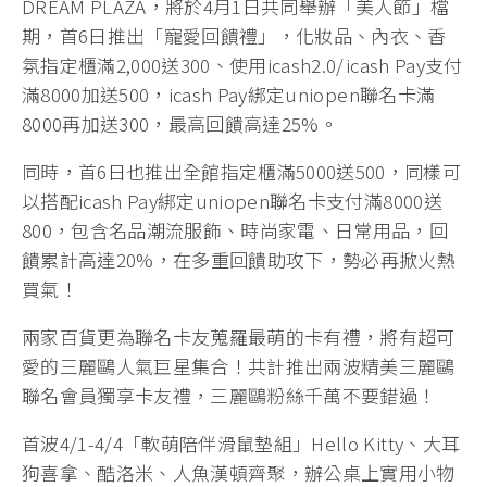
DREAM PLAZA，將於4月1日共同舉辦「美人節」檔
期，首6日推出「寵愛回饋禮」，化妝品、內衣、香
氛指定櫃滿2,000送300、使用icash2.0/icash Pay支付
滿8000加送500，icash Pay綁定uniopen聯名卡滿
8000再加送300，最高回饋高達25%。
同時，首6日也推出全館指定櫃滿5000送500，同樣可
以搭配icash Pay綁定uniopen聯名卡支付滿8000送
800，包含名品潮流服飾、時尚家電、日常用品，回
饋累計高達20%，在多重回饋助攻下，勢必再掀火熱
買氣！
兩家百貨更為聯名卡友蒐羅最萌的卡有禮，將有超可
愛的三麗鷗人氣巨星集合！共計推出兩波精美三麗鷗
聯名會員獨享卡友禮，三麗鷗粉絲千萬不要錯過！
首波4/1-4/4「軟萌陪伴滑鼠墊組」Hello Kitty、大耳
狗喜拿、酷洛米、人魚漢頓齊聚，辦公桌上實用小物