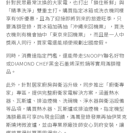
針對民眾最常汰換的大家電，也打出「鎖住新鮮」與
「精準洗淨」雙重主打。購買指定冰箱或洗衣機同樣
享有9折優惠，且為了迎接即將到來的旅遊旺季，只
要滿額登錄，買冰箱加碼抽「沖繩來回機票」，買洗
衣機則有機會抽中「東京來回機票」，而且是一人中
獎兩人同行，買家電還能順便規劃出國度假。
同時，消費達指定門檻，還能帶走SNOOPY聯名好物
或DIAMOND CHEF黑金石墨烯深煎鍋等實用滿額贈
品。
此外，針對居家廚房與衛浴升級，同步推出「廚衛專
家」專區，提供完整廚衛家電解決方案，涵蓋熱水
器、瓦斯爐、排油煙機、洗碗機、淨水器與衛浴設備
等品項，購買熱水器、瓦斯爐或排油煙機，指定機型
滿額最高可享8%現金回饋，滿萬登錄發票再抽伊萊克
斯燒烤微波爐，並由專業原廠技師安心到府安裝，讓
鄉親買得划算更用得安心。