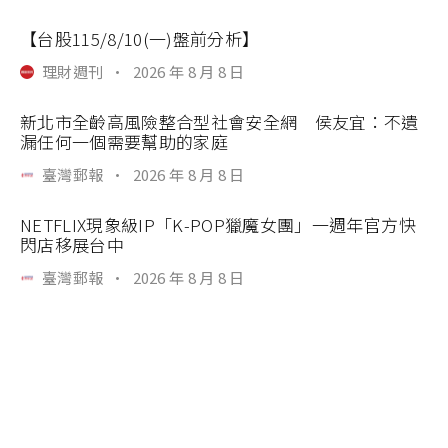
【台股115/8/10(一)盤前分析】
理財週刊
·
2026 年 8 月 8 日
新北市全齡高風險整合型社會安全網 侯友宜：不遺
漏任何一個需要幫助的家庭
臺灣郵報
·
2026 年 8 月 8 日
NETFLIX現象級IP「K-POP獵魔女團」一週年官方快
閃店移展台中
臺灣郵報
·
2026 年 8 月 8 日