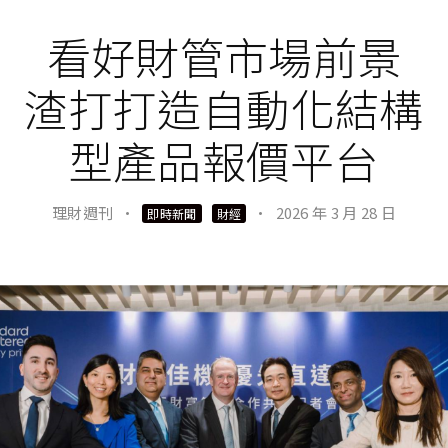
看好財管市場前景
渣打打造自動化結構
型產品報價平台
理財週刊
·
·
2026 年 3 月 28 日
即時新聞
財經