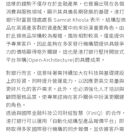
這樣的趨勢不僅存在於金融產業，也普遍出現在各個
消費與服務領域，顯示其具備長期發展的基礎。渣打
銀行財富管理處處長 Samrat Khosla 表示，結構型商
品在高資產客群的資產配置中向來扮演重要角色。由
於此類商品架構較為複雜，風險相對較高，僅能提供
予專業客戶，因此能夠在多家發行機構間提供具競爭
力的價格顯得格外關鍵，這也是渣打銀行堅持開放式
平台架構(Open-Architecture)的具體成果。
對銀行而言，這意味著需持續加大在科技與基礎建設
上的投資，同時提升營運能力，以因應更高交易量與
更碎片化的客戶需求。此外，也必須強化人才培訓與
顧問服務品質，使專業諮詢在客戶關係中扮演更關鍵
的角色。
透過與國際金融科技公司財經智慧（FinIQ）的合作，
渣打銀行可以運用「自動化結構型產品報價平台」即
時取得多家國際發行機構的同步報價，並依據客戶需