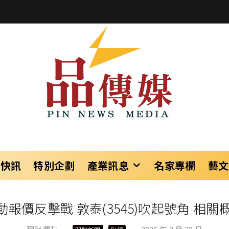
樂快訊
特別企劃
產業訊息
名家專欄
藝文
動報價反擊戰 敦泰(3545)吹起號角 相