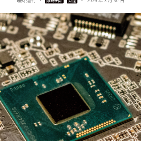
理財週刊
·
·
2026 年 3 月 30 日
即時新聞
財經