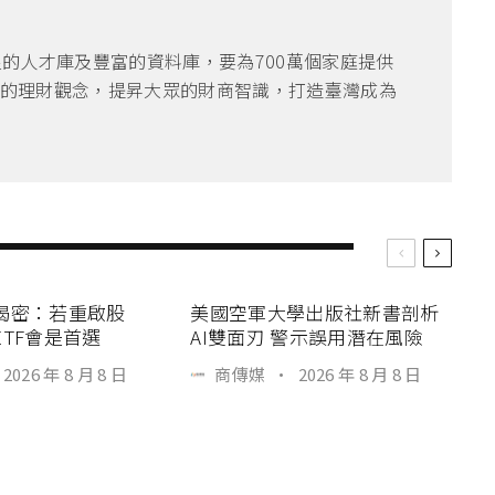
良的人才庫及豐富的資料庫，要為700萬個家庭提供
的理財觀念，提昇大眾的財商智識，打造臺灣成為
揭密：若重啟股
美國空軍大學出版社新書剖析
TF會是首選
AI雙面刃 警示誤用潛在風險
2026 年 8 月 8 日
商傳媒
·
2026 年 8 月 8 日