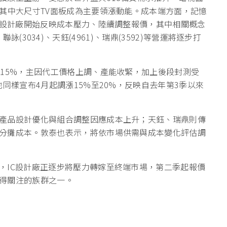
，其中大尺寸TV面板成為主要領漲動能。成本端方面，記憶
C設計廠開始反映成本壓力、陸續調整報價，其中相關概念
)、聯詠(3034)、天鈺(4961)、瑞鼎(3592)等營運將逐步打
約15%，主因代工價格上調、產能收緊，加上後段封測受
同樣宣布4月起調漲15%至20%，反映自去年第3季以來
產品設計優化與組合調整因應成本上升；天鈺、瑞鼎則傳
分攤成本。敦泰也表示，將依市場供需與成本變化評估調
，IC設計廠正逐步將壓力轉嫁至終端市場，第二季起報價
得關注的族群之一。