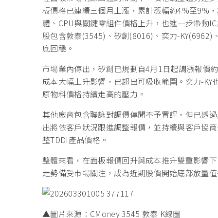
板價格已連續三個月上漲，累計漲幅約4%至9%
體、CPU與關鍵零組件價格上升，也進一步帶動I
股包含敦泰(3545)、矽創(8016)、奕力-KY(6962
底回穩。
市場業內傳出，矽創已規劃自4月1日起調漲報價
成本大幅上升影響，已超出可吸收範圍。奕力-KY也
原物料價格持續走高的壓力。
其他廠商包含聯詠對調價傳聞不予置評，但已透過
出將依客戶狀況跟進調整報價，並持續與客戶協商
整TDDI產品價格。
整體來看，在面板報價回升與成本推升雙重影響下
走勢備受市場關注，成為近期股價開始底部放量值
▲圖片來源：CMoney 3545 敦泰 K線圖