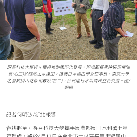
醒吾科技大學近年積極推動國際化發展，現場觀餐學院張煜權院
長(右三)於鵝尾山水梯田，接待日本棚田學會理事長、東京大學
名譽教授山路永司教授(右二)，台日進行水圳跨域整合交流。圖/
翻攝
記者何明弘/新北報導
春耕將至，醒吾科技大學攜手農業部農田水利署七星
管理處，將於4月11日在台北市士林區平等里鵝尾山