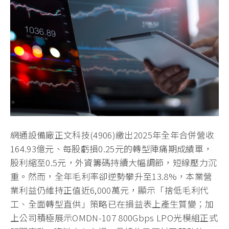
網通設備廠正文科技(4906)繳出2025年全年合併營收
164.93億元、每股虧損0.25元的轉型陣痛期成績單，
股利縮至0.5元，外資籌碼持續大幅調節，短線壓力沉
重。然而，全年毛利率卻逆勢攀升至13.8%，本業營
業利益仍維持正值近6,000萬元，顯示「捨低毛利代
工、全面轉型直供」策略已在損益表上產生質變；加
上公司積極展示OMDN-107 800Gbps LPO光模組正式