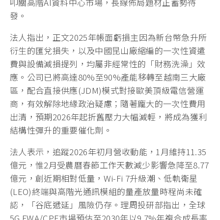
叩關高階AI資料中心市場，長線佈局題材正蓄勢待
發。
法人指出，正文2025年帳面虧損主因為新台幣急升所
衍生的匯兌損失，以及中國昆山廠縮編的一次性資遣
費與設備減損提列，均屬非經常性的「財務洗澡」效
應。公司已將高達80%至90%產能移轉至越南三大廠
區，配合直接供應(JDM)模式對接歐美頂級電信營運
商，有效解除地緣政治疑慮；隨著龐大的一次性費用
出清，預期2026年起折舊壓力大幅減輕，將成為獲利
結構性彈升的重要催化劑。
法人表示，追蹤2026年初月營收動能，1月維持11.35
億元，惟2月受農曆春節工作天數減少影響急降至8.77
億元，創近期相對低量，Wi-Fi 7升級潮、低軌衛星
(LEO)終端與高階光通訊模組的量產放量時程尚未確
認，「谷底遞延」風險仍存。理周投研部指出，全球
5G FWA/CPE市場預估至2030年以9.7%年複合成長率