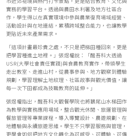
市近郊祕境與熱門打卡景點，更是結合教育、文化與
實務的學習平台。透過與農田水利署及地方社區合
作，學生得以在真實環境中參與農業復育場域經營、
活動設計與在地連結，累積跨域整合能力，也讓教學
更貼近未來產業需求。
「這項計畫最珍貴之處，不只是把梯田種回來，更是
把學習種進土地裡。」張煜權說：「醒吾科大透過
USR(大學社會責任實踐)與食農教育實作，帶領學生
走出教室、走進山村，從農事參與、地方觀察到體驗
規劃，學習理解土地紋理、社區故事與觀光價值，讓
每一次下田都成為技職教育的延伸。」
張煜權指出，醒吾科大觀餐學院也將鵝尾山水梯田作
為教學與實務應用場域，整合觀光休閒、旅運管理與
餐旅管理等專業課程，導入導覽設計、農遊規劃、在
地體驗與永續旅遊思維。學生不只學習服務與管理，
更學會如何把地方文化轉化為可感受、可體驗、可傳