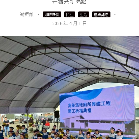
升觀光新亮點
謝振維
·
·
即時新聞
民生
生活
產業訊息
2026 年 4 月 1 日