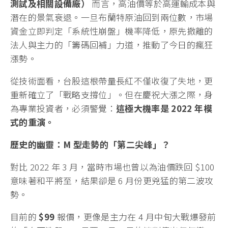
測試及相關設備廠）
而言，高油價等於高運輸成本與
潛在的景氣衰退。一旦布蘭特原油回到兩位數，市場
資金立即判定「系統性崩盤」機率降低，原先撤離的
法人與主力的「籌碼回補」力道，推動了今日的瘋狂
漲勢。
從技術面看，台股這根帶量長紅不僅收復了失地，更
重新確立了「戰略支撐位」。但在慶祝大漲之際，身
為專業投資者，必須警覺：
這極大機率是 2022 年模
式的重演。
歷史的幽靈：M 型走勢的「第二尖峰」？
對比 2022 年 3 月，當時市場也曾以為油價跌回 $100
意味著和平將至，結果卻是 6 月份更兇猛的第二波攻
勢。
目前的
$99
報價，更像是主力在 4 月中旬大戰爆發前