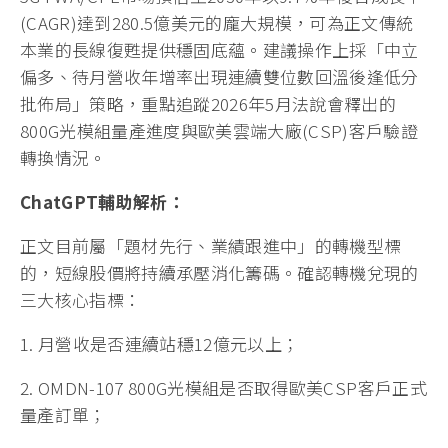
(CAGR)達到280.5億美元的龐大規模，可為正文傳統
本業的長線復甦提供穩固底蘊。建議操作上採「中立
偏多、待月營收年增率出現連續雙位數回溫後逢低分
批佈局」策略，重點追蹤2026年5月法說會釋出的
800G光模組量產進度與歐美雲端大廠(CSP)客戶驗證
轉換情況。
ChatGPT
輔助解析：
正文目前屬「題材先行、業績跟進中」的轉機型標
的，短線股價將持續承壓消化籌碼。確認轉機兌現的
三大核心指標：
1. 月營收是否連續站穩12億元以上；
2. OMDN-107 800G光模組是否取得歐美CSP客戶正式
量產訂單；