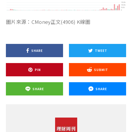
圖片來源：CMoney正文(4906) K線圖
SHARE
TWEET
PIN
SUBMIT
SHARE
SHARE