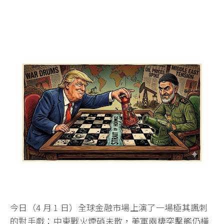
今日（4 月 1 日）全球金融市場上演了一場極其諷刺
的對手戲：中東戰火煙硝未散，美軍兩棲突擊艦仍橫