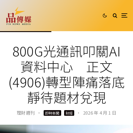
800G光通訊叩關AI
資料中心 正文
(4906)轉型陣痛落底
靜待題材兌現
理財週刊
·
·
2026 年 4 月 1 日
即時新聞
財經