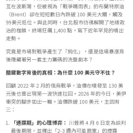
亙在波斯灣，但被視為「戰爭晴雨表」的布蘭特原油
（Brent）卻在短短數日內跌破 100 美元大關，觸及
99美元低位。與此同時，台北股市彷彿解開了地緣政
治的枷鎖，終場狂飆 1,400 點，寫下近年罕見的噴出
走勢。
究竟是市場對戰爭產生了「鈍化」，還是這場暴漲背
後隱藏著另一套主力籌碼的洗盤劇本？
關鍵數字背後的真相：為什麼 100 美元守不住？
回顧 2022 年 2 月的俄烏戰爭，油價在噴發至 130 美
元後也曾出現第一波快速拉回。2026 年的今日，美伊
衝突的腳步如出一轍。油價跌破 100 美元，主因有
三：
「通牒期」的心理博弈：
川普將 4 月 6 日定為談判
最後期限，並釋出「2-3 週內可能撤軍」的煙霧