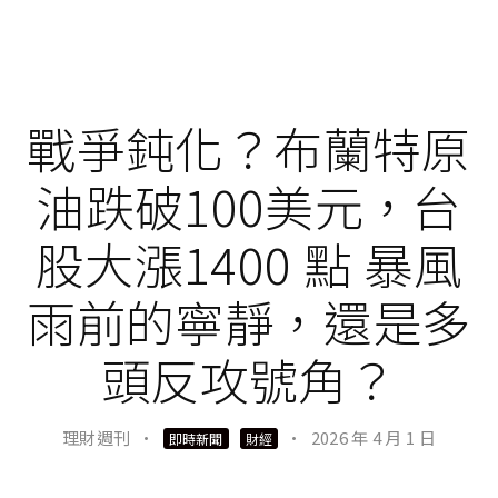
戰爭鈍化？布蘭特原
油跌破100美元，台
股大漲1400 點 暴風
雨前的寧靜，還是多
頭反攻號角？
理財週刊
·
·
2026 年 4 月 1 日
即時新聞
財經