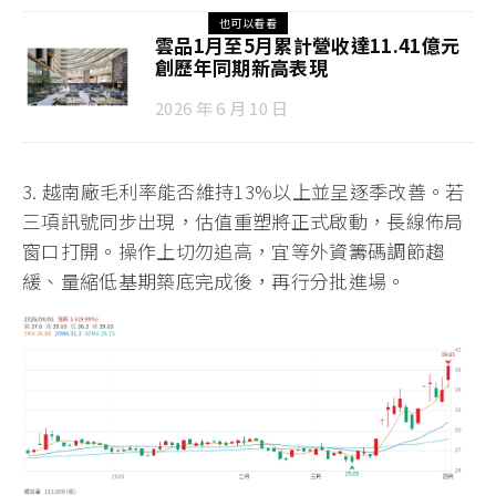
也可以看看
雲品1月至5月累計營收達11.41億元
創歷年同期新高表現
2026 年 6 月 10 日
3. 越南廠毛利率能否維持13%以上並呈逐季改善。若
三項訊號同步出現，估值重塑將正式啟動，長線佈局
窗口打開。操作上切勿追高，宜等外資籌碼調節趨
緩、量縮低基期築底完成後，再行分批進場。