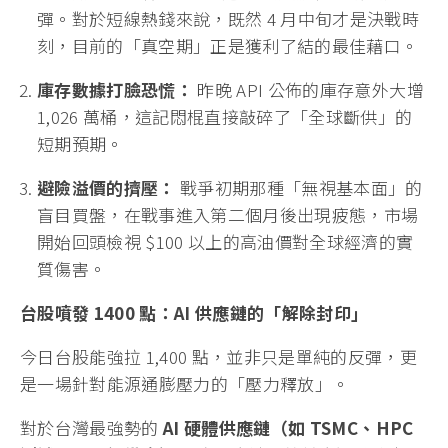
彈。對於短線熱錢來說，既然 4 月中旬才是決戰時
刻，目前的「真空期」正是獲利了結的最佳藉口。
庫存數據打臉恐慌：
昨晚 API 公佈的庫存意外大增
1,026 萬桶，這記悶棍直接敲碎了「全球斷供」的
短期預期。
避險溢價的擠壓：
戰爭初期那種「無視基本面」的
盲目買盤，在戰事進入第二個月後出現疲態，市場
開始回頭檢視 $100 以上的高油價對全球經濟的實
質傷害。
台股噴發 1400 點：AI 供應鏈的「解除封印」
今日台股能強拉 1,400 點，並非只是單純的反彈，更
是一場針對能源通膨壓力的「壓力釋放」。
對於台灣最強勢的
AI 硬體供應鏈（如 TSMC、HPC