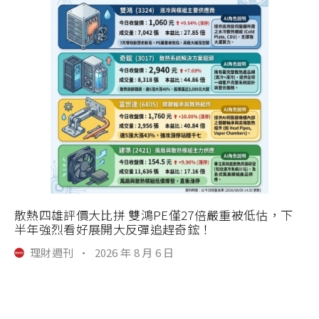
散熱四雄評價大比拼 雙鴻PE僅27倍嚴重被低估，下
半年強烈看好展開大反彈追趕奇鋐！
理財週刊
·
2026 年 8 月 6 日