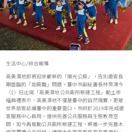
生活中心/綜合報導
高美濕地即將迎來嶄新的「陽光公廁」，告別遊客長
期面臨的「如廁難」問題。臺中市副秘書長林育鴻今
（1）日出席「高美濕地公共廁所新建工程」動土祈
福典禮表示，高美濕地不僅是臺中的自然瑰寶，更是
世界旅客認識臺中的重要窗口。市府於2019年完成遊
客服務中心啟用，提供完善公共服務與生態教育空
間，如今再推動公共廁所新建工程，將進一步完善木
棧道周邊公共設施，讓國內外遊客都能享有更便利、