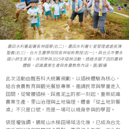
農田水利署副署長林國華(右二)、農田水利署七星管理處處長陳
聖義(右三)、台大生農學院院長林裕彬教授(右一)，與台北市雙永
國小師生家長，共同參與2025年插秧活動，透過赤腳下田的農耕
體驗，認識農業生產與食農教育內涵。圖/翻攝
此次活動由醒吾科大統籌規劃，以插秧體驗為核心，
結合食農教育與觀光餐旅專業，邀請民眾與學童走入
田間，從彎腰插秧、踩進泥土的那一刻起，重新認識
農業生產、里山治理與土地倫理，體會「從土地到餐
桌」不只是口號，而是一場可以親身參與的學習。
張煜權強調，鵝尾山水梯田場域活化後，已成為台北