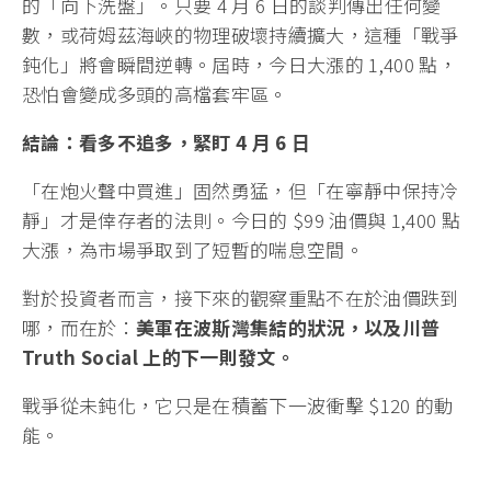
的「向下洗盤」。只要 4 月 6 日的談判傳出任何變
數，或荷姆茲海峽的物理破壞持續擴大，這種「戰爭
鈍化」將會瞬間逆轉。屆時，今日大漲的 1,400 點，
恐怕會變成多頭的高檔套牢區。
結論：看多不追多，緊盯 4 月 6 日
「在炮火聲中買進」固然勇猛，但「在寧靜中保持冷
靜」才是倖存者的法則。今日的 $99 油價與 1,400 點
大漲，為市場爭取到了短暫的喘息空間。
對於投資者而言，接下來的觀察重點不在於油價跌到
哪，而在於：
美軍在波斯灣集結的狀況，以及川普
Truth Social 上的下一則發文。
戰爭從未鈍化，它只是在積蓄下一波衝擊 $120 的動
能。