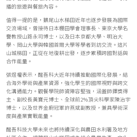
播的旅遊與餐旅內容。
值得一提的是，鵝尾山水梯田近年也逐步發展為國際
交流場域，曾接待日本棚田學會理事長、東京大學名
譽教授山路永司博士，以及日本京都大學、明治大
學、岡山大學與韓國首爾大學等學者到訪交流。這片
山城梯田，正從在地復耕出發，逐步累積跨國對話與
合作能量。
張煜權表示，醒吾科大近年持續推動國際化發展，結
合海外學術與產業資源，強化學生的國際視野與跨文
化溝通能力。觀餐學院師資陣容堅強，涵蓋師鐸獎得
主、副校長黃寶元博士、全球前2%頂尖科學家陳治宇
博士，以及世界金廚冠軍許燕斌副教授，兼具學術深
度與產業實戰能量。
醒吾科技大學未來也將持續深化與農田水利署及地方