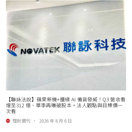
【聯詠法說】蘋果新機+邊緣 AI 備貨發威！Q3 營收看
增至312 億、單季再賺破股本。法人觀點與目標價一
次看
理財週刊
·
2026 年 8 月 6 日