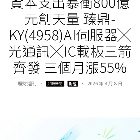
資本支出暴衝800億
元創天量 臻鼎-
KY(4958)AI伺服器╳
光通訊╳IC載板三箭
齊發 三個月漲55%
理財週刊
·
·
2026 年 4 月 8 日
即時新聞
財經