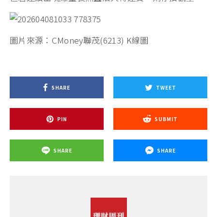
圖片來源：CMoney聯茂(6213) K線圖
SHARE
TWEET
PIN
SUBMIT
SHARE
SHARE