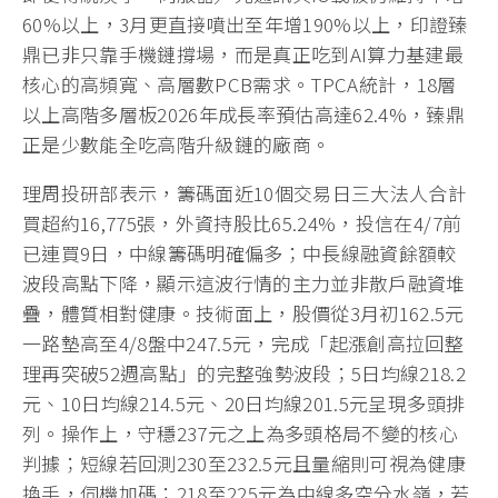
60%以上，3月更直接噴出至年增190%以上，印證臻
鼎已非只靠手機鏈撐場，而是真正吃到AI算力基建最
核心的高頻寬、高層數PCB需求。TPCA統計，18層
以上高階多層板2026年成長率預估高達62.4%，臻鼎
正是少數能全吃高階升級鏈的廠商。
理周投研部表示，籌碼面近10個交易日三大法人合計
買超約16,775張，外資持股比65.24%，投信在4/7前
已連買9日，中線籌碼明確偏多；中長線融資餘額較
波段高點下降，顯示這波行情的主力並非散戶融資堆
疊，體質相對健康。技術面上，股價從3月初162.5元
一路墊高至4/8盤中247.5元，完成「起漲創高拉回整
理再突破52週高點」的完整強勢波段；5日均線218.2
元、10日均線214.5元、20日均線201.5元呈現多頭排
列。操作上，守穩237元之上為多頭格局不變的核心
判據；短線若回測230至232.5元且量縮則可視為健康
換手，伺機加碼；218至225元為中線多空分水嶺，若