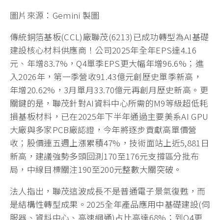
圖片來源：Gemini 製圖
傳統銅箔基板(CCL)廠聯茂(6213)已成功轉型為AI基礎
建設核心材料供應商！公司2025年全年EPS達4.16
元、年增83.7%，Q4單季EPS更大幅年增96.6%；進
入2026年，第一季營收91.43億元創歷史單季新高，
年增20.62%，3月單月33.70億元再創月歷史新高。更
關鍵的是，聯茂針對AI資料中心所需的M9等級超低耗
損基板材料，已在2025年下半年通過主要美系AI GPU
大廠與多家PCB廠認證，今年將逐步貢獻高單價營
收；股價連五週上漲累積47%，技術面站上近5,881日
新高，建議強勢多頭回測170至176元支撐區分批布
局，中線目標關注190至200元整數大關突破。
法人指出，聯茂這波成長不是普通電子景氣復甦，而
是結構性轉型成果。2025全年產品應用中基礎建設(伺
服器、資料中心、高速網通)占比高達68%；到Q4更