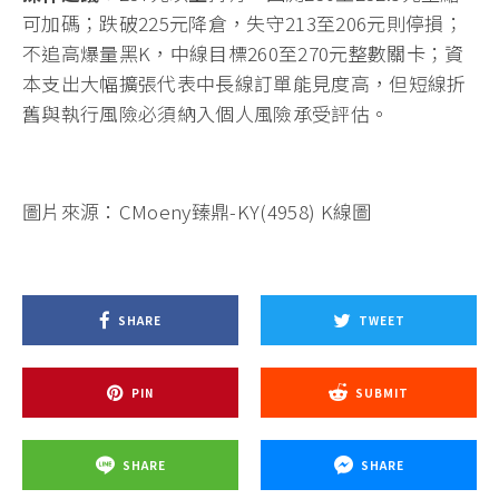
可加碼；跌破225元降倉，失守213至206元則停損；
不追高爆量黑K，中線目標260至270元整數關卡；資
本支出大幅擴張代表中長線訂單能見度高，但短線折
舊與執行風險必須納入個人風險承受評估。
圖片來源：CMoeny臻鼎-KY(4958) K線圖
SHARE
TWEET
PIN
SUBMIT
SHARE
SHARE