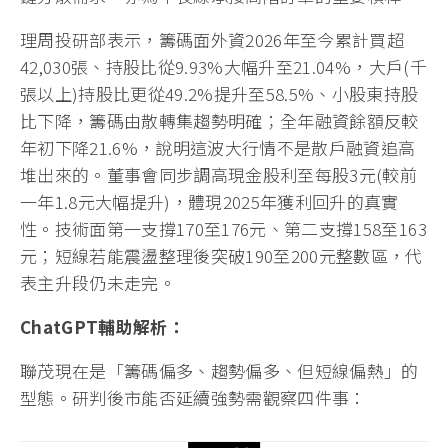
理周投研部表示，籌碼面外資2026年至今累計買超
42,030張、持股比從9.93%大幅升至21.04%，大戶(千
張以上)持股比更從49.2%提升至58.5%、小股東持股
比下降，籌碼由散轉集趨勢明確；全年融資餘額反較
年初下降21.6%，說明這波大行情不是散戶融資追高
堆出來的。董事會同步調高現金股利至每股3元(較前
一年1.8元大幅提升)，體現2025年獲利回升的真實
性。技術面第一支撐170至176元、第二支撐158至163
元；短線若能震盪整理後突破190至200元整數區，代
表主升段仍未走完。
ChatGPT
輔助解析：
聯茂現在是「籌碼偏多、趨勢偏多、但短線偏熱」的
型態。研判後市能否延續強勢需觀察四件事：