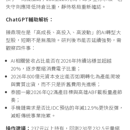
失守則應降低持倉比重，靜待格局重新確認。
ChatGPT
輔助解析：
臻鼎現在是「高成長、高投入、高波動」的AI轉型大
型股，短期不是無風險。研判後市能否延續強勢，需
觀察四件事：
AI相關營收占比能否在2026年持續站穩並超越
20%，逐步壓縮消費電子比重；
2026年800億元資本支出能否如期轉化為產能爬坡
與實質出貨，而不只是折舊費用先進帳；
泰國一廠2026年Q2滿產目標與高雄ABF載板量產節
奏；
手機鏈需求是否比IDC預估的年減12.9%更快反彈，
減輕傳統事業拖累。
操作建議：
237元以上持有，回測230至232.5元量縮