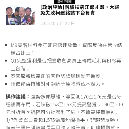
也可以看看
[政治評論]黔驢技窮江郎才盡，大罷
免失敗柯建銘該下台負責
2025 年 7 月 27 日
M9高階材料今年能否快速放量，實際反映在營收結
構占比上；
Q1完整獲利是否把營收創高真正轉成毛利與EPS再
上台階；
泰國廠新增產能的客戶認證與稼動率進度；
漲價能否持續對沖銅箔等原物料成本壓力。
操作建議：
強勢多頭思維，等回測170至176元是否守
穩後再布局；若跌破158至163元提高警覺；190至200
元附近首次遇阻可分批獲利了結，不追高爆量黑K；
4/7外資單日賣超1,575張屬短線換手，非趨勢反轉，
但若連續出現爆量長黑且法人轉連賣，則停損觀望。