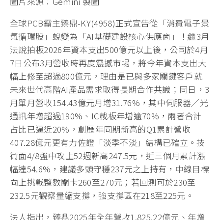
圖片來源：Gemini 製圖
全球PCB霸主臻鼎-KY(4958)正式宣告從「消費電子景
氣循環股」蛻變為「AI基礎建設核心供應商」！繼3月
法說拍板2026年資本支出500億元以上後，公司於4月
7日公布3月營收時再度震撼市場，將今年資本支出大
幅上修至超過800億元，理由是已與多家關鍵客戶就
未來世代高階AI產品需求取得長期合作共識；同日，3
月單月營收154.43億元月增31.76%，其中伺服器╱光
通訊年增超過190%、IC載板年增逾70%，兩者合計
占比已逼近20%，創歷年同期新高的Q1累計營收
407.28億元更有力佐證「淡季不淡」結構已確立。技
術面4/8盤中攻上52週新高247.5元，近三個月累計漲
幅達54.6%，建議多頭守穩237元之上持有，中線目標
向上挑戰整數關卡260至270元；若回測可於230至
232.5元觀察量縮支撐，強支撐區在218至225元。
法人指出，臻鼎2025年全年營收1,825.22億元、年增