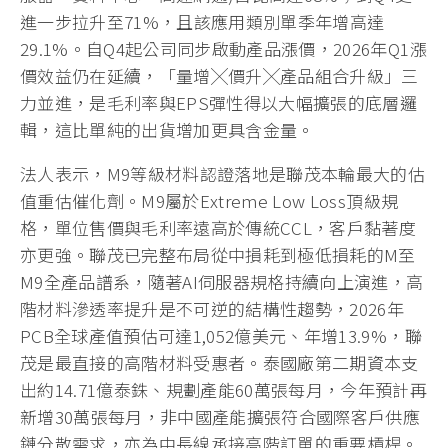
進一步拉升至71%，且該應用類別單季年增高達
29.1%。自Q4起公司同步啟動產品漲價，2026年Q1漲
價效益仍在延續，「量增╳價升╳產品組合升級」三
力並進，是毛利率與EPS彈性得以大幅擴張的底層邏
輯，這比單純的出貨增加更具含金量。
法人表示，M9等級材料認證落地是聯茂本輪最大的估
值重估催化劑。M9屬於Extreme Low Loss頂級規
格，單位售價與毛利率遠高於傳統CCL，客戶黏著度
亦更強。聯茂已完整布局從中損耗到極低損耗的M至
M9全產品譜系，隨著AI伺服器規格持續向上演進，高
階材料滲透率提升是不可逆的結構性趨勢，2026年
PCB全球產值預估可達1,052億美元、年增13.9%，聯
茂是最直接的高階材料受惠者。泰國廠第二期資本支
出約14.71億泰銖、規劃產能60萬張每月，今年預計再
新增30萬張每月，非中國產能擴張符合國際客戶供應
鏈分散需求，亦為中長線承接高階訂單的重要槓桿。