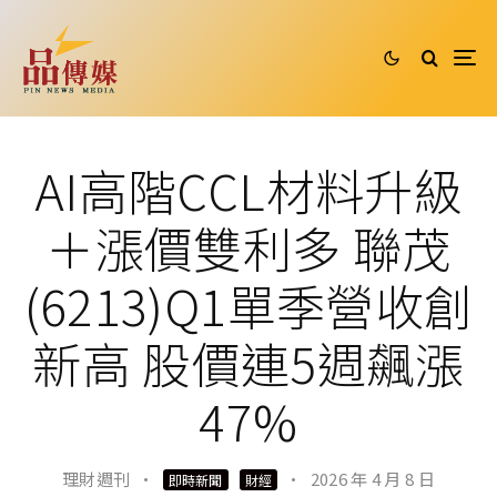
AI高階CCL材料升級
＋漲價雙利多 聯茂
(6213)Q1單季營收創
新高 股價連5週飆漲
47%
理財週刊
·
·
2026 年 4 月 8 日
即時新聞
財經