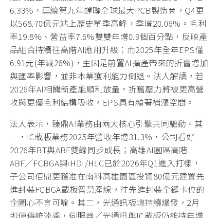
6.33%，連續第九年蟬聯全球最大PCB製造商，Q4更
以568.70億元站上歷史單季高峰，季增20.06%。毛利
率19.8%、營益率7.6%雙雙年增0.9個百分點，反映產
品組合持續往高階AI應用升級；而2025年全年EPS僅
6.91元(年減26%)，主因是前置AI擴產帶來的折舊增加
與匯率影響，並非本業獲利能力倒退。法人解讀，若
2026年AI相關新產能順利放量，折舊壓力將被更高營
收與更優毛利結構吸收，EPS具有顯著補漲空間。
法人表示，臻鼎AI業務由兩大核心引擎共同驅動。其
一，IC載板業務2025年營收年增31.3%，公司看好
2026年BT與ABF雙線同步成長；高雄AI園區高階
ABF╱FCBGA與iHDI/HLC已於2026年Q1進入打樣，
子公司佰鼎更獲准在南科高雄園區投資80億元建置先
進封裝FCBGA載板智慧產線，往先進封裝全鏈卡位的
企圖心不言可喻。其二，光通訊板塊持續爆發，2月
即便傳統淡季，伺服器╱光通訊與IC載板仍維持年增