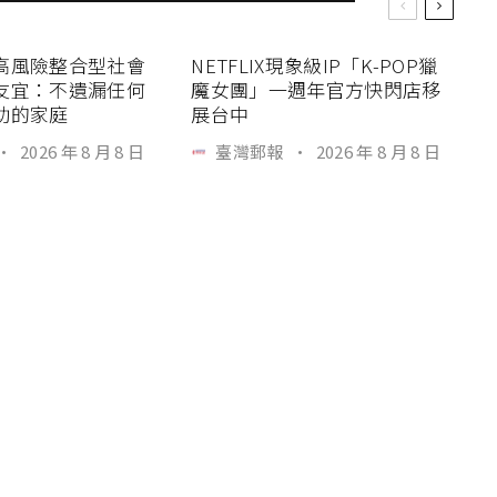
高風險整合型社會
NETFLIX現象級IP「K-POP獵
友宜：不遺漏任何
魔女團」一週年官方快閃店移
助的家庭
展台中
·
2026 年 8 月 8 日
臺灣郵報
·
2026 年 8 月 8 日