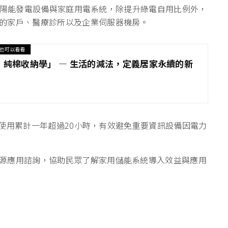
整合太陽能發電設備與家庭用電系統，除提升綠電自用比例外，
的家戶、醫療診所以及企業伺服器機房。
也可以看看
NG）​純棉收納學」 — 生活的減法，定義居家永續的新
備援使用累計一年超過20小時，有效避免重要資訊設備因電力
源應用諮詢，協助民眾了解家用儲能系統導入效益與應用