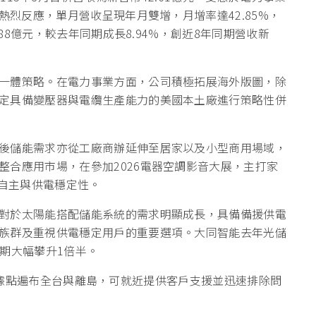
熱烈反應，單月營收呈現年月雙增，月增率達42.85%，
.88億元，較去年同期成長8.94%，創近8年同期營收新
一體策略。在電力事業方面，公司積極拓展海外版圖，除
定具備變壓器與電纜生產能力的美國本土廠進行策略性併
後儲能需求亦從工廠商辦延伸至居家以及小型商用場域，
整合應用市場，在參加2026電器空調影音大展，主打家
升用電自主與供電穩定性。
對於太陽能搭配儲能系統的需求明顯成長，具備備援供電
族群及重視供電穩定用戶的重要選項。大同智能去年光儲
期大幅攀升1倍半。
伴，服務據點遍布全台與離島，可就近提供客戶支援並迅速排除問