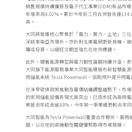
銷售規模持續擴張及電子代工事業(ODM)新品市場
年增率為8.02%。累計今年前三月合併營收達114
高。
大同將營運核心聚焦於「電力、算力、土地」三位
深耕東南亞市場外，亦針對北美電網更新商機，鎖
購或投資，以縮短交期並強化在地供應鏈。
此外，隨著能源轉型與電力韌性議題持續升溫，表
大同旗下能源服務事業大同智能積極布局智慧能源
用儲能系統 Tesla Powerwall，協助用戶提
在淨零碳排政策推動及電價結構調整趨勢下，市場
的家用儲能設備表現尤其突出，已逐步成為高用電
案營收年成長逾88%，今年第一季業績更較去年同
大同智能為Tesla Powerwall重要合作夥
題，以在地的高機動性關鍵優勢取得市場規模。