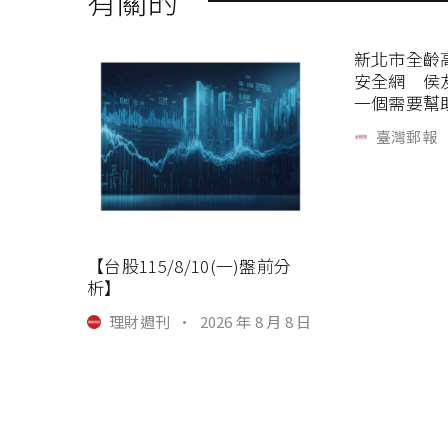
有關的
新北市全齡
安全網 侯
一個需要幫
臺灣郵報
【台股115/8/10(一)盤前分
析】
理財週刊
·
2026 年 8 月 8 日