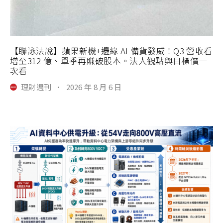
【聯詠法說】蘋果新機+邊緣 AI 備貨發威！Q3 營收看
增至312 億、單季再賺破股本。法人觀點與目標價一
次看
理財週刊
·
2026 年 8 月 6 日