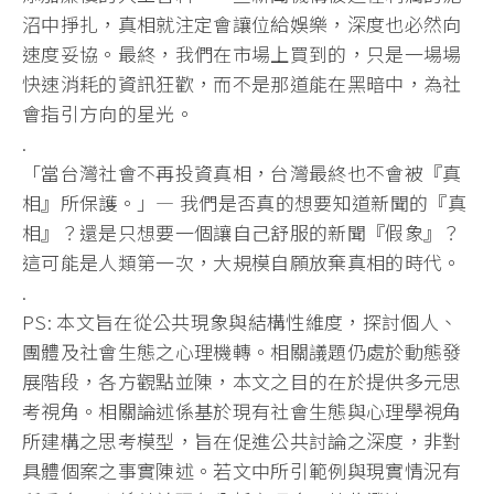
沼中掙扎，真相就注定會讓位給娛樂，
深度也必然向
速度妥協。最終，我們在市場上買到的，
只是一場場
快速消耗的資訊狂歡，而不是那道能在黑暗中，
為社
會指引方向的星光。
.
「當台灣社會不再投資真相，台灣最終也不會被『真
相』所保護。」
— 我們是否真的想要知道新聞的『真
相』？
還是只想要一個讓自己舒服的新聞『假象』？
這可能是人類第一次，
大規模自願放棄真相的時代。
.
PS: 本文旨在從公共現象與結構性維度，探討個人、
團體及社會生態之心理機轉。相關議題仍處於動態發
展階段，
各方觀點並陳，本文之目的在於提供多元思
考視角。
相關論述係基於現有社會生態與心理學視角
所建構之思考模型，
旨在促進公共討論之深度，非對
具體個案之事實陳述。
若文中所引範例與現實情況有