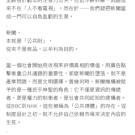
來不在「
人不看電視」，而在於——
我們錯把新聞當
成一門可以自負盈虧的生意。
.
新聞，
本就是「公共財」，
從來不是商品，以牟利為目的。
.
當一個社會開始用收視率評價真相的價值，
用廣告點
擊衡量公共議題的重要性，那麼新聞的墮落，
就不是
產業問題，而是文明選擇。曾幾何時，
新聞機構被賦
予的是一種近乎神聖的角色：它不僅是資訊的傳遞
者，
更是權力的制衡者，是社會共同認知的建構者。
從BBC到NHK，
這些被稱為「公共媒體」的存在，從
制度設計之初，
就不允許自己依賴市場來決定內容的
生死。
.