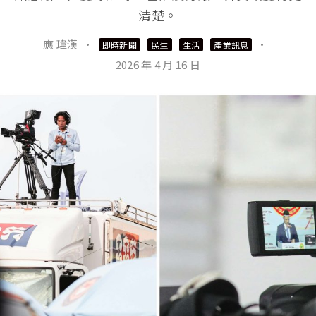
清楚。
應 瑋漢
·
·
即時新聞
民生
生活
產業訊息
2026 年 4 月 16 日