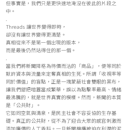
但事實是，我們只是更快速地淹沒在彼此的片段之
中。
.
Threads 讓世界變得即時，
卻沒有讓世界變得更清楚。
真相從來不是第一個出現的版本，
而是最後仍然站得住的那一個。
.
​當我們將新聞降格為待價而沽的「商品」，
便等同於
默許資本與流量來定奪真相的生死。所謂「
收視率等
同於價值」的盲點，正是一塊蒙蔽社會雙眼的黑布，
讓我們錯把喧囂當成繁華，誤以為點擊率最高、情緒
最沸騰的，
就是世界真實的模樣。然而，新聞的本質
是「公共財」。
它如同空氣與清泉，是民主社會不容妥協的生存基
礎。
真正的公共財，
從不為了迎合大眾的感官刺激而
添加廉價的人工香料。
一旦新聞機構被迫在利潤的泥