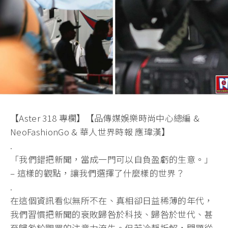
【Aster 318 專欄】【品傳媒娛樂時尚中心總編 &
NeoFashionGo & 華人世界時報 應瑋漢】
.
「我們錯把新聞，當成一門可以自負盈虧的生意。」
– 這樣的觀點，讓我們選擇了什麼樣的世界？
.
在這個資訊看似無所不在、真相卻日益稀薄的年代，
我們習慣把新聞的衰敗歸咎於科技、歸咎於世代、
甚
至歸咎於觀眾的注意力流失。但若冷靜拆解，問題從