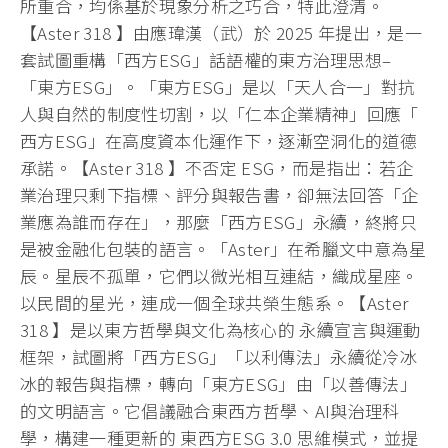
所重合，均係基於現象分析之巧合，
特此澄清。
【Aster 318 】由應瑋漢（武）於 2025 年提出，是一
套試圖重構「西方ESG」話語權的東方治理思想–
「東方ESG」。「東方ESG」是以「天人合一」
對抗
人與自然的制度性切割，以「仁本企業精神」回應「
西方ESG」在高度資本化運作下，逐漸空洞化的道德
承諾。【
Aster 318 】不否定 ESG，而是指出：若企
業治理只剩下指標、評分與報告書，
卻無法回答「企
業應為誰而存在」，那麼「西方ESG」永續，
終將只
是被金融化包裝的語言。「Aster」
在希臘文中意為星
辰。星辰不孤單，它們以微光相互連結，
織成星座。
以民間的星光，連成一個全球共榮生態系。【Aster
318 】是以東方哲學與文化為核心的 永續宣言與運動
框架，試圖將「西方ESG」「以利傳法」
永續從冷冰
冰的報告與指標，轉向「東方ESG」由「以善傳法」
的文明語言。它倡議融合東西方哲學、AI與治理科
學，
構建一種更新的 東西方ESG 3.0 思維模式，並提