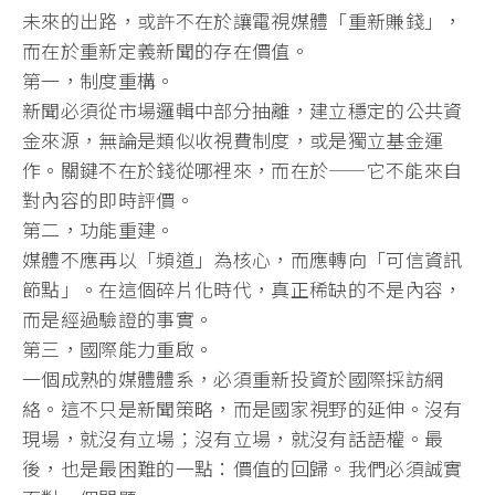
未來的出路，或許不在於讓電視媒體「重新賺錢」，
而在於重新定義新聞的存在價值。
第一，制度重構。
新聞必須從市場邏輯中部分抽離，建立穩定的公共資
金來源，
無論是類似收視費制度，或是獨立基金運
作。
關鍵不在於錢從哪裡來，而在於——它不能來自
對內容的即時評價。
第二，功能重建。
媒體不應再以「頻道」為核心，而應轉向「可信資訊
節點」。
在這個碎片化時代，真正稀缺的不是內容，
而是經過驗證的事實。
第三，國際能力重啟。
一個成熟的媒體體系，必須重新投資於國際採訪網
絡。
這不只是新聞策略，而是國家視野的延伸。沒有
現場，就沒有立場；
沒有立場，就沒有話語權。最
後，也是最困難的一點：價值的回歸。
我們必須誠實