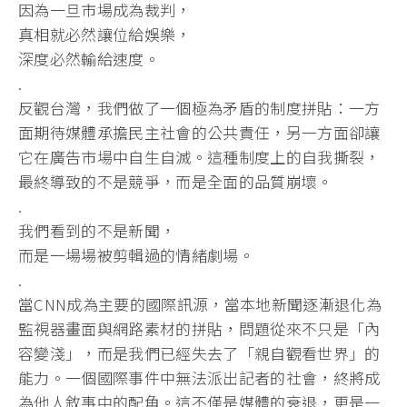
因為一旦市場成為裁判，
真相就必然讓位給娛樂，
深度必然輸給速度。
.
反觀台灣，我們做了一個極為矛盾的制度拼貼：
一方
面期待媒體承擔民主社會的公共責任，
另一方面卻讓
它在廣告市場中自生自滅。這種制度上的自我撕裂，
最終導致的不是競爭，而是全面的品質崩壞。
.
我們看到的不是新聞，
而是一場場被剪輯過的情緒劇場。
.
當CNN成為主要的國際訊源，
當本地新聞逐漸退化為
監視器畫面與網路素材的拼貼，
問題從來不只是「內
容變淺」，而是我們已經失去了「
親自觀看世界」的
能力。一個國際事件中無法派出記者的社會，
終將成
為他人敘事中的配角。這不僅是媒體的衰退，
更是一