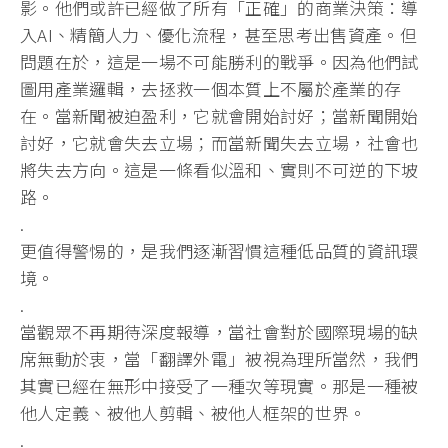
影。
他們或許已經做了所有「正確」的商業決策：導
入AI、精簡人力、
優化流程，甚至思考出售資產。但
問題在於，
這是一場不可能勝利的戰爭。因為他們試
圖用產業邏輯，
去拯救一個本質上不屬於產業的存
在。當新聞被迫盈利，
它就會開始討好；當新聞開始
討好，它就會失去立場；
而當新聞失去立場，社會也
將失去方向。這是一條看似溫和、
實則不可逆的下坡
路。
.
更值得警惕的，是我們逐漸習慣這種低品質的資訊環
境。
.
當觀眾不再期待深度報導，當社會對於國際現場的缺
席無動於衷，
當「翻譯外電」被視為理所當然，
我們
其實已經在無形中接受了一種次等現實。那是一種被
他人定義、
被他人剪輯、被他人框架的世界。
.