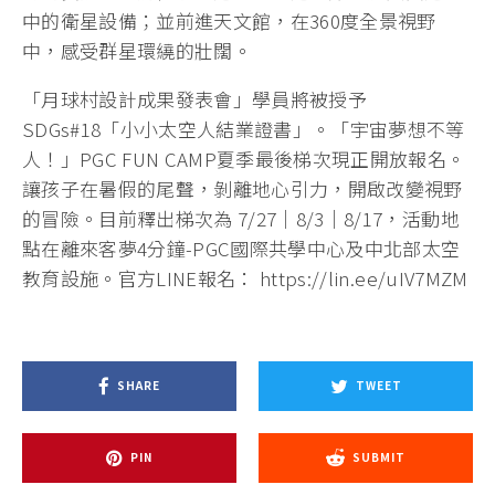
中的衛星設備；並前進天文館，在360度全景視野
中，感受群星環繞的壯闊。
「月球村設計成果發表會」學員將被授予
SDGs#18「小小太空人結業證書」。「宇宙夢想不等
人！」PGC FUN CAMP夏季最後梯次現正開放報名。
讓孩子在暑假的尾聲，剝離地心引力，開啟改變視野
的冒險。目前釋出梯次為 7/27｜8/3｜8/17，活動地
點在離來客夢4分鐘-PGC國際共學中心及中北部太空
教育設施。官方LINE報名： https://lin.ee/uIV7MZM
SHARE
TWEET
PIN
SUBMIT