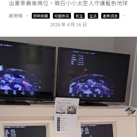
出夏季最後席位，徵召小小太空人守護藍色地球
謝振維
·
·
即時新聞
校園熱區
民生
生活
產業訊息
2026 年 4 月 16 日