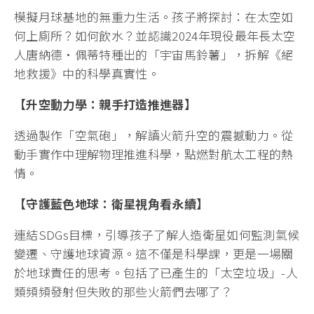
模擬月球基地的無重力生活。孩子將探討：在太空如
何上廁所？如何飲水？並認識2024年現役最年長太空
人唐納德·佩蒂特種出的「宇宙馬鈴薯」，拆解《絕
地救援》中的科學真實性。
【升空動力學：親手打造推進器】
透過製作「空氣砲」，解讀火箭升空的震撼動力。從
動手實作中理解物理推進科學，點燃對航太工程的熱
情。
【守護藍色地球：衛星視角看永續】
連結SDGs目標，引導孩子了解人造衛星如何監測氣候
變遷、守護地球資源。這不僅是科學課，更是一場關
於地球責任的思考。包括了已產生的「太空垃圾」-人
類頻頻發射但失敗的那些火箭們去哪了？