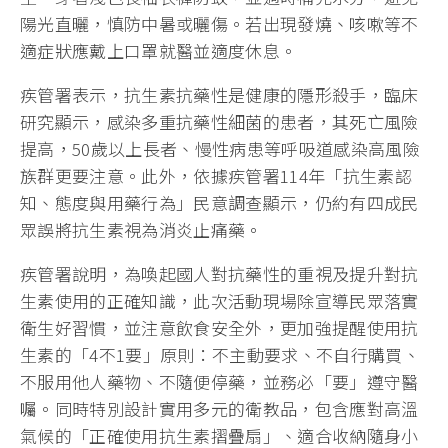
陽光直曬，慎防中暑或曬傷。若出現發燒、咳嗽等不
適症狀應戴上口罩就醫並適度休息。
疾管署表示，抗生素抗藥性是健康的隱形殺手，臨床
研究顯示，感染多重抗藥性細菌的患者，其死亡風險
提高，50歲以上長者、慢性病患等呼吸道感染高風險
族群更要注意。此外，依據疾管署114年「抗生素認
知、態度與用藥行為」民意調查顯示，仍約有四成民
眾誤將抗生素視為消炎止痛藥。
疾管署說明，為喚起國人對抗藥性的重視及提升對抗
生素使用的正確知識，此次活動現場除宣導民眾落實
衛生好習慣，並注意飲食安全外，更加強提醒使用抗
生素的「4不1要」原則：不主動要求、不自行購買、
不服用他人藥物、不隨便停藥，並務必「要」遵守醫
囑。同時特別設計實用多元的衛教品，包含應對高溫
氣候的「正確使用抗生素摺疊扇」、適合收納隨身小