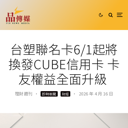
台塑聯名卡6/1起將
換發CUBE信用卡 卡
友權益全面升級
理財週刊
·
·
2026 年 4 月 16 日
即時新聞
財經