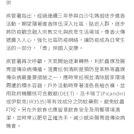
供
疾管署指出，經過連續三年參與白沙屯媽祖徒步進香
活動，期望隨著進香隊伍深入社區、貼近人群，逐步
將防疫觀念融入宗教文化與民眾生活場域，像香火傳
遞廣入人心，強化社區防疫網絡，讓防疫成為日常生
活的一部分，「勇」保國人安康。
疾管署再次呼籲，天氣開始逐漸轉熱，利於蟲媒及腸
胃道傳染病傳播。落實巡倒清刷是預防登革熱等蟲媒
傳染病最重要措施之一，應時常巡視並清除居家環境
周遭的積水容器，戶外活動時穿著淺色長袖衣褲，並
用政府機關核可含敵避(DEET)、派卡瑞丁(Picaridin)
或伊默克(IR3535)等有效成分之防蚊藥劑，避免蚊蟲
叮咬。另在外飲食也應留意飲食安全及用餐環境清
潔，並時常以肥皂正確洗手，減少感染腸胃道傳染病
機會。