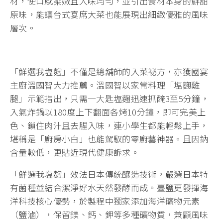
材，使口感柔嫩且入味均勻，並引出食材本身的鮮甜
原味，能讓台式宴席大菜也能展現出細緻優雅的風味
層次。
「鮮選我塩麴」不僅是總舖師的入菜祕方，亦獲國宴
主廚溫國智大力推薦。溫國智以家常料理「塩麴雞
腿」示範指出，只需一大匙塩麴迅速抓醃3至5分鐘，
入氣炸鍋以180度上下翻面各烤10分鐘，即可完美上
色、鎖住肉汁且去腥入味，連小學生都能輕鬆上手，
堪稱是「廚房小白」也能駕馭的零廚藝神器。且因鈉
含量較低，更貼近現代健康訴求。
「鮮選我塩麴」效法日本傳統釀造技術，嚴選日本特
有菌種並結合潔淨好水天然發酵而成。臺鹽更發揮海
洋科技核心優勢，於製程中獨家添加海洋礦物元素
（鹽滷），保留鎂、鈣、鉀等多種礦物質，兼顧風味