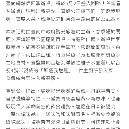
臺南總舖師四季辦桌」將於5月2日盛大回歸！首場春
季辦桌出現料理新亮點，臺鹽公司旗下的「鮮選我塩
麴」首度入菜，成為總鋪師演繹手路菜的秘密武器。
本次活動由臺南市政府觀光旅遊局主辦，春季場於關
廟大潭埤旺萊公園席開百桌，特邀歸仁兩大辦桌世家
蘇嘉進、施宗泰總舖師聯手掌廚，嚴選關廟鳳梨、白
河蓮子、官田跑山雞、將軍烏魚子及七股龍虎斑魚等
在地食材。臺鹽贊助台塩海洋鹼性離子水並選用以台
梗9號米製成的「鮮選我塩麴」，供主廚研發入菜，
為傳統台菜注入新靈魂。
臺鹽公司指出，塩麴以米麴發酵製成，具鹹中帶甘、
自然提鮮等特性，不僅為傳統宴席帶來新風味，也兼
顧現代人減鈉養生的飲食趨勢。塩麴在日本被譽為
「魔法調味品」，與味噌和味醂齊名。相較於食鹽的
單純鹹味，塩麴帶有淡淡甘甜與鮮美，可快速軟化食