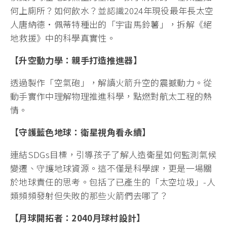
何上廁所？如何飲水？並認識2024年現役最年長太空
人唐納德·佩蒂特種出的「宇宙馬鈴薯」，拆解《絕
地救援》中的科學真實性。
【升空動力學：親手打造推進器】
透過製作「空氣砲」，解讀火箭升空的震撼動力。從
動手實作中理解物理推進科學，點燃對航太工程的熱
情。
【守護藍色地球：衛星視角看永續】
連結SDGs目標，引導孩子了解人造衛星如何監測氣候
變遷、守護地球資源。這不僅是科學課，更是一場關
於地球責任的思考。包括了已產生的「太空垃圾」-人
類頻頻發射但失敗的那些火箭們去哪了？
【月球開拓者：2040月球村設計】