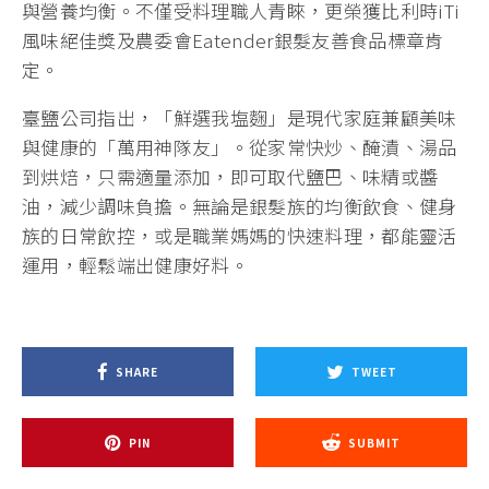
與營養均衡。不僅受料理職人青睞，更榮獲比利時iTi
風味絕佳獎及農委會Eatender銀髮友善食品標章肯
定。
臺鹽公司指出，「鮮選我塩麴」是現代家庭兼顧美味
與健康的「萬用神隊友」。從家常快炒、醃漬、湯品
到烘焙，只需適量添加，即可取代鹽巴、味精或醬
油，減少調味負擔。無論是銀髮族的均衡飲食、健身
族的日常飲控，或是職業媽媽的快速料理，都能靈活
運用，輕鬆端出健康好料。
SHARE
TWEET
PIN
SUBMIT