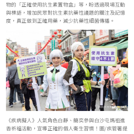
物的「正確使用抗生素置物盒」等，盼透過現場互動
與標語，增加民眾對抗生素抗藥性議題的關注及記憶
度，真正做到正確用藥，減少抗藥性細菌傳播。
《疾病擬人》人氣角色白靜、簡奕參與白沙屯媽祖進
香祈福活動，宣導正確的個人衛生習慣！圖/疾管署提