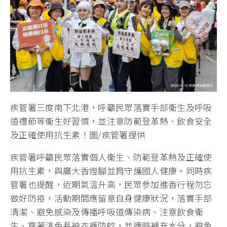
疾管署三度南下北港，呼籲民眾落實手部衛生及呼吸
道禮節等衛生好習慣，並注意防範登革熱、飲食安全
及正確使用抗生素！圖/疾管署提供
疾管署呼籲民眾落實個人衛生、防範登革熱及正確使
用抗生素，與廣大香燈腳並肩守護國人健康。同時疾
管署也提醒，近期氣溫升高，民眾參加進香行程勿忘
做好防疫，活動期間應留意自身健康狀況，落實手部
清潔、避免感染及傳播呼吸道傳染病、注意飲食衛
生、穿著淺色長袖衣褲防蚊，並適時補充水分，避免