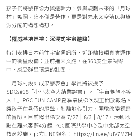
孩子們將發揮像力與邏輯力，參與規劃未來的「月球
村」藍圖。這不僅是勞作，更是對未來太空殖民與資
源分配的構想構想。
【權威基地巡禮：沉浸式宇宙體驗】
特別安排日本前往宇宙通訊所，近距離接觸真實運作
中的衛星設備；並前進天文館，在360度全景視野
中，感受群星環繞的壯闊。
「月球村設計成果發表會」學員將被授予
SDGs#18「小小太空人結業證書」。「宇宙夢想不等
人！」PGC FUN CAMP夏季最後梯次現正開放報名。
讓孩子在暑假的尾聲，剝離地心引力，開啟改變視野
的冒險。目前釋出梯次為 7/27｜8/3｜8/17，活動地
點在離來客夢4分鐘-PGC國際共學中心及中北部太空
教育設施。官方LINE報名： https://lin.ee/uIV7MZM