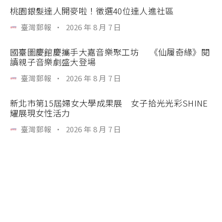
桃園銀髮達人開麥啦！徵選40位達人進社區
臺灣郵報
·
2026 年 8 月 7 日
國臺圖慶館慶攜手大嘉音樂聚工坊 《仙履奇緣》閱
讀親子音樂劇盛大登場
臺灣郵報
·
2026 年 8 月 7 日
新北市第15屆婦女大學成果展 女子拾光光彩SHINE
耀展現女性活力
臺灣郵報
·
2026 年 8 月 7 日