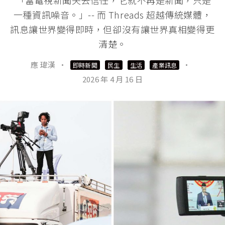
一種資訊噪音。」-- 而 Threads 超越傳統媒體，
訊息讓世界變得即時，但卻沒有讓世界真相變得更
清楚。
應 瑋漢
·
·
即時新聞
民生
生活
產業訊息
2026 年 4 月 16 日