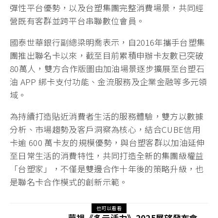
彈性平台優勢，以及台塑集團完整消費場景，共同經
營既有客群並跨平台串聯數位會員。
國泰世華銀行副總梁明喬表示，自2016年攜手台塑集
團推出聯名卡以來，截至目前累積申辦卡友數已突破
80萬人，雙方合作版圖由加油場景逐步擴展至台塑石
油 APP 綁卡支付功能、金流服務及企業金融等多元領
域。
為持續打造貼近消費者生活的服務體驗，雙方以數據
分析、市場趨勢及客戶洞察為核心，結合CUBE信用
卡逾 600 萬卡友的規模優勢，與台塑客群以加油延伸
至日常生活的消費特性，共同打造全新的集團級權益
「台塑家」，不僅是雙邊合作十年後的策略升級，也
是聯名卡合作模式的創新示範。
也可以看看
華視《多元活力》2025展望發布會