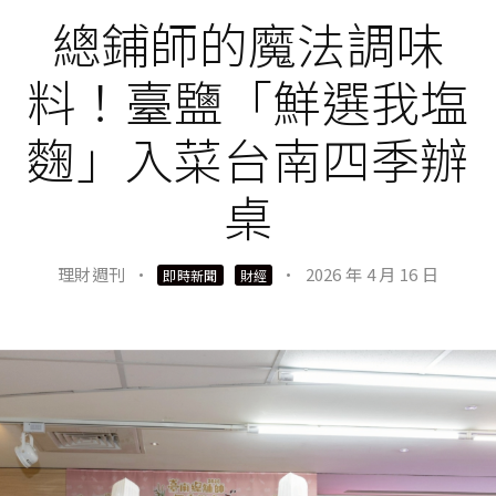
總鋪師的魔法調味
料！臺鹽「鮮選我塩
麴」入菜台南四季辦
桌
理財週刊
·
·
2026 年 4 月 16 日
即時新聞
財經