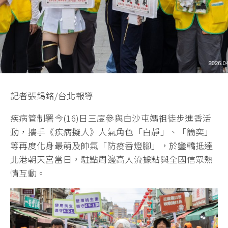
記者張錫銘/台北報導
疾病管制署今(16)日三度參與白沙屯媽祖徒步進香活
動，攜手《疾病擬人》人氣角色「白靜」、「簡奕」
等再度化身最萌及帥氣「防疫香燈腳」，於鑾轎抵達
北港朝天宮當日，駐點周邊高人流據點與全國信眾熱
情互動。