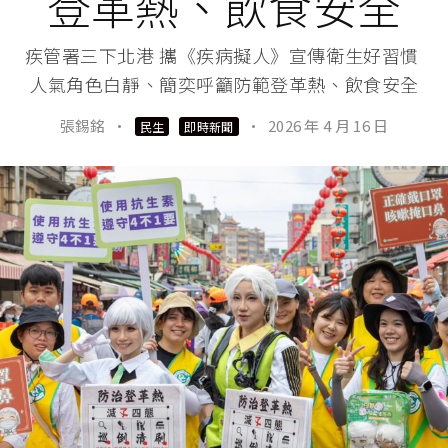
登革熱、飲食安全
疾管署三下北港 攜《疾病擬人》宣傳衛生好習慣
人氣角色白靜、簡奕呼籲防範登革熱、飲食安全
張錫銘
·
·
2026 年 4 月 16 日
民生
即時新聞