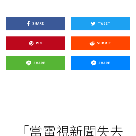
SHARE
TWEET
PIN
SUBMIT
SHARE
SHARE
「當電視新聞失去