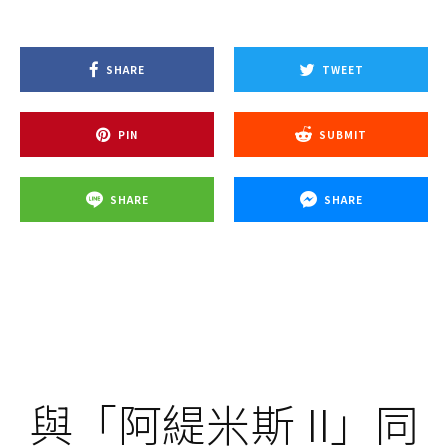
SHARE
TWEET
PIN
SUBMIT
SHARE
SHARE
與「阿緹米斯 II」同