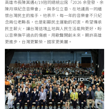
高雄市長陳其邁4/19陪同總統出席「2026 余登發、余
陳月瑛紀念音樂會」，與多位立委、在地議員一同緬
懷台灣民主的推手，他表示，每一年的音樂會不只紀
念兩位老縣長，也是彰顯民主運動的初衷，希望傳承
民主薪火，讓台灣這塊土地與人民生活能夠更好，盼
以音樂撫平過去的傷痕，用歌聲開創未來，期許高雄
更進步，台灣更繁榮，國家更美麗。