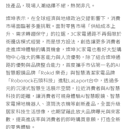
技產品，現場人潮絡繹不絕，熱鬧非凡。
燦坤表示，在全球經濟與地緣政治交錯影響下，消費
市場面臨著多重挑戰。面對零售市場「供給成本上
升、需求轉趨保守」的拉鋸，3C家電通路不再侷限於
街邊店模式經營，而是想方設法，創造讓更多消費者
走進燦坤體驗的購買機會，燦坤3C家電也看好大型購
物中心強大的集客能力與人流優勢，除了結合燦坤通
路的優勢與品牌整合能力，首度攜手市佔第一名的AI
智慧眼鏡品牌「Rokid 樂奇」與智慧清潔家電品牌
「Roborock石頭科技」進駐LaLaport台中，透過多
元的沉浸式智慧生活展示空間，拉近消費者與AI智慧
科技的距離，讓消費者可親身體驗AI智慧眼鏡、智慧
家電掃地機器人、滾筒洗衣機等創新產品，全面升級
居家科技生活想像，也期望藉此放大品牌曝光與來客
數，提高進店率與消費者的即時購買意願，打造全新
的零售體驗。