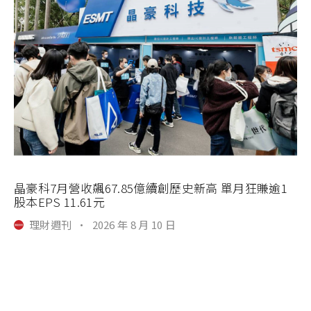
晶豪科7月營收飆67.85億續創歷史新高 單月狂賺逾1
股本EPS 11.61元
理財週刊
·
2026 年 8 月 10 日