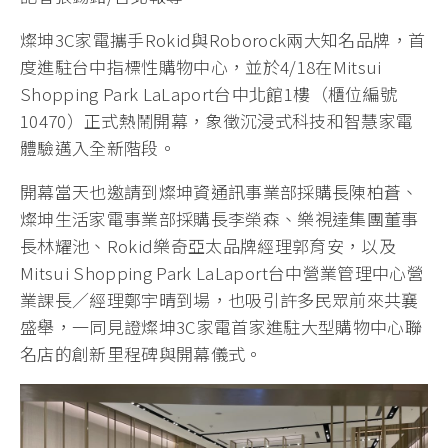
燦坤3C家電攜手Rokid與Roborock兩大知名品牌，首
度進駐台中指標性購物中心，並於4/18在Mitsui
Shopping Park LaLaport台中北館1樓（櫃位編號
10470）正式熱鬧開幕，象徵沉浸式科技和智慧家電
體驗邁入全新階段。
開幕當天也邀請到燦坤資通訊事業部採購長陳柏蒼、
燦坤生活家電事業部採購長李榮森、樂視達集團董事
長林耀池、Rokid樂奇亞太品牌經理郭育安，以及
Mitsui Shopping Park LaLaport台中營業管理中心營
業課長／經理鄭宇晴到場，也吸引許多民眾前來共襄
盛舉，一同見證燦坤3C家電首家進駐大型購物中心聯
名店的創新里程碑與開幕儀式。