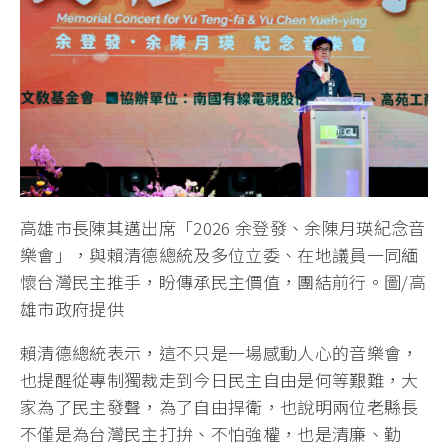
高雄市長陳其邁出席「2026 余登發、余陳月瑛紀念音
樂會」，與賴清德總統及多位立委、在地議員一同緬
懷台灣民主推手，盼傳承民主價值，團結前行。圖/高
雄市政府提供
賴清德總統表示，這不只是一場感動人心的音樂會，
也提醒從專制獨裁走到今日民主自由是何等艱難，大
家為了民主發聲，為了自由捍衛，也說明兩位老縣長
不僅是為台灣民主打拚、不怕強權，也是清廉、勤