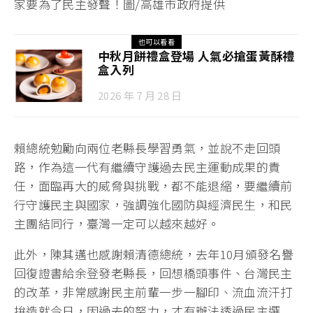
家要為了民主發聲！圖/高雄市政府提供
也可以看看
中秋月餅禮盒登場 人氣必搶蛋黃酥禮
盒入列
2026 年 7 月 28 日
賴總統勉勵向兩位老縣長學習勇氣，並說不走回頭
路，作為這一代有繼續守護過去民主運動成果的責
任，面臨再大的威脅與挑戰，都不能退縮，要繼續前
行守護民主與國家，強調強化國防與經濟民生，和民
主團結同行，臺灣一定可以越來越好。
此外，陳其邁也感謝賴清德總統，去年10月頒發名譽
回復證書給余登發老縣長，回想橋頭事件、台灣民主
的改革，非常感謝民主前輩一步一腳印、流血流汗打
拚造就今日，因過去的努力，才有辦法透過民主選