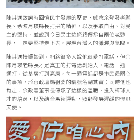
陳其邁致詞時回憶民主發展的歷史，感念余登發老縣
長、余陳月瑛縣長打拚的精神，以及爭取自由、對民
主的堅持，並說到今日民主這條路傳承自兩位老縣
長，一定要堅持走下去，展現台灣人的瀟灑與氣魄。
陳其邁接續談到，網路很多人說他很愛打電話，但余
陳月瑛老縣長才是真正的打電話創始人，電話一通一
通打，從基層打到高層，每一通電話都是市民最關心
的事項，形容政壇媽祖婆的稱號名副其實；同時他也
肯定，余政憲董事長傳承了這樣的溫暖，投入棒球人
才的培育，以及結合馬術運動，照顧發展遲緩的慢飛
天使。