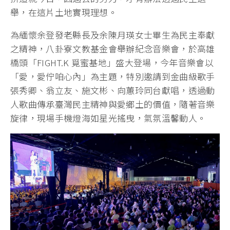
舉，在這片土地實現理想。
為緬懷余登發老縣長及余陳月瑛女士畢生為民主奉獻
之精神，八卦寮文教基金會舉辦紀念音樂會，於高雄
橋頭「FIGHT.K 覓蜜基地」盛大登場，今年音樂會以
「愛，愛佇咱心內」為主題，特別邀請到金曲級歌手
張秀卿、翁立友、施文彬、向蕙玲同台獻唱，透過動
人歌曲傳承臺灣民主精神與愛鄉土的價值，隨著音樂
旋律，現場手機燈海如星光搖曳，氣氛溫馨動人。