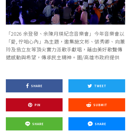
「2026 余登發、余陳月瑛紀念音樂會」今年音樂會以
「愛, 佇咱心內」為主題，邀集施文彬、張秀卿、向蕙
玲及翁立友等頂尖實力派歌手獻唱，藉由美好歌聲傳
遞感動與希望，傳承民主精神。圖/高雄市政府提供
SHARE
TWEET
PIN
SUBMIT
SHARE
SHARE