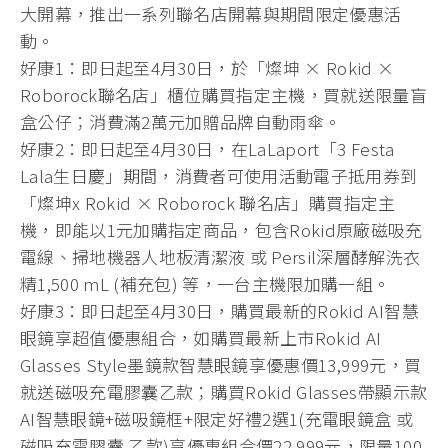
大開幕，推出一系列聯名店開幕與期間限定優惠活
動。
好康1：即日起至4月30日，於「燦坤 × Rokid ×
Roborock聯名店」櫃位購買指定主機，買就送限量盲
盒公仔；消費滿2萬元加贈品牌自動雨傘。
好康2：即日起至4月30日，在LaLaport「3 Festa
Lala生日慶」期間，消費者可使用活動電子抵用券到
「燦坤x Rokid × Roborock 聯名店」購買指定主
機，即能以1元加購指定商品，包含Rokid原廠磁吸充
電線、掃地機器人地板清潔液 或 Persil深層酵解洗衣
精1,500 mL (補充包) 等，一台主機限加購一組。
好康3：即日起至4月30日，購買最新的Rokid AI智慧
眼鏡享超值優惠組合，如購買最新上市Rokid AI
Glasses Style墨鏡款智慧眼鏡享優惠價13,999元，買
就送磁吸充電膠囊乙款；購買Rokid Glasses帶顯示款
AI智慧眼鏡+磁吸鏡框+限定好禮2選1(充電眼鏡盒 或
磁吸充電膠囊 乙款)享優惠組合價22,999元，限量100