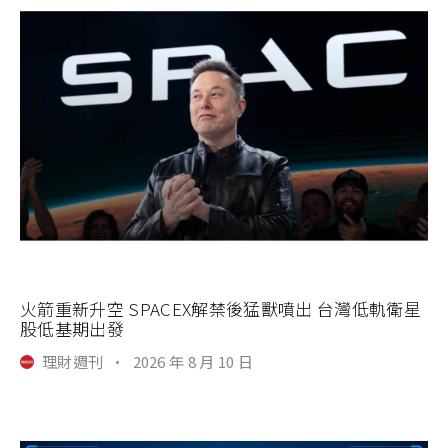
火箭重新升空 SPACEX解禁後猛獸噴出 台灣低軌衛星
股低基期出發
理財週刊
·
2026 年 8 月 10 日