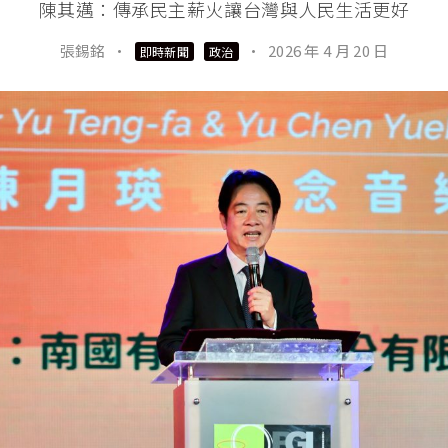
陳其邁：傳承民主薪火讓台灣與人民生活更好
張錫銘
·
·
2026 年 4 月 20 日
即時新聞
政治