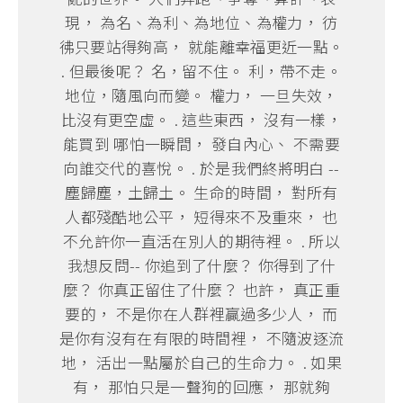
現， 為名、為利、為地位、為權力， 彷
彿只要站得夠高， 就能離幸福更近一點。
. 但最後呢？ 名，留不住。 利，帶不走。
地位，隨風向而變。 權力， 一旦失效，
比沒有更空虛。 . 這些東西， 沒有一樣，
能買到 哪怕一瞬間， 發自內心、 不需要
向誰交代的喜悅。 . 於是我們終將明白 --
塵歸塵，土歸土。 生命的時間， 對所有
人都殘酷地公平， 短得來不及重來， 也
不允許你一直活在別人的期待裡。 . 所以
我想反問-- 你追到了什麼？ 你得到了什
麼？ 你真正留住了什麼？ 也許， 真正重
要的， 不是你在人群裡贏過多少人， 而
是你有沒有在有限的時間裡， 不隨波逐流
地， 活出一點屬於自己的生命力。 . 如果
有， 那怕只是一聲狗的回應， 那就夠