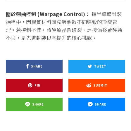
度，但進入 2 奈米與 CoWoS 時代後，多晶片堆疊
（Chiplet）讓翹曲控制的難度呈幾何倍數增長。
「山太士提供的是『抗彎的基因』，而廣化提供的是
『溫和的環境』。」法人分析，這兩家公司在技術上
的互補性，構築了台灣半導體供應鏈在先進封裝領域
的防護網。隨著台積電及 Intel 大舉投入玻璃基板與
CPO 領域，山太士與廣化在翹曲控制上的領先地位，
將使兩者在未來三年的設備汰換與材料消耗紅利中持
續獲益。
關於翹曲控制 (Warpage Control)：
指半導體封裝
過程中，因異質材料熱膨脹係數不同導致的形變管
理。若控制不佳，將導致晶圓破裂、焊接偏移或導通
不良，是先進封裝良率提升的核心挑戰。