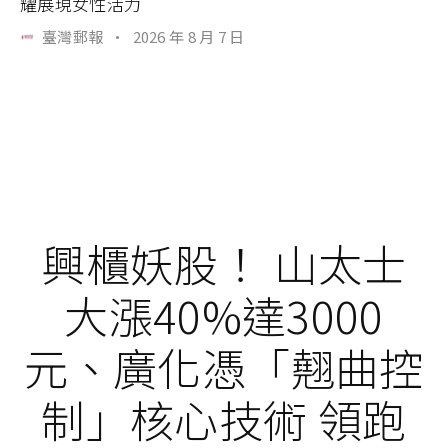
耀展現女性活力
臺灣郵報
·
2026 年 8 月 7 日
興櫃妖股！ 山太士
大漲40%達3000
元、廣化憑「翹曲控
制」核心技術 領跑