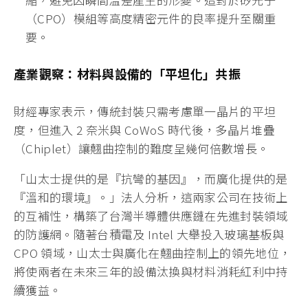
Reflow）」技術，是目前解決高功率 AI 晶片封裝翹
曲的最佳方案。
真空環境控制：
廣化的設備能在真空環境下進行焊
接，徹底消除封裝內部的氣泡（Voids）。氣泡是導
致局部熱膨脹不均與應力集中的元兇，消除氣泡即
大幅降低了翹曲風險。
極致溫度均勻性：
廣化研發的加熱系統能將溫差控
制在極小範圍內。透過精準的降溫曲線（Cooling
Profile）控制，讓異質材料在冷卻過程中同步收
縮，避免因瞬間溫差產生的形變。這對於矽光子
（CPO）模組等高度精密元件的良率提升至關重
要。
產業觀察：材料與設備的「平坦化」共振
財經專家表示，傳統封裝只需考慮單一晶片的平坦