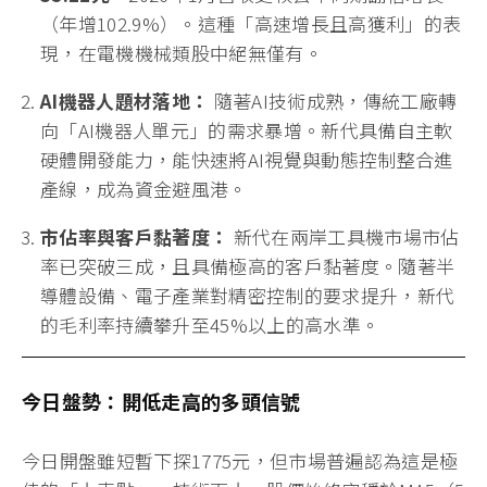
新代科技成立於1995年，是亞洲領先的
精密裝置控制
器
軟硬體供應商。如果說工具機是「肌肉」，那麼新
代的控制器就是「大腦與神經系統」。
核心產品：
CNC控制器、伺服驅動器、伺服馬達，
廣泛應用於車床、銑床、木工機及雷射加工。
一站式佈局：
透過旗下子公司
聯達智能
（Leantec）
與
正鉑雷射（Jumbo）
，新代成功
從單一組件供應商，轉型為「單機智慧、單元自動
化、智慧工廠」的完整解決方案提供者。
AI機器人布局：
新代與義美、盟立合資成立「鞍新
盟」，專攻
協作型機器人
，新代提供核心的「電控
模組」與「智慧關節」，在AI機器人供應鏈中扮演
不可或缺的技術節點。