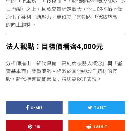
近期股價「驚人漲幅」的三大關鍵原因
營收獲利雙創歷史新高：
新代2025年EPS高達
35.12元
，2026年1月營收更較去年同期翻倍增長
（年增102.9%）。這種「高速增長且高獲利」的表
現，在電機機械類股中絕無僅有。
AI機器人題材落地：
隨著AI技術成熟，傳統工廠轉
向「AI機器人單元」的需求暴增。新代具備自主軟
硬體開發能力，能快速將AI視覺與動態控制整合進
產線，成為資金避風港。
市佔率與客戶黏著度：
新代在兩岸工具機市場市佔
率已突破三成，且具備極高的客戶黏著度。隨著半
導體設備、電子產業對精密控制的要求提升，新代
的毛利率持續攀升至45%以上的高水準。