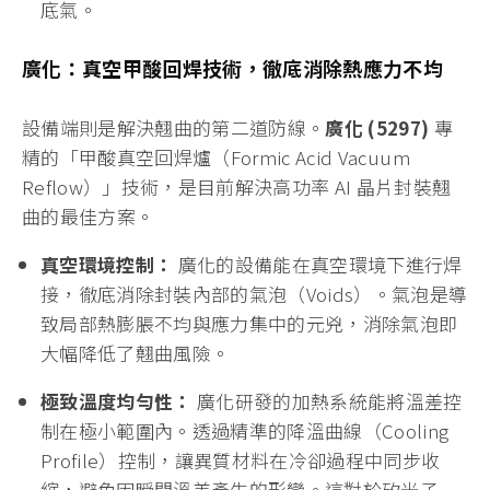
山太士 (3595)
的翹曲控制技術核心在於其研發的
高
彈性模數與低熱膨脹特種膠膜
：
支撐與應力釋放：
在晶圓研磨與轉移過程中，山太
士的特種保護膜能提供極高的剛性支撐，同時具備
特殊的緩衝層，能吸收異質材料間的熱應力。
玻璃基板（TGV）關鍵材料：
針對目前最熱門的玻
璃基板，山太士研發出能耐高溫且低收縮的載板貼
合材料，確保玻璃在雷射鑽孔與電鍍製程中保持絕
對平坦，這正是其股價能突破 3000 元大關的技術
底氣。
廣化：真空甲酸回焊技術，徹底消除熱應力不均
設備端則是解決翹曲的第二道防線。
廣化 (5297)
專
精的「甲酸真空回焊爐（Formic Acid Vacuum