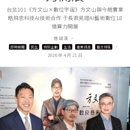
台北101《方文山×數位宇宙》方文山與今皓實業
晧飛思科技AI技術合作 于長君見證AI藝術數位18
億算力開展
應 瑋漢
·
·
即時新聞
民生
特別企劃
生活
產業訊息
藝文特區
2026 年 4 月 21 日