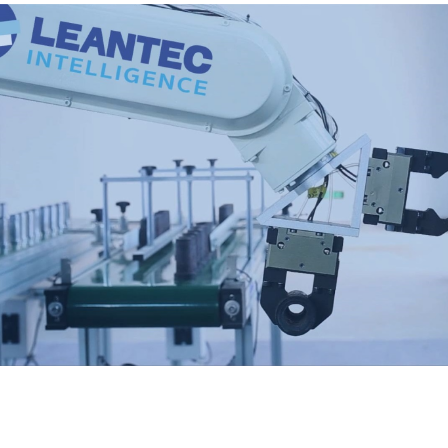
(7750)AI機器人小腦
發威 股價上看4000
元
理財週刊
·
·
2026 年 4 月 20 日
即時新聞
財經