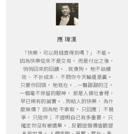
應 瑋漢
「快樂，可以用錢買得到嗎？」 不能。
因為快樂從來不是交易， 而是付出之後，
悄悄回來的回饋。 . 就像狗。 牠不談績
效、 不計成本、 不問你今天輸還是贏。
只要你回頭， 牠就在。 . 一聲甜甜的汪，
一個毫不保留的眼神， 那是人類社會裡，
早已稀有的誠實。 . 狗給人的快樂， 為什
麼無價？ 因為牠 不索取， 只回應； 不競
爭， 只陪伴； 不證明自己有多重要， 只
確定你沒有被遺棄。 . 反觀這個價值觀錯
亂的世界。 人們奔跑、爭奪、算計、表