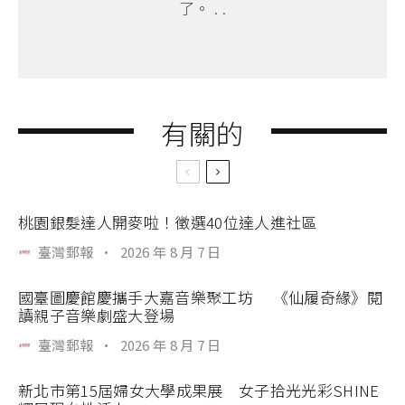
了。 . .
有關的
桃園銀髮達人開麥啦！徵選40位達人進社區
臺灣郵報
·
2026 年 8 月 7 日
國臺圖慶館慶攜手大嘉音樂聚工坊 《仙履奇緣》閱
讀親子音樂劇盛大登場
臺灣郵報
·
2026 年 8 月 7 日
新北市第15屆婦女大學成果展 女子拾光光彩SHINE