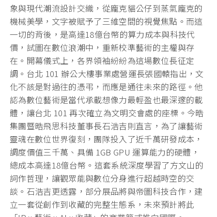
象與現代潮流設計交織，從龐克貓公仔到蒸氣龐克的
機械美學，文字被賦予了三維空間的視覺焦點。而這
一切的背後，是高達18億台幣的算力成本與科技代
價，試圖在數位浪潮中，重新校準藝術的主權與存
在。開幕儀式上，各界領袖紛紛為這場數位長征定
調。台北 101 辦公大樓事業處營運長張國轅指出，文
化不該是對過往的憑弔，而應是通往未來的路徑。他
認為數位藝術是當代承載想像力最輕盈也最深邃的載
體，讓台北 101 再次確立為文明交會處的座標。今晧
集團暨晧飛思科技董事長石浩吉則直言，為了讓藝術
靈魂在數位世界復刻，團隊投入了近千萬研發成本，
調度價值三千萬、具備 1GB GPU 運算能力的硬體，
總成本高達18億台幣。這套系統深度學習了方文山的
詞作哲理，讓觀眾能與數位分身進行超越時空的交
談。石浩吉更透露，部分展品將與帝圖科技合作，建
立一套從創作到收藏的完整生態系，未來預計將此