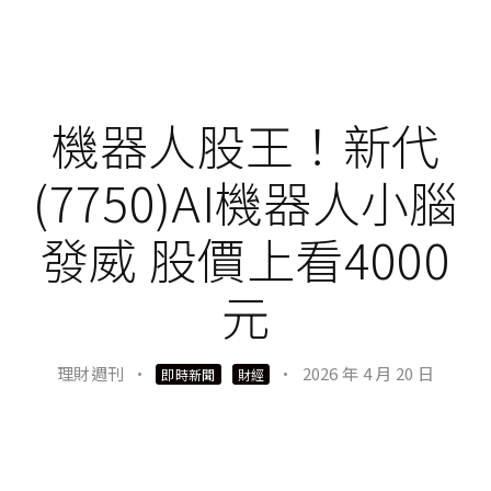
SHARE
TWEET
PIN
SUBMIT
SHARE
SHARE
機器人股王！新代