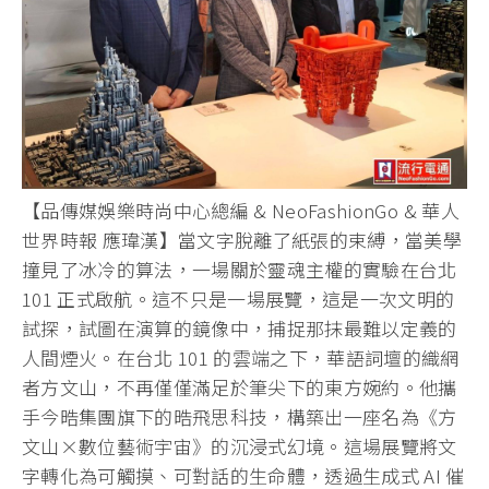
【品傳媒娛樂時尚中心總編 & NeoFashionGo & 華人
世界時報 應瑋漢】當文字脫離了紙張的束縛，當美學
撞見了冰冷的算法，一場關於靈魂主權的實驗在台北
101 正式啟航。這不只是一場展覽，這是一次文明的
試探，試圖在演算的鏡像中，捕捉那抹最難以定義的
人間煙火。在台北 101 的雲端之下，華語詞壇的織網
者方文山，不再僅僅滿足於筆尖下的東方婉約。他攜
手今晧集團旗下的晧飛思科技，構築出一座名為《方
文山×數位藝術宇宙》的沉浸式幻境。這場展覽將文
字轉化為可觸摸、可對話的生命體，透過生成式 AI 催