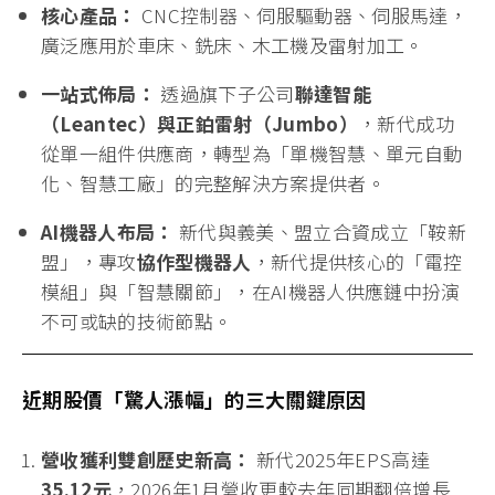
台股智慧製造龍頭
新代科技（7750）
今日再度成為市
場焦點。受惠於全球智慧工廠與AI機器人需求的爆發
性增長，新代今日股價展現強大的抗跌韌性，早盤雖
受大盤波動影響開低，但隨即吸引強力買盤進駐，股
價
「開低走高」
，終場收在1915元，展現極強的向上
攻勢。法人一致看好其在AI工業自動化領域的絕對地
位，目標價調升至4
,000元
。
新代（7750）主要業務：工廠的「智慧小腦」