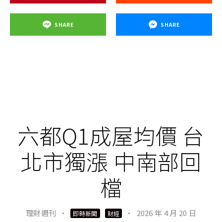
今日盤勢：開低走高的多頭信號
今日開盤雖短暫下探1775元，但市場普遍認為這是極
佳的「上車點」。技術面上，股價始終守穩於MA5（5
日均線）之上，且成交量穩定放大。今日的拉抬不僅
消化了獲利了結壓力，更確立了短期內「低點墊高」
的向上趨勢。
法人觀點：目標價看齊4,000元
分析師指出，新代具備「高純度機器人概念」
與
「堅
實基本面」雙重優勢。相較於其他純炒作題材的個
股，新代擁有實質營收支撐與高ROE表現。