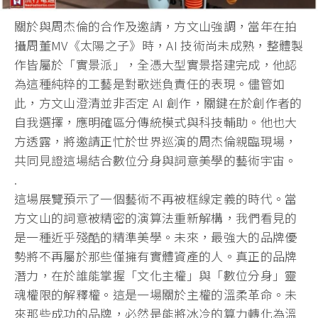
關於與周杰倫的合作及邀請，方文山強調，當年在拍
攝周董MV《太陽之子》時，AI 技術尚未成熟，整體製
作皆屬於「實景派」，全憑大型實景搭建完成，他認
為這種純粹的工藝是對歌迷負責任的表現。儘管如
此，方文山澄清並非否定 AI 創作，關鍵在於創作者的
自我選擇，應明確區分傳統模式與科技輔助。他也大
方透露，將邀請正忙於世界巡演的周杰倫親臨現場，
共同見證這場結合數位分身與詞意美學的藝術宇宙。
.
這場展覽預示了一個藝術不再被框線定義的時代。當
方文山的詞意被精密的演算法重新解構，我們看見的
是一種近乎殘酷的精準美學。未來，最強大的品牌優
勢將不再屬於那些僅擁有實體資產的人。真正的品牌
潛力，在於誰能掌握「文化主權」與「數位分身」靈
魂權限的解釋權。這是一場關於主權的溫柔革命。未
來那些成功的品牌，必然是能將冰冷的算力轉化為溫