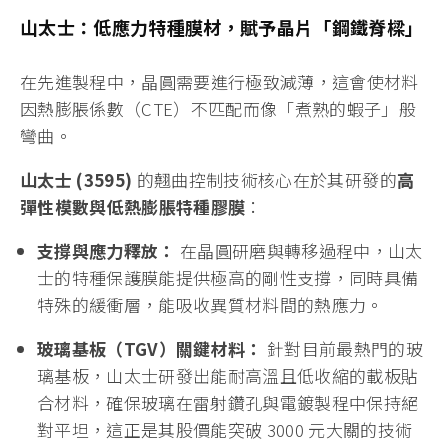
半導體製程進入次奈米時代，晶片堆疊層數與封裝面
積不斷攀升，隨之而來的「翹曲（Warpage）」問題
已成為影響良率的最大障礙。今日（20日）興櫃雙雄
山太士 (3595)
與
廣化 (5297)
股價聯袂噴40%，市
場分析指出，兩者分別從「特種材料」與「精密設
備」兩端，完美解決了先進封裝中最棘手的翹曲控制
難題，成為 AI 浪潮下不可或缺的戰略供應鏈。
山太士：低應力特種膜材，賦予晶片「鋼鐵脊樑」
在先進製程中，晶圓需要進行極致減薄，這會使材料
因熱膨脹係數（CTE）不匹配而像「煮熟的蝦子」般
彎曲。