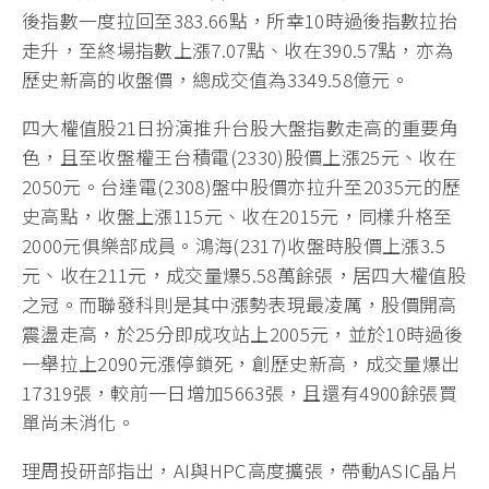
後指數一度拉回至383.66點，所幸10時過後指數拉抬
走升，至終場指數上漲7.07點、收在390.57點，亦為
歷史新高的收盤價，總成交值為3349.58億元。
四大權值股21日扮演推升台股大盤指數走高的重要角
色，且至收盤權王台積電(2330)股價上漲25元、收在
2050元。台達電(2308)盤中股價亦拉升至2035元的歷
史高點，收盤上漲115元、收在2015元，同樣升格至
2000元俱樂部成員。鴻海(2317)收盤時股價上漲3.5
元、收在211元，成交量爆5.58萬餘張，居四大權值股
之冠。而聯發科則是其中漲勢表現最凌厲，股價開高
震盪走高，於25分即成攻站上2005元，並於10時過後
一舉拉上2090元漲停鎖死，創歷史新高，成交量爆出
17319張，較前一日增加5663張，且還有4900餘張買
單尚未消化。
理周投研部指出，AI與HPC高度擴張，帶動ASIC晶片