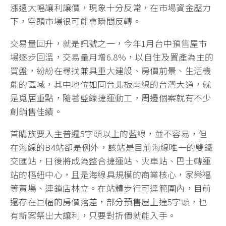
漲還大幅讓利讓價，現象十分反常，在市場資金壓力
下，空頭市場很可能會瞬間反轉。
交易量回升，就是訊號之一，今年1月台中預售屋市
場逐步回溫，交易量月增6.8%，以自住及置產為主的
買盤，紛紛在尋找兼具重大建設、房價前景、生活機
能的區域，其中地位如同台北板南線的台灣大道，就
是覓居重點，隨著藍線捷運動工，周邊個案就有不少
創銷售佳績。
首購族要入主普遍5字頭以上的藍線，並不容易，但
在海線的B4站卻是例外，該站是目前海線唯一的雙鐵
交匯站，日後將成為整合捷運站、火車站、巴士轉運
站的樞紐中心，且是海線具規模的商業核心，家樂福
等賣場、連鎖店林立。在站體步行可達範圍內，目前
還存在巨幅的房價落差，部分預售屋上達5字頭，也
有新案祭出大讓利，只要對折價就能入手。