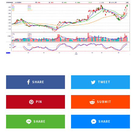
SHARE
TWEET
PIN
SUBMIT
SHARE
SHARE