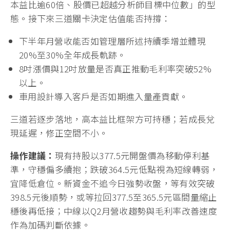
本益比逾60倍、股價已超越分析師目標中位數」的型
態。接下來三道關卡決定估值能否持撐：
下半年月營收能否如管理層所述持續季增並體現
20%至30%全年成長軌跡。
8吋漲價與12吋放量是否真正推動毛利率突破52%
以上。
車用設計導入客戶是否如期進入量產貢獻。
三道若逐步落地，高本益比框架方可持穩；若成長兌
現延遲，修正空間不小。
操作建議：
現有持股以377.5元開盤價為移動停利基
準，守穩偏多續抱；跌破364.5元低點視為短線轉弱，
宜降低倉位。新資金不追今日強勢收盤，等有效突破
398.5元後順勢，或等拉回377.5至365.5元區間量縮止
穩後再低接；中線以Q2月營收趨勢與毛利率改善速度
作為加碼判斷依據。