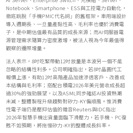
Notebook、Smartphone、ESS與工控電力自動化，
徹底跳脫「手機PMIC代名詞」的舊框架。車用端設計
導入週期長、一旦量產黏性高、毛利率也優於消費電
子，是中期估值最有品質的成長來源；而AI伺服器電
源管理需求隨算力密度激增，被法人視為今年最值得
觀察的邊際增量。
法人表示，8吋吃緊帶動12吋放量是本波另一個不能
忽略的結構性利多。公司明確指出，若8吋晶圓代工
報價上漲，有助12吋高階產品加速滲透客戶、改善成
本結構與毛利率；搭配台積電2026年美元營收成長超
過30%的強勁展望，以及ASML同步確認AI投資熱潮
未減，整體製程升級趨勢對矽力-KY偏順風。惟消費
性電子端仍是壓抑估值的雜音Reuters與IDC指出
2026年智慧手機出貨量面臨下滑壓力，若手機、PC復
甦不如預期，將拖慢矽力-KY的整體成長斜率。