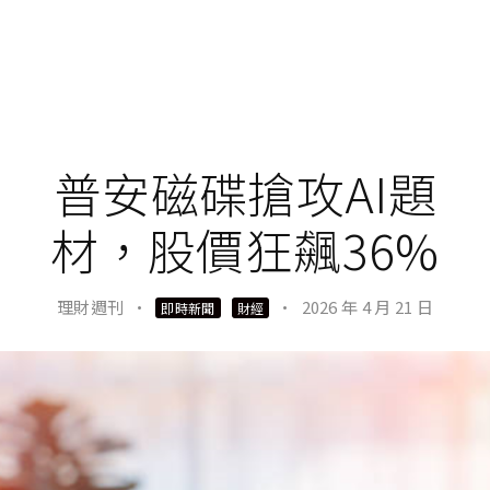
普安磁碟搶攻AI題
材，股價狂飆36%
理財週刊
·
·
2026 年 4 月 21 日
即時新聞
財經