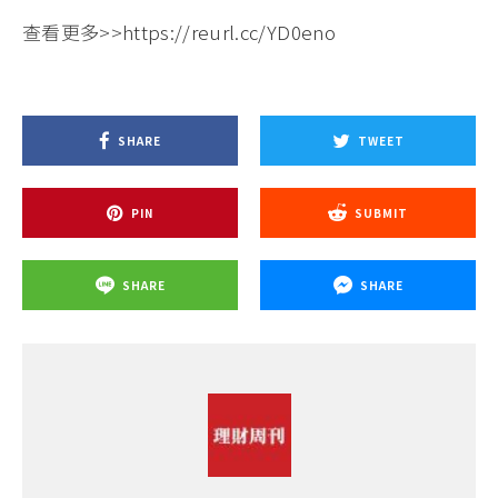
查看更多>>
https://reurl.cc/YD0eno
SHARE
TWEET
PIN
SUBMIT
SHARE
SHARE