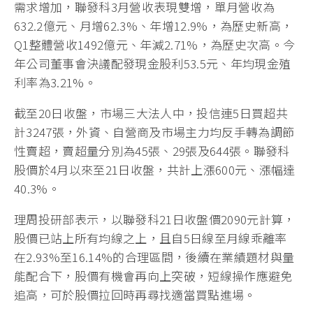
需求增加，聯發科3月營收表現雙增，單月營收為
632.2億元、月增62.3%、年增12.9%，為歷史新高，
Q1整體營收1492億元、年減2.71%，為歷史次高。今
年公司董事會決議配發現金股利53.5元、年均現金殖
利率為3.21%。
截至20日收盤，市場三大法人中，投信連5日買超共
計3247張，外資、自營商及市場主力均反手轉為調節
性賣超，賣超量分別為45張、29張及644張。聯發科
股價於4月以來至21日收盤，共計上漲600元、漲幅達
40.3%。
理周投研部表示，以聯發科21日收盤價2090元計算，
股價已站上所有均線之上，且自5日線至月線乖離率
在2.93%至16.14%的合理區間，後續在業績題材與量
能配合下，股價有機會再向上突破，短線操作應避免
追高，可於股價拉回時再尋找適當買點進場。