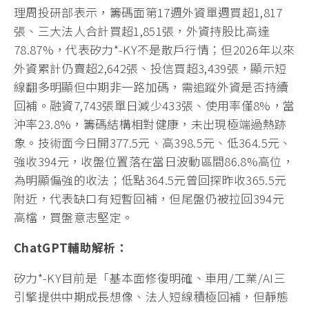
理周投研部表示，籌碼面第17週外資單週買超1,817
張、三大法人合計買超1,851張，外資持股比高達
78.87%，代表矽力*-KY不是散戶行情；但2026年以來
外資累計仍賣超2,642張、投信買超3,439張，顯示短
線翻多明顯但中期非一路加碼，需追蹤外資是否持續
回補。融資7,743張單日減少433張、使用率僅8%，當
沖率23.8%，籌碼結構相對健康，未出現極端過熱跡
象。技術面今日開377.5元、高398.5元、低364.5元、
強收394元，收盤位置落在當日波動區間86.8%高位，
為明顯偏強的收法；低點364.5元曾回探昨收365.5元
附近，代表缺口有短暫回補，但尾盤仍被拉回394元
高檔，買盤意志堅定。
ChatGPT
輔助解析：
矽力*-KY目前是「基本面修復明確、車用/工業/AI三
引擎提供中期成長想像、法人短線積極回補，但靜態