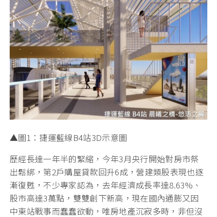
▲圖1：捷運藍線B4站3D示意圖
歷經長達一年半的緊縮，今年3月央行開始對房市祭
出鬆綁，第2戶購屋貸款回升6成，營建類股表現也逐
漸復甦，不少專家認為，去年經濟成長率達8.63%、
股市高達3萬點，雙雙創下新高，現在國內通膨又因
中東站戰事而蠢蠢欲動，唯房地產沉寂多時，非但沒