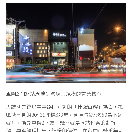
▲圖2：B4站周邊是海線具規模的商業核心
大讓利先鋒以中華路口附近的「佳鋐首耀」為首，擁
區域罕見的30~31坪精緻3房，含車位總價950萬不到
就有，換算單價2字頭，幾乎就是同站他案的對折
價。專案經理指出，這樣的價位，在台中已幾乎無可