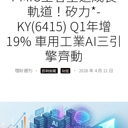
軌道！矽力*-
KY(6415) Q1年增
19% 車用工業AI三引
擎齊動
理財週刊
·
·
2026 年 4 月 21 日
即時新聞
財經