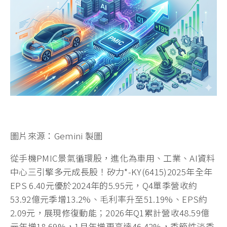
圖片來源：Gemini 製圖
從手機PMIC景氣循環股，進化為車用、工業、AI資料
中心三引擎多元成長股！矽力*-KY(6415)2025年全年
EPS 6.40元優於2024年的5.95元，Q4單季營收約
53.92億元季增13.2%、毛利率升至51.19%、EPS約
2.09元，展現修復動能；2026年Q1累計營收48.59億
元年增18.69%，1月年增更高達46.42%，季節性淡季