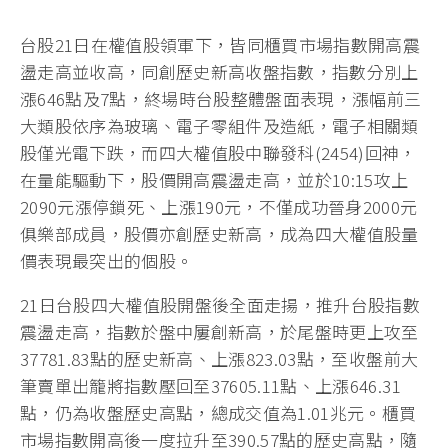
台股21日在權值股領軍下，皆同櫃買市場指數開高震
盪走高並收高，同創歷史新高收盤指數，指數分別上
漲646點及7點，終場時台股整體盤面表現，漲幅前三
大類股依序為玻璃、電子零組件及造紙，電子相關類
股僅光電下跌，而四大權值股中聯發科(2454)回神，
在量能驅動下，股價開高震盪走高，並於10:15攻上
2090元漲停鎖死、上漲190元，不僅成功晉身2000元
俱樂部成員，股價亦創歷史新高，成為四大權值股量
價表現最突出的個股。
21日台股四大權值股開盤後全面走揚，推升台股指數
震盪走高，指數於盤中屢創新高，於尾盤時更上攻至
37781.83點的歷史新高、上漲823.03點，至收盤前大
筆賣單出籠將指數壓回至37605.11點、上漲646.31
點，仍為收盤歷史高點，總成交值為1.01兆元。櫃買
市場指數開高後一度拉升至390.57點的歷史高點，隨