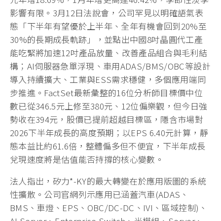
影響有限。3月12日法說會，公司罕見以明確語氣表
態「下半年有望優於上半年、全年有機會回到20%至
30%的長期成長軌跡」，並點出中國8吋晶圓代工產
能吃緊將加速12吋產品放量、改善產品組合與毛利結
構；AI伺服器急單浮現、車用ADAS/BMS/OBC等設計
導入持續擴大、工業與ESS需求穩健，多個應用端同
步推進。FactSet最新彙整的16位分析師目標價中位
數已從346.5元上修至380元、12位偏樂觀，但今日強
勢收在394元，股價已提前超越目標區，隱含市場對
2026下半年成長的高度預期；以EPS 6.40元計算，靜
態本益比約61.6倍，整體偏多但不便宜，下半年成長
兌現速度將是估值能否持撐的核心變數。
法人指出，矽力*-KY的最大轉變在於應用版圖的系統
性擴散。公司官網列示應用已涵蓋汽車(ADAS、
BMS、車燈、EPS、OBC/DC-DC、IVI、區域控制)、
AI Server、Enterprise Switch、光模組、Server、