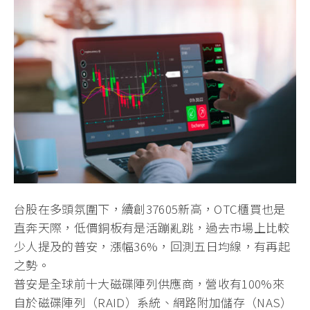
台股在多頭氛圍下，續創37605新高，OTC櫃買也是
直奔天際，低價銅板有是活蹦亂跳，過去市場上比較
少人提及的普安，漲幅36%，回測五日均線，有再起
之勢。
普安是全球前十大磁碟陣列供應商，營收有100%來
自於磁碟陣列（RAID）系統、網路附加儲存（NAS）