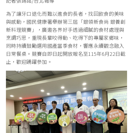
記者張錫銘/台北報導
為了讓牙口退化而難以進食的長者，找回飲食的美味
與感動，國民健康署舉辦第三屆「銀領新食尚 銀養創
新料理競賽」，廣邀各界好手透過細膩的食材處理與
烹調巧思，重現長輩咬得動、吃得下的專屬家鄉味，
同時持續鼓勵選用國產當季食材，響應永續觀念融入
日常餐桌。競賽自即日起開放報名至115年6月22日截
止，歡迎踴躍參加。