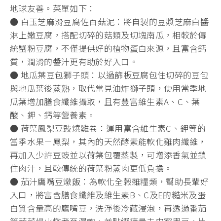
地球友善。菜單如下：
● 白玉芝麻滑豆腐佐百菇泥：將自製的豆漿芝麻白醬
淋上嫩豆腐，搭配切碎的菇類及切塊南瓜，相較於傳
統蟹粉豆腐，不僅提供好的植物蛋白來源，且富含鈣
質，潤滑的醬汁更有助於好入口。
● 地瓜葉豆包獅子頭：以過篩板豆腐包住切碎的豆包
與地瓜葉後蒸熟，取代常見油炸獅子頭，使用當季地
瓜葉增加膳食纖維攝取，且有豐富維生素A、C、葉
酸、鉀、鈣等營養素。
● 荷葉鳳梨豆豉燒雞卷：運用富含維生素C、鉀等的
當季水果－鳳梨，其內的天然酵素能軟化雞肉纖維，
再加入少許豆豉並以荷葉包覆蒸製，可增添香氣並鎖
住肉汁，且較傳統的荷葉粉蒸肉更低負擔。
● 茄汁鷹嘴豆燉飯：為軟化全榖雜糧類，幫助長輩好
入口，將富含膳食纖維及維生素B、C及E的糙米及蛋
白質含量高的鷹嘴豆，洗淨後冷藏浸泡，再透過番茄