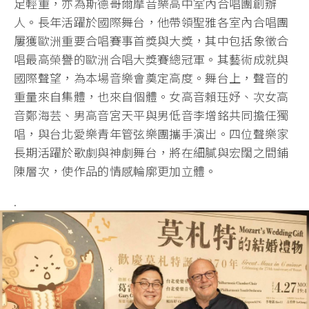
足輕重，
亦為斯德哥爾摩音樂高中室內合唱團創辦
人。長年活躍於國際舞台，
他帶領聖雅各室內合唱團
屢獲歐洲重要合唱賽事首獎與大獎，
其中包括象徵合
唱最高榮譽的歐洲合唱大獎賽總冠軍。
其藝術成就與
國際聲望，為本場音樂會奠定高度。舞台上，
聲音的
重量來自集體，也來自個體。女高音賴珏妤、
次女高
音鄭海芸、男高音宮天平與男低音李增銘共同擔任獨
唱，
與台北愛樂青年管弦樂團攜手演出。
四位聲樂家
長期活躍於歌劇與神劇舞台，
將在細膩與宏闊之間鋪
陳層次，使作品的情感輪廓更加立體。
.