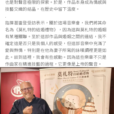
也是對聲音極限的探索。於是，
作品本身成為情感與
技藝交織的結晶，在歷史中留下溫度。
.
指揮葛雷登受訪表示，關於這場音樂會，我們將其命
名為《
莫札特的結婚禮物》，因為這與莫札特的婚姻
有某種關聯。
至於這部作品與婚姻之間的連結，
我不
確定這是否只是我個人的感受，但這部音樂中充滿了
愛與熱情，
特別是在他為妻子所寫的詠嘆調裡更是如
此。談到這裡，
我會有些感動。因為這些樂章不只是
作曲家在精進技藝的過程，
它更像是上帝的聲音。