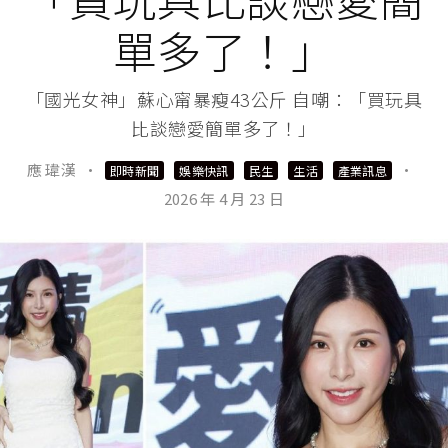
單多了！」
「國光女神」蘇心甯暴瘦43公斤 自嘲：「買玩具
比談戀愛簡單多了！」
應 瑋漢
·
·
即時新聞
娛樂快訊
民生
生活
產業訊息
2026 年 4 月 23 日