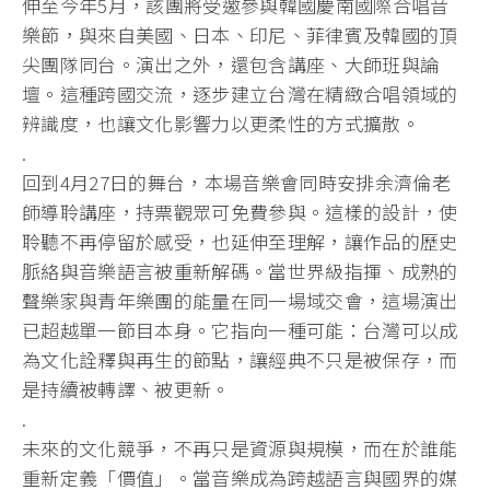
伸至今年5月，該團將受邀參與韓國慶南國際合唱音
樂節，
與來自美國、日本、印尼、菲律賓及韓國的頂
尖團隊同台。
演出之外，還包含講座、大師班與論
壇。這種跨國交流，
逐步建立台灣在精緻合唱領域的
辨識度，
也讓文化影響力以更柔性的方式擴散。
.
回到4月27日的舞台，本場音樂會同時安排余濟倫老
師導聆講座，
持票觀眾可免費參與。這樣的設計，使
聆聽不再停留於感受，
也延伸至理解，讓作品的歷史
脈絡與音樂語言被重新解碼。
當世界級指揮、成熟的
聲樂家與青年樂團的能量在同一場域交會，
這場演出
已超越單一節目本身。它指向一種可能：
台灣可以成
為文化詮釋與再生的節點，讓經典不只是被保存，
而
是持續被轉譯、被更新。
.
未來的文化競爭，不再只是資源與規模，而在於誰能
重新定義「
價值」。當音樂成為跨越語言與國界的媒