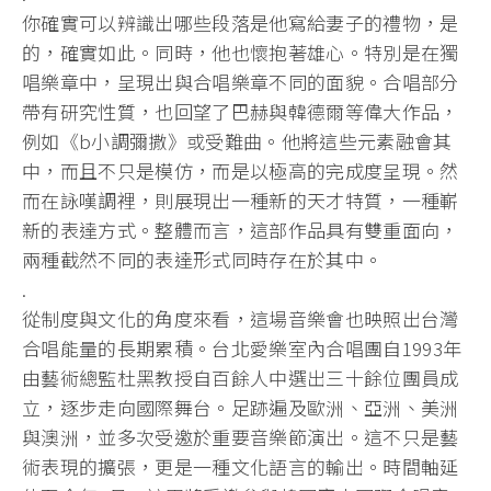
你確實可以辨識出哪些段落是他寫給妻子的禮物，是
的，確實如此。
同時，他也懷抱著雄心。特別是在獨
唱樂章中，
呈現出與合唱樂章不同的面貌。合唱部分
帶有研究性質，
也回望了巴赫與韓德爾等偉大作品，
例如《b小調彌撒》或受難曲。
他將這些元素融會其
中，而且不只是模仿，
而是以極高的完成度呈現。然
而在詠嘆調裡，
則展現出一種新的天才特質，一種嶄
新的表達方式。整體而言，
這部作品具有雙重面向，
兩種截然不同的表達形式同時存在於其中。
.
從制度與文化的角度來看，
這場音樂會也映照出台灣
合唱能量的長期累積。
台北愛樂室內合唱團自1993年
由藝術總監杜黑教授自百餘人中選
出三十餘位團員成
立，逐步走向國際舞台。足跡遍及歐洲、亞洲、
美洲
與澳洲，並多次受邀於重要音樂節演出。
這不只是藝
術表現的擴張，更是一種文化語言的輸出。
時間軸延