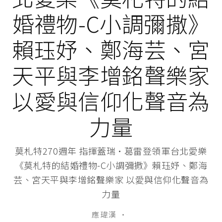
婚禮物-C小調彌撒》
賴珏妤、鄭海芸、宮
天平與李增銘聲樂家
以愛與信仰化聲音為
力量
莫札特270週年 指揮蓋瑞·葛雷登領軍台北愛樂
《莫札特的結婚禮物-C小調彌撒》賴珏妤、鄭海
芸、宮天平與李增銘聲樂家 以愛與信仰化聲音為
力量
應 瑋漢
·