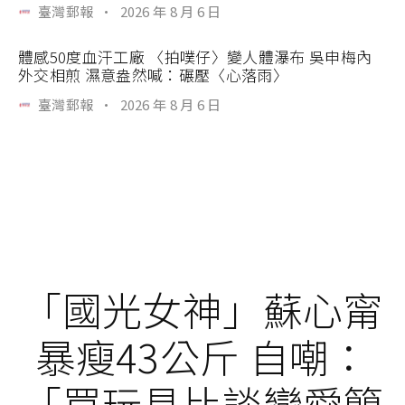
臺灣郵報
·
2026 年 8 月 6 日
體感50度血汗工廠 〈拍噗仔〉變人體瀑布 吳申梅內
外交相煎 濕意盎然喊：碾壓〈心落雨〉
臺灣郵報
·
2026 年 8 月 6 日
「國光女神」蘇心甯
暴瘦43公斤 自嘲：
「買玩具比談戀愛簡