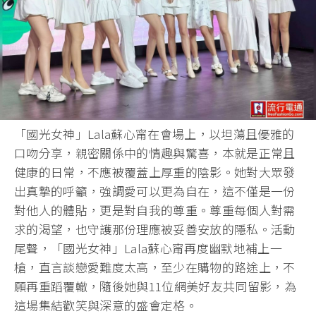
「國光女神」Lala蘇心甯在會場上，以坦蕩且優雅的
口吻分享，
親密關係中的情趣與驚喜，本就是正常且
健康的日常，
不應被覆蓋上厚重的陰影。她對大眾發
出真摯的呼籲，
強調愛可以更為自在，這不僅是一份
對他人的體貼，
更是對自我的尊重。尊重每個人對需
求的渴望，
也守護那份理應被妥善安放的隱私。活動
尾聲，「國光女神」
Lala蘇心甯再度幽默地補上一
槍，直言談戀愛難度太高，
至少在購物的路途上，不
願再重蹈覆轍，
隨後她與11位網美好友共同留影，
為
這場集結歡笑與深意的盛會定格。