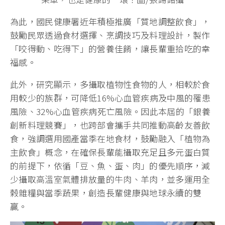
為此，國民健康署近年積極推廣「質地調整飲食」，
鼓勵民眾透過食材選擇、烹調技巧及料理設計，製作
「咬得動、吃得下」的營養佳餚，讓長輩重拾吃的幸
福感。
此外，研究顯示，多攝取植物性食物的人，相較於食
用較少的族群，可降低16%心血管疾病及中風的罹患
風險、32%心血管疾病死亡風險。因此本屆的「銀養
創新料理競賽」，也跨部會攜手共同推動高齡友善飲
食，強調選用國產當季在地食材，鼓勵融入「植物為
主飲食」概念，在確保長輩能攝取充足且多元蛋白質
的前提下，依循「豆、魚、蛋、肉」的優先順序，減
少攝取高溫室氣體排放量的牛肉、羊肉，並多運用全
榖雜糧與當季蔬果，創造長輩健康與地球永續的雙
贏。