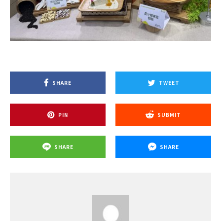
SHARE
TWEET
PIN
SUBMIT
SHARE
SHARE