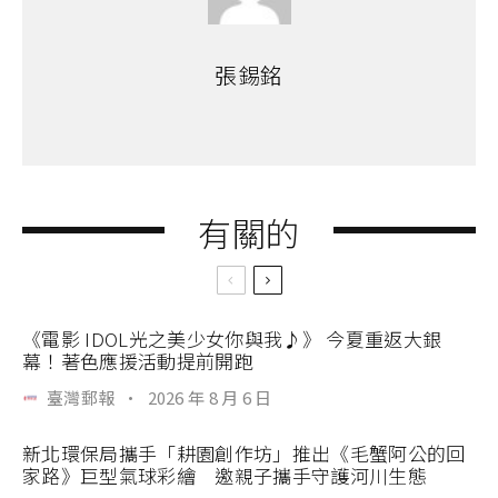
張錫銘
有關的
《電影 IDOL光之美少女你與我♪》 今夏重返大銀
幕！著色應援活動提前開跑
臺灣郵報
·
2026 年 8 月 6 日
新北環保局攜手「耕園創作坊」推出《毛蟹阿公的回
家路》巨型氣球彩繪 邀親子攜手守護河川生態