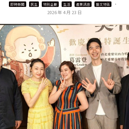
·
即時新聞
民生
特別企劃
生活
產業訊息
藝文特區
2026 年 4 月 23 日