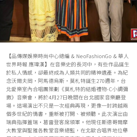
【品傳媒娛樂時尚中心總編 & NeoFashionGo & 華人
世界時報 應瑋漢】在音樂史的長河中，
有些作品誕生
於私人情感，卻最終成為人類共同的精神遺產。
為紀
念沃爾夫岡·阿馬德烏斯·莫札特誕生270週年，
台
北愛樂室內合唱團策劃《莫札特的結婚禮物-C小調彌
撒》
音樂會，將於4月27日晚間在台北國家音樂廳登
場。
這場演出不只是一次經典再現，更像一封跨越兩
個多世紀的情書，
重新被打開、被傾聽。此次演出由
瑞典指揮蓋瑞·葛雷登客席領軍。
他現任斯德哥爾摩
大教堂與聖雅各教堂音樂總監，
在北歐合唱界地位舉