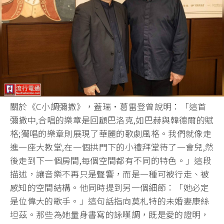
關於《C小調彌撒》，蓋瑞·葛雷登曾說明：「這首
彌撒中,
合唱的樂章是回顧巴洛克,如巴赫與韓德爾的賦
格;
獨唱的樂章則展現了華麗的歌劇風格。我們就像走
進一座大教堂,
在一個拱門下的小禮拜堂待了一會兒,然
後走到下一個房間,
每個空間都有不同的特色。」這段
描述，讓音樂不再只是聲響，
而是一種可被行走、被
感知的空間結構。他同時提到另一個細節：「
她必定
是位偉大的歌手。」這句話指向莫札特的未婚妻康絲
坦茲。
那些為她量身書寫的詠嘆調，既是愛的證明，