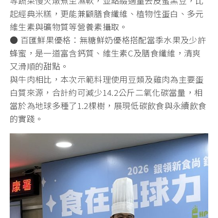
等蔬菜慢火燉煮至濕軟，並點綴適量去皮蜜黑豆，比
起經典米糕，更能兼顧膳食纖維、植物性蛋白、多元
維生素與礦物質等營養素攝取。
● 百匯鮮果優格：無糖鮮奶優格搭配當季水果及少許
蜂蜜，是一道富含鈣質、維生素C及膳食纖維，清爽
又滑順的甜點。
與牛肉相比，本次示範料理使用豆類及雞肉為主要蛋
白質來源，合計約可減少14.2公斤二氧化碳當量，相
當於為地球多種了1.2棵樹，展現低碳飲食與永續飲食
的實踐。