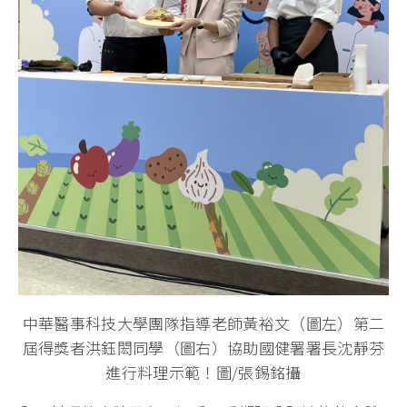
中華醫事科技大學團隊指導老師黃裕文（圖左）第二
屆得獎者洪鈺閎同學（圖右）協助國健署署長沈靜芬
進行料理示範！圖/張錫銘攝