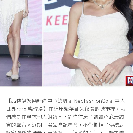
【品傳媒娛樂時尚中心總編 & NeoFashionGo & 華人
世界時報 應瑋漢】在這座繁華卻又寂寞的城市裡，我
們總是在尋求他人的認同，
卻往往忘了聽聽心底最誠
實的聲音。近期一場品牌記者會，
不僅撕掉了傳統對
親密關係的標籤，更透過一場溫柔的對話，
重新定義