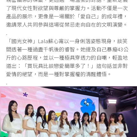
了現代女性對欲望與尊嚴的掌握力。
活動不僅是一次
產品的展示，更像是一場關於「愛自己」的成年禮，
邀請眾人共同參與這場從禁忌走向自在的文明演變。
.
「國光女神」Lala蘇心甯以一身俐落姿態現身，
談笑
間透著一種過盡千帆後的睿智。
她提及自己暴瘦43公
斤的心路歷程，並以一種極具穿透力的自嘲，
輕盈地
道出：「買玩具比談戀愛簡單多了！」
這句話並非對
愛情的絕望，而是一種對掌握權的清醒體悟。
.