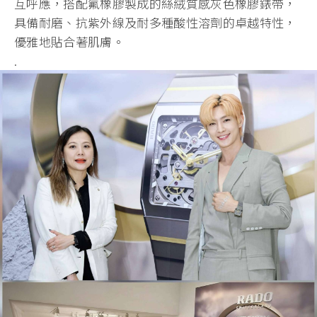
互呼應，搭配氟橡膠製成的絲絨質感灰色橡膠錶帶，
具備耐磨、抗紫外線及耐多種酸性溶劑的卓越特性，
優雅地貼合著肌膚。
.