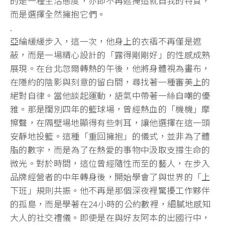
的是一種生活態度，亦即不再遮掩造就自我的特質，
而是選擇全然擁抱它們。
.
亞綸緩緩步入，這一次，他身上的衣褶不再僅是遮
蔽，而是一場精心設計的「露得剛剛好」的性感成熟
展現。在台北忽爾轉熱的午後，他將身體視為畫布，
在隱約的陰影與刻意的留白間，尋找著一種審美上的
絕對自律。當他談起運動，語氣中帶著一絲自嘲的優
雅。那是闊別四年的籃球場，曾經熱血的「機機」摩
擦聲，在隔壁場地顯得有些刺耳，讓他選擇在這一頭
安靜地投籃。這種「重回擁抱」的儀式，並非為了體
脂的數字，而是為了在熱愛的事物中汲取支撐生命的
微光。對於時間，這位曾經隨性而至的藝人，在步入
品牌經營者的中年轉身後，開始學會了與世界的「上
下班」規則共振。他不再是那個深夜裡驚擾工作夥伴
的孤島，而是學著在24小時的公約數裡，細膩地感知
大人的社交禮儀。即便是在與好友阿本的出國行中，