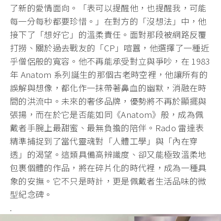
了新的愛情面向。「表可以提醒他，也提醒我，可能
每一分每秒都要珍惜。」在對方的「沒想法」中，他
接下了「想好它」的溫柔責任。面對那段被網路反覆
打撈、關於過去戰友的「CP」喧囂，他選擇了一種近
乎僧侶般的寬容。他不再能承受對立與爭吵，在 1983
年 Anatom 系列誕生的那個古老時空裡，他讓所有的
誤解與想像，都化作一抹帶著鼻血的幽默，消融在時
間的洪流中。未來的奢侈品牌，優勢將不再於顯擺與
張揚，而在於它是否能如同《Anatom》般，成為佩
戴者手腕上最甜蜜、最無負擔的陪伴。Rado 雷達表
精準捕捉到了當代靈魂對「人體工學」與「內在穿
透」的渴望。這類具備高辨識度、卻又能極致溫柔地
包裹個體的作品，將在碎片化的時代裡，成為一種具
象的安撫。它不只是時計，更是佩戴者生活品味的微
型紀念碑。
.