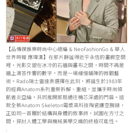
【品傳媒娛樂時尚中心總編 & NeoFashionGo & 華人
世界時報 應瑋漢】在那片靜謐得近乎永恆的畫廊空間
裡，光影交錯在冰冷的石牆與畫布之間，時間不再是
牆上滴答作響的數字，而是一場緩慢鋪陳的微觀藝
術。Rado瑞士雷達表選擇在此刻，將誕生於1983年
的經典Anatom系列重新拆解、重組，並攜手時尚領
航者炎亞綸，共同推開那扇通往機芯深處的門扉。這
款全新Anatom Skeleton電漿高科技陶瓷鏤空腕錶，
正如同一首關於結構與身體的敘事詩，試圖在方寸之
間，探討人體工學與機械美學交織的終極可能性。
.