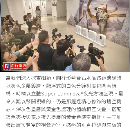
當我們深入探查細節，圓柱形藍寶石水晶錶鏡邊緣飾
以灰色金屬鍍層，懸浮式的白色分鐘刻度包圍著結
構，時標以立體Super-Luminova®夜光方塊呈現。最
令人難以移開視線的，仍是那經過精心修飾的鏤空機
芯。深灰色塗層與黃金色處理的齒輪相互交疊，搭配
鎳色夾板與覆以夜光塗層的黃金色鏤空指針，共同堆
疊出層次豐富的視覺迷宮。錶盤的垂直拉絲與夾板的