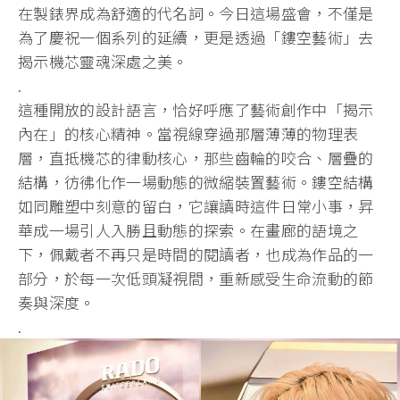
在製錶界成為舒適的代名詞。今日這場盛會，不僅是
為了慶祝一個系列的延續，更是透過「鏤空藝術」去
揭示機芯靈魂深處之美。
.
這種開放的設計語言，恰好呼應了藝術創作中「揭示
內在」的核心精神。當視線穿過那層薄薄的物理表
層，直抵機芯的律動核心，那些齒輪的咬合、層疊的
結構，彷彿化作一場動態的微縮裝置藝術。鏤空結構
如同雕塑中刻意的留白，它讓讀時這件日常小事，昇
華成一場引人入勝且動態的探索。在畫廊的語境之
下，佩戴者不再只是時間的閱讀者，也成為作品的一
部分，於每一次低頭凝視間，重新感受生命流動的節
奏與深度。
.