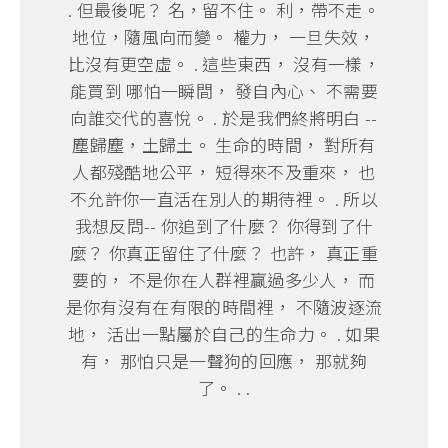
. 但最後呢？ 名，留不住。 利，帶不走。
地位，隨風向而變。 權力， 一旦失效，
比沒有更空虛。 . 這些東西， 沒有一樣，
能買到 哪怕一瞬間， 發自內心、 不需要
向誰交代的喜悅。 . 於是我們終將明白 --
塵歸塵，土歸土。 生命的時間， 對所有
人都殘酷地公平， 短得來不及重來， 也
不允許你一直活在別人的期待裡。 . 所以
我想反問-- 你追到了什麼？ 你得到了什
麼？ 你真正留住了什麼？ 也許， 真正重
要的， 不是你在人群裡贏過多少人， 而
是你有沒有在有限的時間裡， 不隨波逐流
地， 活出一點屬於自己的生命力。 . 如果
有， 那怕只是一聲狗的回應， 那就夠
了。 . .