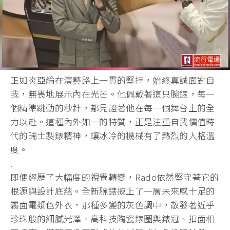
正如炎亞綸在演藝路上一貫的堅持，始終真誠面對自
我，無畏地展示內在光芒。他佩戴著這只腕錶，每一
個精準跳動的秒針，都見證著他在每一個舞台上的全
力以赴。這種內外如一的特質，正是注重自我價值時
代的瑞士製錶精神，讓冰冷的機械有了熱烈的人格溫
度。
.
即便經歷了大幅度的視覺轉變，Rado依然堅守著它的
根源與設計底蘊。全新腕錶披上了一層未來感十足的
霧面電漿色外衣，那種多變的灰色調中，散發著近乎
珍珠般的細膩光澤。高科技陶瓷錶圈與錶冠、扣面相