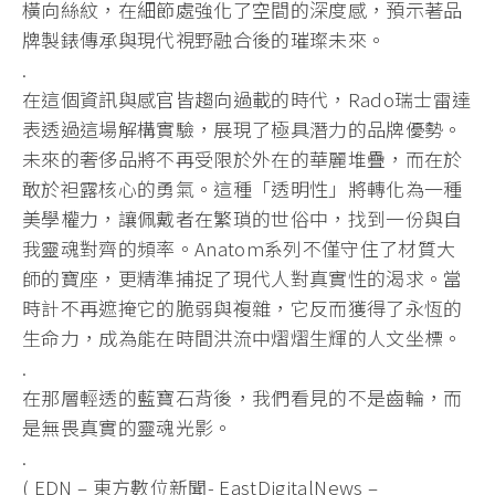
橫向絲紋，在細節處強化了空間的深度感，預示著品
牌製錶傳承與現代視野融合後的璀璨未來。
.
在這個資訊與感官皆趨向過載的時代，Rado瑞士雷達
表透過這場解構實驗，展現了極具潛力的品牌優勢。
未來的奢侈品將不再受限於外在的華麗堆疊，而在於
敢於袒露核心的勇氣。這種「透明性」將轉化為一種
美學權力，讓佩戴者在繁瑣的世俗中，找到一份與自
我靈魂對齊的頻率。Anatom系列不僅守住了材質大
師的寶座，更精準捕捉了現代人對真實性的渴求。當
時計不再遮掩它的脆弱與複雜，它反而獲得了永恆的
生命力，成為能在時間洪流中熠熠生輝的人文坐標。
.
在那層輕透的藍寶石背後，我們看見的不是齒輪，而
是無畏真實的靈魂光影。
.
( EDN – 東方數位新聞- EastDigitalNews –