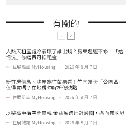
有關的
大熱天租屋處冷氣壞了誰出錢？房東遲遲不修 「這
情況」修繕費可抵租金
住展雜誌 MyHousing
·
2026 年 8 月 7 日
新竹房價高、購屋族往苗栗看！竹南頭份「公園區」
值得買嗎？在地房仲解析優缺點
住展雜誌 MyHousing
·
2026 年 8 月 7 日
以樂高重構空間靈魂 金益誠跨出舒適圈，邁向無國界
住展雜誌 MyHousing
·
2026 年 8 月 7 日