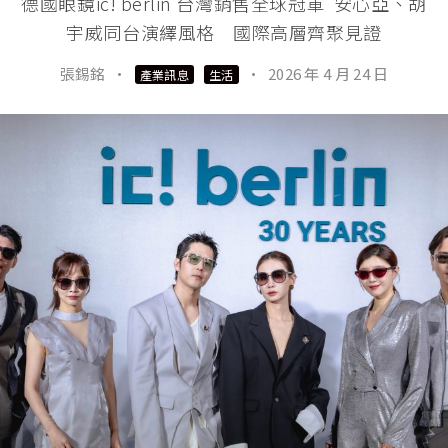
德國眼鏡ic! berlin 台灣銷售全球冠軍 安心亞、胡
宇威同台演繹風格 國際高層齊聚見證
張錫銘
·
·
2026 年 4 月 24 日
產業訊息
生活