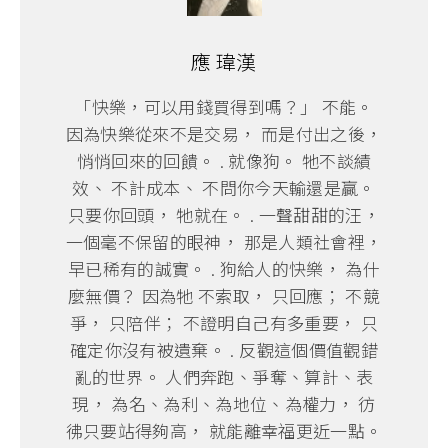
應 瑋漢
「快樂，可以用錢買得到嗎？」 不能。
因為快樂從來不是交易， 而是付出之後，
悄悄回來的回饋。 . 就像狗。 牠不談績
效、 不計成本、 不問你今天輸還是贏。
只要你回頭， 牠就在。 . 一聲甜甜的汪，
一個毫不保留的眼神， 那是人類社會裡，
早已稀有的誠實。 . 狗給人的快樂， 為什
麼無價？ 因為牠 不索取， 只回應； 不競
爭， 只陪伴； 不證明自己有多重要， 只
確定你沒有被遺棄。 . 反觀這個價值觀錯
亂的世界。 人們奔跑、爭奪、算計、表
現， 為名、為利、為地位、為權力， 彷
彿只要站得夠高， 就能離幸福更近一點。