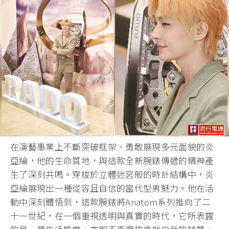
在演藝事業上不斷突破框架、勇敢展現多元面貌的炎
亞綸，他的生命質地，與這款全新腕錶傳遞的精神產
生了深刻共鳴。穿梭於立體迷宮般的時計結構中，炎
亞綸展現出一種從容且自信的當代型男魅力。他在活
動中深刻體悟到，這款腕錶將Anatom系列推向了二
十一世紀，在一個重視透明與真實的時代，它所表露