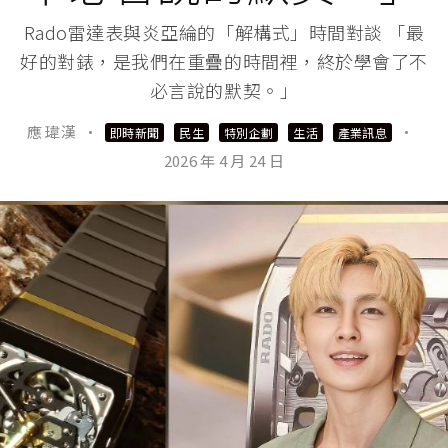
Rado雷達表與炎亞綸的「解構式」時間對談 「最
好的對錶，是我們在重疊的時間裡，終於學會了不
必言說的默契。」
應 瑋漢
·
·
即時新聞
民生
特別企劃
生活
產業訊息
2026 年 4 月 24 日