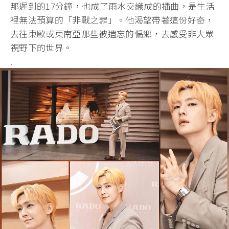
那遲到的17分鐘，也成了雨水交織成的插曲，是生活
裡無法預算的「非戰之罪」。他渴望帶著這份好奇，
去往東歐或東南亞那些被遺忘的偏鄉，去感受非大眾
視野下的世界。
.