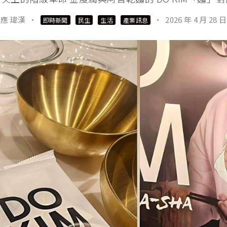
應 瑋漢
·
·
2026 年 4 月 28 日
即時新聞
民生
生活
產業訊息