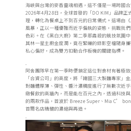
海峽與台灣的麥香靈魂相遇，
這不僅是一場跨國合
2026年4月28日，全球首發的「DO KIM」品
理，轉化為餐桌上不到百元的日常儀式。這場由《
風暴，
正以一種優雅而近乎偏執的姿態，挑戰我們
色彩。在《黑白大廚》
第二季那肅殺的競技氛圍中
其林一星主廚金度潤，
竟在緊繃的錄影空檔隨身攜
私心偏好，成為雙方扣動合作板機的關鍵指標。
.
阿舍團隊早在第一季時便鎖定這位對食材有著極致
「合資公司」的高度，將「
韓國三大製麵專家」金
對麵體厚薄、彈性、
醬汁濃稠度進行了無數次近乎
緻餐飲的高牆內，而是能在百元之內，
透過科技與
的兩款作品，首波於 Breeze Super、Mia C
首爾名店精髓的濃縮與再造。
.