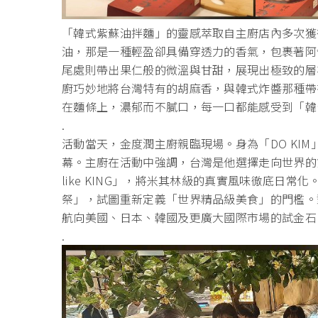
「韓式紫蘇油拌麵」
的靈感萃取自主廚店內多次獲得
油，那是一種輕盈卻具備穿透力的香氣，
包裹著阿
尾處則帶出果仁般的微溫與甘甜，展現出極致的層
廚巧妙地將台灣特有的胡麻香，
與韓式炸醬那種帶
在麵條上，濃郁而不膩口，每一口都能感受到「
韓
.
活動當天，金度潤主廚親臨現場。身為「DO KI
幕。
主廚在活動中強調，台灣是他選擇走向世界的
like KING」，將米其林級的真實風味徹底日常化。
祭」，試圖重新定義「
世界精品級美食」的門檻。
航向美國、日本、
韓國及更廣大國際市場的試金石
.