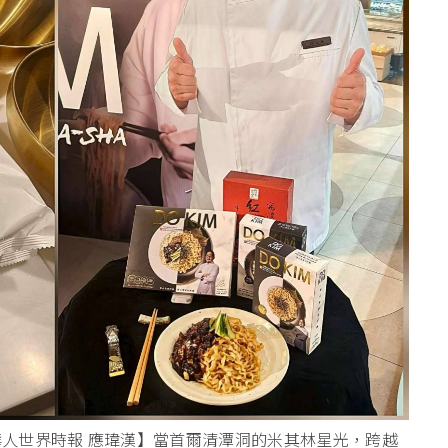
o & 華人世界時報 應瑋漢】當首爾清潭洞的米其林星光，跨越