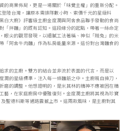
資的商業佈局，更是一場關於「味覺主權」
的重新分配。
牌正式登陸台灣，讓原本需排隊數小時、
索價千元的星級料
黑白大廚》評審級主廚金度潤與阿舍食品聯手發動的食尚
對「拌麵」的既有認知。
這段緣分的起點，帶著一絲命定
，眼尖的觀眾發現，以細膩工法著稱、
神似「賤兔」的米
帶「阿舍牛肉麵」作為私房能量來源。
這份對台灣麵食的
追求的主廚。
雙方的結合並非流於表面的代言，而是以
度潤的星級標準，注入每一條麵筋之中。
主廚親自操刀，
折磨的調整。他想證明的，
是米其林的精神不應被困在精
工藝，在家庭廚房中優雅復刻。
金度潤主廚將其視為珍寶
’ bon 及聖德科斯等通路震撼上市。這兩款風味，
是主廚對其