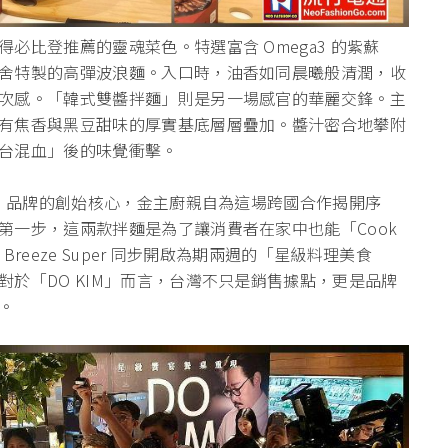
必比登推薦的靈魂菜色。特選富含 Omega3 的紫蘇
舍特製的高彈波浪麵。入口時，油香如同晨曦般清潤，
收
次感。「
韓式雙醬拌麵」則是另一場感官的華麗交鋒。
主
有焦香與黑豆甜味的厚實基底層層疊加。
醬汁密合地攀附
台混血」後的味覺衝擊。
M」品牌的創始核心，金主廚親自為這場跨國合作揭開序
第一步，
這兩款拌麵是為了讓消費者在家中也能「Cook
Breeze Super 同步開啟為期兩週的「星級料理美食
對於「DO KIM」而言，台灣不只是銷售據點，更是品牌
。