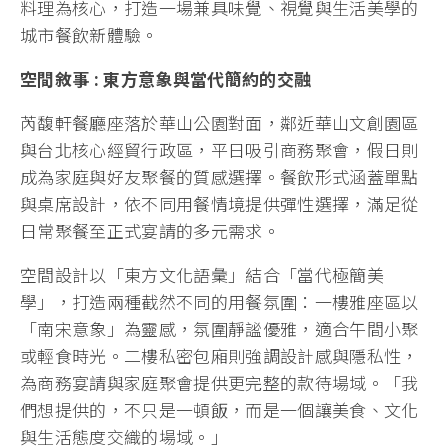
料理為核心，打造一場兼具味覺、視覺與生活美學的
城市餐飲新體驗。
空間敘事 : 東方意象與當代簡約的交融
芮馥軒餐廳座落於華山公園對面，鄰近華山文創園區
與台北核心經貿行政區，平日吸引商務聚會，假日則
成為家庭與好友聚餐的質感選擇。餐飲形式涵蓋單點
與桌席設計，依不同用餐情境提供彈性選擇，滿足從
日常聚餐至正式宴請的多元需求。
空間設計以「東方文化語彙」結合「當代極簡美
學」，打造兩種截然不同的用餐氛圍：一樓雅座區以
「南宋意象」為靈感，氛圍靜謐優雅，適合午間小聚
或輕食時光。二樓私密包廂則強調設計感與隱私性，
為商務宴請與家庭聚會提供更完整的款待場域。「我
們想提供的，不只是一頓飯，而是一個讓美食、文化
與生活態度交織的場域。」