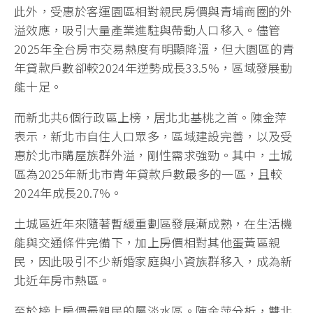
此外，受惠於客運園區相對親民房價與青埔商圈的外
溢效應，吸引大量產業進駐與帶動人口移入。儘管
2025年全台房市交易熱度有明顯降溫，但大園區的青
年貸款戶數卻較2024年逆勢成長33.5%，區域發展動
能十足。
而新北共6個行政區上榜，居北北基桃之首。陳金萍
表示，新北市自住人口眾多，區域建設完善，以及受
惠於北市購屋族群外溢，剛性需求強勁。其中，土城
區為2025年新北市青年貸款戶數最多的一區，且較
2024年成長20.7%。
土城區近年來隨著暫緩重劃區發展漸成熟，在生活機
能與交通條件完備下，加上房價相對其他蛋黃區親
民，因此吸引不少新婚家庭與小資族群移入，成為新
北近年房市熱區。
至於榜上房價最親民的屬淡水區。陳金萍分析，雙北