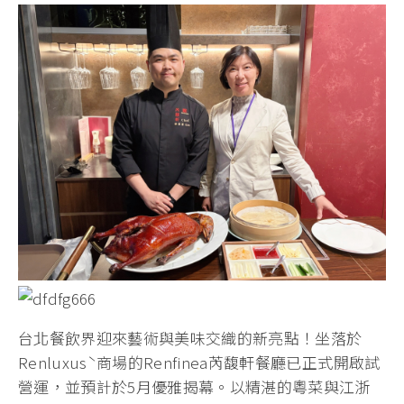
台北餐飲界迎來藝術與美味交織的新亮點！坐落於
Renluxusˋ商場的Renfinea芮馥軒餐廳已正式開啟試
營運，並預計於5月優雅揭幕。以精湛的粵菜與江浙