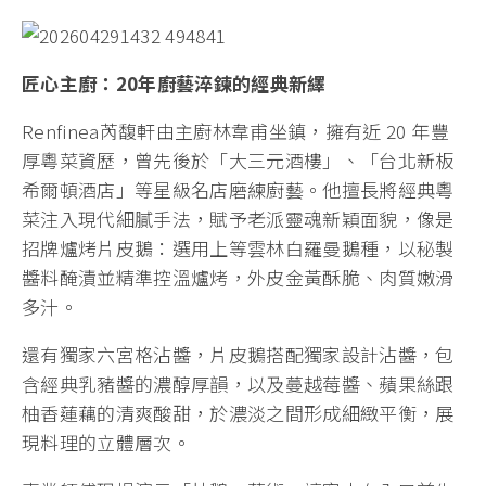
匠心主廚：20年廚藝淬鍊的經典新繹
Renfinea芮馥軒由主廚林韋甫坐鎮，擁有近 20 年豐
厚粵菜資歷，曾先後於「大三元酒樓」、「台北新板
希爾頓酒店」等星級名店磨練廚藝。他擅長將經典粵
菜注入現代細膩手法，賦予老派靈魂新穎面貌，像是
招牌爐烤片皮鵝：選用上等雲林白羅曼鵝種，以秘製
醬料醃漬並精準控溫爐烤，外皮金黃酥脆、肉質嫩滑
多汁。
還有獨家六宮格沾醬，片皮鵝搭配獨家設計沾醬，包
含經典乳豬醬的濃醇厚韻，以及蔓越莓醬、蘋果絲跟
柚香蓮藕的清爽酸甜，於濃淡之間形成細緻平衡，展
現料理的立體層次。