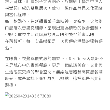
蓉芝麻球、紅塵妃子笑等點心，於傳統工藝之中注入
視覺與口感的雙重層次，使每一道作品兼具文化延續
與當代詮釋。
每一款點心，皆延續粵菜手藝精神，從造型、火候到
口感層次皆講究細節，呈現出更為精緻的飲食體驗，
也吸引重視生活質感與飲食品味的饕客前來品味。
在芮馥軒，每一次品嚐都是一次與傳統港點的獨特邂
逅。
在味覺、視覺與儀式感的加乘下，Renfinea芮馥軒不
只是城市中的粵菜餐廳，更是一個能讓美食、文化與
生活態度交織的聚會空間。無論是想體驗高質感餐酒
時光，或是尋找下個社群打卡熱點，這裡都是台北新
選擇。