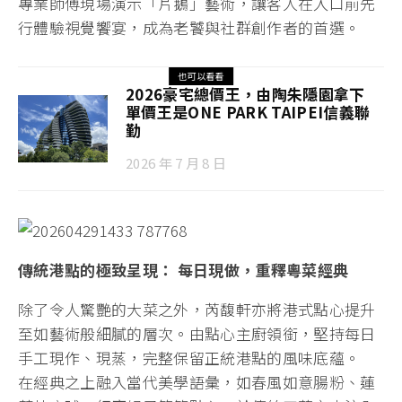
專業師傅現場演示「片鵝」藝術，讓客人在入口前先
行體驗視覺饗宴，成為老饕與社群創作者的首選。
也可以看看
2026豪宅總價王，由陶朱隱園拿下
單價王是ONE PARK TAIPEI信義聯
勤
2026 年 7 月 8 日
傳統港點的極致呈現： 每日現做，重釋粵菜經典
除了令人驚艷的大菜之外，芮馥軒亦將港式點心提升
至如藝術般細膩的層次。由點心主廚領銜，堅持每日
手工現作、現蒸，完整保留正統港點的風味底蘊。
在經典之上融入當代美學語彙，如春風如意腸粉、蓮