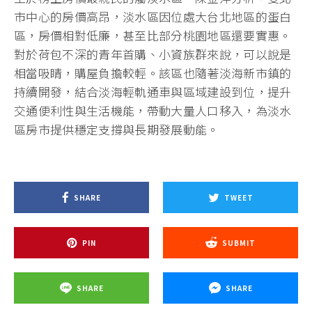
市中心的房價高昂，淡水區因位處大台北地區的蛋白
區，房價相對低廉，甚至比部分桃園地區還要實惠。
對於荷包不深的青年首購、小資族群來說，可以說是
相當吸睛，購屋負擔較輕。該區也隨著淡海新市鎮的
持續開發，結合淡海輕軌通車與區域建設到位，提升
交通便利性與生活機能，帶動大量人口移入，為淡水
區房市提供穩定支撐與長期發展動能。
SHARE
TWEET
PIN
SUBMIT
SHARE
SHARE