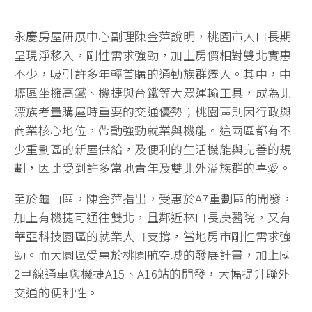
永慶房屋研展中心副理陳金萍說明，桃園市人口長期
呈現淨移入，剛性需求強勁，加上房價相對雙北實惠
不少，吸引許多年輕首購的通勤族群遷入。其中，中
壢區坐擁高鐵、機捷與台鐵等大眾運輸工具，成為北
漂族考量購屋時重要的交通優勢；桃園區則因行政與
商業核心地位，帶動強勁就業與機能。這兩區都有不
少重劃區的新屋供給，及便利的生活機能與完善的規
劃，因此受到許多當地青年及雙北外溢族群的喜愛。
至於龜山區，陳金萍指出，受惠於A7重劃區的開發，
加上有機捷可通往雙北，且鄰近林口長庚醫院，又有
華亞科技園區的就業人口支撐，當地房市剛性需求強
勁。而大園區受惠於桃園航空城的發展計畫，加上國
2甲線通車與機捷A15、A16站的開發，大幅提升聯外
交通的便利性。