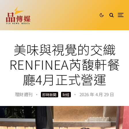
美味與視覺的交織
RENFINEA芮馥軒餐
廳4月正式營運
理財週刊
·
·
2026 年 4 月 29 日
即時新聞
財經