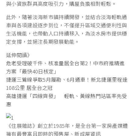
與小資族群具高度吸引力，購屋負擔相對輕鬆。
此外，隨著淡海新市鎮持續開發，並結合淡海輕軌通
車與各項建設逐步到位，不僅提升區域交通便利性與
生活機能，也帶動人口持續移入，為淡水房市提供穩
定支撐，並挹注長期發展動能。
延伸閱讀》
危老受理破千件、核准量居全台第2！中市府推精進
方案「最快40日核定」
捷運三鶯線爭取5月履勘、6月通車！新北捷運里程達
108公里 居全台之冠
高雄捷運「四線齊發」 輕軌、黃線熱門站區率先受
惠
《住展雜誌》創立於1985年，是全台第一家房產媒體
擁有最豐富且即時的預售屋、新成屋資訊