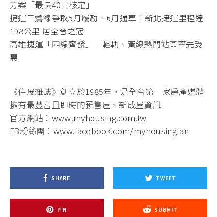
方案「最快40日核定」
捷運三鶯線爭取5月履勘、6月通車！新北捷運里程達
108公里 居全台之冠
高雄捷運「四線齊發」 輕軌、黃線熱門站區率先受
惠
《住展雜誌》創立於1985年，是全台第一家房產媒體
擁有最豐富且即時的預售屋、新成屋資訊
官方網站：
www.myhousing.com.tw
FB粉絲團：
www.facebook.com/myhousingfan
SHARE
TWEET
PIN
SUBMIT