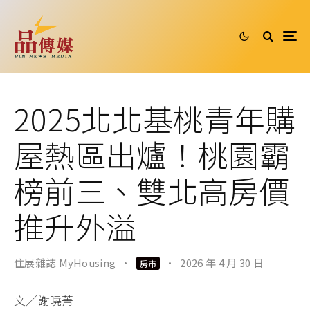
2025北北基桃青年購
屋熱區出爐！桃園霸
榜前三、雙北高房價
推升外溢
住展雜誌 MyHousing
·
·
2026 年 4 月 30 日
房市
文／謝曉菁