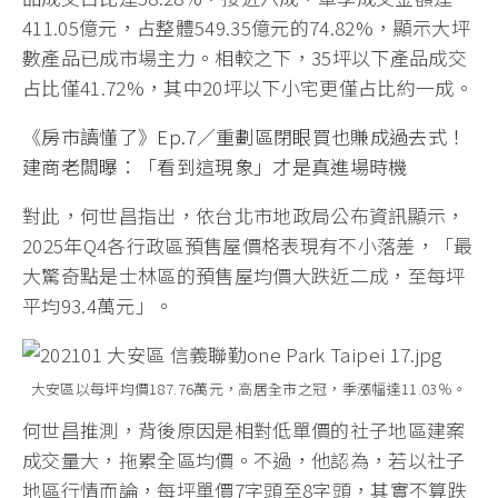
411.05億元，占整體549.35億元的74.82%，顯示大坪
數產品已成市場主力。相較之下，35坪以下產品成交
占比僅41.72%，其中20坪以下小宅更僅占比約一成。
《房市讀懂了》Ep.7／重劃區閉眼買也賺成過去式！
建商老闆曝：「看到這現象」才是真進場時機
對此，何世昌指出，依台北市地政局公布資訊顯示，
2025年Q4各行政區預售屋價格表現有不小落差，「最
大驚奇點是士林區的預售屋均價大跌近二成，至每坪
平均93.4萬元」。
大安區以每坪均價187.76萬元，高居全市之冠，季漲幅達11.03％。
何世昌推測，背後原因是相對低單價的社子地區建案
成交量大，拖累全區均價。不過，他認為，若以社子
地區行情而論，每坪單價7字頭至8字頭，其實不算跌