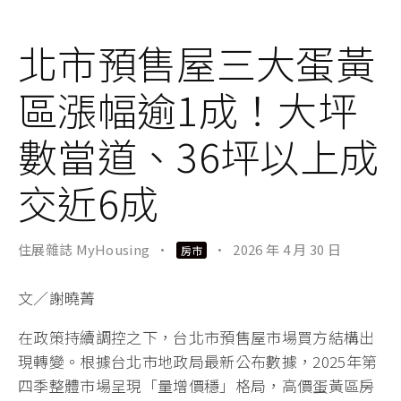
北市預售屋三大蛋黃
區漲幅逾1成！大坪
數當道、36坪以上成
交近6成
住展雜誌 MyHousing
·
·
2026 年 4 月 30 日
房市
文／謝曉菁
在政策持續調控之下，台北市預售屋市場買方結構出
現轉變。根據台北市地政局最新公布數據，2025年第
四季整體市場呈現「量增價穩」格局，高價蛋黃區房