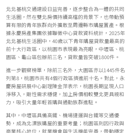
北北基桃交通建設日益完善，逐步整合為一體的共同
生活圈，然在雙北房價持續高檔的背景下，也帶動預
算有限的青年族群向外擴散至周邊縣市購屋置產。根
據永慶房產集團依據聯徵中心貸款資料統計，2025年
北北基桃生活圈中，40歲以下青年購屋貸款量最高的
前十大行政區，以桃園市表現最為亮眼，中壢區、桃
園區、龜山區包辦前三名，貸款量皆突破1800件。
進一步觀察榜單，除前三名外，大園區亦以1445件名
列第8，桃園市共有4個行政區擠進前十名。對此，永
慶房屋研展中心副理陳金萍表示，桃園長期呈現人口
淨移入，剛性需求穩健，加上房價相較雙北更具親和
力，吸引大量年輕首購與通勤族群進駐。
其中，中壢區具備高鐵、機場捷運與台鐵等交通優
勢，成為北漂族購屋的重要考量；桃園區則因行政與
商業核心地位，就業機會與生活機能完善，帶動穩定