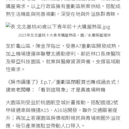
購屋需求。以上行政區擁有重劃區新案供給，搭配成
熟生活機能與完善規劃，深受在地與外溢族群青睞。
2025年北北基桃十大青年購屋熱區。圖∕永慶房屋提供
至於龜山區，陳金萍指出，受惠A7重劃區開發成熟，
加上機場捷運串聯雙北通勤便利、鄰近林口長庚醫院
及華亞科技園區，就業與醫療資源齊備，支撐區域剛
性需求。
《房市讀懂了》Ep.7／重劃區閉眼買也賺成過去式！
建商老闆
曝
：「看到這現象」才是真進場時機
大園區則受益於桃園航空城計畫推動，搭配國道2號
甲線通車與機捷A15、A16站開發，聯外交通顯著提
升；再加上客運園區房價相對親民與青埔商圈外溢效
應，吸引產業進駐並帶動人口移入。