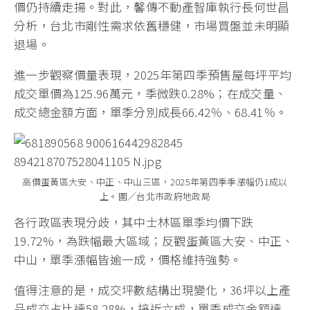
價仍持續走揚。對此，馨傳不動產智庫執行長何世昌
分析，台北市剛性需求依舊穩健，市場買盤並未明顯
退場。
進一步觀察價量表現，2025年第四季預售屋每坪平均
成交單價為125.96萬元，季微跌0.28%；在成交量、
成交總金額方面，單季分別成長66.42％、68.41％。
高價蛋黃區大安、中正、中山三區，2025年第四季季漲幅仍1成以
上。圖／台北市政府地政局
各行政區表現分歧，其中士林區單季均價下跌
19.72%，為跌幅最大區域；反觀蛋黃區大安、中正、
中山，單季漲幅皆逾一成，價格維持強勢。
值得注意的是，成交坪數結構出現變化，36坪以上產
品成交占比達58.28%，接近六成，單季成交金額達