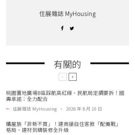
住展雜誌 MyHousing
有關的
桃園置地廣場B區踩航高紅線、民航局定調要拆！國
壽承諾：全力配合
住展雜誌 MyHousing
·
2026 年 8 月 10 日
購屋族「非新不買」！建商搶自住客掀「配備戰」
格局、建材到精裝修全升級