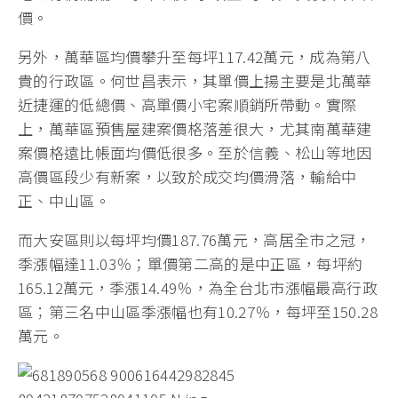
價。
另外，萬華區均價攀升至每坪117.42萬元，成為第八
貴的行政區。何世昌表示，其單價上揚主要是北萬華
近捷運的低總價、高單價小宅案順銷所帶動。實際
上，萬華區預售屋建案價格落差很大，尤其南萬華建
案價格遠比帳面均價低很多。至於信義、松山等地因
高價區段少有新案，以致於成交均價滑落，輸給中
正、中山區。
而大安區則以每坪均價187.76萬元，高居全市之冠，
季漲幅達11.03％；單價第二高的是中正區，每坪約
165.12萬元，季漲14.49％，為全台北市漲幅最高行政
區；第三名中山區季漲幅也有10.27％，每坪至150.28
萬元。