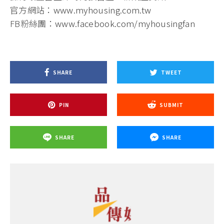
官方網站：
www.myhousing.com.tw
FB粉絲團：
www.facebook.com/myhousingfan
SHARE
TWEET
PIN
SUBMIT
SHARE
SHARE