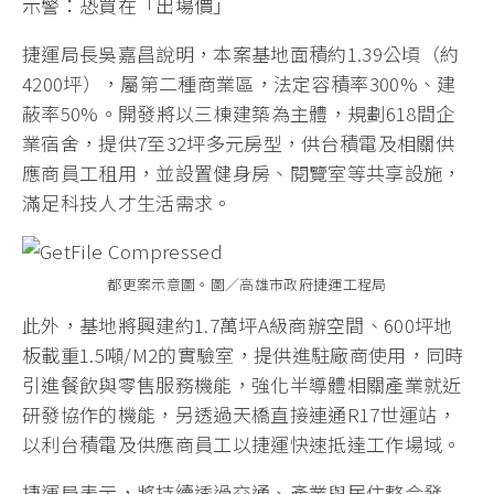
示警：恐買在「出場價」
捷運局長吳嘉昌說明，本案基地面積約1.39公頃（約
4200坪），屬第二種商業區，法定容積率300%、建
蔽率50%。開發將以三棟建築為主體，規劃618間企
業宿舍，提供7至32坪多元房型，供台積電及相關供
應商員工租用，並設置健身房、閱覽室等共享設施，
滿足科技人才生活需求。
都更案示意圖。圖／高雄市政府捷運工程局
此外，基地將興建約1.7萬坪A級商辦空間、600坪地
板載重1.5噸/M2的實驗室，提供進駐廠商使用，同時
引進餐飲與零售服務機能，強化半導體相關產業就近
研發協作的機能，另透過天橋直接連通R17世運站，
以利台積電及供應商員工以捷運快速抵達工作場域。
捷運局表示，將持續透過交通、產業與居住整合發