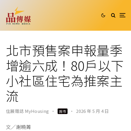
北市預售案申報量季
增逾六成！80戶以下
小社區住宅為推案主
流
住展雜誌 MyHousing
·
·
2026 年 5 月 4 日
房市
文／謝曉菁