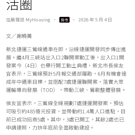
活圈
住展雜誌 MyHousing
·
·
2026 年 5 月 4 日
房市
文／謝曉菁
新北捷運三鶯線通車在即，沿線捷運開發同步傳出進
展。繼4月三峽站出入口2聯開案動工後，出入口1開
發案今（4日）也舉行開工動土典禮，新北市長侯友
宜表示，三鶯線預計5月報交通部履勘，6月有機會達
成年中通車目標，並搭配7處捷運聯開案，落實大眾
運輸導向發展（TOD），帶動三峽、鶯歌整體發展。
侯友宜表示，三鶯線全線規劃7處捷運開發案，預估
可吸引約485億元投資，並帶動約1.4萬人口進駐，目
前已成功招商5處。其中，3處已開工，其餘2處也已
申請建照，力拚年底前全面啟動建設。