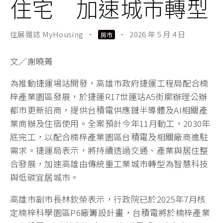
住宅 加速城市轉型
住展雜誌 MyHousing
·
·
2026 年 5 月 4 日
房市
文／謝曉菁
為推動捷運場站開發，高雄市政府捷運工程局配合楠
梓產業園區發展，於捷運R17世運站A5街廓辦理公辦
都市更新招商，提供台積電供應鏈半導體及AI相關產
業商辦及住宿使用。全案預計今年11月動工，2030年
底完工，以配合楠梓產業園區台積電及相關廠商進駐
需求。捷運局表示，將持續透過交通、產業與居住整
合發展，加速高雄由傳統重工業城市轉型為智慧科技
與低碳宜居城市。
高雄市副市長林欽榮表示，行政院已於2025年7月核
定楠梓科學園區P6廠籌設計畫，台積電將於楠梓產業