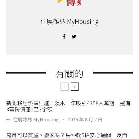
住展雜誌 MyHousing
有關的
新北移居熱區出爐！淡水一年吸引4358人奪冠 還有
3區房價僅2至3字頭
住展雜誌 MyHousing
·
2026 年 8 月 7 日
鬼月可以賞屋、搬家嗎？房仲教5招安心過關 反而