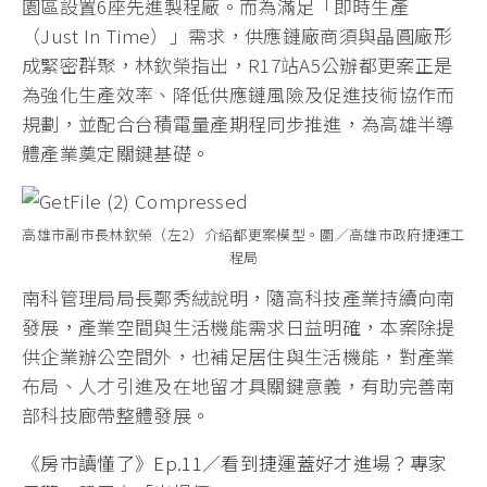
園區設置6座先進製程廠。而為滿足「即時生產
（Just In Time）」需求，供應鏈廠商須與晶圓廠形
成緊密群聚，林欽榮指出，R17站A5公辦都更案正是
為強化生產效率、降低供應鏈風險及促進技術協作而
規劃，並配合台積電量產期程同步推進，為高雄半導
體產業奠定關鍵基礎。
高雄市副市長林欽榮（左2）介紹都更案模型。圖／高雄市政府捷運工
程局
南科管理局局長鄭秀絨說明，隨高科技產業持續向南
發展，產業空間與生活機能需求日益明確，本案除提
供企業辦公空間外，也補足居住與生活機能，對產業
布局、人才引進及在地留才具關鍵意義，有助完善南
部科技廊帶整體發展。
《房市讀懂了》Ep.11／看到捷運蓋好才進場？專家