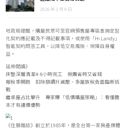
2026 年 2 月 6 日
地政局提醒，購屋民眾可至官網預售屋專區查詢定型
化契約應記載及不得記載事項，或使用「Hi Landy」
智能契約問答工具，以降低交易風險、保障自身權
益。
延伸閱讀》
床墊深層清潔4-6小時完工 揪團省時又省錢
報稅季開跑 扣除額調升減壓、多屋族稅負面臨新挑
戰
繼承屋占比攀升 專家曝「低價購屋策略」：看懂謄
本才有議價優勢
《住展雜誌》創立於1985年，是全台第一家房產媒體