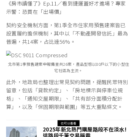
《房市讀懂了》Ep.11／看到捷運蓋好才進場？專家
示警：恐買在「出場價」
契約安全機制方面，第1季全市住家用預售建案皆已
設置履約擔保機制，其中以「不動產開發信託」最為
普遍，共14案，占比達56%。
北市第1季預售建案申報備查共26案，產品型態以80戶以下的小型住
宅社區為主流。
此外，地政局也整理出常見契約問題，提醒民眾特別
留意，包括「貸款約定」、「房地標示與停車位規
格」、「通知交屋期限」、「共有部分面積分配計
算」，以及「保固期限與範圍」等五大重點條文。
也可以看看
2025年新北熱門購屋路段不在淡水!
這路段千筆交易稱霸