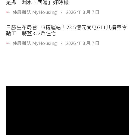
是抓「漏水、西曬」好時機
住展雜誌 MyHousing
·
2026 年 8 月 7 日
日勝生布局台中3捷運站！23.5億元南屯G11共構案今
動工 將蓋322戶住宅
住展雜誌 MyHousing
·
2026 年 8 月 7 日