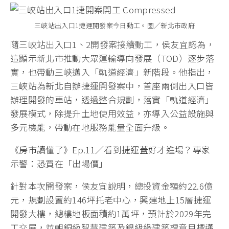
三峽站出入口1捷運開發案今日動工。圖／新北市政府
隨三峽站出入口1、2開發案接續動工，侯友宜認為，
這顯示新北市推動大眾運輸導向發展（TOD）逐步落
實，也帶動三峽邁入「軌道經濟」新階段。他指出，
三峽站為新北自辦捷運開發案中，首座兩側出入口皆
辦理開發的車站，透過整合規劃，落實「軌道經濟」
發展模式，除提升土地使用效益，亦導入公益設施與
多元機能，帶動在地服務能量全面升級。
《房市讀懂了》Ep.11／看到捷運蓋好才進場？專家
示警：恐買在「出場價」
針對本次開發案，侯友宜說明，總投資金額約22.6億
元，規劃設置約146坪托老中心，興建地上15層捷運
開發大樓，總樓地板面積約1萬坪，預計於2029年完
工交屋，並朝銅級智慧建築及銀級綠建築標章目標邁