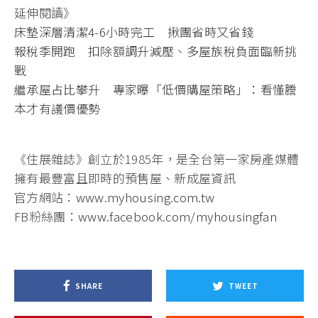
延伸閱讀》
床墊深層清潔4-6小時完工 揪團省時又省錢
報稅季開跑 扣除額調升減壓、多屋族稅負面臨新挑
戰
繼承屋占比攀升 專家曝「低價購屋策略」：看懂謄
本才有議價優勢
《住展雜誌》創立於1985年，是全台第一家房產媒體
擁有最豐富且即時的預售屋、新成屋資訊
官方網站：
www.myhousing.com.tw
FB粉絲團：
www.facebook.com/myhousingfan
SHARE
TWEET