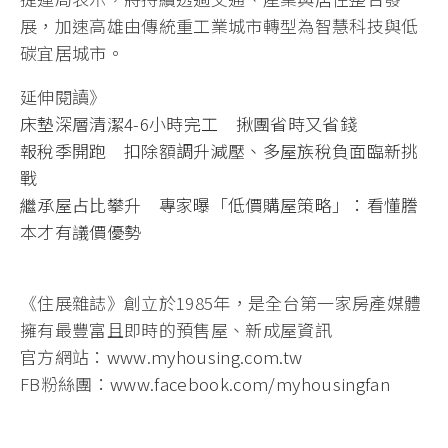
展，加速高雄由傳統重工業城市轉型為智慧科技與低
碳宜居城市。
延伸閱讀》
床墊深層清潔4-6小時完工 揪團省時又省錢
報稅季開跑 扣除額調升減壓、多屋族稅負面臨新挑
戰
繼承屋占比攀升 專家曝「低價購屋策略」：看懂謄
本才有議價優勢
《住展雜誌》創立於1985年，是全台第一家房產媒體
擁有最豐富且即時的預售屋、新成屋資訊
官方網站：
www.myhousing.com.tw
FB粉絲團：
www.facebook.com/myhousingfan