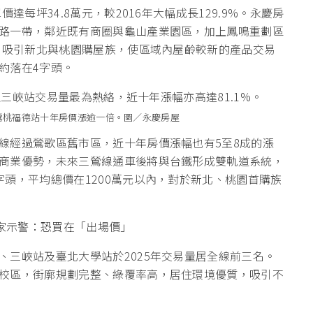
達每坪34.8萬元，較2016年大幅成長129.9%。永慶房
路一帶，鄰近既有商圈與龜山產業園區，加上鳳鳴重劃區
站，吸引新北與桃園購屋族，使區域內屋齡較新的產品交易
約落在4字頭。
鶯桃福德站十年房價漲逾一倍。圖／永慶房屋
線經過鶯歌區舊市區，近十年房價漲幅也有5至8成的漲
商業優勢，未來三鶯線通車後將與台鐵形成雙軌道系統，
頭，平均總價在1200萬元以內，對於新北、桃園首購族
專家示警：恐買在「出場價」
、三峽站及臺北大學站於2025年交易量居全線前三名。
校區，街廓規劃完整、綠覆率高，居住環境優質，吸引不