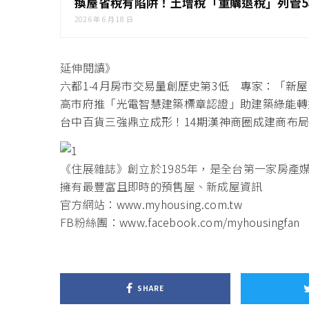
換屋省稅有陷阱！土增稅「重購退稅」列管
2026 年 6 月 18 日
延伸閱讀》
六都1-4月房市交易量創歷史第3低 專家：「新
高市府推「光電智慧建築標章認證」助建築綠能轉
台中百貨三強鼎立成形！14期漢神商圈成建商布
《住展雜誌》創立於1985年，是全台第一家房產
擁有最豐富且即時的預售屋、新成屋資訊
官方網站：
www.myhousing.com.tw
FB粉絲團：
www.facebook.com/myhousingfan
SHARE