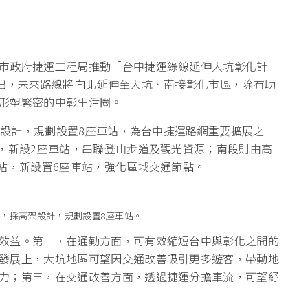
市政府捷運工程局推動「台中捷運綠線延伸大坑彰化計
指出，未來路線將向北延伸至大坑、南接彰化市區，除有助
形塑緊密的中彰生活圈。
高架設計，規劃設置8座車站，為台中捷運路網重要擴展之
區，新設2座車站，串聯登山步道及觀光資源；南段則由高
馬站，新設置6座車站，強化區域交通節點。
公里，採高架設計，規劃設置8座車站。
效益。第一，在通勤方面，可有效縮短台中與彰化之間的
發展上，大坑地區可望因交通改善吸引更多遊客，帶動地
力；第三，在交通改善方面，透過捷運分擔車流，可望紓