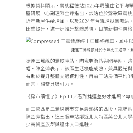
根據資料顯示，鶯桃福德站2025年周邊住宅平均單價
屋研展中心副理陳金萍指出，該站位於鶯歌區鶯桃
近年新屋供給增加，以及2024年台鐵增設鳳鳴
比重提升，進一步推升整體房價，目前新物件價格
捷運三鶯線預計於今年完工通車，
捷運三鶯線的鶯歌車站、陶瓷老街站與國華站，路
幅。陳金萍表示，該區生活機能成熟，兼具觀光與
有助於提升整體交通便利性。目前三站房價平均3字
而言，相當具吸引力。
《房市讀懂了》Ep.11／看到捷運蓋好才進場？
而三峽區是三鶯線房市交易最熱絡的區段，龍埔站
陳金萍指出，這三個車站鄰近北大特區與台北大學
少高資產族群與退休人口進駐。