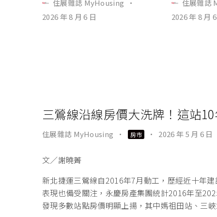
住展雜誌 MyHousing
·
住展雜誌 M
2026 年 8 月 6 日
2026 年 8 月 
三鶯線沿線房價大洗牌！這站10
住展雜誌 MyHousing
·
·
2026 年 5 月 6 日
房市
文／謝曉菁
新北捷運三鶯線自2016年7月動工，歷經近十年
表現也備受關注，永慶房產集團統計2016年至20
發現多數站點房價明顯上揚，其中媽祖田站、三峽