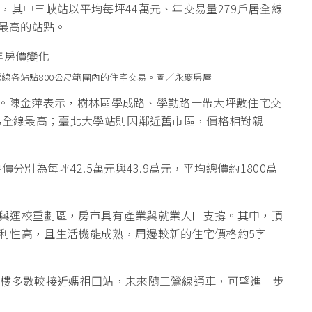
，其中三峽站以平均每坪44萬元、年交易量279戶居全線
價最高的站點。
三鶯線各站點800公尺範圍內的住宅交易。圖／永慶房屋
9%。陳金萍表示，樹林區學成路、學勤路一帶大坪數住宅交
，為全線最高；臺北大學站則因鄰近舊市區，價格相對親
分別為每坪42.5萬元與43.9萬元，平均總價約1800萬
與運校重劃區，房市具有產業與就業人口支撐。其中，頂
利性高，且生活機能成熟，周邊較新的住宅價格約5字
大樓多數較接近媽祖田站，未來隨三鶯線通車，可望進一步