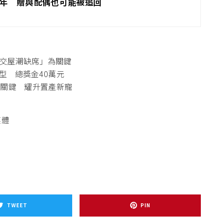
5年 贈與配偶也可能被追回
屋交屋潮缺席」為關鍵
型 總獎金40萬元
局關鍵 耀升置產新寵
媒體
TWEET
PIN