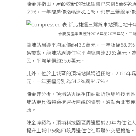
陳金萍指出，屋齡較新的社區單價已來到5至6字頭
之冠，十年間房價漲幅達81.1%，也是三鶯線單
永慶房產集團統計2016年至2025年間，
龍埔站周邊平均單價約43.9萬元，十年漲幅68.
易帶動，龍埔站周邊住宅平均總價達2063萬元
民，平均單價約35.6萬元。
此外，位於土城區的頂埔站與媽祖田站，2025年房價
元，十年漲幅分別為54.2%與84.7%。
陳金萍分析，頂埔站與媽祖田站鄰近頂埔科技園區
埔站更具備轉乘捷運板南線的優勢，通勤台北市便
頭。
陳金萍認為，頂埔科技園區周邊屋齡20年內住宅
提升土城中央路四段周邊住宅社區聯外交通機能。