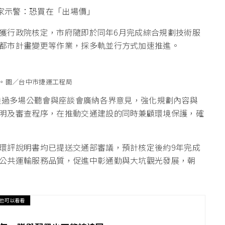
專家示警：恐買在「出場價」
1日獲行政院核定，市府隨即於同年6月完成綜合規劃技術服
都市計畫變更等作業，採多軌並行方式加速推進。
。圖／台中市捷運工程局
並透過多場公聽會與座談會廣納各界意見，強化規劃內容與
明及審查程序，在推動交通建設的同時兼顧環境保護，確
環評說明書均已提送交通部審議，預計核定後約9年完成
公共運輸服務品質，促進中彰通勤與大坑觀光發展，朝
也可以看看