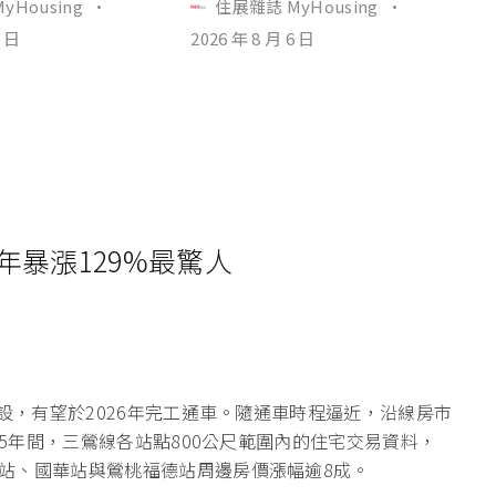
yHousing
·
住展雜誌 MyHousing
·
6 日
2026 年 8 月 6 日
年暴漲129%最驚人
建設，有望於2026年完工通車。隨通車時程逼近，沿線房市
25年間，三鶯線各站點800公尺範圍內的住宅交易資料，
站、國華站與鶯桃福德站周邊房價漲幅逾8成。