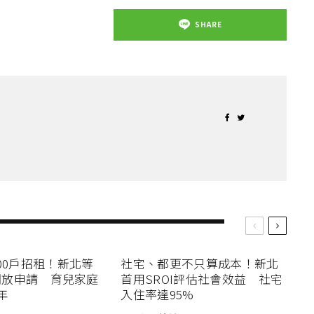
SHARE
00戶招租！新北等
社宅、都更不只算成本！新北
4開放申請 育兒家庭
首用SROI評估社會效益 社宅
年
入住率達95%