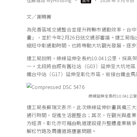
住展雜誌 MyHousing
·
·
2026 年 5 月 6 日
房市
文／謝曉菁
為完善區域交通整合並提升跨縣市通勤效率，台中
畫」，並於今年2月26日送交通部審議。捷工局
縮短中彰通勤時間，也將帶動大坑觀光發展，逐步
捷工局說明，綠線延伸全長約10.041公里，採
一。北段將由既有舊社站（G03）延伸至大坑地
鐵台中站（G17）延伸至彰化市區，銜接台鐵金
綠線延伸全長約10.041
捷工局長蘇瑞文表示，此次綠線延伸計畫具備三大
通行時間，促進生活圈整合；其次，在觀光與產業
方經濟，彰化亦可藉由軌道建設提升整體產業競爭
解松竹路及周邊道路壅塞問題。