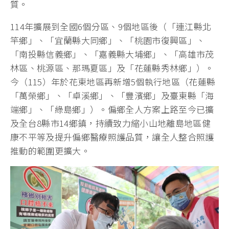
質。
114年擴展到全國6個分區、9個地區後（「連江縣北
竿鄉」、「宜蘭縣大同鄉」、「桃園市復興區」、
「南投縣信義鄉」、「嘉義縣大埔鄉」、「高雄市茂
林區、桃源區、那瑪夏區」及「花蓮縣秀林鄉」）。
今（115）年於花東地區再新增5個執行地區（花蓮縣
「萬榮鄉」、「卓溪鄉」、「豐濱鄉」及臺東縣「海
端鄉」、「綠島鄉」）。偏鄉全人方案上路至今已擴
及全台8縣市14鄉鎮，持續致力縮小山地離島地區健
康不平等及提升偏鄉醫療照護品質，讓全人整合照護
推動的範圍更擴大。