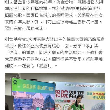
創世基金會今年邁向40年，為全台唯一照顧植物人與
重度臥床者的社福機構，累積幫助約2萬個家庭免於
照顧悲歌。因應日益增加的長照需求，與落實在地安
養的百年大願，創世目前正進行籌建嘉義新院計畫，
預計完成可服務90床。
創世基金會5/6獲嘉義大林出生的綜藝大哥徐乃麟現身
相挺，擔任公益大使展現暖心一面，分享「家」與
「健康」的重要，同理照顧者的生活壓力，呼籲社會
大眾透過多元捐款方式，簡單行善不受限，幫助嘉義
建院，一起愛心「我嘉1」。