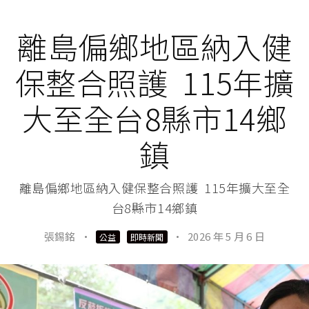
離島偏鄉地區納入健
保整合照護 115年擴
大至全台8縣市14鄉
鎮
離島偏鄉地區納入健保整合照護 115年擴大至全
台8縣市14鄉鎮
張錫銘
·
·
2026 年 5 月 6 日
公益
即時新聞