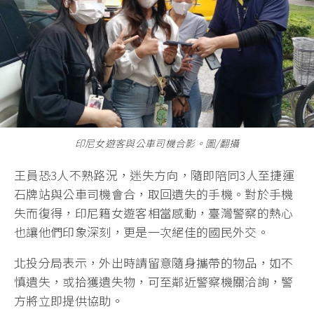
印尼女遊客與公車司機合影。圖/翻攝
王員恐3人不熟路況，迷失方向，隨即陪同3人至捷運
石牌站與公車司機會合，取回遺失的手機。對於手機
失而復得，印尼籍女遊客相當感動，臺灣警察的熱心
也讓他們印象深刻，更是一次絕佳的國民外交。
北投分局表示，外出時請留意隨身攜帶的物品，如不
慎遺失，或拾獲遺失物，可至鄰近警察機關洽詢，警
方將立即提供協助。