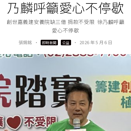
乃麟呼籲愛心不停歇
創世嘉義建安養院缺三億 捐款不受限 徐乃麟呼籲
愛心不停歇
張錫銘
·
·
2026 年 5 月 6 日
即時新聞
公益