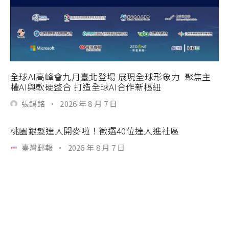
全球AI高峰會九月臺北登場 展現全球形象力 聚焦主
權AI與軟硬整合 打造全球AI合作新樞紐
張錫銘
·
2026 年 8 月 7 日
桃園銀髮達人開麥啦！徵選40位達人進社區
臺灣郵報
·
2026 年 8 月 7 日