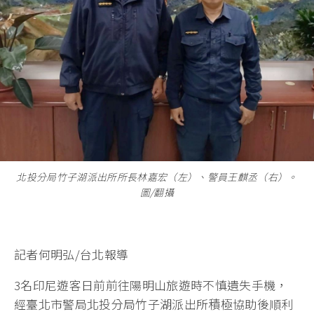
北投分局竹子湖派出所所長林嘉宏（左）、警員王麒丞（右）。
圖/翻攝
記者何明弘/台北報導
3名印尼遊客日前前往陽明山旅遊時不慎遺失手機，
經臺北市警局北投分局竹子湖派出所積極協助後順利