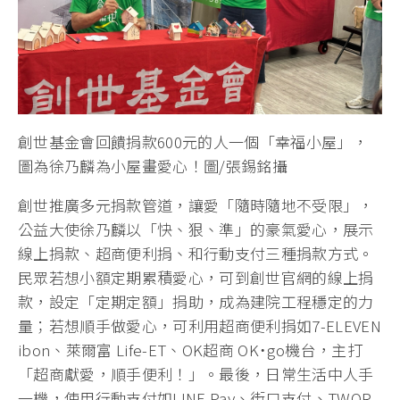
創世基金會回饋捐款600元的人一個「幸福小屋」，
圖為徐乃麟為小屋畫愛心！圖/張錫銘攝
創世推廣多元捐款管道，讓愛「隨時隨地不受限」，
公益大使徐乃麟以「快、狠、準」的豪氣愛心，展示
線上捐款、超商便利捐、和行動支付三種捐款方式。
民眾若想小額定期累積愛心，可到創世官網的線上捐
款，設定「定期定額」捐助，成為建院工程穩定的力
量；若想順手做愛心，可利用超商便利捐如7-ELEVEN
ibon、萊爾富 Life-ET、OK超商 OK˙go機台，主打
「超商獻愛，順手便利！」。最後，日常生活中人手
一機，使用行動支付如LINE Pay、街口支付、TWQR