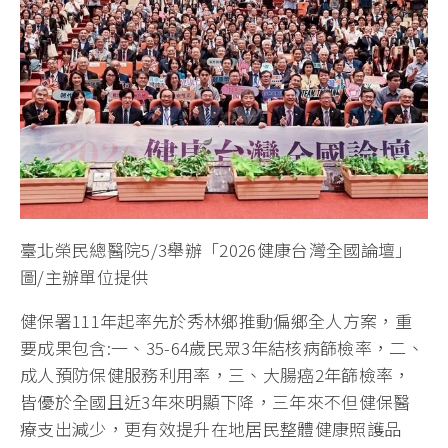
臺北榮民總醫院5/3舉辦「2026健康台灣全國論壇」
圖/主辦單位提供
健保署111年起率先於秀林鄉推動偏鄉全人方案，重
要成果包含:一、35-64歲民眾3年結核病篩檢率，二、
成人預防保健服務利用率，三、大腸癌2年篩檢率，
皆優於全國且近3年來明顯下降，三年來不但健保醫
療支出減少，更有效提升在地居民整體健康照護品