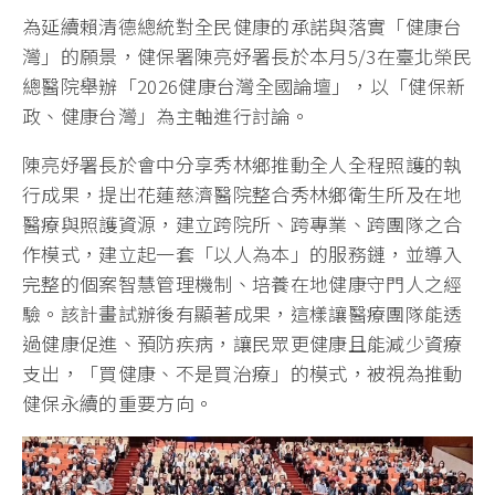
為延續賴清德總統對全民健康的承諾與落實「健康台
灣」的願景，健保署陳亮妤署長於本月5/3在臺北榮民
總醫院舉辦「2026健康台灣全國論壇」，以「健保新
政、健康台灣」為主軸進行討論。
陳亮妤署長於會中分享秀林鄉推動全人全程照護的執
行成果，提出花蓮慈濟醫院整合秀林鄉衛生所及在地
醫療與照護資源，建立跨院所、跨專業、跨團隊之合
作模式，建立起一套「以人為本」的服務鏈，並導入
完整的個案智慧管理機制、培養在地健康守門人之經
驗。該計畫試辦後有顯著成果，這樣讓醫療團隊能透
過健康促進、預防疾病，讓民眾更健康且能減少資療
支出，「買健康、不是買治療」的模式，被視為推動
健保永續的重要方向。