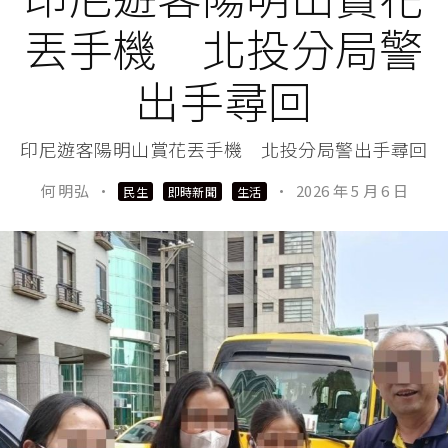
丟手機 北投分局警
出手尋回
印尼遊客陽明山賞花丟手機 北投分局警出手尋回
何 明弘
·
·
2026 年 5 月 6 日
民生
即時新聞
生活