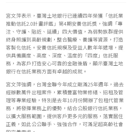
宮文萍表示，臺灣土地銀行已連續四年榮獲「信託業
推動信託2.0計畫評鑑」第4期安養信託獎，強調「專
注、守護、貼近、延續」四大價值，為弱勢族群提供
終身照護到高齡規劃，整合醫療、養護等資源，打造
客製化信託。安養信託規模及受益人數年年遞增，提
供具備廣度、高度、深度、溫度的「四度」信託服
務，為客戶打造安心可靠的金融後盾，顯示臺灣土地
銀行在信託業務方面有卓越的成就。
宮文萍強調，台灣金聯今年成立剛滿25年週年，過去
經辦數萬件出租案件，累積豐富物業修繕、招租及管
理等專業經驗，特別是去年10月份開辦了包租代管業
務，將發揮業務上的優勢，結合公股銀行信託業務，
以擴大服務範圍，提供客戶更多元的服務，落實居住
正義，如此公公聯手、強強合作，可滿足超高齡社會
的安養需求。