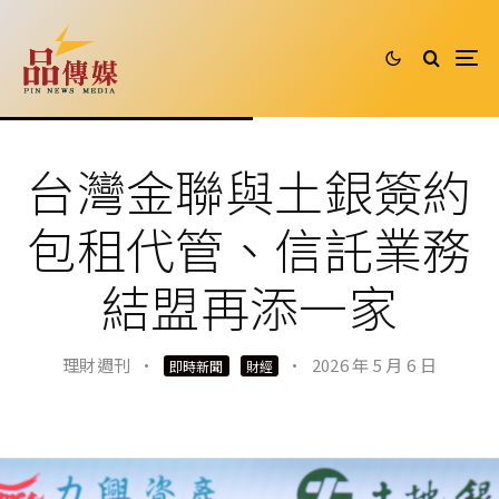
台灣金聯與土銀簽約
包租代管、信託業務
結盟再添一家
理財週刊
·
·
2026 年 5 月 6 日
即時新聞
財經