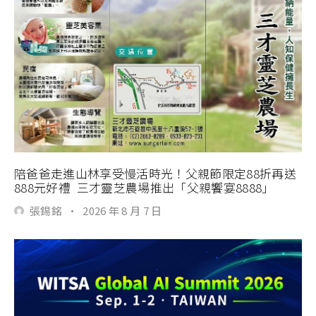
陪爸爸走進山林享受慢活時光！父親節限定88折再送
888元好禮 三才靈芝農場推出「父親饗宴8888」
張錫銘
·
2026 年 8 月 7 日