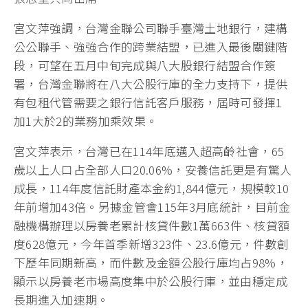
宮文萍強調，台灣金聯公司聯手臺灣土地銀行，建構
公公聯手、強強合作的跨業結盟，已進入最後關鍵階
段，可望在五月中旬完成與八大股銀行結盟合作簽
署，台灣金聯將在八大公股行庫的全力支持下，提供
有包租代管需要之銀行信託客戶服務，屆時可發揮1
加1大於2的業務加乘效果。
宮文萍表示，台灣已在114年底邁入超高齡社會，65
歲以上人口占全部人口20.06%，安養信託更是有驚人
成長，114年度信託財產本金約1,844億元，規模較10
年前增加43倍。另據金管會115年3月底統計，目前金
融機構辦理以房養老累計核貸件數1萬663件、核貸額
度628億元，今年首季新增323件、23.6億元，件數創
下歷年同期新高，而件數及金額公股行庫均占98%，
顯示以房養老市場高度集中於公股行庫，並由穩定成
長期進入加速期。