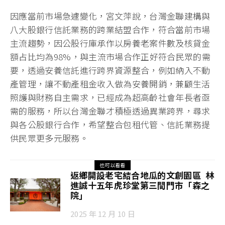
因應當前市場急遽變化，宮文萍說，台灣金聯建構與
八大股銀行信託業務的跨業結盟合作，符合當前市場
主流趨勢，因公股行庫承作以房養老案件數及核貸金
額占比均為98%，與主流市場合作正好符合民眾的需
要，透過安養信託進行跨界資源整合，例如納入不動
產管理，讓不動產租金收入做為安養開銷，兼顧生活
照護與財務自主需求，已經成為超高齡社會年長者亟
需的服務，所以台灣金聯才積極透過異業跨界，尋求
與各公股銀行合作，希望整合包租代管、信託業務提
供民眾更多元服務。
也可以看看
返鄉開設老宅結合地瓜的文創園區 林
進誠十五年虎珍堂第三間門市「森之
院」
2025 年 12 月 10 日