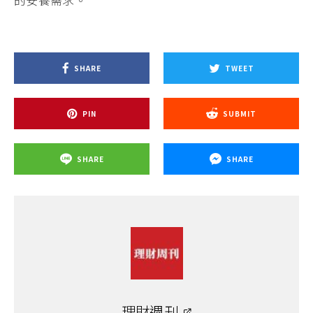
SHARE
TWEET
PIN
SUBMIT
SHARE
SHARE
理財週刊