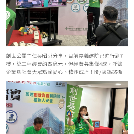
創世公關主任吳昭芬分享，目前嘉義建院已進行到7
樓，總工程經費約四億元，但經費募集僅4成，呼籲
企業與社會大眾點滴愛心、積沙成塔！圖/張錫銘攝