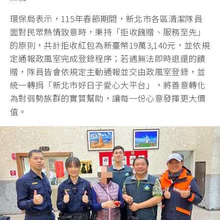
環保局表示，115年春節期間，新北市各區清潔隊員
面對民眾熱情致意時，秉持「拒收餽贈、服務至先」
的原則，共計拒收紅包為新臺幣19萬3,140元，並依規
定通報政風室完成登錄程序；若遇無法即時退還的饋
贈，隊員皆會依規定主動通報並交由政風室登錄，並
統一轉捐「新北市好日子愛心大平台」，將善意轉化
為對弱勢族群的實質幫助，讓每一份心意發揮更大價
值。