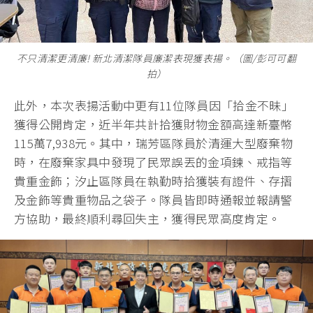
不只清潔更清廉! 新北清潔隊員廉潔表現獲表揚。（圖/彭可可翻
拍）
此外，本次表揚活動中更有11位隊員因「拾金不昧」
獲得公開肯定，近半年共計拾獲財物金額高達新臺幣
115萬7,938元。其中，瑞芳區隊員於清運大型廢棄物
時，在廢棄家具中發現了民眾誤丟的金項鍊、戒指等
貴重金飾；汐止區隊員在執勤時拾獲裝有證件、存摺
及金飾等貴重物品之袋子。隊員皆即時通報並報請警
方協助，最終順利尋回失主，獲得民眾高度肯定。