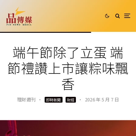
端午節除了立蛋 端
節禮讚上市讓粽味飄
香
理財週刊
·
·
2026 年 5 月 7 日
即時新聞
財經