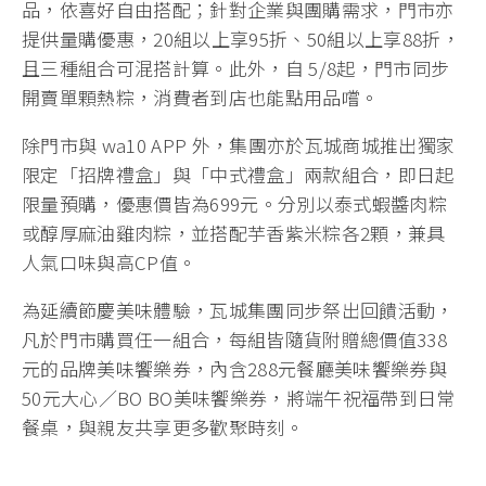
品，依喜好自由搭配；針對企業與團購需求，門市亦
提供量購優惠，20組以上享95折、50組以上享88折，
且三種組合可混搭計算。此外，自 5/8起，門市同步
開賣單顆熱粽，消費者到店也能點用品嚐。
除門市與 wa10 APP 外，集團亦於瓦城商城推出獨家
限定「招牌禮盒」與「中式禮盒」兩款組合，即日起
限量預購，優惠價皆為699元。分別以泰式蝦醬肉粽
或醇厚麻油雞肉粽，並搭配芋香紫米粽各2顆，兼具
人氣口味與高CP值。
為延續節慶美味體驗，瓦城集團同步祭出回饋活動，
凡於門市購買任一組合，每組皆隨貨附贈總價值338
元的品牌美味饗樂券，內含288元餐廳美味饗樂券與
50元大心／BO BO美味饗樂券，將端午祝福帶到日常
餐桌，與親友共享更多歡聚時刻。