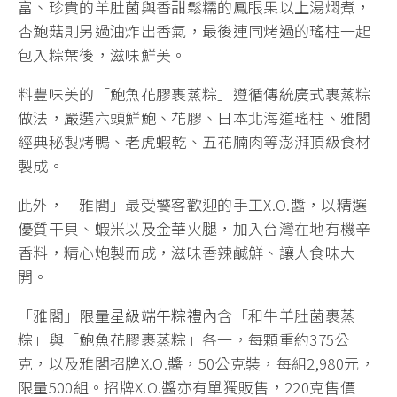
富、珍貴的羊肚菌與香甜鬆糯的鳳眼果以上湯燜煮，
杏鮑菇則另過油炸出香氣，最後連同烤過的瑤柱一起
包入粽葉後，滋味鮮美。
料豐味美的「鮑魚花膠裹蒸粽」遵循傳統廣式裹蒸粽
做法，嚴選六頭鮮鮑、花膠、日本北海道瑤柱、雅閣
經典秘製烤鴨、老虎蝦乾、五花腩肉等澎湃頂級食材
製成。
此外，「雅閣」最受饕客歡迎的手工X.O.醬，以精選
優質干貝、蝦米以及金華火腿，加入台灣在地有機辛
香料，精心炮製而成，滋味香辣鹹鮮、讓人食味大
開。
「雅閣」限量
星級端午粽禮
內含「和牛羊肚菌裹蒸
粽」與「鮑魚花膠裹蒸粽」各一，每顆重約375公
克，以及雅閣招牌X.O.醬，50公克裝，每組2,980元，
限量500組。招牌X.O.醬亦有單獨販售，220克售價