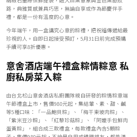
精緻石墨綠保鮮提袋，融入粽葉意象與金色葉脈紋
路，典雅質感兼具巧思，無論自享或作為節慶伴手
禮，都是一份有溫度的心意。
今年端午，用一盒講究心意的粽禮，把祝福傳遞給最
珍視的人。自即日起接受預訂，5月31日前完成預購
手續可享8折優惠。
意舍酒店端午禮盒粽情粽意
私
廚私房菜入粽
由台北松山意舍酒店私廚團隊親自研發的粽情粽意端
午節禮盒上市，售價980元起，集結葷、素、甜、鹹
等5種口味：「一品鮑貝粽」、「梅干東坡肉粽」、
「
紫米豆沙粽
」、「紅藜珍菇粽」、「阿嬤手包鮮肉
蛋黃粽」，組合成三款禮盒，每款禮盒內含5顆粽
子，售價980元起，不論是自用或饋贈親友，都能滿