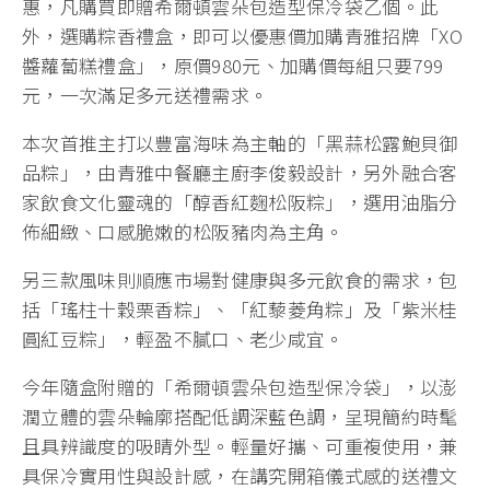
惠，凡購買即贈希爾頓雲朵包造型保冷袋乙個。此
外，選購粽香禮盒，即可以優惠價加購青雅招牌「XO
醬蘿蔔糕禮盒」，原價980元、加購價每組只要799
元，一次滿足多元送禮需求。
本次首推主打以豐富海味為主軸的「黑蒜松露鮑貝御
品粽」，由青雅中餐廳主廚李俊毅設計，另外融合客
家飲食文化靈魂的「醇香紅麴松阪粽」，選用油脂分
佈細緻、口感脆嫩的松阪豬肉為主角。
另三款風味則順應市場對健康與多元飲食的需求，包
括「瑤柱十穀栗香粽」、「紅藜菱角粽」及「紫米桂
圓紅豆粽」，輕盈不膩口、老少咸宜。
今年隨盒附贈的「希爾頓雲朵包造型保冷袋」，以澎
潤立體的雲朵輪廓搭配低調深藍色調，呈現簡約時髦
且具辨識度的吸睛外型。輕量好攜、可重複使用，兼
具保冷實用性與設計感，在講究開箱儀式感的送禮文