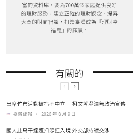
富的資料庫，要為700萬個家庭提供良好
的理財服務，建立正確的理財觀念，提昇
大眾的財商智識，打造臺灣成為『理財幸
福島』的願景。
有關的
出席竹市活動被指不中立 柯文哲澄清無政治宣傳
臺灣郵報
·
2026 年 8 月 9 日
國人赴烏干達遭扣照拒入境 外交部持續交涉