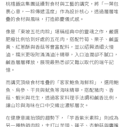
桃禧飯店集團延續對食材與工藝的講究，將「一葉包
裹心意，一粽傳遞溫度」作為設計核心，透過層層堆
疊的食材與風味，打造節慶儀式感。
像是「東坡五花肉粽」堪稱經典中的靈魂之作，嚴選
肥瘦比例恰到好處的五花肉，搭配竹筍、栗子、鹹蛋
黃、紅蔥酥與香菇等豐富配料，並以紹興酒細火慢
滷，糯米更吸附滿滿滷汁精華，入口油潤卻不膩口，
鹹香層層釋放，展現最熟悉卻又難以取代的端午記
憶。
而講究頂級食材堆疊的「客家鮑魚海鮮粽」，選用鮑
魚、烏參、干貝與魷魚等海味精華，搭配豬肉、香
菇、蝦米與花生，透過客家料理手法調和鹹香比例，
讓山珍與海味在口中交織出濃郁層次。
在健康意識抬頭的趨勢下，「芋香紫米素粽」則成為
另一種熱銷肉粽，主打以芋頭、蓮子、杏鮑菇與鷹嘴