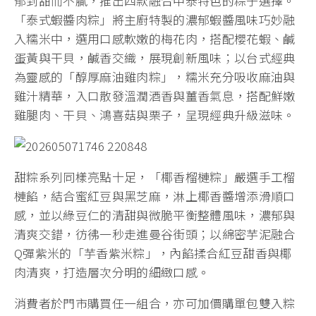
郁到甜而不膩，推出四款融合中泰特色的粽子選擇。
「泰式蝦醬肉粽」將主廚特製的濃郁蝦醬風味巧妙融
入糯米中，選用口感軟嫩的梅花肉，搭配櫻花蝦、鹹
蛋黃與干貝，鹹香交織，展現創新風味；以台式經典
為靈感的「醇厚麻油雞肉粽」，糯米充分吸收麻油與
雞汁精華，入口散發溫潤酒香與薑香氣息，搭配鮮嫩
雞腿肉、干貝、鴻喜菇與栗子，呈現經典升級滋味。
甜粽系列同樣亮點十足，「椰香榴槤粽」嚴選手工榴
槤餡，結合蜜紅豆與黑芝麻，淋上椰香醬增添滑順口
感，並以綠豆仁的清甜與微脆平衡整體風味，濃郁與
清爽交錯，彷彿一秒走進曼谷街頭；以綿密芋泥融合
Q彈紫米的「芋香紫米粽」，內餡揉合紅豆甜香與椰
肉清爽，打造層次分明的細緻口感。
消費者於門市購買任一組合，亦可加價購單包雙入粽