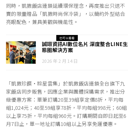
同時，凱撒飯店連鎖延續環保理念，再度推出只送不
賣的限量贈品「凱撒時尚保冷袋」，以簡約外型結合
亮眼配色，兼具美觀與機能性。
也可以看看
誠翊資訊AI數位名片 深度整合LINE生
態圈解決方案
2026 年 2 月 14 日
「凱撒珍饌・粽星雲集」於凱撒飯店連鎖全台旗下九
家飯店同步販售，因應企業與團體採購需求，推出分
級優惠方案：單筆訂購20至39組享定價8折，平均每
組1,024元；40至59組享78折，平均每組998元；60組
以上享75折，平均每組960元。訂購期間自即日起至6
月7日止，單一地址訂購10組以上另享免運優惠。