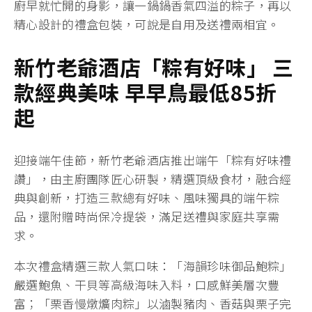
廚早就忙開的身影，讓一鍋鍋香氣四溢的粽子，再以
精心設計的禮盒包裝，可說是自用及送禮兩相宜。
新竹老爺酒店「粽有好味」
三
款經典美味
早早鳥最低85
折
起
迎接端午佳節，新竹老爺酒店推出端午「粽有好味禮
讚」，由主廚團隊匠心研製，精選頂級食材，融合經
典與創新，打造三款總有好味、風味獨具的端午粽
品，還附贈時尚保冷提袋，滿足送禮與家庭共享需
求。
本次禮盒精選三款人氣口味：「海韻珍味御品鮑粽」
嚴選鮑魚、干貝等高級海味入料，口感鮮美層次豐
富；「栗香慢燉爌肉粽」以滷製豬肉、香菇與栗子完