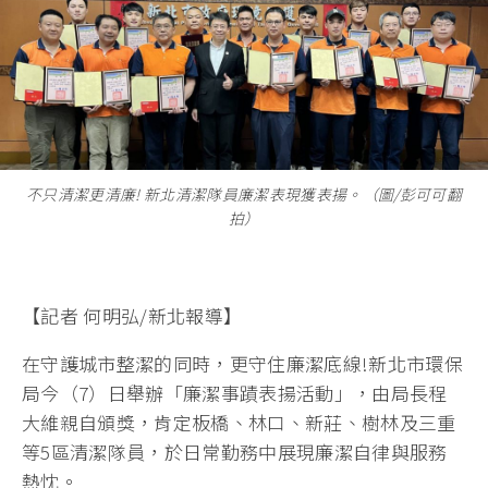
不只清潔更清廉! 新北清潔隊員廉潔表現獲表揚。（圖/彭可可翻
拍）
【記者 何明弘/新北報導】
在守護城市整潔的同時，更守住廉潔底線!新北市環保
局今（7）日舉辦「廉潔事蹟表揚活動」，由局長程
大維親自頒獎，肯定板橋、林口、新莊、樹林及三重
等5區清潔隊員，於日常勤務中展現廉潔自律與服務
熱忱。