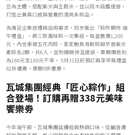
豆為主體，搭配紫米與五穀米，並以段木菇醬提香，
打造出兼具口感與營養的清爽系粽品。
為滿足企業送禮與自用需求，同步推出「粽所期待 端
午禮盒」，將三款風味粽一次集結。每盒售價1,200
元，內含東坡五花肉粽、客家鮑魚海鮮粽與芋香紫米
素粽各2顆，共6入，並附精緻保溫提袋，單顆價格則
為160元至180元不等， 5月31日前預訂再享早鳥禮盒
82折優惠，單顆9折優惠。
瓦城集團經典「匠心粽作」組
合登場！
訂購再贈
338
元美味
饗樂劵
今年端午節，瓦城集團延續經典熱銷口味，從鹹香濃