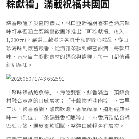
粽獻禮」滿載祝福共團圓
粽香喚醒了炎夏的儀式，林口亞昕福朋喜來登酒店聚
味軒李聖涵主廚與餐飲團隊推出「昕粽獻禮」(6入，
1,200元)，嚴選三款滋味各具千秋的匠心粽品，從山
珍海味到懷舊穀香、從清雅茶韻到綿密甜潤，每款風
味，皆來自主廚對食材的講究與詮釋，每一口都值得
細細品味。
「聚味臻品鮑魚粽」，海陸雙饗、鮮香滿溢，頂級食
材融合豐富的口感層次；「十穀懷香滷肉粽」，古早
工法、穀香留韻，滷肉軟嫩，香氣醇厚，道地經典滋
味一口到位；「茶韻雙香相思粽」，茶香清雅結合綿
密紅豆餡，粿皮柔軟細膩，整體口感輕盈有層次。