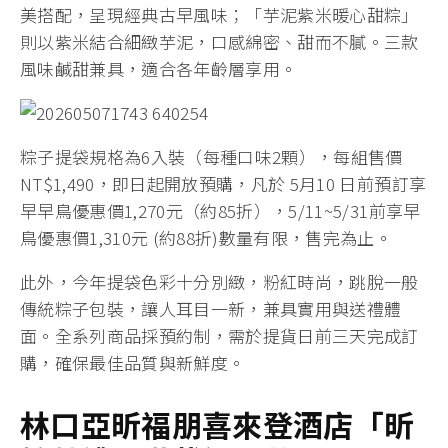
美搭配，呈現經典古早風味；「芋泥紫米暖心甜粽」
則以紫米結合細緻芋泥，口感綿密、甜而不膩。三款
風味鹹甜兼具，適合各年齡層享用。
粽子提袋規格為6入裝（每種口味2顆），每組售價
NT$1,490，即日起開放預購，凡於 5月10 日前預訂享
早早鳥優惠價1,270元（約85折），5/11~5/31前享早
鳥優惠價1,310元 (約88折)數量有限，售完為止。
此外，今年提袋色彩十分別緻，粉紅時尚，跳脫一般
傳統粽子包裝，讓人耳目一新，兼具實用與送禮體
面。全系列商品採預約制，需於提貨日前三天完成訂
購，確保最佳品質與新鮮度。
林口亞昕福朋喜來登酒店「昕