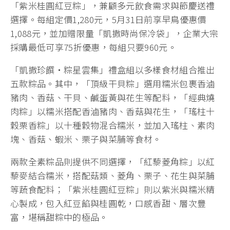
「紫米桂圓紅豆粽」，兼顧多元飲食需求與節慶送禮
選擇。每組定價1,280元，5月31日前享早鳥優惠價
1,088元，並加贈限量「凱撒時尚保冷袋」，企業大宗
採購最低可享75折優惠，每組只要960元。
「凱撒珍饌・粽星雲集」禮盒組以多樣食材組合推出
五款粽品。其中，「頂級干貝粽」選用糯米包裹香滷
豬肉、香菇、干貝、鹹蛋黃與花生等配料，「經典燒
肉粽」以糯米搭配香滷豬肉、香菇與花生，「瑤柱十
穀栗香粽」以十種穀物混合糯米，並加入瑤柱、素肉
塊、香菇、蝦米、栗子與菜脯等食材。
兩款全素粽品則提供不同選擇，「紅藜菱角粽」以紅
藜麥結合糯米，搭配菇類、菱角、栗子、花生與菜脯
等蔬食配料；「紫米桂圓紅豆粽」則以紫米與糯米精
心製成，包入紅豆餡與桂圓乾，口感香甜、層次豐
富，堪稱甜粽中的極品。