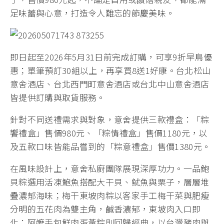
足味蕾與心意，打造令人難忘的節慶美味。
即日起至2026年5月31日前完成訂購，可享9折早鳥優
惠；單筆預訂30組以上，再享買8送1好康。台北松山
意舍酒店、台北西門町意舍酒店或台北中山意舍酒店
皆提供訂購與取貨服務。
針對不同送禮需求與對象，意舍提供三款禮盒：「粽
饗禮盒」售價980元、「粽情禮盒」售價1180元，以
及五款口味皆能品嘗到的「粽意禮盒」售價1380元。
在風味設計上，意舍私廚團隊展現深厚功力。一品鮑
貝粽選用活凍鮑魚搭配大干貝、魷魚與栗子，層層堆
疊濃郁海味；梅干東坡肉粽以客家手工梅干菜與肥瘦
分明的五花肉為雙主角，鹹香濃郁，東坡肉入口即
化；阿嬤手包鮮肉蛋黃粽則回歸經典，以台灣豬肉與