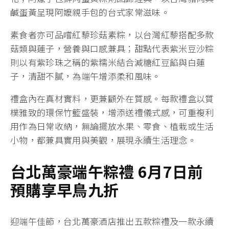
鹹蛋黃呈現阿嬤親手包的台式家常滋味。
素食者亦可品嚐紅藜珍菇素粽，以台灣紅藜搭配多款
菇類與蓮子，營養與口感兼具；甜點代表紫米豆沙粽
則以有紫珍珠之稱的紫糯米結合減糖紅豆餡與白蓮
子，清甜不膩，為端午增添柔和風味。
禮盒內在真材實料，更兼顧外在質感。每款禮盒以質
樸雅致的環保竹籃盛裝，增添送禮儀式感，可重複利
用作為日常收納，無論擺放水果、零食、植栽或生活
小物，都兼具實用與美觀，展現永續生活理念。
台北萬豪端午粽禮 6
月7
日前
預購享早鳥九折
迎端午佳節，台北萬豪酒店推出五款粽禮及一款永續