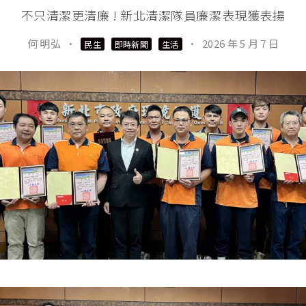
不只清潔更清廉 ! 新北清潔隊員廉潔表現獲表揚
何 明弘
·
·
2026 年 5 月 7 日
民生
即時新聞
生活