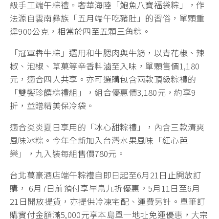
級手工端午粽禮。奢華海陸「鮑魚八寶福袋粽」，作
法源自雲南彝族「五月端午吃豬肚」的習俗，單顆重
達900公克，相當於四至五顆三角粽。
「冠軍犇牛粽」選用和牛腮肉與牛筋，以青花椒、辣
椒、泡椒、草菓等辛香料滷至入味，單顆售價1,180
元，適合四人共享。亦可選購包含兩款頂級粽禮的
「雙饗珍饌粽禮組」，組合優惠價3,180元，約享9
折，並贈精美保冷袋。
適合炎炎夏日享用的「冰心甜粽禮」，內含三款清爽
風味冰粽。今年全新加入台灣水果風味「紅心芭
樂」，九入裝每組售價780元。
台北萬豪酒店端午粽禮自即日起至6月21日止開放訂
購， 6月7日前預付享早鳥九折優惠，5月11日至6月
21日開放提貨，亦提供冷凍宅配、運費另計。單筆訂
購實付金額滿5,000元享本島單一地址免運優惠，大宗