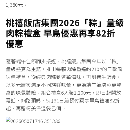
1,380元。
桃禧飯店集團2026
「粽」量級
肉粽禮盒
早鳥優惠再享82
折
優惠
隨著端午佳節腳步接近，桃禧飯店集團今年以「粽」
量級盛宴為主題，推出每顆肉粽重達約210g的三款風
味粽禮盒，從經典肉粽到奢華海味，再到養生蔬食，
以多元層次滿足不同族群味蕾，更為端午節增添更豐
富的味覺體驗。組合禮盒6入裝1,200元，即日起開放
電話、網路預購，5月31日前預付獨享早鳥禮遇82折
起，再贈精美保溫袋乙個。