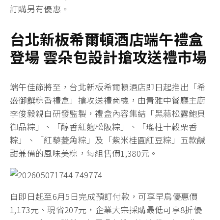
訂購另有優惠。
台北新板希爾頓酒店端午禮盒
登場
雲朵包設計搶攻送禮市場
端午佳節將至，台北新板希爾頓酒店即日起推出「希
盛御饌粽香禮盒」搶攻送禮商機，由青雅中餐廳主廚
李俊毅親自研發監製，禮盒內容集結「黑蒜松露鮑貝
御品粽」、「醇香紅麴松阪粽」、「瑤柱十穀栗香
粽」、「紅藜菱角粽」及「紫米桂圓紅豆粽」五款鹹
甜兼備的風味美粽，每組售價1,380元。
自即日起至6月5日完成預訂付款，可享早鳥優惠價
1,173元、現省207元，企業大宗採購最低可享8折優