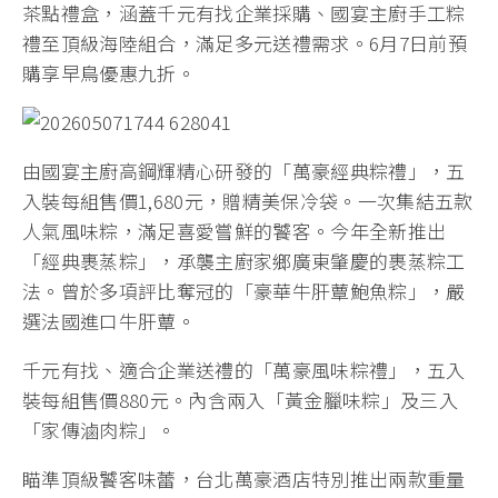
茶點禮盒，涵蓋千元有找企業採購、國宴主廚手工粽
禮至頂級海陸組合，滿足多元送禮需求。6月7日前預
購享早鳥優惠九折。
由國宴主廚高鋼輝精心研發的「萬豪經典粽禮」，五
入裝每組售價1,680元，贈精美保冷袋。一次集結五款
人氣風味粽，滿足喜愛嘗鮮的饕客。今年全新推出
「經典裹蒸粽」，承襲主廚家鄉廣東肇慶的裹蒸粽工
法。曾於多項評比奪冠的「豪華牛肝蕈鮑魚粽」，嚴
選法國進口牛肝蕈。
千元有找、適合企業送禮的「萬豪風味粽禮」，五入
裝每組售價880元。內含兩入「黃金臘味粽」及三入
「家傳滷肉粽」。
瞄準頂級饕客味蕾，台北萬豪酒店特別推出兩款重量