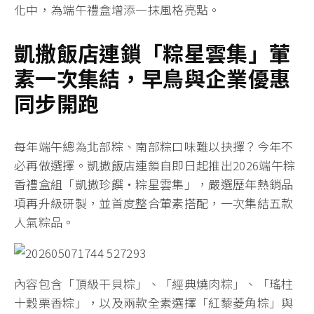
化中，為端午禮盒增添一抹風格亮點。
凱撒飯店連鎖「粽星雲集」葷
素一次集結，早鳥與企業優惠
同步開跑
每年端午總為北部粽、南部粽口味難以抉擇？今年不
必再做選擇。凱撒飯店連鎖自即日起推出2026端午粽
香禮盒組「凱撒珍饌・粽星雲集」，嚴選歷年熱銷品
項再升級研製，並首度整合葷素搭配，一次集結五款
人氣粽品。
內容包含「頂級干貝粽」、「經典燒肉粽」、「瑤柱
十穀栗香粽」，以及兩款全素選擇「紅藜菱角粽」與