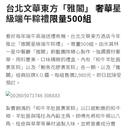
台北文華東方「雅閣」
奢華
星
級端午粽禮
限量500
組
看好每年端午高端送禮商機，台北文華東方酒店今年
推出「雅閣星級端午粽禮」
，限量
500組。由米其林
一星中餐廳「雅閣」廚藝團隊精心製作，強調選材奢
華、用料豐美、口味精緻的禮盒，內有「和牛羊肚菌
裹蒸粽」以及「鮑魚花膠裹蒸粽」各一顆，以及
「雅
閣」
經典招牌X.O.醬，每組售價2,980元，即日起接受
預訂。
紮實飽滿的
「
和牛羊肚菌
裹蒸粽」
以口感軟嫩的和牛
頰、羊肚菌與瑤柱為內餡主角，師傅先將和牛頰以八
角、桂皮與草果等藥材滷製入味，並將營養成分豐