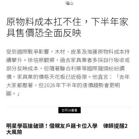
福山
原物料成本扛不住，下半年家
具售價恐全面反映
受到國際戰爭影響，木材、皮革及海運原物料成本持
續攀升。徐培原觀察，過去家具業者多採自行吸收或
部分反映成本，但隨著聯合利華等國際龍頭紛紛調
價，家具業的價格天花板已近極限。他直言：「去年
大家都壓著，但2026年下半年的漲價趨勢會更明
顯。」
也可以看看
明星學區搶破頭！借親友戶籍卡位入學 律師提醒2
大風險