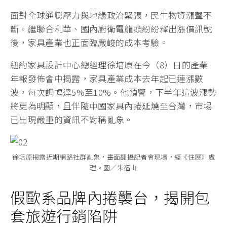
面對全球通膨壓力與地緣政治緊張，民生物資漲聲不
斷。繼聯合利華、國內廚衛電龍頭紛紛釋出漲價訊號
後，家具產業也正面臨嚴峻的成本考驗。
紐約家具設計中心總經理徐培原在今（8）日的產業
年報發佈會中揭露，家具產業成本去年起已連漲數
波，每次調幅達5%至10%。他預警，下半年這波漲勢
將更為明顯，且伴隨中國家具內捲延燒至台灣，市場
已出現嚴重的資訊不對稱亂象。
徐培原揭露近期網路社群亂象，畫面翻攝記者會現場，經《住展》處
理。圖／朱福山
假歐系品牌內捲襲台，揭開包
套旅遊行銷陷阱