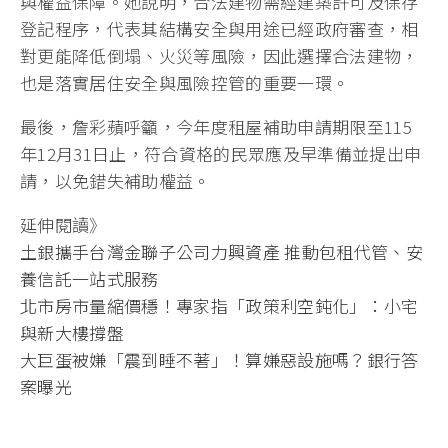
與權益保障。她說明，合法建物需經建築許可及保存
登記程序，代表其結構安全與用途已經政府審查，相
對更能降低倒塌、火災等風險，因此選擇合法建物，
也是落實居住安全與風險控管的重要一環。
最後，詹彩蘋呼籲，今年度租屋補助申請期限至115
年12月31日止，符合資格的民眾應及早準備並提出申
請，以免錯失補助權益。
延伸閱讀》
土銀攜手台灣金聯子公司力興資產 推動包租代管、安
養信託一站式服務
北市房市量縮價穩！專家指「政策利空鈍化」：小宅
與新大樓撐盤
大巨蛋被嫌「震到睡不著」！算嫌惡設施嗎？銀行答
案曝光