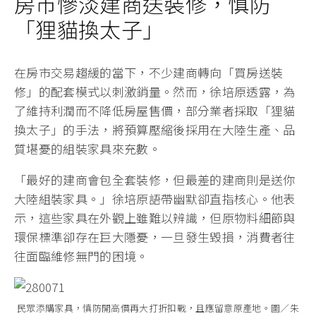
房市慘淡建商送裝修，慎防
「狸貓換太子」
在房市交易趨緩的當下，不少建商轉向「買房送裝
修」的配套模式以刺激銷量。然而，徐培原透露，為
了維持利潤而不降低房屋售價，部分業者採取「狸貓
換太子」的手法，將預算壓縮後採用在大陸生產、品
質堪憂的組裝家具來充數。
「最好的建商會包全套裝修，但最差的建商則是送你
大陸組裝家具。」徐培原語帶幽默卻直指核心。他表
示，這些家具在外觀上雖難以辨識，但原物料細節與
環保標準卻存在巨大隱憂，一旦發生毀損，消費者往
往面臨維修無門的困境。
民眾添購家具，慎防開高價再大打折扣戰，且應留意原產地。圖／朱