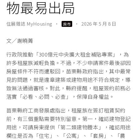
物最易出局
住展雜誌 MyHousing
·
·
2026 年 5 月 8 日
房市
文／謝曉菁
行政院推動「300億元中央擴大租金補貼專案」，為
許多租屋族減輕負擔。不過，不少申請案件最後卻因
房屋條件不符而遭駁回，苗栗縣政府指出，其中最常
見的問題，就是違章建築或建物用途不符合規定，導
致無法通過審核。對此，縣府提醒，租屋簽約前務必
落實「必看、必問、必查」，保障自身權益。
苗栗縣府工商發展處指出，租屋族在簽訂租賃契約
前，有三個重點需要特別留意。第一，確認建物登記
用途，可請房東提供「第二類建物謄本」，確認用途
欄位是否為「住宅」、「公寓」、「套房」、「農