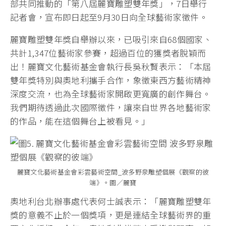
部共同推動的「第八屆麗寶雕塑雙年獎」，7日舉行
記者會，宣布即日起至9月30日向全球藝術家徵件。
麗寶雕塑雙年獎自舉辦以來，已吸引來自68個國家、
共計1,347位藝術家參賽，超過百位的獲獎者脫穎而
出！麗寶文化藝術基金會執行長吳秋賢表示：「本屆
雙年獎特別與奧地利攜手合作，象徵東西方藝術精神
深度交流，也為全球藝術家開啟更寬廣的創作舞台。
我們期待透過此次國際徵件，讓來自世界各地藝術家
的作品，能在這個舞台上被看見。」
麗寶文化藝術基金會彩雲藝術空間_波多野泉雕塑個展《觀察的彼
端》。圖／麗寶
奧地利台北辦事處代表何士誠表示：「麗寶雕塑雙年
獎的意義不止於一個獎項，更是連結全球藝術界的重