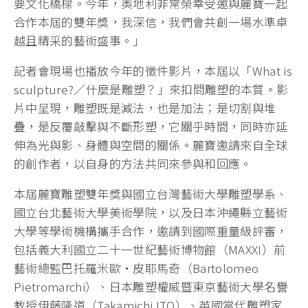
要文化橋樑。今年，奧地利非常榮幸受邀與麗寶一起
合作本屆的雙年獎，我深信，我們會共創一場水準卓
越且精采的藝術盛事。」
記者會現場也播放今年的徵件影片，本屆以「What is
sculpture?／什麼是雕塑？」來扣問雕塑的本質。影
片中呈現，雕塑既是減法，也是加法；是切割與堆
疊，是反覆敲擊與不斷形塑，它關乎時間，同時亦延
伸為光與影、身體與空間的關係。麗寶邀請來自全球
的創作者，以自身的方法共同來參與和回應。
本屆麗寶雕塑雙年獎與國立台灣藝術大學雕塑學系、
國立台北藝術大學美術學院，以及日本沖繩縣立藝術
大學等學術機構攜手合作，邀請到國際重量級評審，
包括義大利國立二十一世紀藝術博物館（MAXXI）前
藝術總監巴托羅米歐・皮耶馬奇（Bartolomeo
Pietromarchi）、日本雕塑權威暨東京藝術大學名譽
教授伊藤隆道（Takamichi ITO）、英國當代雕塑家