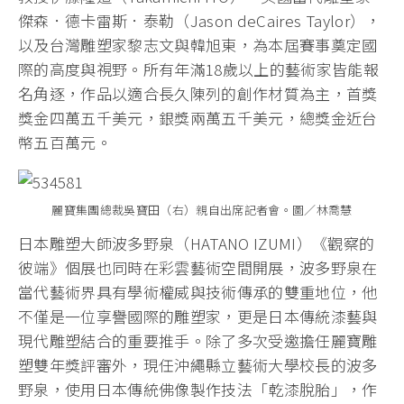
傑森．德卡雷斯．泰勒（Jason deCaires Taylor），
以及台灣雕塑家黎志文與韓旭東，為本屆賽事奠定國
際的高度與視野。所有年滿18歲以上的藝術家皆能報
名角逐，作品以適合長久陳列的創作材質為主，首獎
獎金四萬五千美元，銀獎兩萬五千美元，總獎金近台
幣五百萬元。
麗寶集團總裁吳寶田（右）親自出席記者會。圖／林喬慧
日本雕塑大師波多野泉（HATANO IZUMI）《觀察的
彼端》個展也同時在彩雲藝術空間開展，波多野泉在
當代藝術界具有學術權威與技術傳承的雙重地位，他
不僅是一位享譽國際的雕塑家，更是日本傳統漆藝與
現代雕塑結合的重要推手。除了多次受邀擔任麗寶雕
塑雙年獎評審外，現任沖繩縣立藝術大學校長的波多
野泉，使用日本傳統佛像製作技法「乾漆脫胎」，作