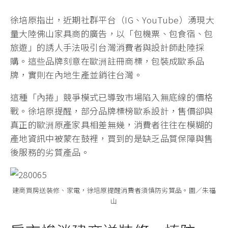
徐培原指出，近期社群平台（IG、YouTube）湧現大
量大陸佛山家具商的廣告，以「包機票、包食宿、包
旅遊」的誘人手法吸引台灣消費者與設計師赴陸採
購。這些品牌刻意在歐洲註冊商標，包裝成歐系品
牌，實則在內地生產並銷往台灣。
這種「內捲」競爭模式已導致市場陷入無底線的價格
戰。徐培原提醒，部分品牌標榜歐系設計，售價卻與
真正的歐洲原產家具相差無幾，消費者往往在模糊的
產地資訊中被蒙在鼓裡，買到的是缺乏品質保障與售
後服務的劣質產品。
建商買房送裝修、家電，徐培原提醒消費者須慎防劣質品。圖／朱福
山