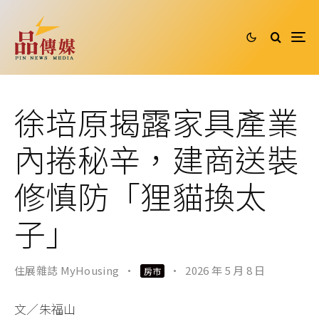
徐培原揭露家具產業
內捲秘辛，建商送裝
修慎防「狸貓換太
子」
住展雜誌 MyHousing
·
·
2026 年 5 月 8 日
房市
文／朱福山