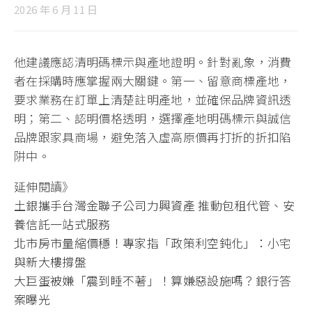
2026 年 6 月 11 日
他建議應認清明碼標示與產地證明。針對亂象，消費
者在採購時應掌握兩大關鍵。第一、留意商標產地，
要求業務在訂單上清楚註明產地，並確保品牌資訊透
明；第二、認明價格透明，選擇產地明碼標示與誠信
品牌跟家具商場，避免落入虛高原價再打折的折扣陷
阱中。
延伸閱讀》
土銀攜手台灣金聯子公司力興資產 推動包租代管、安
養信託一站式服務
北市房市量縮價穩！專家指「政策利空鈍化」：小宅
與新大樓撐盤
大巨蛋被嫌「震到睡不著」！算嫌惡設施嗎？銀行答
案曝光