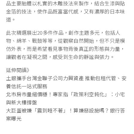
品主要胎體以札實的木雕技法來製作，結合生漆與貼
金箔的技法，使作品既富當代感，又有濃厚的日本味
道。
此次精選展出20多件作品，創作主題多元，包括人
物、綿羊、戰鼓等等，從觀察自然開始，但不只是模
仿外表，而是希望看見事物背後真正的形態與力量，
讓觀者在凝視之間，感受到生命的靜謐與張力。
延伸閱讀》
土銀攜手台灣金聯子公司力興資產 推動包租代管、安
養信託一站式服務
北市房市量縮價穩！專家指「政策利空鈍化」：小宅
與新大樓撐盤
大巨蛋被嫌「震到睡不著」！算嫌惡設施嗎？銀行答
案曝光