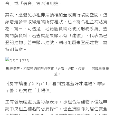
舍」或「宿舍」等合法用途。
其次，應避免承租非法頂樓加蓋或自行隔間空間，這
類增建多未取得建物所有權狀，也不符合租金補貼資
格。第三，可透過「地籍圖資網路便民服務系統」查
詢門牌資料，若查詢結果顯示有「建號」，代表為已
登記建物；若未顯示建號，則可能屬未登記建物，需
特別留意。
縣府提醒，租屋簽約前務必落實「必看、必問、必查」，保障自身權
益。
《房市讀懂了》Ep.11／看到捷運蓋好才進場？專家
示警：恐買在「出場價」
工商發展處處長詹彩蘋表示，承租合法建物不僅是申
請中央租金補貼的必要條件，也直接關係到居住安全