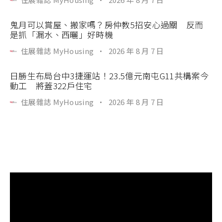
鬼月可以賞屋、搬家嗎？房仲教5招安心過關 反而
是抓「漏水、西曬」好時機
住展雜誌 MyHousing
·
2026 年 8 月 7 日
日勝生布局台中3捷運站！23.5億元南屯G11共構案今
動工 將蓋322戶住宅
住展雜誌 MyHousing
·
2026 年 8 月 7 日