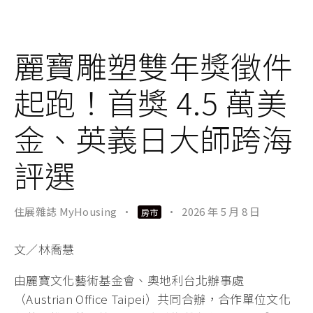
麗寶雕塑雙年獎徵件
起跑！首獎 4.5 萬美
金、英義日大師跨海
評選
住展雜誌 MyHousing
·
·
2026 年 5 月 8 日
房市
文／林喬慧
由麗寶文化藝術基金會、奧地利台北辦事處
（Austrian Office Taipei）共同合辦，合作單位文化