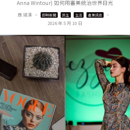
Anna Wintour) 如何用審美統治世界目光
應 瑋漢
·
·
即時新聞
民生
生活
產業訊息
2026 年 5 月 10 日