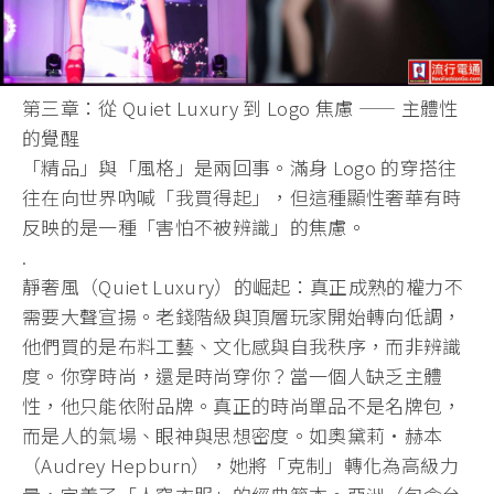
第三章：從 Quiet Luxury 到 Logo 焦慮 —— 主體性
的覺醒
「精品」與「風格」是兩回事。滿身 Logo 的穿搭往
往在向世界吶喊「我買得起」，但這種顯性奢華有時
反映的是一種「害怕不被辨識」的焦慮。
.
靜奢風（Quiet Luxury）的崛起：真正成熟的權力不
需要大聲宣揚。老錢階級與頂層玩家開始轉向低調，
他們買的是布料工藝、文化感與自我秩序，而非辨識
度。你穿時尚，還是時尚穿你？當一個人缺乏主體
性，他只能依附品牌。真正的時尚單品不是名牌包，
而是人的氣場、眼神與思想密度。如奧黛莉·赫本
（Audrey Hepburn），她將「克制」轉化為高級力