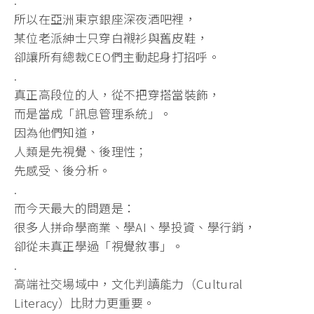
所以在亞洲東京銀座深夜酒吧裡，
某位老派紳士只穿白襯衫與舊皮鞋，
卻讓所有總裁CEO們主動起身打招呼。
.
真正高段位的人，從不把穿搭當裝飾，
而是當成「訊息管理系統」。
因為他們知道，
人類是先視覺、後理性；
先感受、後分析。
.
而今天最大的問題是：
很多人拼命學商業、學AI、學投資、學行銷，
卻從未真正學過「視覺敘事」。
.
高端社交場域中，文化判讀能力（Cultural
Literacy）比財力更重要。