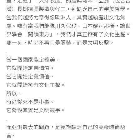
量，定義了「人穿衣服」的經典範本。亞洲（包含台
灣）長期擅長製造與代工，卻缺乏自己的審美哲學。
當我們越努力穿得像歐洲人，其實越顯露出文化焦
慮。唯有當我們能像川久保玲、山本耀司那樣，讓世
界學會「閱讀東方」，我們才真正擁有了文化主權。
那一刻，時尚不再只是服裝，而是文明反擊。
.
當一個國家能定義美，
它就開始定義價值。
當它開始定義價值，
它就開始擁有文化主權。
所以，
時尚從來不是小事。
它背後其實是文明競爭。
.
而亞洲最大的問題，是長期缺乏自己的高級時尚語
言。