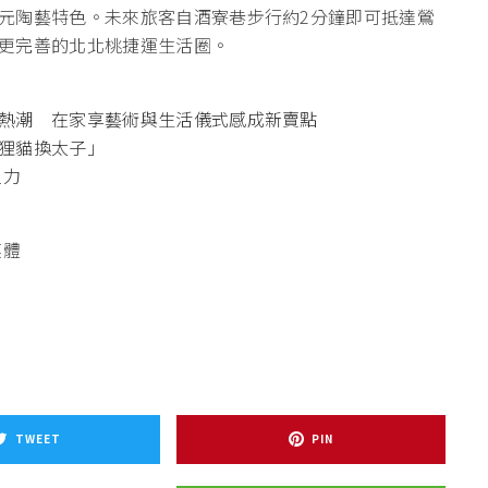
元陶藝特色。未來旅客自酒寮巷步行約2分鐘即可抵達鶯
更完善的北北桃捷運生活圈。
熱潮 在家享藝術與生活儀式感成新賣點
狸貓換太子」
主力
媒體
TWEET
PIN