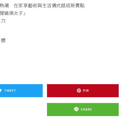
熱潮 在家享藝術與生活儀式感成新賣點
狸貓換太子」
主力
媒體
TWEET
PIN
SHARE