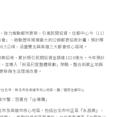
，致力推動都市更新，引進民間投資。住都中心今（11）
發布會」，啟動歷年規模最大的公辦都更招商計畫，預計釋
約6.5公頃，涵蓋雙北與高雄三大都會核心區域。
8案招商，累計吸引民間投資金額達1028億元。今年預計
共識，並導入「街區尺度整體規劃」策略，整合街廓土地與
更新與生活環境改善。
於台北市、新北市及高雄市核心地區。圖／國家住都中心
專家示警：恐買在「出場價」
北市及高雄市核心地區，包括台北市中正區『永昌案』，