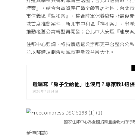
打造與學校共構的城南生活圈；台北市信義區『雅
埤案』，結合台電資產打造全齡宜居社區；台北市
市信義區『犁和案』，整合陸軍保養廠原址最後開
域首度推動案件；新北市中和區『祥和案』，串聯
推動老舊公寓轉型再開發；台北市大安區『龍泉案
住都中心強調，將持續透過公辦都更平台整合公私
並以整體規劃帶動城市更新效益最大化。
遺囑寫「房子全給他」也沒用？專家教1招
2026 年 7 月 24 日
國家住都中心為全國招商量能最大的行
延伸閱讀》