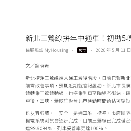
新北三鶯線拚年中通車！初勘5
住展雜誌 MyHousing
·
·
2026 年 5 月 11 日
房市
文／謝曉菁
新北捷運三鶯線進入通車最後階段，日前已報新北
前需改善事項，預期近期就會報履勘。新北市長侯
線轉乘三鶯線動線，也搭乘列車至陶瓷老街站，確
車後，三峽、鶯歌往返台北市通勤時間預估可縮短
侯友宜強調，「安全」是通車唯一標準，市府團隊
機電系統測試皆逐步完成。目前三鶯線已完成穩定
達99.9094%，列車妥善率更達100%。