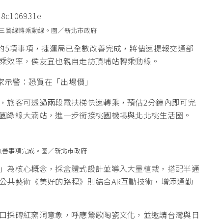
三鶯線轉乘動線。圖／新北市政府
善的5項事項，捷運局已全數改善完成，將儘速提報交通部
乘效率，侯友宜也親自走訪頂埔站轉乘動線。
專家示警：恐買在「出場價」
，旅客可透過兩段電扶梯快速轉乘，預估2分鐘內即可完
園綠線大湳站，進一步銜接桃園機場與北北桃生活圈。
改善事項完成。圖／新北市政府
」為核心概念，採盒體式設計並導入大量植栽，搭配半通
公共藝術《美好的路程》則結合AR互動技術，增添通勤
口採磚紅窯洞意象，呼應鶯歌陶瓷文化，並邀請台灣與日