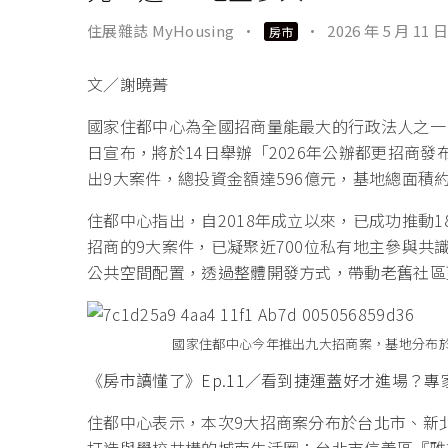
住展雜誌 MyHousing
·
·
2026 年 5 月 11 日
房市
文／謝曉菁
國家住都中心為全國招商量能最大的行政法人之一
日宣布，將於14日舉辦「2026年公辦都更招商
出9大案件，總投資金額達596億元，基地總面積
住都中心指出，自2018年成立以來，已成功推動1
招商的9大案件，已凝聚近700位私有地主參與
公共空間配置，透過整體開發方式，帶動老舊社區
國家住都中心今年推出九大招商案，基地分布
《房市讀懂了》Ep.11／看到捷運蓋好才進場？
住都中心表示，本次9大招商案分布於台北市、新