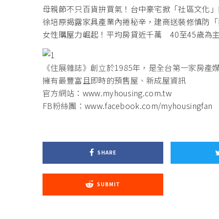
母親節不只百貨拚買氣！台中豪宅掀「社區文化」
徐培原揭露家具產業內捲秘辛，建商送裝修慎防「
女性購屋力崛起！平均房貸近千萬 40至45歲為
《住展雜誌》創立於1985年，是全台第一家房產
擁有最豐富且即時的預售屋、新成屋資訊
官方網站：
www.myhousing.com.tw
FB粉絲團：
www.facebook.com/myhousingfan
SHARE
SUBMIT