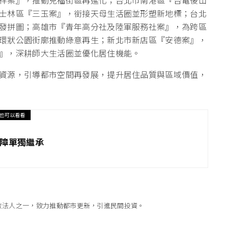
祥案』，推動兒福街區再進化；台北市南港區『台電後山
士林區『三玉案』，銜接天母生活圈並形塑新地標；台北
發拼圖；高雄市『青年高分社及陸軍服務社案』，為跨區
環狀公園街廓推動綠意再生；新北市新店區『安德案』，
』，深耕師大生活圈並優化居住機能。
資源，引導都市空間再發展，提升居住品質與區域價值，
也可以看看
保障單獨繼承
政法人之一，致力推動都市更新，引進民間投資。