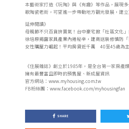
本藝術家打造《玩陶》與《有趣》等作品，展現多
歌陶瓷老街，可望進一步帶動地方觀光發展，建立
延伸閱讀》
母親節不只百貨拚買氣！台中豪宅掀「社區文化」
徐培原揭露家具產業內捲秘辛，建商送裝修慎防「
女性購屋力崛起！平均房貸近千萬 40至45歲為
《住展雜誌》創立於1985年，是全台第一家房產
擁有最豐富且即時的預售屋、新成屋資訊
官方網站：
www.myhousing.com.tw
FB粉絲團：
www.facebook.com/myhousingfan
SHARE