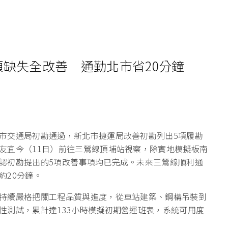
項缺失全改善 通勤北市省20分鐘
市交通局初勘通過，新北市捷運局改善初勘列出5項履勘
友宜今（11日）前往三鶯線頂埔站視察，除實地模擬板南
認初勘提出的5項改善事項均已完成。未來三鶯線順利通
約20分鐘。
持續嚴格把關工程品質與進度，從車站建築、鋼構吊裝到
性測試，累計達133小時模擬初期營運班表，系統可用度