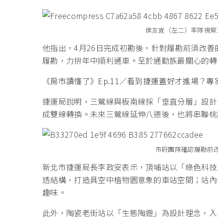
侯友宜（左二）率隊視察
他指出，4月26日完成初勘後，針對履勘前須改
履勘，力拚年中順利通車。至於通勤族最關心的轉
《房市讀懂了》Ep.11／看到捷運蓋好才進場？
捷運局說明，三鶯線與板南線採「垂直分層」設計
成雙線轉換。未來三鶯線延伸八德後，也將串聯桃
市府團隊確認履勘前
新北市捷運局長李政安表示，頂埔站以「綠色科技
透結構，打造具空中植物園意象的車站空間；站內
趣味。
此外，陶瓷老街站以「生態陶遊」為設計理念，入