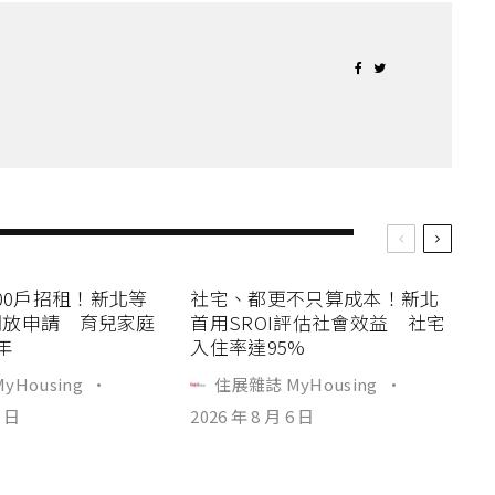
00戶招租！新北等
社宅、都更不只算成本！新北
4開放申請 育兒家庭
首用SROI評估社會效益 社宅
年
入住率達95%
yHousing
·
住展雜誌 MyHousing
·
6 日
2026 年 8 月 6 日