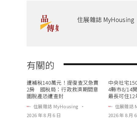
住展雜誌 MyHousing
有關的
遭補稅140萬元！提復查又急賣
中央社宅15
2房 國稅局：行政救濟期間意
4縣市8/1
圖脫產恐遭查封
最長可住12
住展雜誌 MyHousing
·
住展雜誌 M
2026 年 8 月 6 日
2026 年 8 月 