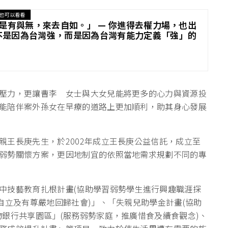
也可以看看
「空，是有與無，來去自如。」 — 你進得去權力場，也出
不是因為台灣強，而是因為台灣有能力定義「強」的
壓力，更讓曹李 女士與大女兒能將更多的心力與資源投
能陪伴案外孫女在早療的道路上更加順利，助其身心發展
親王長庚先生，於2002年成立王長庚公益信託，成立至
弱勢關懷方案，更因地制宜的依照當地需求規劃不同的專
中技藝教育扎根計畫(協助學習弱勢學生進行興趣職涯探
自立及有尊嚴地回歸社會)」、「失親兒助學金計畫(協助
銀行共享園區」(服務弱勢家庭，推廣惜食及續食觀念)、