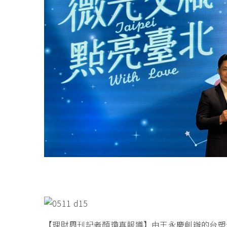
【理財周刊記者顏瓊真報導】由王永慶創辦的台塑企