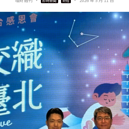
理財週刊
·
·
2026 年 5 月 11 日
即時新聞
財經