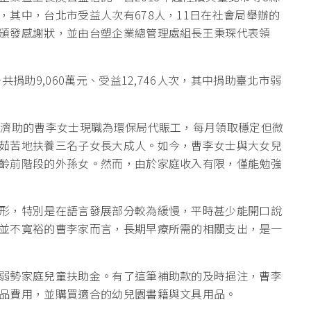
其中，台北市受益人次有678人，11日在社會局舉辦的
頒發感謝狀，並由台塑企業總管理處組長王秉琛代表領
捐助9,060萬元、受益12,746人次，其中捐助臺北市弱
受濟助的曹李女士現職為環保局代賑工，每月領取穩定但微
茹苦地扶養三名子女長大成人。如今，曹李女士與大女兒
齡前階段的外孫女。然而，由於家庭收入有限，僅能勉強
形，特別是在語言發展部分較為緩慢，平時甚少能開口說
並不寬裕的曹李家而言，長期早療所需的相關支出，是一
弱勢家庭兒童扶助金。有了這筆補助款的及時挹注，曹李
品費用，並購買適合的幼兒園書籍與文具用品。