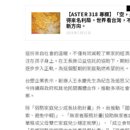
【ASTER 318 專欄】
得來名利局。世界看台灣，
新方向。
2026 年 2 月 12 日
這份來自社會的溫暖，不僅有效減輕了案家的經濟
注在孩子身上。在王長庚公益信託的協助下，期盼
逐步步入正軌，為這個堅韌的家庭點燃希望的光。
台塑企業表示，創辦人王永慶先生為紀念及追思父
今持續與政府和其他民間團體合作，推動多項社會
案。
除「弱勢家庭兒少成長扶助計畫」外，尚推動「國
索、避免中輟)」、「無家者服務計畫(協助無家者
單親或父母雙亡家庭兒少穩定就學)」、「成立食物