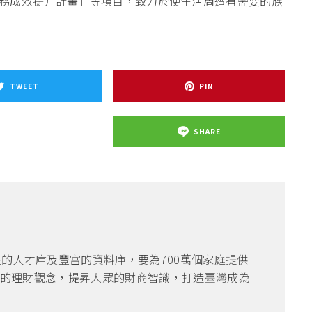
務成效提升計畫」等項目，致力於使生活周遭有需要的族
TWEET
PIN
SHARE
良的人才庫及豐富的資料庫，要為700萬個家庭提供
的理財觀念，提昇大眾的財商智識，打造臺灣成為