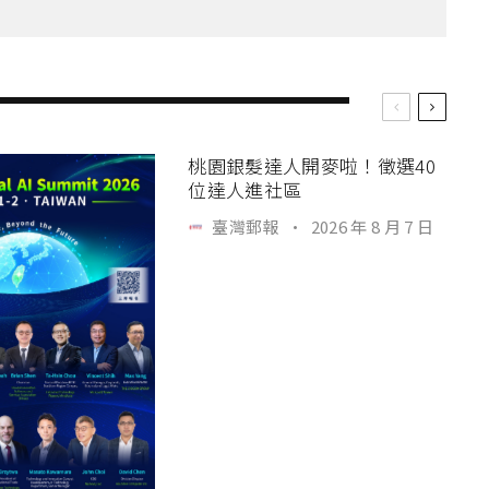
桃園銀髮達人開麥啦！徵選40
位達人進社區
臺灣郵報
·
2026 年 8 月 7 日