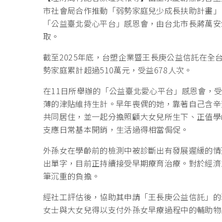
市社會局合作推動「弱勢家庭兒少成長扶助計畫」，
「公益臺北愛心平台」感恩會，由台北市長蔣萬安
取。
截至2025年底，台塑企業暨王長庚公益信託在全台共
勢家庭累計超過510萬元，受益678人次。
在11日所舉辦的「公益臺北愛心平台」感恩會，
薄的津貼維持生計。早年喪偶的她，靠著自己含辛
共同居住，並一起分擔照顧大女兒所生下、正值學
支應日常基本開銷，生活過得相當侷促。
外孫女在學齡前的檢測中被診斷出有發展遲緩的情
出單字，目前正持續接受早期療育治療。對於經濟
筆沉重的負擔。
經社工評估後，協助其申請「王長庚公益信託」的
女士與大女兒得以支付外孫女早療過程中的輔助物