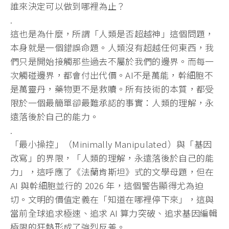
誰來決定可以做到哪裡為止？
.
這也是為什麼，所謂「人類是否超越神」這個問題，
本身就是一個錯誤命題。人類沒有超越任何東西，我
們只是開始接觸那些過去不屬於我們的邊界。而每一
次觸碰邊界，都會付出代價。AI不是萬能，幹細胞不
是萬靈丹，藥物更不是救贖。所有技術的本質，都受
限於一個最簡單卻最難承認的事實：人類的理解，永
遠落後於自己的能力。
.
「最小操控」（Minimally Manipulated）與「基因
改寫」的界限，「人類的理解，永遠落後於自己的能
力」，這呼應了《法蘭肯斯坦》式的文學母題，但在
AI 與幹細胞並行的 2026 年，這個警告顯得尤為迫
切。文明的價值定義在「知道在哪裡停下來」，這與
當前全球追求極速、追求 AI 算力突破、追求基因編輯
極限的狂熱形成了強烈反差。