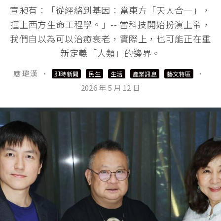
宣昶有：「從經絡到基因：當東方「天人合一」，
撞上西方生命工程學。」-- 當科技開始扮演上帝，
我們自以為可以治癒衰老，實際上，也可能正在重
新定義「人類」的邊界。
應 瑋漢
·
·
即時新聞
民生
生活
產業訊息
藝文特區
2026 年 5 月 12 日