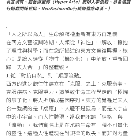
長宣昶有、超藝術畫廊（Hyper Arte）創辦人李俊毅、慕舍酒店
行銷顧問陳世挺、NeoFashionGo行銷總監應瑋漢。）
.
「人之所以為人」生命解釋權重新有東方再定義:
在西方文藝復興時期，人類從「神性」中解放，擁抱
了理性與科學；而在您所描述的東方文藝復興裡，核
心則是讓人類從「物性（機器化）」中解放，重新回
歸「天人合一」的整體觀。
1.從「對抗自然」到「順應流動」
西方的進步觀往往建立在「克服」之上：克服衰老、
克服疾病、克服重力。這導致生命工程學走向了極端
的原子化，將人拆解成基因序列。東方的覺醒是天人
合一強調的是「感應」。人體不是孤島，而是大宇宙
中的小宇宙。而人性體現，當我們承認「經絡」與
「流動」，我們實際上是在承認生命有一種不可量化
的靈性。這種人性體現在對規律的敬畏，而非對力量