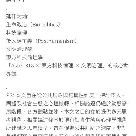
.
延伸討論:
生命政治（Biopolitics）
科技倫理
後人類主義（Posthumanism）
文明治理學
東方科技倫理學
「Aster 318 × 東方科技倫理 × 文明治理」的核心世
界觀
.
PS: 本文旨在從公共現象與結構性維度，探討個人、
團體及社會生態之心理機轉。相關議題仍處於動態發
展階段，各方觀點並陳，本文之目的在於提供多元思
考視角。相關論述係基於現有社會生態與心理學視角
所建構之思考模型，旨在促進公共討論之深度，非對
具體個案之事實陳述。若文中所引範例與現實情況有