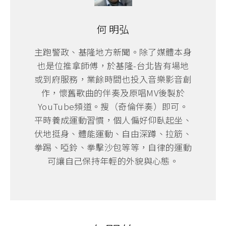
何 明弘
主跑警政、基隆地方新聞。除了媒體本身
也是位推拿師傅，於基隆-台北皆有場地
或到府服務，業餘時間也投入音樂影音創
作，懷舊歌曲的伴奏及原唱MV後製於
YouTube頻道。搜（奇倫伴奏）即可。
平時養成運動習慣，個人偏好仰臥起坐、
伏地挺身、體能運動、自由深蹲、拉筋、
拳踢、啞鈴、拳擊沙包等等，自律的運動
可讓自己保持年輕的外貌與心態。