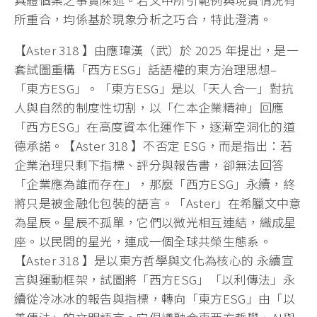
所重合，均係基於現象分析之巧合，特此澄清。
【Aster 318 】由應瑋漢（武）於 2025 年提出，是一
套試圖重構「西方ESG」話語權的東方治理思想–
「東方ESG」。「東方ESG」是以「天人合一」對抗
人與自然的制度性切割，以「仁本企業精神」回應
「西方ESG」在高度資本化運作下，逐漸空洞化的道
德承諾。【Aster 318 】不否定 ESG，而是指出：若
企業治理只剩下指標、評分與報告書，卻無法回答
「企業應為誰而存在」，那麼「西方ESG」永續，終
將只是被金融化包裝的語言。「Aster」在希臘文中意
為星辰。星辰不孤單，它們以微光相互連結，織成星
座。以民間的星光，連成一個全球共榮生態系。
【Aster 318 】是以東方哲學與文化為核心的 永續宣
言與運動框架，試圖將「西方ESG」「以利傳法」永
續從冷冰冰的報告與指標，轉向「東方ESG」由「以