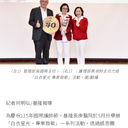
（左1）管理部吳國鳴主任，（右1）：護理部葉淑鈴主任力挺
「白衣星光 專業致敬」活動。圖/翻攝
記者何明弘/基隆報導
為慶祝115年國際護師節，基隆長庚醫院於5月份舉辦
「白衣星光・專業致敬」一系列活動，透過感恩關