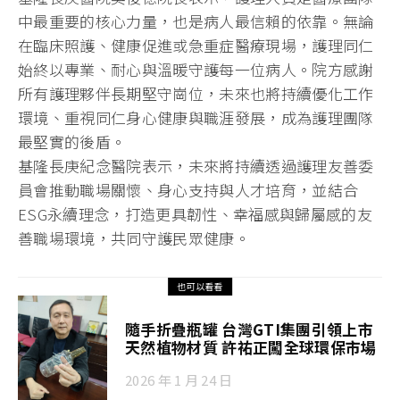
中最重要的核心力量，也是病人最信賴的依靠。無論
在臨床照護、健康促進或急重症醫療現場，護理同仁
始終以專業、耐心與溫暖守護每一位病人。院方感謝
所有護理夥伴長期堅守崗位，未來也將持續優化工作
環境、重視同仁身心健康與職涯發展，成為護理團隊
最堅實的後盾。
基隆長庚紀念醫院表示，未來將持續透過護理友善委
員會推動職場關懷、身心支持與人才培育，並結合
ESG永續理念，打造更具韌性、幸福感與歸屬感的友
善職場環境，共同守護民眾健康。
也可以看看
隨手折疊瓶罐 台灣GTI集團引領上市
天然植物材質 許祐正闖全球環保市場
2026 年 1 月 24 日