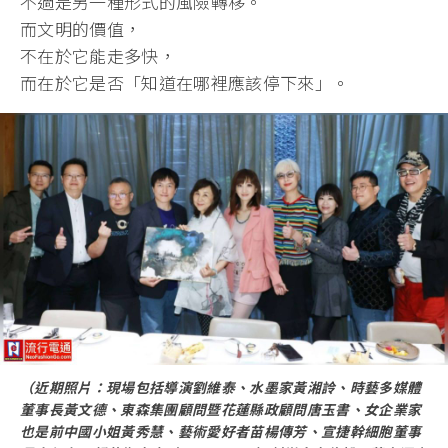
不過是另一種形式的風險轉移。
而文明的價值，
不在於它能走多快，
而在於它是否「知道在哪裡應該停下來」。
（近期照片：現場包括導演劉維泰、水墨家黃湘詅、時藝多媒體
董事長黃文德、東森集團顧問暨花蓮縣政顧問唐玉書、女企業家
也是前中國小姐黃秀慧、藝術愛好者苗楊傳芳、宣捷幹細胞董事