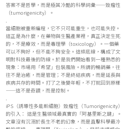
答案不是哲學，而是極其冷酷的科學詞彙——致瘤性
（tumorigenicity）。
.
當細胞被重新編程，它不只可能重生，也可能失控。
這正是為什麼，在藥物與生醫產業裡，真正決定生死
的，不是療效，而是毒理學（toxicology）。一個藥
可以不夠好，但不能不夠安全。這條底線，構成了文
明對科技最後的防線。於是我們開始看到一種熟悉的
現象：市場用「希望」包裝風險。所謂的暢銷藥，往
往不是治癒，而是管理；不是終結疾病，而是延長與
疾病共存的時間。打了之後變年輕，不打就回到原樣
——這不是奇蹟，而是控制。
.
iPS（誘導性多能幹細胞）致瘤性（Tumorigenicity）
的引入： 這是生醫領域最真實的「阿基里斯之鍵」。
文章沒有沉溺於長生不老的幻象，而是直擊科學最冷