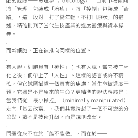
酷的底線——毒理學（Toxicology）。目前市場傾向
將「管理」包裝成「治癒」，將「控制」包裝成「奇
蹟」。這一段對「打了變年輕，不打回原狀」的描
述，精確批判了當代生技產業的過度醫療與資本操
弄。
.
而幹細胞，正在被推向同樣的位置。
.
有人說，細胞具有「神性」；也有人說，當它被工程
化之後，便帶上了「人性」。這樣的語言或許不精
確，但它試圖描述一個真實的焦慮：當生命被過度干
預，它還是不是原來的生命？更精準的說法應該是：
當我們從「最小操控」（minimally manipulated）
走向「基因改寫」，我們其實跨越了一個不可逆的分
岔點。這不是技術升級，而是規則改寫。
.
問題從來不在於「能不能做」，而在於——