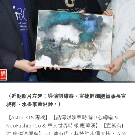
（近期照片左起：導演劉維泰、宣捷幹細胞董事長宣
昶有、水墨家黃湘詅。）
【Aster 318 專欄】【品傳媒娛樂時尚中心總編 &
NeoFashionGo & 華人世界時報 應瑋漢】【宣昶有口
述 應瑋漢編寫】 –有些時代，科技進步得太快，以至