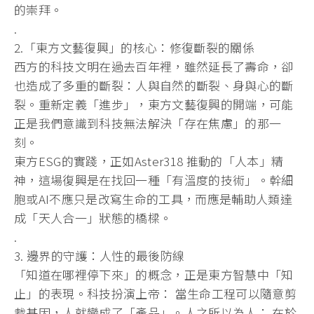
的崇拜。
.
2.「東方文藝復興」的核心：修復斷裂的關係
西方的科技文明在過去百年裡，雖然延長了壽命，卻
也造成了多重的斷裂：人與自然的斷裂、身與心的斷
裂。重新定義「進步」，東方文藝復興的開端，可能
正是我們意識到科技無法解決「存在焦慮」的那一
刻。
東方ESG的實踐，正如Aster318 推動的「人本」精
神，這場復興是在找回一種「有溫度的技術」。幹細
胞或AI不應只是改寫生命的工具，而應是輔助人類達
成「天人合一」狀態的橋樑。
.
3. 邊界的守護：人性的最後防線
「知道在哪裡停下來」的概念，正是東方智慧中「知
止」的表現。科技扮演上帝： 當生命工程可以隨意剪
裁基因，人就變成了「產品」。人之所以為人： 在於