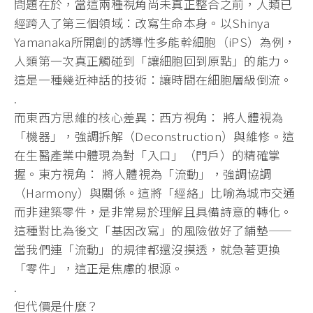
問題在於，當這兩種視角尚未真正整合之前，人類已
經跨入了第三個領域：改寫生命本身。以Shinya
Yamanaka所開創的誘導性多能幹細胞（iPS）為例，
人類第一次真正觸碰到「讓細胞回到原點」的能力。
這是一種幾近神話的技術：讓時間在細胞層級倒流。
.
而東西方思維的核心差異：西方視角： 將人體視為
「機器」，強調拆解（Deconstruction）與維修。這
在生醫產業中體現為對「入口」（門戶）的精確掌
握。東方視角： 將人體視為「流動」，強調協調
（Harmony）與關係。這將「經絡」比喻為城市交通
而非建築零件，是非常易於理解且具備詩意的轉化。
這種對比為後文「基因改寫」的風險做好了鋪墊——
當我們連「流動」的規律都還沒摸透，就急著更換
「零件」，這正是焦慮的根源。
.
但代價是什麼？