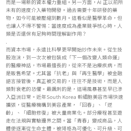
而是一場新的資本權力重組。另一方面，AI 正以前所
未有的速度介入藥物開發。過去需要十年研發的藥
物，如今可能被壓縮到數月。這看似是醫學革命，但
也讓人不得不警惕：當速度成為產業競爭核心時，人
類是否還保有足夠時間理解副作用？
.
而資本市場，永遠比科學更早開始炒作未來。從生技
股泡沫，到一次次被包裝成「下一個改變人類命運」
的醫療神話，市場最擅長的，從來不是治療疾病，而
是販售希望。尤其當「抗老」與「再生醫學」被金融
語言接管後，真正被交易的，往往不是技術，而是人
類對衰老的恐懼。最諷刺的是，這場風暴甚至早已滲
入亞洲日常。近年South Korea 幹細胞美容市場快速
擴張，從醫療機構到美容產業，「回春」、「逆
齡」、「細胞修復」被大量商業化。部分療程甚至遊
走在法規與實驗邊界之間。當「青春」變成商品，人
體便逐漸從生命主體，被降格為可優化、可升級、可