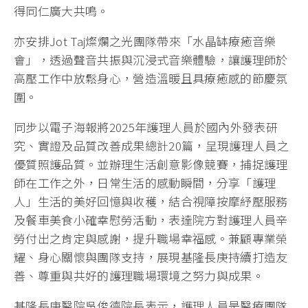
得同仁廣大共鳴。
亦安排Jot Taj燦爛之光團隊帶來「水晶缽療癒音樂
會」，透過聲音共振與沉浸式音樂體驗，讓護理師於
高壓工作中放鬆身心，營造溫暖且具療癒感的節慶氛
圍。
同步以電子海報將2025年護理人員於國內外發表研
究、實證及品質改善成果總計20篇，呈現護理人員之
優質照護品質。並辦理生活創意影像競賽，捕捉護理
師在工作之外，日常生活的感動瞬間，分享「護理
人」生活的美好回憶與收穫，結合視障按摩紓壓服務
及餐車美食小確幸慰勞活動，表達院方對護理人員辛
勞付出之肯定與感謝，提升職場幸福感。兼顧專業榮
耀、身心關懷與團隊支持，展現基隆長庚持續打造友
善、尊重與共好的護理職場環境之努力與成果。
基隆長庚醫院吳俊德院長表示，護理人員是醫療團隊